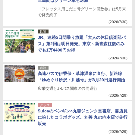
三島間はグリーン車も対象
「フレックス用こだま号グリーン回数券」は9月末
で発売終了
(2026/7/30)
鉄道
JR、連続5日間乗り放題「大人の休日倶楽部パ
ス」第2回は明日発売。東京～新青森往復のみ
でも1万4400円お得
(2026/7/30)
道路
高速バスで伊香保・草津温泉に直行、新路線
「ゆめぐり所沢・川越号」が8月20日運行開始
広栄交通とJRバス関東の共同運行
(2026/7/29)
グッズ
Suicaのペンギン×丸善ジュンク堂書店、書店員
に扮したコラボグッズ。丸善 丸の内本店で先行
販売
(2026/7/29)