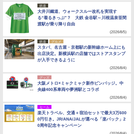
鉄道
大井川鐵道、ウォークスルー改札を実現す
る“着るきっぷ”？ 大鉄 金谷駅～川根温泉笹間
渡駅が乗り降り自由
(2026/8/5)
鉄道
グルメ
スタバ、名古屋・京都駅の新幹線ホーム上にも
出店決定。新横浜駅の店舗ではストアスタンプ
が入手できるように
(2026/8/4)
グッズ
大阪メトロ×ミャクミャク新作ピンバッジ。中
央線400系車両や夢洲駅とコラボ
(2026/8/4)
セール
楽天トラベル、交通＋宿泊セットで最大3万600
0円引き。JR/ANA/JALが選べる「楽パック」2
0周年記念キャンペーン
(2026/8/4)