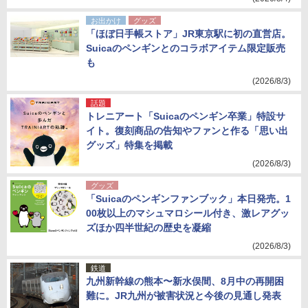
お出かけ
グッズ
「ほぼ日手帳ストア」JR東京駅に初の直営店。
Suicaのペンギンとのコラボアイテム限定販売
も
(2026/8/3)
話題
トレニアート「Suicaのペンギン卒業」特設サ
イト。復刻商品の告知やファンと作る「思い出
グッズ」特集を掲載
(2026/8/3)
グッズ
「Suicaのペンギンファンブック」本日発売。1
00枚以上のマシュマロシール付き、激レアグッ
ズほか四半世紀の歴史を凝縮
(2026/8/3)
鉄道
九州新幹線の熊本〜新水俣間、8月中の再開困
難に。JR九州が被害状況と今後の見通し発表