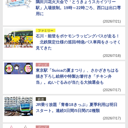
隅田川花火大会で「とうきょうスカイツリー
駅」入場規制。19時～22時ごろ、西口は出口専
用に
(2026/7/21)
ファミリー
石川・能登をポケモンラッピングバスが走る！
北鉄限定仕様の巡回/特急バス車両をさっそく
見てきた
(2026/7/18)
グッズ
東京駅「Suicaの夏まつり」、さかざきちはる
描き下ろし絵柄や特製お箸付き「チキン弁
当」。ぬいぐるみが当たる大抽選会も
(2026/7/17)
鉄道
JR乗り放題「青春18きっぷ」夏季利用は明日
スタート。連続3日間/5日間の2種類
(2026/7/17)
グッズ