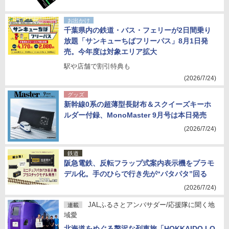
お出かけ
千葉県内の鉄道・バス・フェリーが2日間乗り
放題「サンキューちばフリーパス」8月1日発
売。今年度は対象エリア拡大
駅や店舗で割引特典も
(2026/7/24)
グッズ
新幹線0系の超薄型長財布＆スクイーズキーホ
ルダー付録、MonoMaster 9月号は本日発売
(2026/7/24)
鉄道
阪急電鉄、反転フラップ式案内表示機をプラモ
デル化。手のひらで行き先が“パタパタ”回る
(2026/7/24)
JALふるさとアンバサダー/応援隊に聞く地
連載
域愛
北海道をめぐる贅沢な列車旅「HOKKAIDO LO