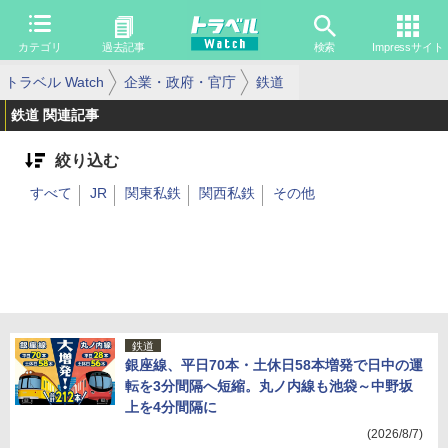
カテゴリ
過去記事
検索
Impressサイト
トラベル Watch
企業・政府・官庁
鉄道
鉄道 関連記事
絞り込む
すべて
JR
関東私鉄
関西私鉄
その他
鉄道
銀座線、平日70本・土休日58本増発で日中の運
転を3分間隔へ短縮。丸ノ内線も池袋～中野坂
上を4分間隔に
(2026/8/7)