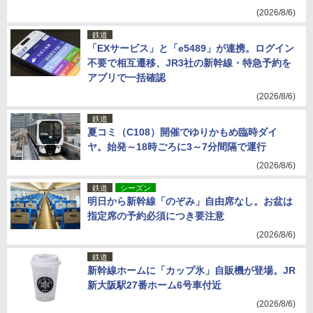
(2026/8/6)
鉄道
「EXサービス」と「e5489」が連携。ログイン
不要で相互遷移、JR3社の新幹線・特急予約を
アプリで一括確認
(2026/8/6)
鉄道
夏コミ（C108）開催でゆりかもめ臨時ダイ
ヤ。始発～18時ごろに3～7分間隔で運行
(2026/8/6)
鉄道
シーズン
明日から新幹線「のぞみ」自由席なし。お盆は
指定席の予約必須につき要注意
(2026/8/6)
鉄道
新幹線ホームに「カップ氷」自販機が登場。JR
新大阪駅27番ホーム6号車付近
(2026/8/6)