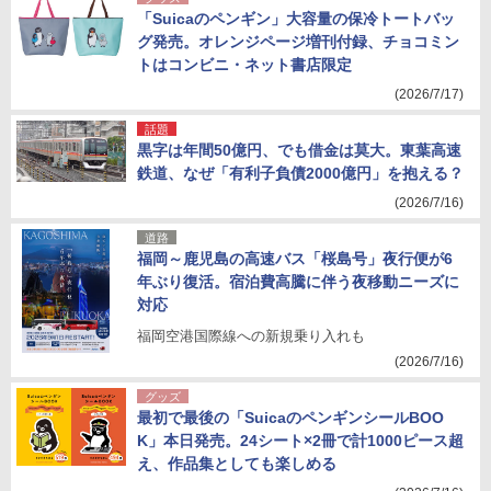
「Suicaのペンギン」大容量の保冷トートバッ
グ発売。オレンジページ増刊付録、チョコミン
トはコンビニ・ネット書店限定
(2026/7/17)
話題
黒字は年間50億円、でも借金は莫大。東葉高速
鉄道、なぜ「有利子負債2000億円」を抱える？
(2026/7/16)
道路
福岡～鹿児島の高速バス「桜島号」夜行便が6
年ぶり復活。宿泊費高騰に伴う夜移動ニーズに
対応
福岡空港国際線への新規乗り入れも
(2026/7/16)
グッズ
最初で最後の「SuicaのペンギンシールBOO
K」本日発売。24シート×2冊で計1000ピース超
え、作品集としても楽しめる