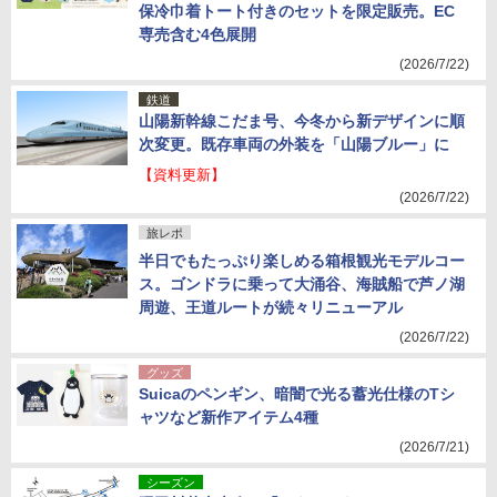
保冷巾着トート付きのセットを限定販売。EC
専売含む4色展開
(2026/7/22)
鉄道
山陽新幹線こだま号、今冬から新デザインに順
次変更。既存車両の外装を「山陽ブルー」に
【資料更新】
(2026/7/22)
旅レポ
半日でもたっぷり楽しめる箱根観光モデルコー
ス。ゴンドラに乗って大涌谷、海賊船で芦ノ湖
周遊、王道ルートが続々リニューアル
(2026/7/22)
グッズ
Suicaのペンギン、暗闇で光る蓄光仕様のTシ
ャツなど新作アイテム4種
(2026/7/21)
シーズン