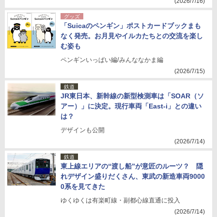
(2026/7/16)
グッズ
「Suicaのペンギン」ポストカードブックまも
なく発売。お月見やイルカたちとの交流を楽し
む姿も
ペンギンいっぱい編/みんななかま編
(2026/7/15)
鉄道
JR東日本、新幹線の新型検測車は「SOAR（ソ
アー）」に決定。現行車両「East-i」との違い
は？
デザインも公開
(2026/7/14)
鉄道
東上線エリアの“渡し船”が意匠のルーツ？ 隠
れデザイン盛りだくさん、東武の新造車両9000
0系を見てきた
ゆくゆくは有楽町線・副都心線直通に投入
(2026/7/14)