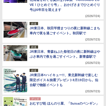
VE！ひとめぐり号」、おかげさまでひとめぐり
号は6年目を迎えます
(2026/7/24)
鉄道
JR東日本、秋田竿燈まつりの夜に新幹線こまち
車内で夜を過ごすイベント。秋田駅で
(2026/7/23)
鉄道
JR東日本、青森ねぶた祭初日の夜に新幹線はや
ぶさ車内で夜を過ごすイベント。新青森駅で
(2026/7/23)
鉄道
JR東日本×ハイキュー!!、東北新幹線で楽しむ
限定ボイス＆抽選プレゼント8月19日から。仙
台駅で物販イベントも
(2026/7/23)
グッズ
おむすび処 ほんのり屋、「Suicaのペンギン」