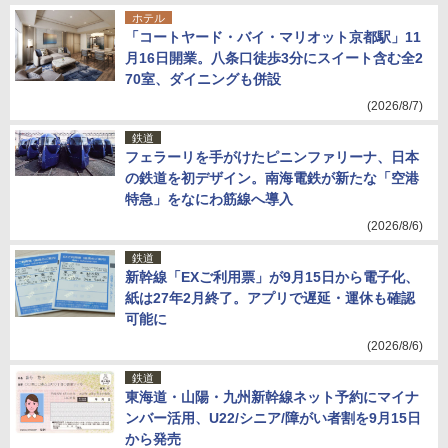
ホテル
「コートヤード・バイ・マリオット京都駅」11
月16日開業。八条口徒歩3分にスイート含む全2
70室、ダイニングも併設
(2026/8/7)
鉄道
フェラーリを手がけたピニンファリーナ、日本
の鉄道を初デザイン。南海電鉄が新たな「空港
特急」をなにわ筋線へ導入
(2026/8/6)
鉄道
新幹線「EXご利用票」が9月15日から電子化、
紙は27年2月終了。アプリで遅延・運休も確認
可能に
(2026/8/6)
鉄道
東海道・山陽・九州新幹線ネット予約にマイナ
ンバー活用、U22/シニア/障がい者割を9月15日
から発売