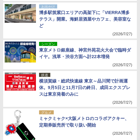
お出かけ
博多駅筑紫口エリアの高架下に「VIERRA博多
テラス」開業。海鮮居酒屋やカフェ、美容室な
ど
(2026/7/27)
シーズン
東京メトロ銀座線、神宮外苑花火大会で臨時ダ
イヤ。浅草・渋谷方面へ計22本増発
(2026/7/27)
鉄道
横須賀線・総武快速線 東京～品川間で計画運
休。9月5日と11月7日の終日、成田エクスプレ
スは東京発着のみに
(2026/7/27)
グルメ
ミャクミャク×大阪メトロのコラボアクキー、
定期券販売所で取り扱い開始
(2026/7/27)