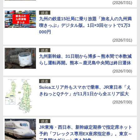
(2026/7/31)
鉄道
九州の鉄道15社局に乗り放題「旅名人の九州満
喫きっぷ」デジタル版。1日×3回セットで1万3
000円
(2026/7/31)
鉄道
九州新幹線、31日朝から博多～熊本間で本数減
らし運転再開。熊本～鹿児島中央間は終日運休
(2026/7/30)
鉄道
Suicaエリア外もスマホで乗車、JR東日本「え
きねっとQチケ」が11月1日から全エリア拡大
(2026/7/30)
鉄道
JR東海・西日本、新幹線定期券で指定席ネット
予約「フレックス専用EX座席指定券」。東京～