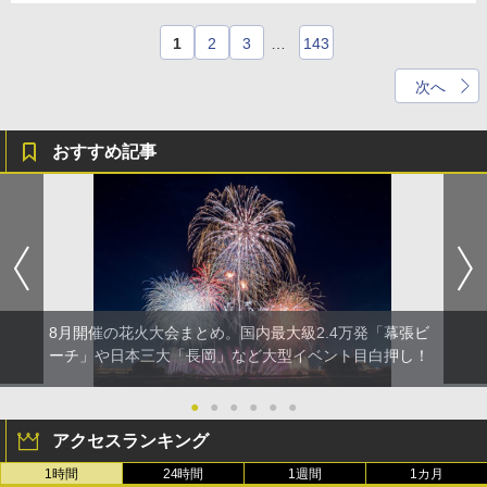
1
2
3
…
143
次へ
おすすめ記事
8月開催の花火大会まとめ。国内最大級2.4万発「幕張ビ
ーチ」や日本三大「長岡」など大型イベント目白押し！
●
●
●
●
●
●
アクセスランキング
1時間
24時間
1週間
1カ月