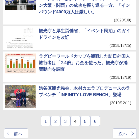
ン大阪・関西」の成功を振り返る一方、「イン
バウンド4000万人は厳しい」
(2020/1/9)
観光庁と厚生労働省、「イベント民泊」のガイ
ドラインを改訂
(2019/12/25)
ラグビーワールドカップを観戦した訪日外国人
旅行者は「2.4倍」お金を使った。観光庁が消
費動向を調査
(2019/12/19)
渋谷区観光協会、木村カエラプロデュースのラ
ブベンチ「INFINITY LOVE BENCH」登場
(2019/12/11)
1
2
3
4
5
6
前へ
次へ