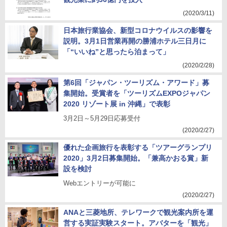
(2020/3/11)
日本旅行業協会、新型コロナウイルスの影響を
説明。3月1日営業再開の勝浦ホテル三日月に
「“いいね”と思ったら泊まって」
(2020/2/28)
第6回「ジャパン・ツーリズム・アワード」募
集開始。受賞者を「ツーリズムEXPOジャパン
2020 リゾート展 in 沖縄」で表彰
3月2日～5月29日応募受付
(2020/2/27)
優れた企画旅行を表彰する「ツアーグランプリ
2020」3月2日募集開始。「兼高かおる賞」新
設を検討
Webエントリーが可能に
(2020/2/27)
ANAと三菱地所、テレワークで観光案内所を運
営する実証実験スタート。アバターを「観光」