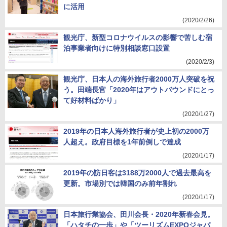
に活用
(2020/2/26)
観光庁、新型コロナウイルスの影響で苦しむ宿
泊事業者向けに特別相談窓口設置
(2020/2/3)
観光庁、日本人の海外旅行者2000万人突破を祝
う。田端長官「2020年はアウトバウンドにとっ
て好材料ばかり」
(2020/1/27)
2019年の日本人海外旅行者が史上初の2000万
人超え。政府目標を1年前倒しで達成
(2020/1/17)
2019年の訪日客は3188万2000人で過去最高を
更新。市場別では韓国のみ前年割れ
(2020/1/17)
日本旅行業協会、田川会長・2020年新春会見。
「ハタチの一歩」や「ツーリズムEXPOジャパ