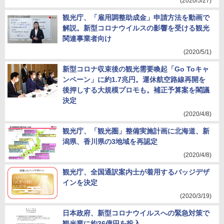
(2020/5/27)
観光庁、「雇用調整助成金」申請方法を動画で
解説。新型コロナウイルスの影響を受ける観光
関連事業者向け
(2020/5/1)
新型コロナ収束後の観光需要喚起「Go Toキャ
ンペーン」に約1.7兆円。運休航空路線再開を
後押しする大規模プロモも。補正予算案を閣議
決定
(2020/4/8)
観光庁、「観光圏」整備実施計画に北海道、新
潟県、香川県の3地域を再認定
(2020/4/8)
観光庁、全国通訳案内士が着用するバッジデザ
インを決定
(2020/3/19)
日本政府、新型コロナウイルスへの緊急対策で
観光業に約36億円を投入