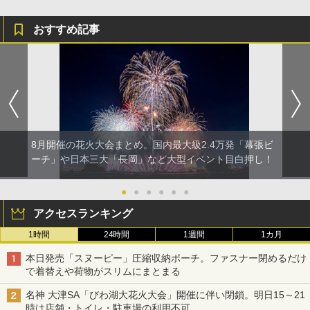
おすすめ記事
8月開催の花火大会まとめ。国内最大級2.4万発「幕張ビ
ーチ」や日本三大「長岡」など大型イベント目白押し！
●
●
●
●
●
●
アクセスランキング
1時間
24時間
1週間
1カ月
本日発売「スヌーピー」圧縮収納ポーチ。ファスナー閉めるだけ
で着替えや荷物がスリムにまとまる
名神 大津SA「びわ湖大花火大会」開催に伴い閉鎖。明日15～21
時は店舗・トイレ・駐車場の利用不可