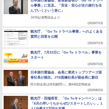
日本旅行業協会、坂巻新会長が「Go To トラベ
ル事業」に言及。「安全・安心が次の旅行を生
んでいくという形に」
JATA記者懇談会より
(2020/7/13)
観光庁、「Go To トラベル事業」へのよくある
質問と回答を公開
(2020/7/13)
観光庁、7月22日に「Go To トラベル」事業を
スタート
(2020/7/10)
日本旅行業協会、会長に東武トップツアーズ坂
巻社長が就任。JTB髙橋社長が副会長に新任
田川前会長は特別顧問へ。第64回定時総会
(2020/6/23)
観光庁・田端長官、「Go Toキャンペーン」は
「8月の早いうちからぜひスタートしたい」。1
人1泊最大2万円を支援