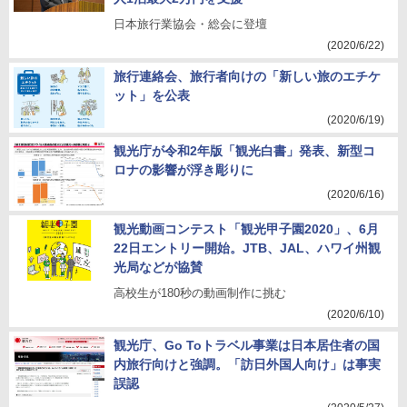
日本旅行業協会・総会に登壇
(2020/6/22)
旅行連絡会、旅行者向けの「新しい旅のエチケ
ット」を公表
(2020/6/19)
観光庁が令和2年版「観光白書」発表、新型コ
ロナの影響が浮き彫りに
(2020/6/16)
観光動画コンテスト「観光甲子園2020」、6月
22日エントリー開始。JTB、JAL、ハワイ州観
光局などが協賛
高校生が180秒の動画制作に挑む
(2020/6/10)
観光庁、Go Toトラベル事業は日本居住者の国
内旅行向けと強調。「訪日外国人向け」は事実
誤認