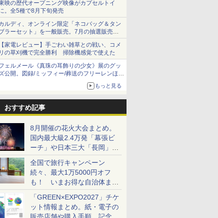
東映の歴代オープニング映像がカプセルトイ
に。全5種で8月下旬発売
カルディ、オンライン限定「ネコバッグ＆タン
ブラーセット」を一般販売。7月の抽選販売の
当選無効分
【家電レビュー】手ごわい雑草との戦い、コメ
リの草刈機で完全勝利 掃除機感覚で使えた
フェルメール《真珠の耳飾りの少女》展のグッ
ズ公開。図録/ミッフィー/葬送のフリーレンほ
か、注目ブランドコラボが実現
もっと見る
おすすめ記事
8月開催の花火大会まとめ。
国内最大級2.4万発「幕張ビ
ーチ」や日本三大「長岡」な
ど大型イベント目白押し！
全国で旅行キャンペーン
続々、最大1万5000円オフ
も！ いまお得な自治体まと
め
「GREEN×EXPO2027」チケ
ット情報まとめ。紙・電子の
販売店舗や購入手順、記念チ