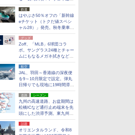
応援キャンペーン」
鉄道
はやぶさ50％オフの「新幹線
eチケット（トクだ値スペシ
ャル28）」発売。秋冬乗車
分、えきねっと限定
グッズ
Zoff、「MLB」6球団コラ
ボ。サングラス24種とチャー
ムにもなるメガネ拭きなど雑
貨24種
航空
JAL、羽田～香港線の深夜便
を9～10月限定で設定。弾丸
日帰りでも現地に19時間滞在
できる
道路
シーズン
九州の高速道路、お盆期間は
松橋ICなど通行止め端末を先
頭にした渋滞予測。東九州道
への迂回は料金調整を実施
話題
オリエンタルランド、令和8