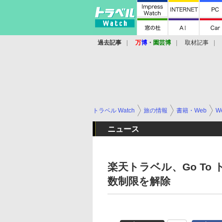
過去記事
万
博
・
園芸博
取材記事
トラベル Watch
旅の情報
書籍・Web
W
ニュース
楽天トラベル、Go To
数制限を解除