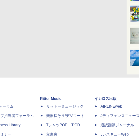
Rittor Music
イカロス出版
dフォーラム
リットーミュージック
AIRLINEweb
ップ担当者フォーラム
楽器探そう!デジマート
Jディフェンスニュー
ness Library
TシャツPOD T-OD
通訳翻訳ジャーナル
セミナー
立東舎
JレスキューWeb