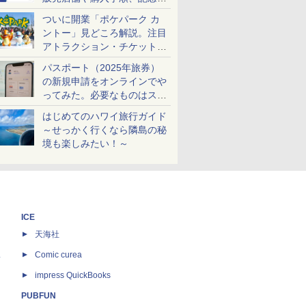
ケットも解説
ついに開業「ポケパーク カ
ントー」見どころ解説。注目
アトラクション・チケット手
配・来場前に必要な準備は？
パスポート（2025年旅券）
の新規申請をオンラインでや
ってみた。必要なものはスマ
ホとマイナカードのみ
はじめてのハワイ旅行ガイド
～せっかく行くなら隣島の秘
境も楽しみたい！～
ICE
天海社
ス
Comic curea
impress QuickBooks
PUBFUN