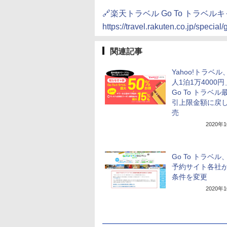
🔗楽天トラベル Go To トラベル
https://travel.rakuten.co.jp/special/
関連記事
Yahoo!トラベル
人1泊1万4000
Go To トラベル
引上限金額に戻
売
2020年
Go To トラベル
予約サイト各社
条件を変更
2020年