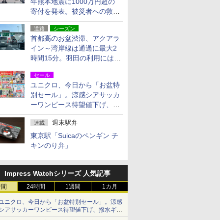
年熊本地震に1000万円超の
寄付を発表。被災者への救援
活動・復旧支援
道路
シーズン
首都高のお盆渋滞、アクアラ
イン～湾岸線は通過に最大2
時間15分。羽田の利用には
「空港西出口」の利用検討を
セール
ユニクロ、今日から「お盆特
別セール」。涼感シアサッカ
ーワンピース待望値下げ、撥
水ギアショーツは1990円に
週末駅弁
連載
東京駅「Suicaのペンギン チ
キンのり弁」
Impress Watchシリーズ 人気記事
時間
24時間
1週間
1カ月
ユニクロ、今日から「お盆特別セール」。涼感
シアサッカーワンピース待望値下げ、撥水ギア
ショーツは1990円に