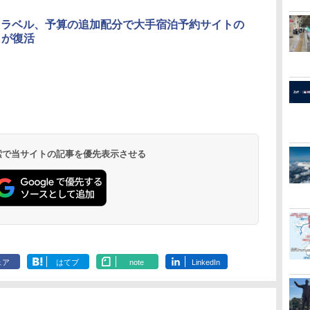
o トラベル、予算の追加配分で大手宿泊予約サイトの
きが復活
北陸 福井 あわら
品川プリンスホテ
舞浜ビューホテル
箱根湯本温泉 ホテ
ホテルトラスティ東
オリエンタルホテル
下呂温泉 水明館
住友不動産ホテル ヴ
東京ベイ舞浜ホテル
温泉 清風荘（北陸
ル イーストタワー
ｂｙ ＨＵＬＩＣ
ル おかだ
京ベイサイド
東京ベイ
ィラフォンテーヌグラ
ファーストリゾート
8,250円～
最大級の庭園露天風
（旧：東京ベイ舞浜
ンド東京有明
9,958円～
11,200円～
5,450円～
5,200円～
4,290円～
呂の宿 清風荘）
ホテル）
19,541円～
5,758円～
6,070円～
 検索で当サイトの記事を優先表示させる
ェア
はてブ
note
LinkedIn