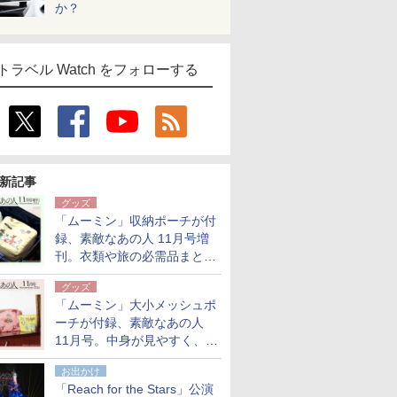
か？
トラベル Watch をフォローする
新記事
グッズ
「ムーミン」収納ポーチが付
録、素敵なあの人 11月号増
刊。衣類や旅の必需品まとま
る大小2個セット
グッズ
「ムーミン」大小メッシュポ
ーチが付録、素敵なあの人
11月号。中身が見やすく、温
泉スパにも使える
お出かけ
「Reach for the Stars」公演