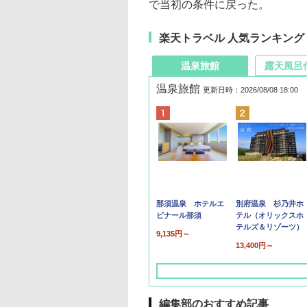
で当初の条件に戻った。
楽天トラベル 人気ランキング
温泉旅館
露天風呂
温泉旅館
更新日時：2026/08/08 18:00
那須温泉 ホテルエ
別府温泉 杉乃井ホ
ピナール那須
テル（オリックスホ
テルズ＆リゾーツ）
9,135円～
13,400円～
編集部のおすすめ記事