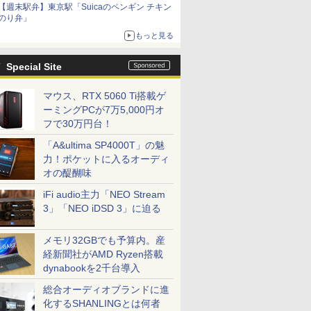
【週末駅弁】東京駅「Suicaのペンギン チキン
のり弁」
もっと見る
Special Site
マウス、RTX 5060 Ti搭載ゲ
ーミングPCが7万5,000円オ
フで30万円台！
「A&ultima SP4000T」の魅
力！ポケットに入るオーディ
オの醍醐味
iFi audio主力「NEO Stream
3」「NEO iDSD 3」に迫る
メモリ32GBでも予算内。産
経新聞社がAMD Ryzen搭載
dynabookを2千台導入
総合オーディオブランドに進
化するSHANLINGとは何者