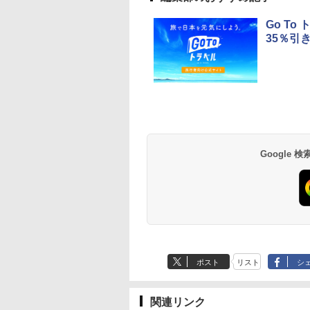
Go T
35％引
草津温泉 ホテル櫻
品川プリンスホテル
グランドニッコー東
海のサウナ＆スパ
東京ドームホテル
シェラトン・グラン
井
京ベイ 舞浜
オールインクルーシ
デ・トーキョーベ
7,037円～
7,980円～
ブ 島原温泉ホテル
イ・ホテル
14,300円～
6,800円～
南風楼
10,450円～
7,950円～
Google
ポスト
リスト
シ
関連リンク