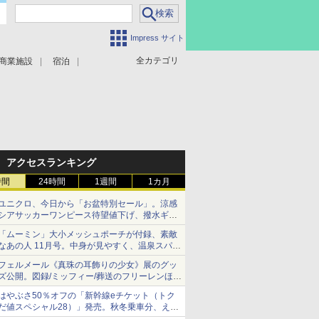
Impress サイト
全カテゴリ
商業施設
宿泊
アクセスランキング
時間
24時間
1週間
1カ月
ユニクロ、今日から「お盆特別セール」。涼感
シアサッカーワンピース待望値下げ、撥水ギア
ショーツは1990円に
「ムーミン」大小メッシュポーチが付録、素敵
なあの人 11月号。中身が見やすく、温泉スパに
も使える
フェルメール《真珠の耳飾りの少女》展のグッ
ズ公開。図録/ミッフィー/葬送のフリーレンほ
か、注目ブランドコラボが実現
はやぶさ50％オフの「新幹線eチケット（トク
だ値スペシャル28）」発売。秋冬乗車分、えき
ねっと限定