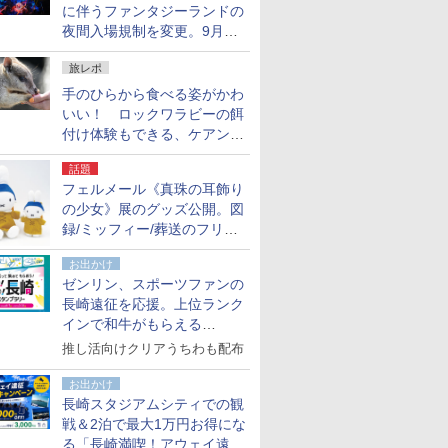
に伴うファンタジーランドの
夜間入場規制を変更。9月か
ら18時50分～20時ごろに
旅レポ
手のひらから食べる姿がかわ
いい！ ロックワラビーの餌
付け体験もできる、ケアンズ
でアサートン高原の日本語ガ
話題
イド付きツアーに参加してみ
フェルメール《真珠の耳飾り
た
の少女》展のグッズ公開。図
録/ミッフィー/葬送のフリー
レンほか、注目ブランドコラ
お出かけ
ボが実現
ゼンリン、スポーツファンの
長崎遠征を応援。上位ランク
インで和牛がもらえる
「GO！GO！長崎スタンプラ
推し活向けクリアうちわも配布
リー」
お出かけ
長崎スタジアムシティでの観
戦＆2泊で最大1万円お得にな
る「長崎満喫！アウェイ遠征