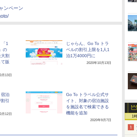
キャンペーン
goto/
、「1
じゃらん、Go To トラ
円」の
ベルの割引上限を1人1
最大割
泊1万4000円に
して販
2020年10月13日
10月13日
、宿泊
Go To トラベル公式サ
が割引
イト、対象の宿泊施設
を施設名で検索できる
機能を追加
10月12日
1
2020年9月7日