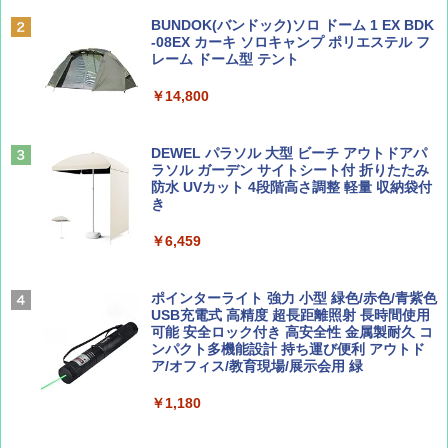
￥6,830
ディズニーファン ２０２６年 ９月号 [雑
地球の歩き方 スター・ウォーズ
BUNDOK(バンドック)ソロ ドーム 1 EX BDK
誌] (ＤＩＳＮＥＹ ＦＡＮ)
-08EX カーキ ソロキャンプ ポリエステル フ
PYKES PEAK (パイクスピーク) 着替えテン
レーム ドーム型 テント
￥2,695
ト プライバシー テント 【中が透けない】 1
￥713
人用 折りたたみ 防災グッズ 災害用トイレ ビ
￥14,800
ーチ ピクニック ポップアップテント 携帯 簡
易 トイレテント (ブラック)
山と溪谷 2026年8月号「南アルプス大全」
僕が見た未来【完全版】
DEWEL パラソル 大型 ビーチ アウトドアパ
￥4,980
ラソル ガーデン サイトシート付 折りたたみ
￥1,540
￥0
防水 UVカット 4段階高さ調整 軽量 収納袋付
き
ENDLESS BASE 《めざましテレビで紹介》
テント ワンタッチ RENEW 幅200 2-3人用 43
￥6,459
500002(88859)
Coyote No.89 特集 星野道夫 夢見る旅
A09 地球の歩き方 イタリア 2026～2027 地
球の歩き方A ヨーロッパ
￥5,999
ポインターライト 強力 小型 緑色/赤色/青紫色
￥1,540
USB充電式 高精度 超長距離照射 長時間使用
￥2,479
可能 安全ロック付き 高安全性 金属製耐久 コ
[キャンパーズコレクション 山善] 傘みたいに
ンパクト多機能設計 持ち運び便利 アウトド
広げるだけ パッとサッとテント ブラックコ
ア/オフィス/教育現場/展示会用 緑
ーティング フルクローズ メッシュ 3-4人用
簡単設置 ポップアップテント エクルベージ
AIRLINE（エアライン）2026年9月号【特
A26 地球の歩き方 チェコ ポーランド スロヴ
￥1,180
ュ(BC仕様) PATC-150B(EB)
集】ボーイング110周年を祝して！
ァキア 2026～2027 地球の歩き方A ヨーロッ
パ