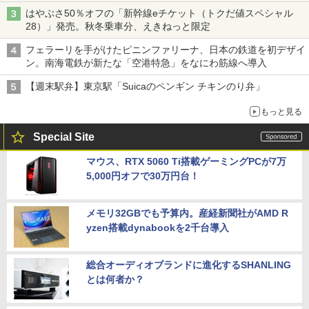
はやぶさ50％オフの「新幹線eチケット（トクだ値スペシャル
28）」発売。秋冬乗車分、えきねっと限定
フェラーリを手がけたピニンファリーナ、日本の鉄道を初デザイ
ン。南海電鉄が新たな「空港特急」をなにわ筋線へ導入
【週末駅弁】東京駅「Suicaのペンギン チキンのり弁」
もっと見る
Special Site
マウス、RTX 5060 Ti搭載ゲーミングPCが7万
5,000円オフで30万円台！
メモリ32GBでも予算内。産経新聞社がAMD R
yzen搭載dynabookを2千台導入
総合オーディオブランドに進化するSHANLING
とは何者か？