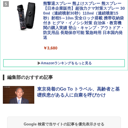
￥9,990
￥1,760
熊撃退スプレー 熊よけスプレー 熊スプレー
￥2,277
【日本企業販売】超強力クマ対策スプレー 30
0ml（連続噴射30秒）110ml（連続噴射15
[キャンパーズコレクション 山善] 傘みたいに
秒）射程5～10m 安全ロック搭載 携帯収納袋
広げるだけ パッとサッとテント キューブワ
付き ヒグマ・イノシシ対策 自治体・教育機
イド ブラックコーティング フルクローズ メ
関の購入実績 登山・キャンプ・アウトドア・
ッシュ 4人用 簡単設置 ポップアップテント P
防災用品 長期保存可能 緊急時用 日本国内発
ATCW-150B エクルベージュ
送
￥-
￥3,680
Amazonランキングをもっと見る
編集部のおすすめ記事
東京発着のGo To トラベル、高齢者と基
礎疾患がある人に自粛を呼びかけ
Google 検索で当サイトの記事を優先表示させる