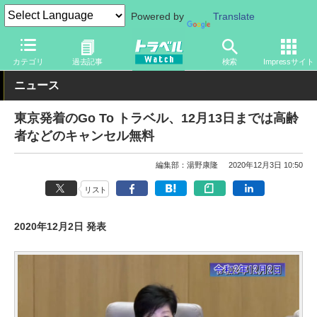
Powered by
Translate
トラベル Watch
地域
国内旅行
東京
カテゴリ
過去記事
検索
Impressサイト
ニュース
東京発着のGo To トラベル、12月13日までは高齢
者などのキャンセル無料
編集部：湯野康隆
2020年12月3日 10:50
リスト
2020年12月2日 発表