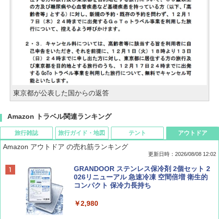
東京都が公表した国からの返答
Amazon トラベル関連ランキング
旅行雑誌
旅行ガイド・地図
テント
アウトドア
Amazon アウトドア の売れ筋ランキング
更新日時：2026/08/08 12:02
BE-PAL(ビ-パル) 2026年 9 月号【特別付録:
D40 地球の歩き方 チェンマイ タイ北部の魅
[キャンパーズコレクション 山善] ポップアッ
GRANDOOR ステンレス保冷剤 2個セット 2
SOTO ミニマル"旅"財布 ランダム2種】
力的な町 2026～2027 地球の歩き方D アジア
プテント 傘みたいに広げて畳める パッとサ
026リニューアル 急速冷凍 空間倍増 衛生的
ッとサンシェード キューブ フルクローズ メ
コンパクト 保冷力長持ち
ッシュ 簡単設置 ワンタッチテント キャンプ
￥1,500
￥2,079
&ハイキング カーキ PATC-150(KH)
￥2,980