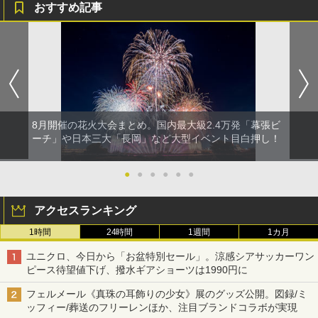
おすすめ記事
8月開催の花火大会まとめ。国内最大級2.4万発「幕張ビ
ーチ」や日本三大「長岡」など大型イベント目白押し！
●
●
●
●
●
●
アクセスランキング
1時間
24時間
1週間
1カ月
ユニクロ、今日から「お盆特別セール」。涼感シアサッカーワン
ピース待望値下げ、撥水ギアショーツは1990円に
フェルメール《真珠の耳飾りの少女》展のグッズ公開。図録/ミ
ッフィー/葬送のフリーレンほか、注目ブランドコラボが実現