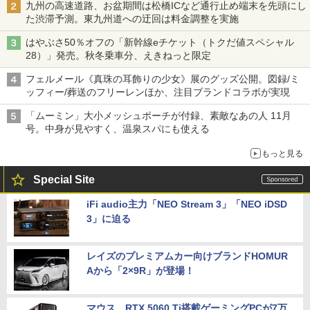
九州の高速道路、お盆期間は松橋ICなど通行止め端末を先頭にし
た渋滞予測。東九州道への迂回は料金調整を実施
はやぶさ50％オフの「新幹線eチケット（トクだ値スペシャル
28）」発売。秋冬乗車分、えきねっと限定
フェルメール《真珠の耳飾りの少女》展のグッズ公開。図録/ミ
ッフィー/葬送のフリーレンほか、注目ブランドコラボが実現
「ムーミン」大小メッシュポーチが付録、素敵なあの人 11月
号。中身が見やすく、温泉スパにも使える
もっと見る
Special Site
iFi audio主力「NEO Stream 3」「NEO iDSD
3」に迫る
レイズのプレミアムカー向けブランドHOMUR
Aから「2×9R」が登場！
マウス、RTX 5060 Ti搭載ゲーミングPCが7万