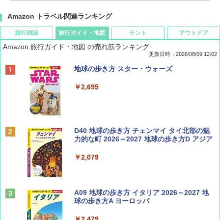
Amazon トラベル関連ランキング
旅行雑誌
旅行ガイド・地図
テント
アウトドア
Amazon 旅行ガイド・地図 の売れ筋ランキング
更新日時：2026/08/09 12:02
BE-PAL(ビ-パル) 2026年 9 月号【特別付録:
地球の歩き方 スター・ウォーズ
SOTO ミニマル"旅"財布 ランダム2種】
￥2,695
￥1,500
ディズニーファン ２０２６年 ９月号 [雑
D40 地球の歩き方 チェンマイ タイ北部の魅
誌] (ＤＩＳＮＥＹ ＦＡＮ)
力的な町 2026～2027 地球の歩き方D アジア
￥713
￥2,079
山と溪谷 2026年8月号「南アルプス大全」
A09 地球の歩き方 イタリア 2026～2027 地
球の歩き方A ヨーロッパ
￥1,540
￥2,479