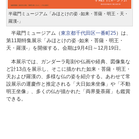
半蔵門ミュージアム「みほとけの姿 -如来・菩薩・明王・天・
羅漢-」
半蔵門ミュージアム（
東京都千代田区一番町25
）は、
第11期特集展示「みほとけの姿 -如来・菩薩・明王・
天・羅漢-」を開催する。会期は9月4日～12月19日。
本展示では、ガンダーラ彫刻や仏画や経典、図像集な
ど計13点を展示し、そこに描かれた如来・菩薩・明王・
天および羅漢の、多様な仏の姿を紹介する。あわせて常
設展示の運慶作と推定される「大日如来坐像」や「不動
明王坐像」、多くの仏が描かれた「両界曼荼羅」も鑑賞
できる。