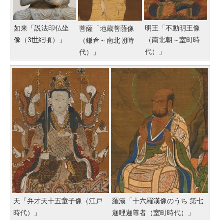
明王「不動明王像
如来「説法印仏坐
菩薩「地蔵菩薩像
（南北朝～室町時
像（3世紀頃）」
（鎌倉～南北朝時
代）」
代）」
天「弁才天十五童子像（江戸
羅漢「十六羅漢像のうち 第七
時代）」
迦哩迦尊者（室町時代）」