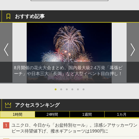
おすすめ記事
8月開催の花火大会まとめ。国内最大級2.4万発「幕張ビ
ーチ」や日本三大「長岡」など大型イベント目白押し！
●
●
●
●
●
●
アクセスランキング
1時間
24時間
1週間
1カ月
ユニクロ、今日から「お盆特別セール」。涼感シアサッカーワン
ピース待望値下げ、撥水ギアショーツは1990円に