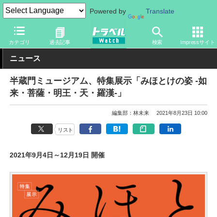
Powered by
Translate
トラベル Watch
旅の情報
観光地
美術館
カテゴリ
過去記事
検索
Impressサイト
ニュース
半蔵門ミュージアム、特集展示「みほとけの姿 -如
来・菩薩・明王・天・羅漢-」
編集部：林未来
2021年8月23日 10:00
リスト
2021年9月4日～12月19日 開催