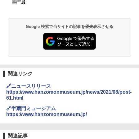
ッシュ 簡単設置 ワンタッチテント キャンプ
&ハイキング カーキ PATC-150(KH)
￥2,980
￥6,830
DEWEL パラソル 大型 ビーチ アウトドアパ
Google 検索で当サイトの記事を優先表示させる
ラソル ガーデン サイトシート付 折りたたみ
PYKES PEAK (パイクスピーク) 着替えテン
防水 UVカット 4段階高さ調整 軽量 収納袋付
ト プライバシー テント 【中が透けない】 1
き
人用 折りたたみ 防災グッズ 災害用トイレ ビ
ーチ ピクニック ポップアップテント 携帯 簡
￥6,459
易 トイレテント (ブラック)
￥4,980
熊撃退スプレー 熊よけスプレー 熊スプレー
関連リンク
【日本企業販売】超強力クマ対策スプレー 30
0ml（連続噴射30秒）110ml（連続噴射15
🔗ニュースリリース
ENDLESS BASE 《めざましテレビで紹介》
秒）射程5～10m 安全ロック搭載 携帯収納袋
テント ワンタッチ RENEW 幅200 2-3人用 43
付き ヒグマ・イノシシ対策 自治体・教育機
https://www.hanzomonmuseum.jp/news/2021/08/post-
500002(89232)
関の購入実績 登山・キャンプ・アウトドア・
61.html
防災用品 長期保存可能 緊急時用 日本国内発
送
🔗半蔵門ミュージアム
￥5,999
https://www.hanzomonmuseum.jp/
￥3,680
[キャンパーズコレクション 山善] 傘みたいに
広げるだけ パッとサッとテント ブラックコ
関連記事
ーティング フルクローズ メッシュ 3-4人用
ポインターライト 強力 小型 緑色/赤色/青紫色