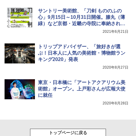
簡単設置 ポップアップテント エクルベージ
USB充電式 高精度 超長距離照射 長時間使用
ュ(BC仕様) PATC-150B(EB)
可能 安全ロック付き 高安全性 金属製耐久 コ
サントリー美術館、「刀剣 もののふの
ンパクト多機能設計 持ち運び便利 アウトド
心」9月15日～10月31日開催。膝丸（薄
ア/オフィス/教育現場/展示会用 緑
￥9,990
緑）など京都・近畿の寺院に奉納された
￥1,180
刀剣を展示
2021年6月21日
[キャンパーズコレクション 山善] 傘みたいに
広げるだけ パッとサッとテント キューブワ
トリップアドバイザー、「旅好きが選
イド ブラックコーティング フルクローズ メ
HYREKK 八角形タープ 防水タープ 3×4.5m
ッシュ 4人用 簡単設置 ポップアップテント P
ブラックラバーコーティング UPF50+ UVカ
ぶ！日本人に人気の美術館・博物館ラン
ATCW-150B エクルベージュ
ット 5000mm耐水圧 210D生地 遮光
キング2020」発表
2020年8月27日
￥-
￥6,579
東京・日本橋に「アートアクアリウム美
術館」オープン。上戸彩さんが広報大使
に就任
2020年8月28日
トップページに戻る