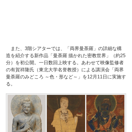
また、3階シアターでは、「両界曼荼羅」の詳細な構
造を紹介する新作品「曼荼羅 描かれた密教世界」（約25
分）を初公開。一日数回上映する。あわせて映像監修者
の有賀祥隆氏（東北大学名誉教授）による講演会「両界
曼荼羅のみどころ ～色・形など～」を12月11日に実施す
る。