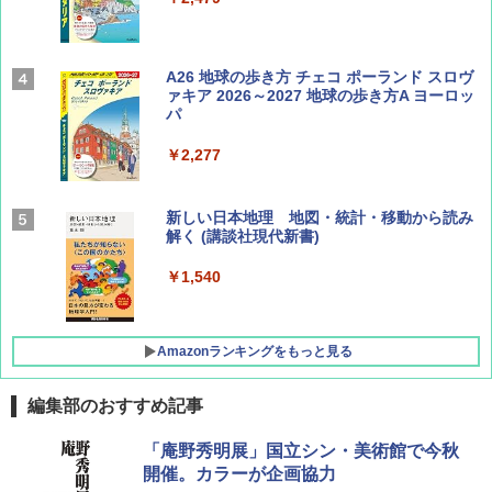
Coyote No.89 特集 星野道夫 夢見る旅
A26 地球の歩き方 チェコ ポーランド スロヴ
ァキア 2026～2027 地球の歩き方A ヨーロッ
パ
￥1,540
￥2,277
AIRLINE（エアライン）2026年9月号【特
新しい日本地理 地図・統計・移動から読み
集】ボーイング110周年を祝して！
解く (講談社現代新書)
￥1,760
￥1,540
Amazonランキングをもっと見る
編集部のおすすめ記事
[キャンパーズコレクション 山善] ポップアッ
GRANDOOR ステンレス保冷剤 2個セット 2
「庵野秀明展」国立シン・美術館で今秋
プテント 傘みたいに広げて畳める パッとサ
026リニューアル 急速冷凍 空間倍増 衛生的
開催。カラーが企画協力
ッとサンシェード キューブ フルクローズ メ
コンパクト 保冷力長持ち