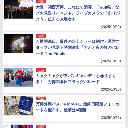
話題
大阪・関西万博、これにて閉幕。「null祭」な
どお見送りイベント、ライブカメラで「ありが
とう」伝える来場者も
(2025/10/13)
話題
万博閉幕日、最後の水上ショーは制作・運営ス
タッフが見送る特別演出「アオと夜の虹のパレ
ード The Finale」
(2025/10/13)
話題
ミャクミャクがアバンギャルディと踊りまく
る！ 万博閉幕日フラッグパレード
(2025/10/13)
話題
万博外周バス「e Mover」最終日限定フォトカ
ードを配布中。絵柄は4種類
(2025/10/13)
話題