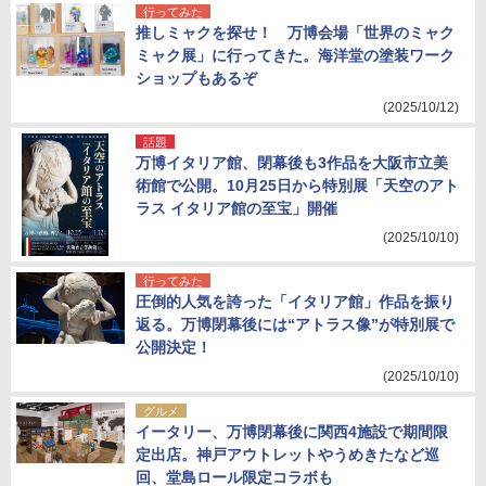
行ってみた
推しミャクを探せ！ 万博会場「世界のミャク
ミャク展」に行ってきた。海洋堂の塗装ワーク
ショップもあるぞ
(2025/10/12)
話題
万博イタリア館、閉幕後も3作品を大阪市立美
術館で公開。10月25日から特別展「天空のアト
ラス イタリア館の至宝」開催
(2025/10/10)
行ってみた
圧倒的人気を誇った「イタリア館」作品を振り
返る。万博閉幕後には“アトラス像”が特別展で
公開決定！
(2025/10/10)
グルメ
イータリー、万博閉幕後に関西4施設で期間限
定出店。神戸アウトレットやうめきたなど巡
回、堂島ロール限定コラボも