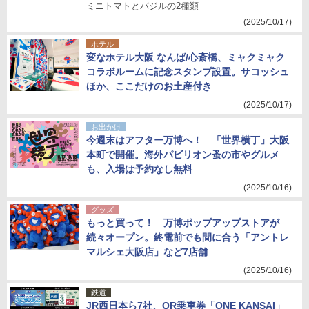
ミニトマトとバジルの2種類
(2025/10/17)
ホテル
変なホテル大阪 なんば/心斎橋、ミャクミャク
コラボルームに記念スタンプ設置。サコッシュ
ほか、ここだけのお土産付き
(2025/10/17)
お出かけ
今週末はアフター万博へ！ 「世界横丁」大阪
本町で開催。海外パビリオン蚤の市やグルメ
も、入場は予約なし無料
(2025/10/16)
グッズ
もっと買って！ 万博ポップアップストアが
続々オープン。終電前でも間に合う「アントレ
マルシェ大阪店」など7店舗
(2025/10/16)
鉄道
JR西日本ら7社、QR乗車券「ONE KANSAI」