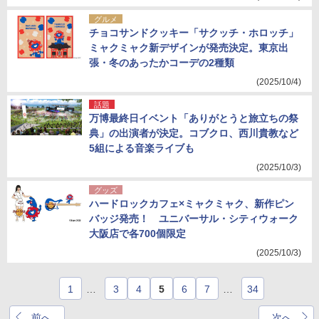
グルメ
チョコサンドクッキー「サクッチ・ホロッチ」
ミャクミャク新デザインが発売決定。東京出
張・冬のあったかコーデの2種類
(2025/10/4)
話題
万博最終日イベント「ありがとうと旅立ちの祭
典」の出演者が決定。コブクロ、西川貴教など
5組による音楽ライブも
(2025/10/3)
グッズ
ハードロックカフェ×ミャクミャク、新作ピン
バッジ発売！ ユニバーサル・シティウォーク
大阪店で各700個限定
(2025/10/3)
1
…
3
4
5
6
7
…
34
前へ
次へ