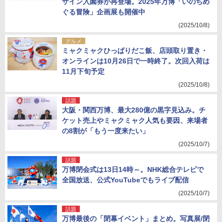
ザイン入園券が再登場。2025年万博「いのちめ
ぐる冒険」企画展も開催中
(2025/10/8)
グルメ
ミャクミャクひっぱりだこ飯、店頭取り置き・
オンラインは10月26日で一時終了。次回入荷は
11月下旬予定
(2025/10/8)
話題
大阪・関西万博、最大280億の黒字見込み。チ
ケット売上やミャクミャク人気も要因、来場者
の8割が「もう一度来たい」
(2025/10/7)
話題
万博閉会式は13日14時～。NHK総合テレビで
全国放送、公式YouTubeでもライブ配信
(2025/10/7)
話題
万博最後の「閉幕イベント」まとめ。写真展/閉