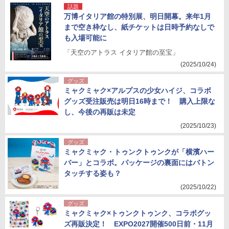
話題
万博イタリア館の特別展、明日開幕。来年1月
まで空き枠なし、紙チケットは日時予約なしで
も入場可能に
「天空のアトラス イタリア館の至宝」
(2025/10/24)
グッズ
ミャクミャク×アルプスの少女ハイジ、コラボ
グッズ受注販売は明日16時まで！ 購入上限な
し、今後の再販は未定
(2025/10/23)
グッズ
ミャクミャク・トゥンクトゥンクが「横濱ハー
バー」とコラボ。パッケージの裏面にはバトン
タッチする姿も？
(2025/10/22)
グッズ
ミャクミャク×トゥンクトゥンク、コラボグッ
ズ再販決定！ EXPO2027開催500日前・11月