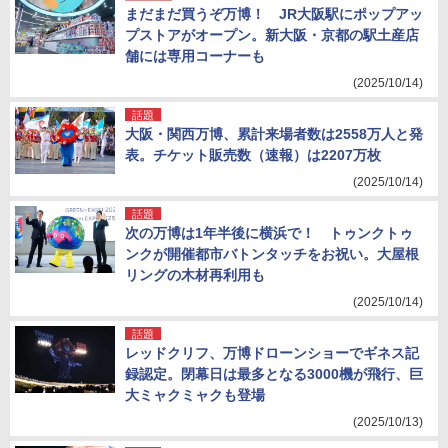
まだまだ買うぞ万博！ JR大阪駅にポップアッ
プストアがオープン。新大阪・京都の駅土産店
舗には専用コーナーも
(2025/10/14)
話題
大阪・関西万博、累計来場者数は2558万人と発
表。チケット販売数（速報）は2207万枚
(2025/10/14)
話題
次の万博は1年半後に横浜で！ トゥンクトゥ
ンクが開催都市バトンタッチをお祝い。大屋根
リングの木材再利用も
(2025/10/14)
話題
レッドクリフ、万博ドローンショーでギネス記
録認定。閉幕日は最多となる3000機が飛行、巨
大ミャクミャクも登場
(2025/10/13)