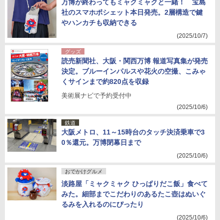
万博が終わってもミャクミャクと一緒！ 宝島
社のスマホポシェット本日発売。2層構造で鍵
やハンカチも収納できる
(2025/10/7)
グッズ
読売新聞社、大阪・関西万博 報道写真集が発売
決定。ブルーインパルスや花火の空撮、こみゃ
くサインまで約820点を収録
美術展ナビで予約受付中
(2025/10/6)
鉄道
大阪メトロ、11～15時台のタッチ決済乗車で3
0％還元。万博閉幕日まで
(2025/10/6)
おでかけグルメ
淡路屋「ミャクミャク ひっぱりだこ飯」食べて
みた。細部までこだわりのあるたこ壺はぬいぐ
るみを入れるのにぴったり
(2025/10/6)