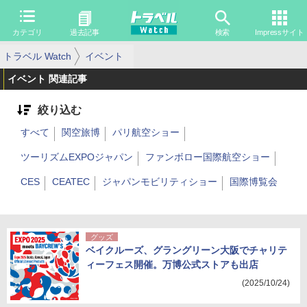
カテゴリ
過去記事
検索
Impressサイト
トラベル Watch
イベント
イベント 関連記事
絞り込む
すべて
関空旅博
パリ航空ショー
ツーリズムEXPOジャパン
ファンボロー国際航空ショー
CES
CEATEC
ジャパンモビリティショー
国際博覧会
グッズ
ベイクルーズ、グラングリーン大阪でチャリテ
ィーフェス開催。万博公式ストアも出店
(2025/10/24)