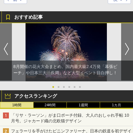
おすすめ記事
8月開催の花火大会まとめ。国内最大級2.4万発「幕張ビ
ーチ」や日本三大「長岡」など大型イベント目白押し！
●
●
●
●
●
●
アクセスランキング
1時間
24時間
1週間
1カ月
「リサ・ラーソン」がま口ポーチ付録、大人のおしゃれ手帖 10
月号。ジャカード織の北欧猫デザイン
フェラーリを手がけたピニンファリーナ、日本の鉄道を初デザイ