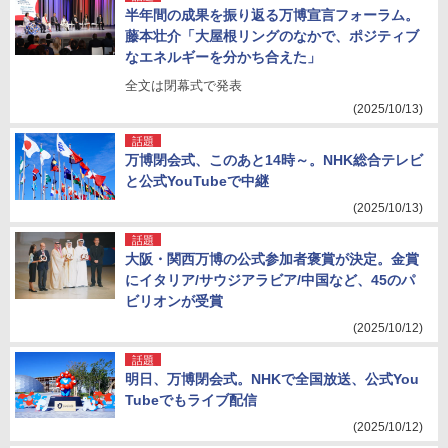
半年間の成果を振り返る万博宣言フォーラム。
藤本壮介「大屋根リングのなかで、ポジティブ
なエネルギーを分かち合えた」
全文は閉幕式で発表
(2025/10/13)
話題
万博閉会式、このあと14時～。NHK総合テレビ
と公式YouTubeで中継
(2025/10/13)
話題
大阪・関西万博の公式参加者褒賞が決定。金賞
にイタリア/サウジアラビア/中国など、45のパ
ビリオンが受賞
(2025/10/12)
話題
明日、万博閉会式。NHKで全国放送、公式You
Tubeでもライブ配信
(2025/10/12)