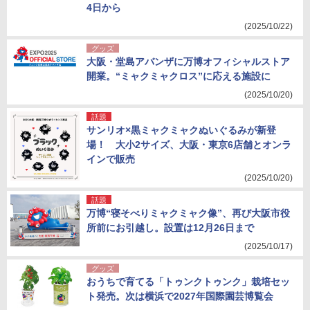
4日から
(2025/10/22)
グッズ
大阪・堂島アバンザに万博オフィシャルストア
開業。“ミャクミャクロス”に応える施設に
(2025/10/20)
話題
サンリオ×黒ミャクミャクぬいぐるみが新登
場！ 大小2サイズ、大阪・東京6店舗とオンラ
インで販売
(2025/10/20)
話題
万博“寝そべりミャクミャク像”、再び大阪市役
所前にお引越し。設置は12月26日まで
(2025/10/17)
グッズ
おうちで育てる「トゥンクトゥンク」栽培セッ
ト発売。次は横浜で2027年国際園芸博覧会