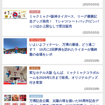
(2025/10/10)
グッズ
ミャクミャク×阪神タイガース、リーグ優勝記
念グッズ発売！ Tシャツ/トートバッグ/ピンバ
ッジほか上限なしで受注販売
(2025/10/10)
行ってみた
いよいよフィナーレ、万博の最後、どう過ご
す？ 10月に2回夢洲を訪れたライターが最終
盤の会場をレポ
(2025/10/9)
ホテル
変なホテル大阪 なんば、ミャクミャクコラボル
ームを2026年1月まで延長。オリジナルグッズ
付き客室
(2025/10/9)
お出かけ
万博記念公園、太陽の塔を描いた55周年記念デ