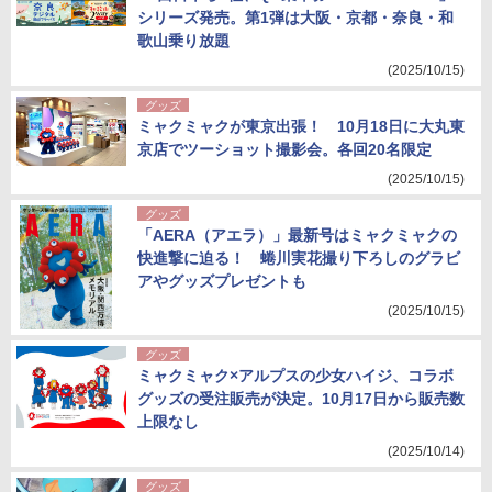
シリーズ発売。第1弾は大阪・京都・奈良・和
歌山乗り放題
(2025/10/15)
グッズ
ミャクミャクが東京出張！ 10月18日に大丸東
京店でツーショット撮影会。各回20名限定
(2025/10/15)
グッズ
「AERA（アエラ）」最新号はミャクミャクの
快進撃に迫る！ 蜷川実花撮り下ろしのグラビ
アやグッズプレゼントも
(2025/10/15)
グッズ
ミャクミャク×アルプスの少女ハイジ、コラボ
グッズの受注販売が決定。10月17日から販売数
上限なし
(2025/10/14)
グッズ