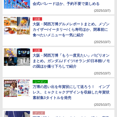
会式/パレードほか、予約不要で楽しめる
(2025/10/7)
話題
大阪・関西万博グルメレポートまとめ。メゾン
カイザー/イータリー/くら寿司ほか、閉幕前に
食べたいメニューを一気に紹介
(2025/10/7)
話題
大阪・関西万博「もう一度見たい」パビリオン
まとめ。ガンダム/ドイツ/オランダ/日本館/ノモ
の国ほか撮り下ろしで紹介
(2025/10/7)
シーズン
万博の思い出を年賀状にして送ろう！ インプ
レス、ミャクミャクデザインを収録した年賀状
素材集3タイトルを発売
(2025/10/7)
グッズ