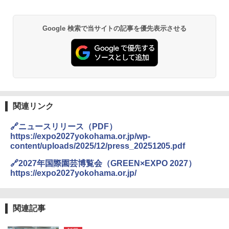
ポインターライト 強力 小型 緑色/赤色/青紫色
USB充電式 高精度 超長距離照射 長時間使用
Google 検索で当サイトの記事を優先表示させる
可能 安全ロック付き 高安全性 金属製耐久 コ
ンパクト多機能設計 持ち運び便利 アウトド
ア/オフィス/教育現場/展示会用 緑
￥1,180
DEWEL パラソル 大型 ビーチ アウトドアパ
ラソル ガーデン サイトシート付 折りたたみ
関連リンク
防水 UVカット 4段階高さ調整 軽量 収納袋付
き
🔗ニュースリリース（PDF）
https://expo2027yokohama.or.jp/wp-
￥6,459
content/uploads/2025/12/press_20251205.pdf
🔗2027年国際園芸博覧会（GREEN×EXPO 2027）
熊撃退スプレー 熊よけスプレー 熊スプレー
https://expo2027yokohama.or.jp/
【日本企業販売】超強力クマ対策スプレー 30
0ml（連続噴射30秒）110ml（連続噴射15
秒）射程5～10m 安全ロック搭載 携帯収納袋
付き ヒグマ・イノシシ対策 自治体・教育機
関連記事
関の購入実績 登山・キャンプ・アウトドア・
防災用品 長期保存可能 緊急時用 日本国内発