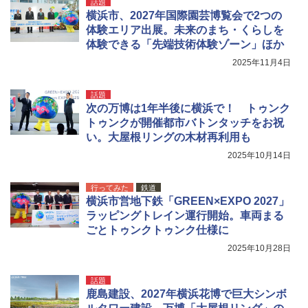
送
話題
横浜市、2027年国際園芸博覧会で2つの
￥3,680
体験エリア出展。未来のまち・くらしを
体験できる「先端技術体験ゾーン」ほか
2025年11月4日
ソーラー LED ランタン Type-C 充電式 ソー
ラーランタン IP65防水 キャンプ用品 防災グ
ッズ 6種類のライトモード 防災 吊り下げ 折
話題
り畳み式 キャンプソーラーライト防災 停電
次の万博は1年半後に横浜で！ トゥンク
節電対策 超高輝度 日本語取扱説明書付き
トゥンクが開催都市バトンタッチをお祝
い。大屋根リングの木材再利用も
￥2,849
2025年10月14日
行ってみた
鉄道
横浜市営地下鉄「GREEN×EXPO 2027」
ラッピングトレイン運行開始。車両まる
ごとトゥンクトゥンク仕様に
2025年10月28日
話題
鹿島建設、2027年横浜花博で巨大シンボ