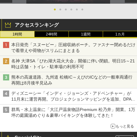
●
●
●
●
●
●
アクセスランキング
1時間
24時間
1週間
1カ月
本日発売「スヌーピー」圧縮収納ポーチ。ファスナー閉めるだけ
で着替えや荷物がスリムにまとまる
名神 大津SA「びわ湖大花火大会」開催に伴い閉鎖。明日15～21
時は店舗・トイレ・駐車場の利用不可
熊本の高速道路、九州道 松橋IC～えびのICなどの一般車両通行
再開は8月後半見込み
ディズニーシー「インディ・ジョーンズ・アドベンチャー」が
11月末に運営再開。プロジェクションマッピングを追加、DPA
は1500円
群馬・水上温泉に「大江戸温泉物語Premium 松乃井」開業。1万
坪の庭園湯めぐり＆豪華バイキングを体験してきた！
もっと見る