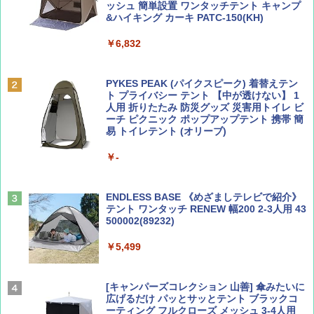
ッシュ 簡単設置 ワンタッチテント キャンプ
￥713
￥2,079
&ハイキング カーキ PATC-150(KH)
￥6,832
Coyote No.89 特集 星野道夫 夢見る旅
A09 地球の歩き方 イタリア 2026～2027 地
球の歩き方A ヨーロッパ
PYKES PEAK (パイクスピーク) 着替えテン
￥1,540
ト プライバシー テント 【中が透けない】 1
￥2,479
人用 折りたたみ 防災グッズ 災害用トイレ ビ
ーチ ピクニック ポップアップテント 携帯 簡
易 トイレテント (オリーブ)
山と溪谷 2026年8月号「南アルプス大全」
A26 地球の歩き方 チェコ ポーランド スロヴ
￥-
ァキア 2026～2027 地球の歩き方A ヨーロッ
パ
￥1,540
￥2,277
ENDLESS BASE 《めざましテレビで紹介》
テント ワンタッチ RENEW 幅200 2-3人用 43
500002(89232)
AIRLINE（エアライン）2026年9月号【特
地球の歩き方 スター・ウォーズ
集】ボーイング110周年を祝して！
￥5,499
￥2,695
￥1,760
[キャンパーズコレクション 山善] 傘みたいに
広げるだけ パッとサッとテント ブラックコ
ーティング フルクローズ メッシュ 3-4人用