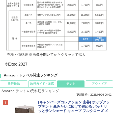
券種・価格表 ※画像を開いてからクリックで拡大
©Expo 2027
Amazon トラベル関連ランキング
旅行雑誌
旅行ガイド・地図
テント
アウトドア
Amazon テント の売れ筋ランキング
更新日時：2026/08/06 06:02
ディズニーファン ２０２６年 ９月号 [雑
D40 地球の歩き方 チェンマイ タイ北部の魅
[キャンパーズコレクション 山善] ポップアッ
誌] (ＤＩＳＮＥＹ ＦＡＮ)
力的な町 2026～2027 地球の歩き方D アジア
プテント 傘みたいに広げて畳める パッとサ
ッとサンシェード キューブ フルクローズ メ