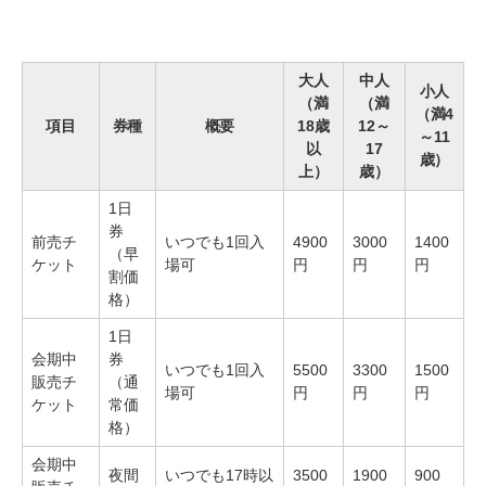
大人
中人
小人
（満
（満
（満4
項目
券種
概要
18歳
12～
～11
以
17
歳）
上）
歳）
1日
券
前売チ
いつでも1回入
4900
3000
1400
（早
ケット
場可
円
円
円
割価
格）
1日
会期中
券
いつでも1回入
5500
3300
1500
販売チ
（通
場可
円
円
円
ケット
常価
格）
会期中
夜間
いつでも17時以
3500
1900
900