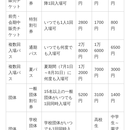
販売チ
券
降1回入場可
円
円
円
ケット
前売・
特別
会期中
いつでも1人1回
2800
1700
800
割引
販売チ
入場可
円
円
円
券
ケット
複数回
2万
1万
通期
いつでも何度で
6500
入場パ
8000
6000
パス
も入場可
円
ス
円
円
複数回
夏期間（7月1日
1万
夏パ
7000
3000
入場パ
～8月31日）に
2000
ス
円
円
ス
何度も入場可
円
一般
15名以上の一般
団体
5200
3100
1400
団体
団体がいつでも
割引
円
円
円
1回同時入場可
券
中学
学校
高校
学校団体がいつ
生～
団体
生
団体
でも1回同時入
園児