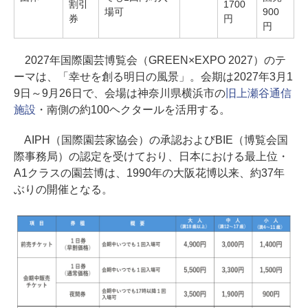
割引
1700
場可
900
券
円
円
2027年国際園芸博覧会（GREEN×EXPO 2027）のテ
ーマは、「幸せを創る明日の風景」。会期は2027年3月1
9日～9月26日で、会場は神奈川県横浜市の
旧上瀬谷通信
施設
・南側の約100ヘクタールを活用する。
AIPH（国際園芸家協会）の承認およびBIE（博覧会国
際事務局）の認定を受けており、日本における最上位・
A1クラスの園芸博は、1990年の大阪花博以来、約37年
ぶりの開催となる。