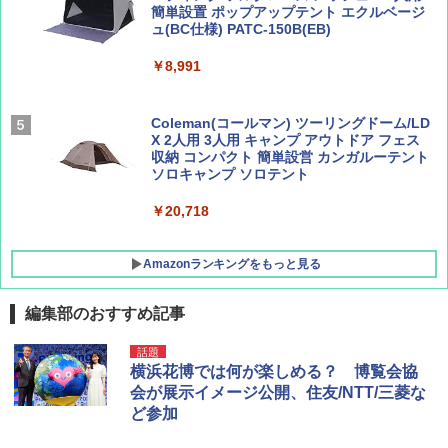
簡単設置 ポップアップテント エクルベージ
BE-PAL(ビ-パル) 2026年 9 月号【特別付録:
新しい日本地理 地図・統計・移動から読み
ュ(BC仕様) PATC-150B(EB)
SOTO ミニマル"旅"財布 ランダム2種】
解く (講談社現代新書)
￥8,991
￥1,500
￥1,540
Coleman(コールマン) ツーリングドーム/LD
X 2人用 3人用 キャンプ アウトドア フェス
収納 コンパクト 簡単設営 カンガルーテント
ソロキャンプ ソロテント
￥20,718
Amazonランキングをもっと見る
編集部のおすすめ記事
GRANDOOR ステンレス保冷剤 2個セット 2
話題
026リニューアル 急速冷凍 空間倍増 衛生的
横浜花博では何が楽しめる？ 博覧会協
コンパクト 保冷力長持ち
会が展示イメージ公開、住友/NTT/三菱な
ど参加
￥2,980