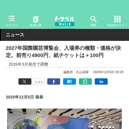
トラベル Watch
イベント
国際博覧会
2027年国際園芸博覧会
カテゴリ
過去記事
検索
Impressサイト
ニュース
2027年国際園芸博覧会、入場券の種類・価格が決
定。前売り4900円、紙チケットは＋100円
2026年3月発売で調整
編集部：丸山花梨
2025年12月6日 00:28
リスト
2025年12月5日 発表