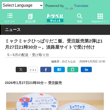
Powered by
Translate
トラベル Watch
イベント
国際博覧会
2025年大阪・関西万博
カテゴリ
過去記事
検索
Impressサイト
ニュース
ミャクミャクひっぱりだこ飯、受注販売第2弾は1
月27日21時30分～。淡路屋サイトで受け付け
5～6月の配送・受け取り分
編集部：白江ちなみ
2026年1月25日 13:30
リスト
2026年1月27日21時30分～ 受注販売