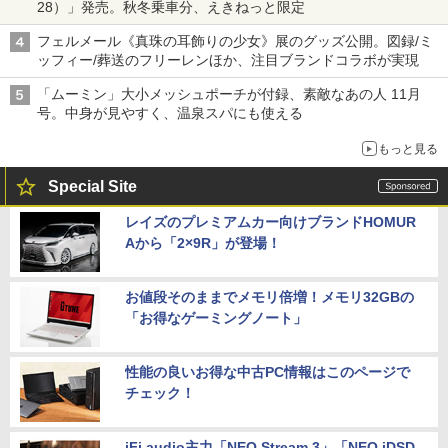
28）」発売。秋冬乗車分、えきねっと限定
フェルメール《真珠の耳飾りの少女》展のグッズ公開。図録/ミ
ッフィー/葬送のフリーレンほか、注目ブランドコラボが実現
「ムーミン」大小メッシュポーチが付録、素敵なあの人 11月
号。中身が見やすく、温泉スパにも使える
もっと見る
Special Site
レイズのプレミアムカー向けブランドHOMUR
Aから「2×9R」が登場！
お値段そのままでメモリ倍増！メモリ32GBの
「お得なゲーミングノート」
性能の良いお得な中古PC情報はこのページで
チェック！
iFi audio主力「NEO Stream 3」「NEO iDSD