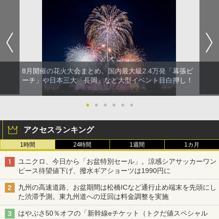
8月開催の花火大会まとめ。国内最大級2.4万発「幕張ビ
ーチ」や日本三大「長岡」など大型イベント目白押し！
●
●
●
●
●
●
アクセスランキング
1時間
24時間
1週間
1カ月
ユニクロ、今日から「お盆特別セール」。涼感シアサッカーワン
ピース待望値下げ、撥水ギアショーツは1990円に
九州の高速道路、お盆期間は松橋ICなど通行止め端末を先頭にし
た渋滞予測。東九州道への迂回は料金調整を実施
はやぶさ50％オフの「新幹線eチケット（トクだ値スペシャル