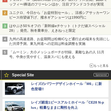
ッフィー/葬送のフリーレンほか、注目ブランドコラボが実現
ユニクロ、今日から「お盆特別セール」。涼感シアサッカーワン
ピース待望値下げ、撥水ギアショーツは1990円に
はやぶさ50％オフの「新幹線eチケット（トクだ値スペシャル
28）」発売。秋冬乗車分、えきねっと限定
九州の高速道路、お盆期間は松橋ICなど通行止め端末を先頭にし
た渋滞予測。東九州道への迂回は料金調整を実施
「ムーミン」大小メッシュポーチが付録、素敵なあの人 11月
号。中身が見やすく、温泉スパにも使える
もっと見る
Special Site
レイズのパワーデザインホイール「M6」に新
色登場!!
レイズ鍛造1ピースアルミホイール「CE28 N-p
lus」軽量なままに剛性を向上