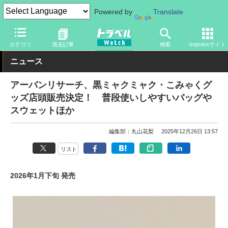
Powered by
Translate
トラベル Watch
イベント
国際博覧会
2025年大阪・関西万博
カテゴリ
過去記事
検索
Impressサイト
ニュース
アーバンリサーチ、黒ミャクミャク・こみゃくグ
ッズ店頭販売決定！ 普段使いしやすいバッグや
スウェットほか
編集部：丸山花梨
2025年12月26日 13:57
リスト
2026年1月下旬 発売