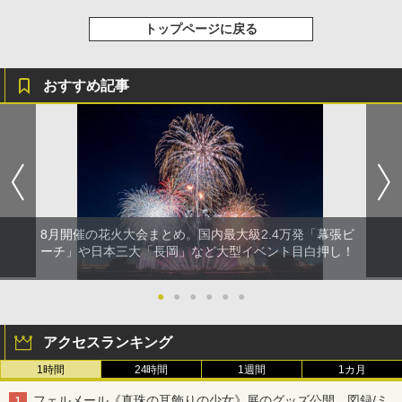
トップページに戻る
おすすめ記事
8月開催の花火大会まとめ。国内最大級2.4万発「幕張ビ
ーチ」や日本三大「長岡」など大型イベント目白押し！
●
●
●
●
●
●
アクセスランキング
1時間
24時間
1週間
1カ月
フェルメール《真珠の耳飾りの少女》展のグッズ公開。図録/ミ