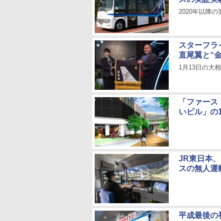
2020年以降
スターフラ
直尾翼と“
1月13日の大
「ファース
いビル」の1
JR東日本
スの無人運
平成最後の