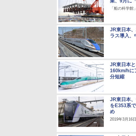
業、9月に
「船の科学館
JR東日本、
ラス導入、
JR東日本
160km/
分短縮
JR東日本
をE353
め
2019年3月1