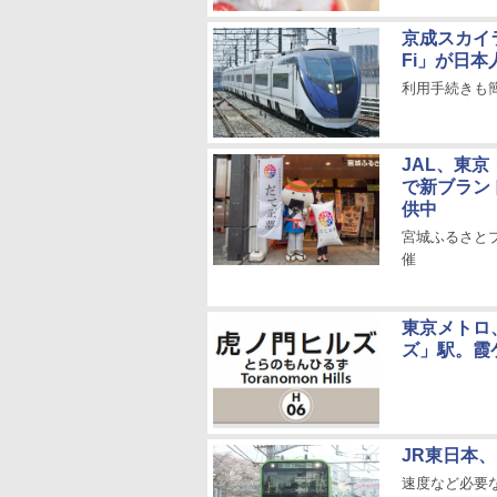
京成スカイライ
Fi」が日本
利用手続きも
JAL、東京
で新ブラン
供中
宮城ふるさと
催
東京メトロ
ズ」駅。霞
JR東日本
速度など必要