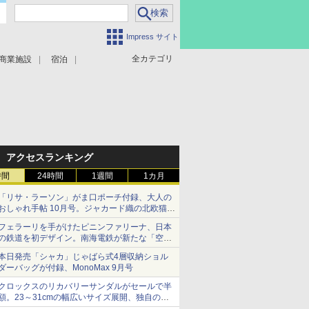
Impress サイト
全カテゴリ
商業施設
宿泊
アクセスランキング
時間
24時間
1週間
1カ月
「リサ・ラーソン」がま口ポーチ付録、大人の
おしゃれ手帖 10月号。ジャカード織の北欧猫デ
ザイン
フェラーリを手がけたピニンファリーナ、日本
の鉄道を初デザイン。南海電鉄が新たな「空港
特急」をなにわ筋線へ導入
本日発売「シャカ」じゃばら式4層収納ショル
ダーバッグが付録、MonoMax 9月号
クロックスのリカバリーサンダルがセールで半
額。23～31cmの幅広いサイズ展開、独自のク
ッション素材を採用