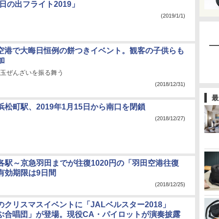
日の出フライト2019」
(2019/1/1)
田空港で大晦日恒例の餅つきイベント。観客の子供らも
加
白玉ぜんざいを振る舞う
(2018/12/31)
最
松町駅、2019年1月15日から南口を閉鎖
(2018/12/27)
各駅～京急羽田までが往復1020円の「羽田空港往復
有効期限は9日間
(2018/12/25)
のクリスマスイベントに「JALベルスター2018」
飛ぶ合唱団」が登場。現役CA・パイロットが演奏披露