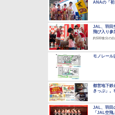
ANAの「初
JAL、羽
飛び入り参
約500食分の
モノレール浜
都営地下鉄
きっぷ」。
JAL、羽田
「JAL空