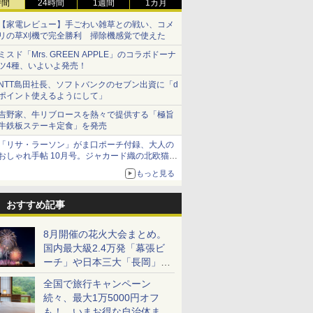
時間
24時間
1週間
1カ月
【家電レビュー】手ごわい雑草との戦い、コメ
リの草刈機で完全勝利 掃除機感覚で使えた
ミスド「Mrs. GREEN APPLE」のコラボドーナ
ツ4種、いよいよ発売！
NTT島田社長、ソフトバンクのセブン出資に「d
ポイント使えるようにして」
吉野家、牛リブロースを熱々で提供する「極旨
牛鉄板ステーキ定食」を発売
「リサ・ラーソン」がま口ポーチ付録、大人の
おしゃれ手帖 10月号。ジャカード織の北欧猫デ
ザイン
もっと見る
おすすめ記事
8月開催の花火大会まとめ。
国内最大級2.4万発「幕張ビ
ーチ」や日本三大「長岡」な
ど大型イベント目白押し！
全国で旅行キャンペーン
続々、最大1万5000円オフ
も！ いまお得な自治体まと