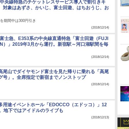
、中央線特急のチケットレスサービス導入で割引きキ
。対象はあずさ、かいじ、富士回遊、はちおうじ、お
きを期間中は300円引き
(2018/12/14)
富士急、E353系の中央線直通特急「富士回遊（FUJI
ION）」2019年3月から運行。新宿駅～河口湖駅間を毎
(2018/12/14)
高尾山でダイヤモンド富士を見た帰りに乗れる「高尾
グ号」。全席指定で新宿までノンストップ
(2018/12/14)
多用途イベントホール「EDOCCO（エドッコ）」12
館。地下ではアイドルのライブも
(2018/12/13)