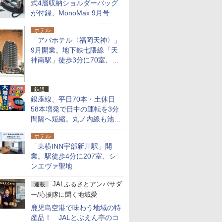
式4層収納ショルダーバッグ
が付録、MonoMax 9月号
ホテル
「アパホテル〈福岡天神〉」
9月開業。地下鉄七隈線「天
神南駅」徒歩3分に70室、エ
リア初の直営店
鉄道
銀座線、平日70本・土休日
58本増発で日中の運転を3分
間隔へ短縮。丸ノ内線も池袋
～中野坂上を4分間隔に
ホテル
「東横INN宇部新川駅」開
業。駅徒歩4分に207室、シ
ンエヴァ聖地
JALふるさとアンバサダ
連載
ー/応援隊に聞く地域愛
鹿児島空港で味わう地域の特
産品！ JALとぶえん亭のコ