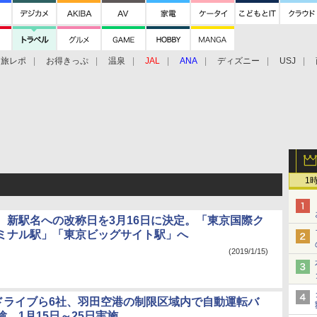
旅レポ
お得きっぷ
温泉
JAL
ANA
ディズニー
USJ
1
、新駅名への改称日を3月16日に決定。「東京国際ク
ミナル駅」「東京ビッグサイト駅」へ
(2019/1/15)
Bドライブら6社、羽田空港の制限区域内で自動運転バ
。1月15日～25日実施