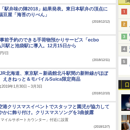
1
、「駅弁味の陣2018」結果発表。東日本駅弁の頂点に
福豆屋「海苔のりべん」
(2018/12/12)
、事前予約のできる手荷物預かりサービス「ecbo
を品川駅と池袋駅に導入。12月15日から
円/日
(2018/12/11)
とJR北海道、東京駅～新函館北斗駅間の新幹線がほぼ
、えきねっと＆モバイルSuica限定商品
019年1月30日～3月3日
(2018/12/10)
田空港クリスマスイベントでスタッフと園児が協力して
やかに飾り付け。クリスマスソングを3曲披露
Lスマイルサポートカウンター」付近に設置
(2018/12/7)