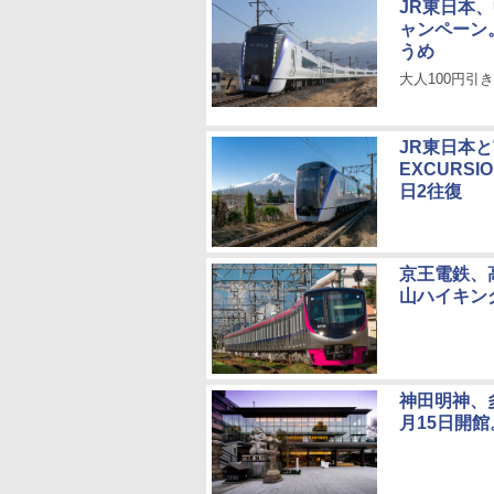
JR東日本
ャンペーン
うめ
大人100円引
JR東日本と
EXCURS
日2往復
京王電鉄、
山ハイキン
神田明神、
月15日開