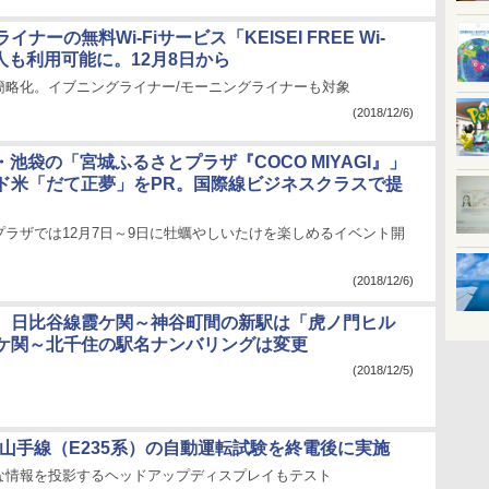
ナーの無料Wi-Fiサービス「KEISEI FREE Wi-
人も利用可能に。12月8日から
簡略化。イブニングライナー/モーニングライナーも対象
(2018/12/6)
・池袋の「宮城ふるさとプラザ『COCO MIYAGI』」
ド米「だて正夢」をPR。国際線ビジネスクラスで提
プラザでは12月7日～9日に牡蠣やしいたけを楽しめるイベント開
(2018/12/6)
、日比谷線霞ケ関～神谷町間の新駅は「虎ノ門ヒル
ケ関～北千住の駅名ナンバリングは変更
(2018/12/5)
、山手線（E235系）の自動運転試験を終電後に実施
な情報を投影するヘッドアップディスプレイもテスト