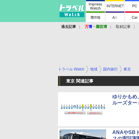
過去記事
万
博
・
園芸博
取材記事
トラベル Watch
地域
国内旅行
東京
東京 関連記事
ゆりかもめ
ルーズター
ANAやS
スの実証実験