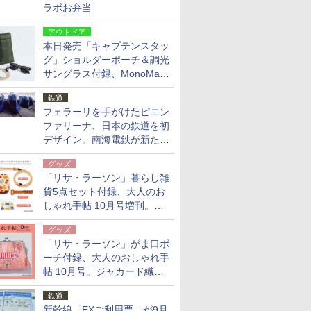
ラボお弁当
アウトドア
本日発売「キャプテンスタッ
グ」ショルダーポーチ＆調光
サングラス付録、MonoMax
9月号増刊
鉄道
フェラーリを手がけたピニン
ファリーナ、日本の鉄道を初
デザイン。南海電鉄が新たな
「空港特急」をなにわ筋線へ
グッズ
導入
「リサ・ラーソン」暮らし雑
貨5点セット付録、大人のお
しゃれ手帖 10月号増刊。
USBケーブルや缶ケースなど
グッズ
「リサ・ラーソン」がま口ポ
ーチ付録、大人のおしゃれ手
帖 10月号。ジャカード織の
北欧猫デザイン
鉄道
新幹線「EXご利用票」が9月