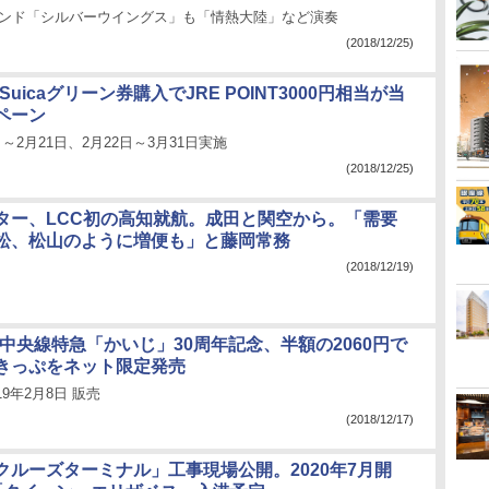
グバンド「シルバーウイングス」も「情熱大陸」など演奏
(2018/12/25)
Suicaグリーン券購入でJRE POINT3000円相当が当
ペーン
5日～2月21日、2月22日～3月31日実施
(2018/12/25)
ター、LCC初の高知就航。成田と関空から。「需要
松、松山のように増便も」と藤岡常務
(2018/12/19)
、中央線特急「かいじ」30周年記念、半額の2060円で
きっぷをネット限定発売
19年2月8日 販売
(2018/12/17)
クルーズターミナル」工事現場公開。2020年7月開