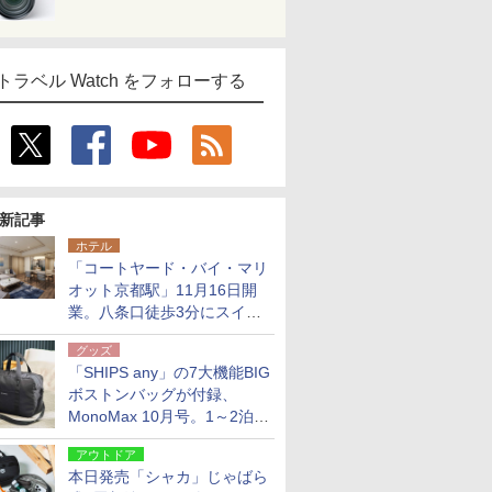
トラベル Watch をフォローする
新記事
ホテル
「コートヤード・バイ・マリ
オット京都駅」11月16日開
業。八条口徒歩3分にスイー
ト含む全270室、ダイニング
グッズ
も併設
「SHIPS any」の7大機能BIG
ボストンバッグが付録、
MonoMax 10月号。1～2泊の
荷物、キャリーオンも可能
アウトドア
本日発売「シャカ」じゃばら