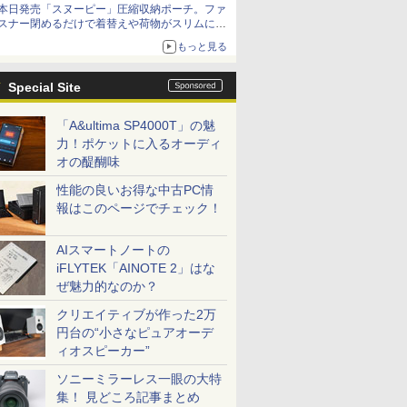
本日発売「スヌーピー」圧縮収納ポーチ。ファ
スナー閉めるだけで着替えや荷物がスリムにま
とまる
もっと見る
Special Site
「A&ultima SP4000T」の魅
力！ポケットに入るオーディ
オの醍醐味
性能の良いお得な中古PC情
報はこのページでチェック！
AIスマートノートの
iFLYTEK「AINOTE 2」はな
ぜ魅力的なのか？
クリエイティブが作った2万
円台の“小さなピュアオーデ
ィオスピーカー”
ソニーミラーレス一眼の大特
集！ 見どころ記事まとめ