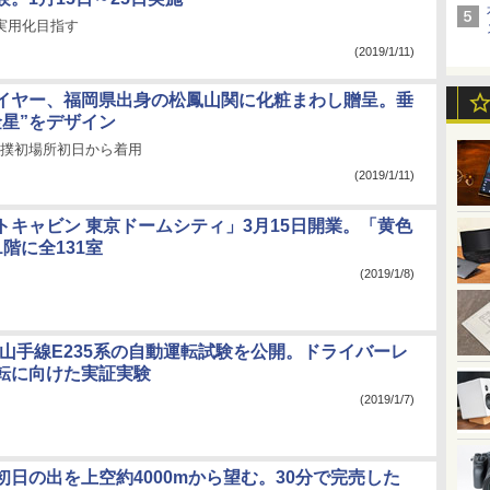
の実用化目指す
(2019/1/11)
イヤー、福岡県出身の松鳳山関に化粧まわし贈呈。垂
金星”をデザイン
相撲初場所初日から着用
(2019/1/11)
トキャビン 東京ドームシティ」3月15日開業。「黄色
階に全131室
(2019/1/8)
、山手線E235系の自動運転試験を公開。ドライバーレ
転に向けた実証実験
(2019/1/7)
初日の出を上空約4000mから望む。30分で完売した