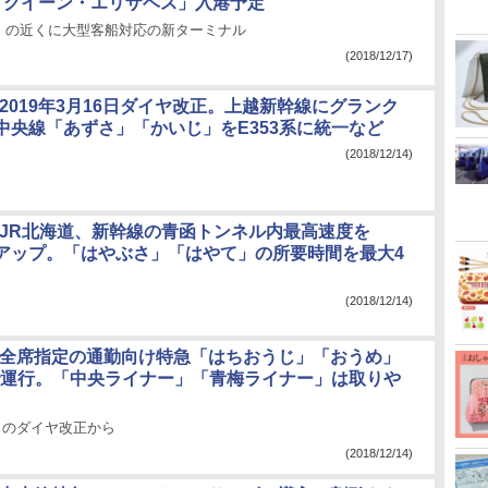
「クイーン・エリザベス」入港予定
」の近くに大型客船対応の新ターミナル
(2018/12/17)
2019年3月16日ダイヤ改正。上越新幹線にグランク
中央線「あずさ」「かいじ」をE353系に統一など
(2018/12/14)
とJR北海道、新幹線の青函トンネル内最高速度を
hにアップ。「はやぶさ」「はやて」の所要時間を最大4
(2018/12/14)
、全席指定の通勤向け特急「はちおうじ」「おうめ」
系で運行。「中央ライナー」「青梅ライナー」は取りや
6日のダイヤ改正から
(2018/12/14)