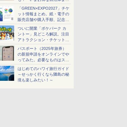
め
「GREEN×EXPO2027」チケ
ット情報まとめ。紙・電子の
販売店舗や購入手順、記念チ
ケットも解説
ついに開業「ポケパーク カ
ントー」見どころ解説。注目
アトラクション・チケット手
配・来場前に必要な準備は？
パスポート（2025年旅券）
の新規申請をオンラインでや
ってみた。必要なものはスマ
ホとマイナカードのみ
はじめてのハワイ旅行ガイド
～せっかく行くなら隣島の秘
境も楽しみたい！～