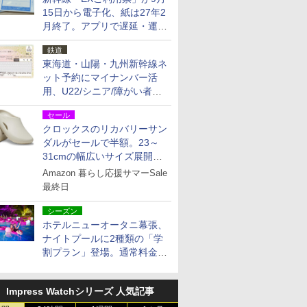
15日から電子化、紙は27年2
月終了。アプリで遅延・運休
も確認可能に
鉄道
東海道・山陽・九州新幹線ネ
ット予約にマイナンバー活
用、U22/シニア/障がい者割
を9月15日から発売
セール
クロックスのリカバリーサン
ダルがセールで半額。23～
31cmの幅広いサイズ展開、
独自のクッション素材を採用
Amazon 暮らし応援サマーSale
最終日
シーズン
ホテルニューオータニ幕張、
ナイトプールに2種類の「学
割プラン」登場。通常料金の
およそ半額でお得に夜活
Impress Watchシリーズ 人気記事