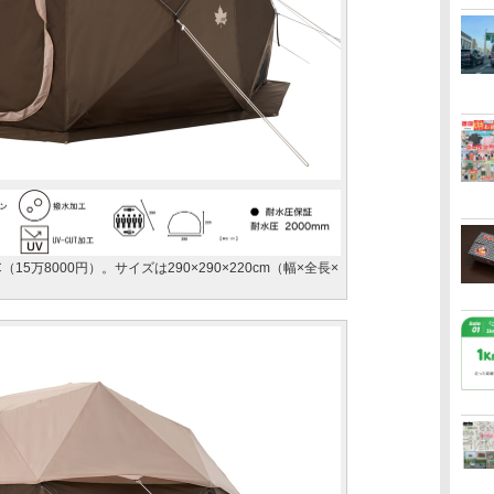
C（15万8000円）。サイズは290×290×220cm（幅×全長×