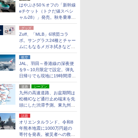
はやぶさ50％オフの「新幹線
eチケット（トクだ値スペシ
ャル28）」発売。秋冬乗車
分、えきねっと限定
グッズ
Zoff、「MLB」6球団コラ
ボ。サングラス24種とチャー
ムにもなるメガネ拭きなど雑
貨24種
航空
JAL、羽田～香港線の深夜便
を9～10月限定で設定。弾丸
日帰りでも現地に19時間滞在
できる
道路
シーズン
九州の高速道路、お盆期間は
松橋ICなど通行止め端末を先
頭にした渋滞予測。東九州道
への迂回は料金調整を実施
話題
オリエンタルランド、令和8
年熊本地震に1000万円超の
寄付を発表。被災者への救援