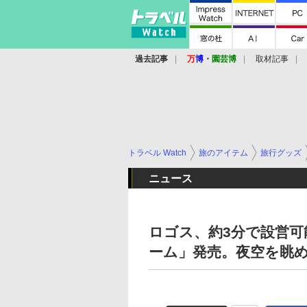
過去記事
万
博
・
園芸博
取材記事
トラベル Watch
旅のアイテム
旅行グッズ
ニュース
ロゴス、約3分で設営可能
ーム」発売。夜空を眺