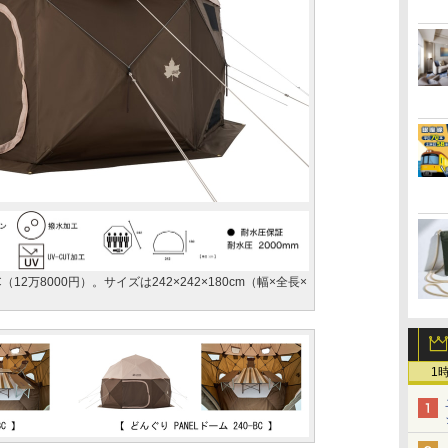
C（12万8000円）。サイズは242×242×180cm（幅×全長×
1