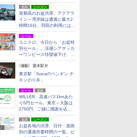
活動・復旧支援
道路
シーズン
首都高のお盆渋滞、アクアラ
イン～湾岸線は通過に最大2
時間15分。羽田の利用には
「空港西出口」の利用検討を
セール
ユニクロ、今日から「お盆特
別セール」。涼感シアサッカ
ーワンピース待望値下げ、撥
水ギアショーツは1990円に
週末駅弁
連載
東京駅「Suicaのペンギン チ
キンのり弁」
セール
道路
WILLER、高速バス1kmあた
り5円セール。東京～大阪は
2750円、ご縁に感謝を込め
た20周年記念キャンペーン
道路
シーズン
お盆各地の渋滞、日付・道路
別の通過所要時間の一覧。ピ