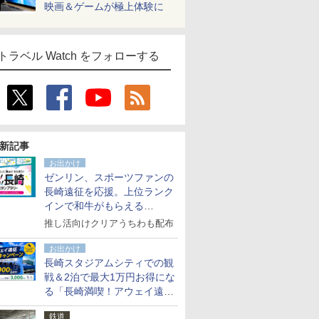
映画＆ゲームが極上体験に
トラベル Watch をフォローする
新記事
お出かけ
ゼンリン、スポーツファンの
長崎遠征を応援。上位ランク
インで和牛がもらえる
「GO！GO！長崎スタンプラ
推し活向けクリアうちわも配布
リー」
お出かけ
長崎スタジアムシティでの観
戦＆2泊で最大1万円お得にな
る「長崎満喫！アウェイ遠征
応援キャンペーン」
鉄道