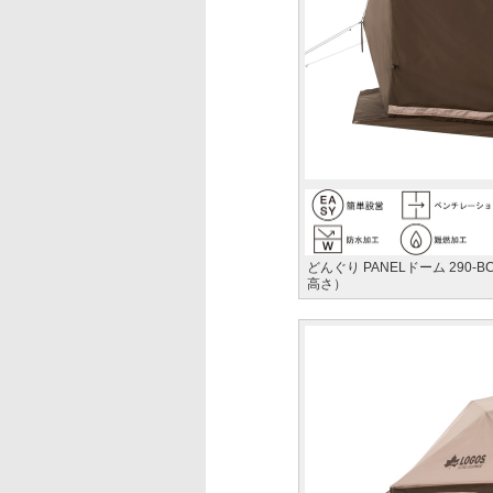
どんぐり PANELドーム 290-B
高さ）