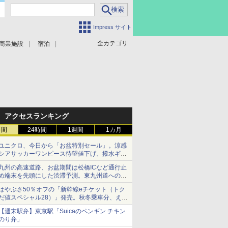
Impress サイト
全カテゴリ
商業施設
宿泊
アクセスランキング
時間
24時間
1週間
1カ月
ユニクロ、今日から「お盆特別セール」。涼感
シアサッカーワンピース待望値下げ、撥水ギア
ショーツは1990円に
九州の高速道路、お盆期間は松橋ICなど通行止
め端末を先頭にした渋滞予測。東九州道への迂
回は料金調整を実施
はやぶさ50％オフの「新幹線eチケット（トク
だ値スペシャル28）」発売。秋冬乗車分、えき
ねっと限定
【週末駅弁】東京駅「Suicaのペンギン チキン
のり弁」