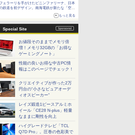
フェラーリを手がけたピニンファリーナ、日本
の鉄道を初デザイン。南海電鉄が新たな「空港
特急」をなにわ筋線へ導入
もっと見る
Special Site
お値段そのままでメモリ倍
増！メモリ32GBの「お得な
ゲーミングノート」
性能の良いお得な中古PC情
報はこのページでチェック！
クリエイティブが作った2万
円台の“小さなピュアオーデ
ィオスピーカー”
レイズ鍛造1ピースアルミホ
イール「CE28 N-plus」軽量
なままに剛性を向上
ハイグレードテレビ「TCL
Q7D Pro」。圧巻の色彩美で