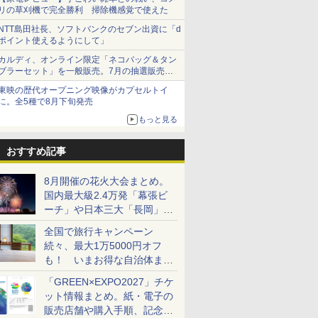
リの草刈機で完全勝利 掃除機感覚で使えた
NTT島田社長、ソフトバンクのセブン出資に「d
ポイント使えるようにして」
カルディ、オンライン限定「ネコバッグ＆タン
ブラーセット」を一般販売。7月の抽選販売の
当選無効分
東映の歴代オープニング映像がカプセルトイ
に。全5種で8月下旬発売
もっと見る
おすすめ記事
8月開催の花火大会まとめ。
国内最大級2.4万発「幕張ビ
ーチ」や日本三大「長岡」な
ど大型イベント目白押し！
全国で旅行キャンペーン
続々、最大1万5000円オフ
も！ いまお得な自治体まと
め
「GREEN×EXPO2027」チケ
ット情報まとめ。紙・電子の
販売店舗や購入手順、記念チ