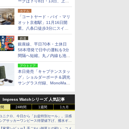
ークは下り8日・13日、上り
14日・15日
ホテル
「コートヤード・バイ・マリ
オット京都駅」11月16日開
業。八条口徒歩3分にスイー
ト含む全270室、ダイニング
鉄道
も併設
銀座線、平日70本・土休日
58本増発で日中の運転を3分
間隔へ短縮。丸ノ内線も池袋
～中野坂上を4分間隔に
アウトドア
本日発売「キャプテンスタッ
グ」ショルダーポーチ＆調光
サングラス付録、MonoMax
9月号増刊
Impress Watchシリーズ 人気記事
時間
24時間
1週間
1カ月
ユニクロ、今日から「お盆特別セール」。涼感
シアサッカーワンピース待望値下げ、撥水ギア
ショーツは1990円に
【家電レビュー】手ごわい雑草との戦い、コメ