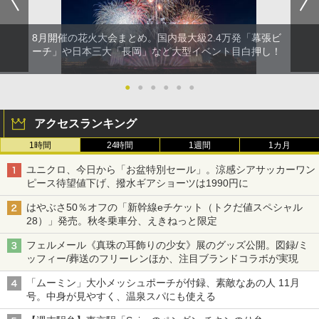
8月開催の花火大会まとめ。国内最大級2.4万発「幕張ビ
ーチ」や日本三大「長岡」など大型イベント目白押し！
●
●
●
●
●
●
アクセスランキング
1時間
24時間
1週間
1カ月
ユニクロ、今日から「お盆特別セール」。涼感シアサッカーワン
ピース待望値下げ、撥水ギアショーツは1990円に
はやぶさ50％オフの「新幹線eチケット（トクだ値スペシャル
28）」発売。秋冬乗車分、えきねっと限定
フェルメール《真珠の耳飾りの少女》展のグッズ公開。図録/ミ
ッフィー/葬送のフリーレンほか、注目ブランドコラボが実現
「ムーミン」大小メッシュポーチが付録、素敵なあの人 11月
号。中身が見やすく、温泉スパにも使える