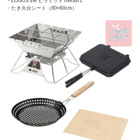
・LOGOS the ピラミッドTAKIBI L
・たき火台シート（80×60cm）