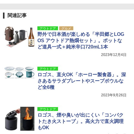
関連記事
アウトドア
グルメ
野外で日本酒が楽しめる「半田郷とLOG
OS アウトドア熱燗セット」。ポットな
ど道具一式＋純米辛口720mL1本
2023年12月4日
アウトドア
ロゴス、直火OK「ホーロー製食器」。深
さあるサラダプレートやスープボウルな
ど全6種
2023年9月26日
アウトドア
ロゴス、煙や臭いが出にくい「コンパク
トたき火ストーブ」。高火力で直火調理
もOK