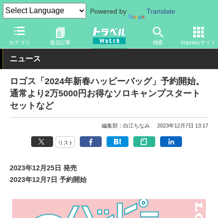
Powered by
Translate
トラベル Watch
旅のアイテム
旅行グッズ
アウトドア用品
カテゴリ
過去記事
検索
Impressサイト
ニュース
ロゴス「2024年新春ハッピーバッグ」予約開始。
通常より2万5000円お得なソロキャンプスタート
セットなど
編集部：白江ちなみ
2023年12月7日 13:17
リスト
2023年12月25日 発売
2023年12月7日 予約開始