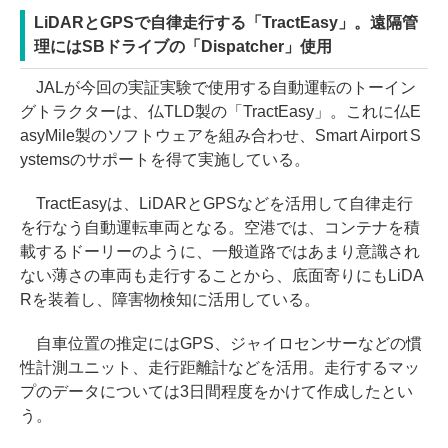
LiDARとGPSで自律走行する「TractEasy」。遠隔管
理にはSBドライブの「Dispatcher」使用
JALが今回の実証実験で使用する自動運転のトーイン
グトラクターは、仏TLD製の「TractEasy」。これに仏E
asyMile製のソフトウェアを組み合わせ、Smart Airport S
ystemsのサポートを得て実施している。
TractEasyは、LiDARとGPSなどを活用して自律走行
を行なう自動運転車両となる。空港では、コンテナを積
載するドーリーのように、一般道路ではあまり意識され
ない薄さの車両も走行することから、底面寄りにもLiDA
Rを装着し、障害物検知に活用している。
自車位置の推定にはGPS、ジャイロセンサーなどの慣
性計測ユニット、走行距離計などを活用。走行するマッ
プのデータについては3日間程度をかけて作成したとい
う。