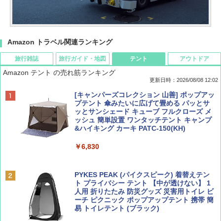
Amazon トラベル関連ランキング
旅行雑誌
旅行ガイド・地図
テント
アウトドア
Amazon テント の売れ筋ランキング
更新日時：2026/08/08 12:02
BE-PAL(ビ-パル) 2026年 9 月号【特別付録:
D40 地球の歩き方 チェンマイ タイ北部の魅
[キャンパーズコレクション 山善] ポップアッ
SOTO ミニマル"旅"財布 ランダム2種】
力的な町 2026～2027 地球の歩き方D アジア
プテント 傘みたいに広げて畳める パッとサ
ッとサンシェード キューブ フルクローズ メ
ッシュ 簡単設置 ワンタッチテント キャンプ
￥1,500
￥2,079
&ハイキング カーキ PATC-150(KH)
￥6,830
ディズニーファン ２０２６年 ９月号 [雑
地球の歩き方 スター・ウォーズ
誌] (ＤＩＳＮＥＹ ＦＡＮ)
PYKES PEAK (パイクスピーク) 着替えテン
￥2,695
ト プライバシー テント 【中が透けない】 1
￥713
人用 折りたたみ 防災グッズ 災害用トイレ ビ
ーチ ピクニック ポップアップテント 携帯 簡
易 トイレテント (ブラック)
山と溪谷 2026年8月号「南アルプス大全」
僕が見た未来【完全版】