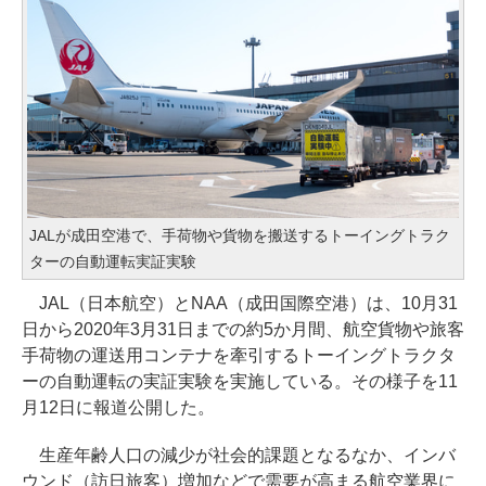
JALが成田空港で、手荷物や貨物を搬送するトーイングトラク
ターの自動運転実証実験
JAL（日本航空）とNAA（成田国際空港）は、10月31
日から2020年3月31日までの約5か月間、航空貨物や旅客
手荷物の運送用コンテナを牽引するトーイングトラクタ
ーの自動運転の実証実験を実施している。その様子を11
月12日に報道公開した。
生産年齢人口の減少が社会的課題となるなか、インバ
ウンド（訪日旅客）増加などで需要が高まる航空業界に