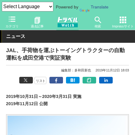
Powered by
Translate
トラベル Watch
企業・政府・官庁
国内エアライン
JAL
カテゴリ
過去記事
検索
Impressサイト
ニュース
JAL、手荷物を運ぶトーイングトラクターの自動
運転を成田空港で実証実験
編集部：多和田新也
2019年11月12日 18:03
リスト
2019年10月31日～2020年3月31日 実施
2019年11月12日 公開