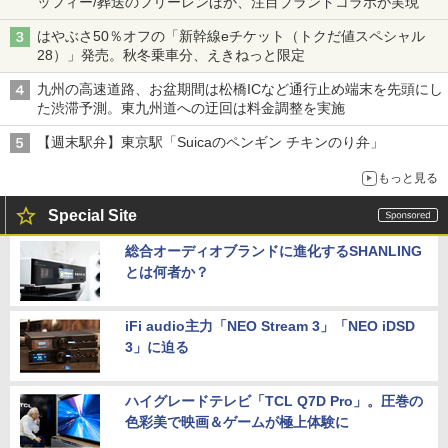
ッフィー/葬送のフリーレンほか、注目ブランドコラボが実現
はやぶさ50％オフの「新幹線eチケット（トクだ値スペシャル
28）」発売。秋冬乗車分、えきねっと限定
九州の高速道路、お盆期間は松橋ICなど通行止め端末を先頭にし
た渋滞予測。東九州道への迂回は料金調整を実施
【週末駅弁】東京駅「Suicaのペンギン チキンのり弁」
もっと見る
Special Site
総合オーディオブランドに進化するSHANLING
とは何者か？
iFi audio主力「NEO Stream 3」「NEO iDSD
3」に迫る
ハイグレードテレビ「TCL Q7D Pro」。圧巻の
色彩美で映画＆ゲームが極上体験に