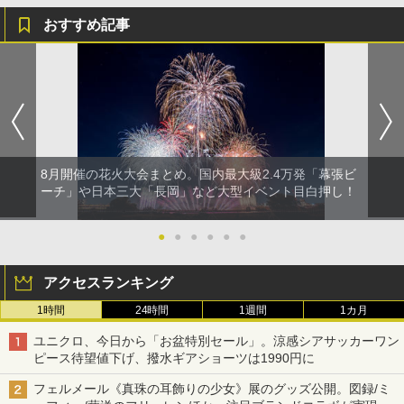
おすすめ記事
8月開催の花火大会まとめ。国内最大級2.4万発「幕張ビ
ーチ」や日本三大「長岡」など大型イベント目白押し！
●
●
●
●
●
●
アクセスランキング
1時間
24時間
1週間
1カ月
ユニクロ、今日から「お盆特別セール」。涼感シアサッカーワン
ピース待望値下げ、撥水ギアショーツは1990円に
フェルメール《真珠の耳飾りの少女》展のグッズ公開。図録/ミ