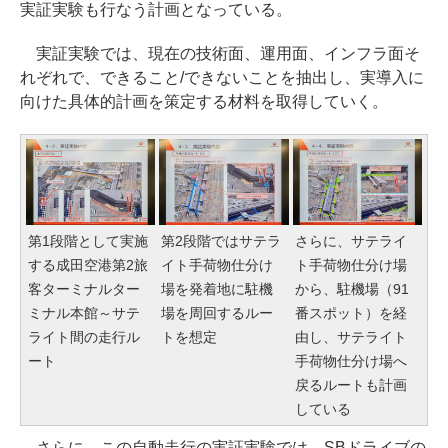
実証実験も行なう計画となっている。
実証実験では、現在の技術面、運用面、インフラ面そ
れぞれで、できること/できないことを抽出し、実導入に
向けた具体的計画を策定する材料を取得していく。
第1段階として実施
第2段階ではサテラ
さらに、サテライ
する成田空港第2旅
イト手荷物仕分け
ト手荷物仕分け場
客ターミナルター
場を発着地に駐機
から、駐機場（91
ミナル本館～サテ
場を周回するルー
番スポット）を経
ライト間の走行ル
トを想定
由し、サテライト
ート
手荷物仕分け場へ
戻るルートも計画
している
さらに、この自動走行の実証実験では、SBドライブの