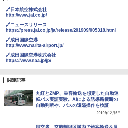
き
🔗日本航空株式会社
￥6,459
http://www.jal.co.jp/
🔗ニュースリリース
ポインターライト 強力 小型 緑色/赤色/青紫色
https://press.jal.co.jp/ja/release/201909/005318.html
USB充電式 高精度 超長距離照射 長時間使用
可能 安全ロック付き 高安全性 金属製耐久 コ
🔗成田国際空港
ンパクト多機能設計 持ち運び便利 アウトド
http://www.narita-airport.jp/
ア/オフィス/教育現場/展示会用 緑
🔗成田国際空港株式会社
￥1,180
https://www.naa.jp/jp/
熊撃退スプレー 熊よけスプレー 熊スプレー
関連記事
【日本企業販売】超強力クマ対策スプレー 30
0ml（連続噴射30秒）110ml（連続噴射15
秒）射程5～10m 安全ロック搭載 携帯収納袋
丸紅とZMP、乗客輸送を想定した自動運
付き ヒグマ・イノシシ対策 自治体・教育機
転バス実証実験。AIによる誘導路横断の
関の購入実績 登山・キャンプ・アウトドア・
防災用品 長期保存可能 緊急時用 日本国内発
自動判断や、バスの遠隔操作を検証
送
2019年12月5日
￥3,680
国交省、空港制限区域内で旅客輸送を見