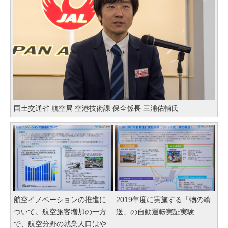
国土交通省 航空局 空港技術課 保全係長 三浦佑輔氏
航空イノベーションの推進に
2019年度に実施する「物の輸
ついて。航空旅客増加の一方
送」の自動運転実証実験
で、航空分野の就業人口はや