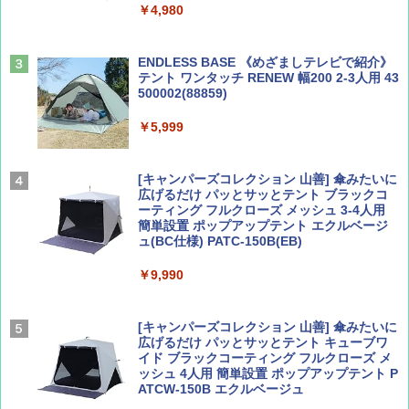
￥4,980
￥1,540
￥0
ENDLESS BASE 《めざましテレビで紹介》
テント ワンタッチ RENEW 幅200 2-3人用 43
500002(88859)
Coyote No.89 特集 星野道夫 夢見る旅
A09 地球の歩き方 イタリア 2026～2027 地
球の歩き方A ヨーロッパ
￥5,999
￥1,540
￥2,479
[キャンパーズコレクション 山善] 傘みたいに
広げるだけ パッとサッとテント ブラックコ
ーティング フルクローズ メッシュ 3-4人用
簡単設置 ポップアップテント エクルベージ
AIRLINE（エアライン）2026年9月号【特
A26 地球の歩き方 チェコ ポーランド スロヴ
ュ(BC仕様) PATC-150B(EB)
集】ボーイング110周年を祝して！
ァキア 2026～2027 地球の歩き方A ヨーロッ
パ
￥9,990
￥1,760
￥2,277
[キャンパーズコレクション 山善] 傘みたいに
広げるだけ パッとサッとテント キューブワ
イド ブラックコーティング フルクローズ メ
ッシュ 4人用 簡単設置 ポップアップテント P
ATCW-150B エクルベージュ