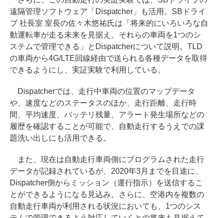
遠隔管理ソフトウェア「Dispatcher」も活用。SBドライ
ブ 社長室 室長の佐々木悠祐氏は「将来的にいろいろな自
動運転車が走る未来を見据え、それらの車両を1つのシ
ステムで管理できる」とDispatcherについて説明。TLD
の車両から4G/LTE回線経由で送られる各種データを取得
できるようにし、実証実験で利用している。
Dispatcherでは、走行中車両の位置のマップデータ
や、速度などのステータスのほか、走行距離、走行時
間、平均速度、バッテリ残量、アラート発生場所などの
履歴を確認することが可能で、自動走行するうえでの課
題洗い出しにも活用できる。
また、現在は自動走行車両側にプログラムされた走行
データが記録されているが、2020年3月までを目途に、
Dispatcher側からミッション（運行指示）を送信するこ
とができるようになる見込み。さらに、空港内を複数の
自動走行車両が利用される状況においても、1つのシス
テムで管理できるよう対応していくとの将来も見据えて