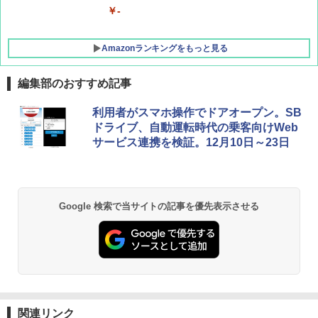
￥-
Amazonランキングをもっと見る
編集部のおすすめ記事
GRANDOOR ステンレス保冷剤 2個セット 2
利用者がスマホ操作でドアオープン。SB
026リニューアル 急速冷凍 空間倍増 衛生的
ドライブ、自動運転時代の乗客向けWeb
コンパクト 保冷力長持ち
サービス連携を検証。12月10日～23日
￥2,980
BUNDOK(バンドック)ソロ ドーム 1 EX BDK
Google 検索で当サイトの記事を優先表示させる
-08EX カーキ ソロキャンプ ポリエステル フ
レーム ドーム型 テント
￥14,800
DEWEL パラソル 大型 ビーチ アウトドアパ
ラソル ガーデン サイトシート付 折りたたみ
防水 UVカット 4段階高さ調整 軽量 収納袋付
関連リンク