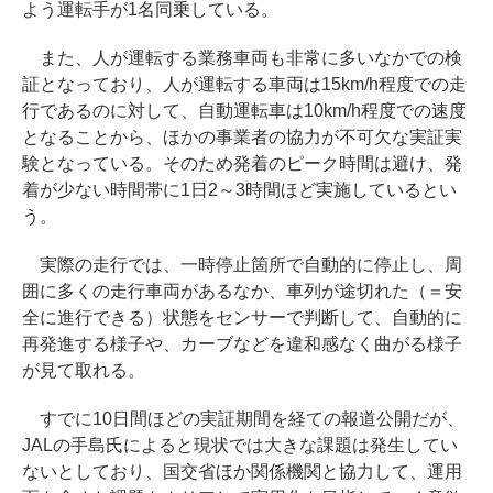
よう運転手が1名同乗している。
また、人が運転する業務車両も非常に多いなかでの検
証となっており、人が運転する車両は15km/h程度での走
行であるのに対して、自動運転車は10km/h程度での速度
となることから、ほかの事業者の協力が不可欠な実証実
験となっている。そのため発着のピーク時間は避け、発
着が少ない時間帯に1日2～3時間ほど実施しているとい
う。
実際の走行では、一時停止箇所で自動的に停止し、周
囲に多くの走行車両があるなか、車列が途切れた（＝安
全に進行できる）状態をセンサーで判断して、自動的に
再発進する様子や、カーブなどを違和感なく曲がる様子
が見て取れる。
すでに10日間ほどの実証期間を経ての報道公開だが、
JALの手島氏によると現状では大きな課題は発生してい
ないとしており、国交省ほか関係機関と協力して、運用