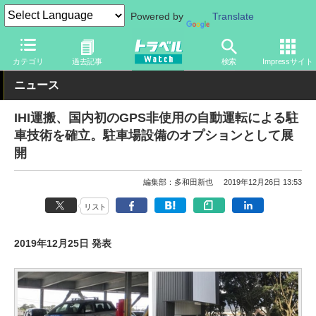
Powered by
Translate
トラベル Watch
旅の方法
クルマ旅
自動車
カテゴリ
過去記事
検索
Impressサイト
ニュース
IHI運搬、国内初のGPS非使用の自動運転による駐
車技術を確立。駐車場設備のオプションとして展
開
編集部：多和田新也
2019年12月26日 13:53
リスト
2019年12月25日 発表