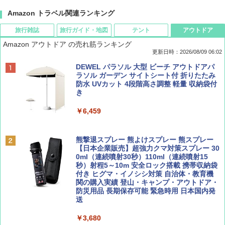
Amazon トラベル関連ランキング
旅行雑誌
旅行ガイド・地図
テント
アウトドア
Amazon アウトドア の売れ筋ランキング
更新日時：2026/08/09 06:02
BE-PAL(ビ-パル) 2026年 9 月号【特別付録:
地球の歩き方 スター・ウォーズ
[キャンパーズコレクション 山善] ポップアッ
DEWEL パラソル 大型 ビーチ アウトドアパ
SOTO ミニマル"旅"財布 ランダム2種】
プテント 傘みたいに広げて畳める パッとサ
ラソル ガーデン サイトシート付 折りたたみ
ッとサンシェード キューブ フルクローズ メ
防水 UVカット 4段階高さ調整 軽量 収納袋付
￥2,695
ッシュ 簡単設置 ワンタッチテント キャンプ
き
￥1,500
&ハイキング カーキ PATC-150(KH)
￥6,459
￥6,830
ディズニーファン ２０２６年 ９月号 [雑
A09 地球の歩き方 イタリア 2026～2027 地
誌] (ＤＩＳＮＥＹ ＦＡＮ)
球の歩き方A ヨーロッパ
熊撃退スプレー 熊よけスプレー 熊スプレー
PYKES PEAK (パイクスピーク) 着替えテン
【日本企業販売】超強力クマ対策スプレー 30
ト プライバシー テント 【中が透けない】 1
0ml（連続噴射30秒）110ml（連続噴射15
￥713
￥2,479
人用 折りたたみ 防災グッズ 災害用トイレ ビ
秒）射程5～10m 安全ロック搭載 携帯収納袋
ーチ ピクニック ポップアップテント 携帯 簡
付き ヒグマ・イノシシ対策 自治体・教育機
易 トイレテント (グレー)
関の購入実績 登山・キャンプ・アウトドア・
防災用品 長期保存可能 緊急時用 日本国内発
山と溪谷 2026年8月号「南アルプス大全」
D40 地球の歩き方 チェンマイ タイ北部の魅
送
￥4,980
力的な町 2026～2027 地球の歩き方D アジア
￥1,540
￥3,680
￥2,079