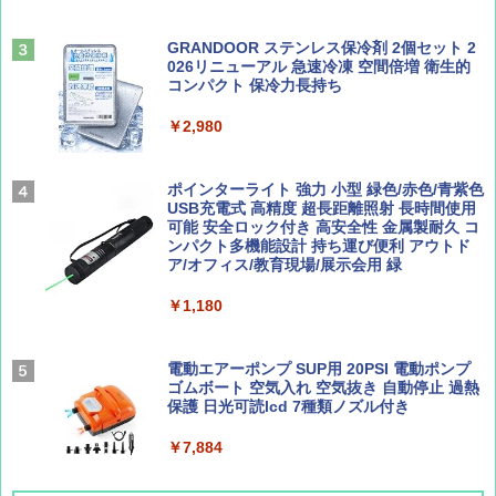
ENDLESS BASE 《めざましテレビで紹介》
テント ワンタッチ RENEW 幅200 2-3人用 43
500002(88859)
GRANDOOR ステンレス保冷剤 2個セット 2
026リニューアル 急速冷凍 空間倍増 衛生的
Coyote No.89 特集 星野道夫 夢見る旅
A26 地球の歩き方 チェコ ポーランド スロヴ
コンパクト 保冷力長持ち
ァキア 2026～2027 地球の歩き方A ヨーロッ
￥5,999
パ
￥1,540
￥2,980
￥2,277
[キャンパーズコレクション 山善] 傘みたいに
広げるだけ パッとサッとテント ブラックコ
ーティング フルクローズ メッシュ 3-4人用
ポインターライト 強力 小型 緑色/赤色/青紫色
簡単設置 ポップアップテント エクルベージ
USB充電式 高精度 超長距離照射 長時間使用
AIRLINE（エアライン）2026年9月号【特
新しい日本地理 地図・統計・移動から読み
ュ(BC仕様) PATC-150B(EB)
可能 安全ロック付き 高安全性 金属製耐久 コ
集】ボーイング110周年を祝して！
解く (講談社現代新書)
ンパクト多機能設計 持ち運び便利 アウトド
ア/オフィス/教育現場/展示会用 緑
￥9,990
￥1,760
￥1,540
￥1,180
[キャンパーズコレクション 山善] 傘みたいに
広げるだけ パッとサッとテント キューブワ
イド ブラックコーティング フルクローズ メ
電動エアーポンプ SUP用 20PSI 電動ポンプ
ッシュ 4人用 簡単設置 ポップアップテント P
ゴムボート 空気入れ 空気抜き 自動停止 過熱
ATCW-150B エクルベージュ
保護 日光可読lcd 7種類ノズル付き
￥-
￥7,884