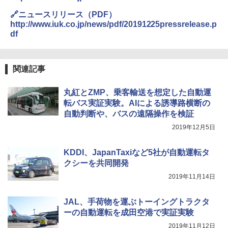
🔗ニュースリリース（PDF）
http://www.iuk.co.jp/news/pdf/20191225pressrelease.p
df
関連記事
丸紅とZMP、乗客輸送を想定した自動運
転バス実証実験。AIによる誘導路横断の
自動判断や、バスの遠隔操作を検証
2019年12月5日
KDDI、JapanTaxiなど5社が自動運転タ
クシーを共同開発
2019年11月14日
JAL、手荷物を運ぶトーイングトラクタ
ーの自動運転を成田空港で実証実験
2019年11月12日