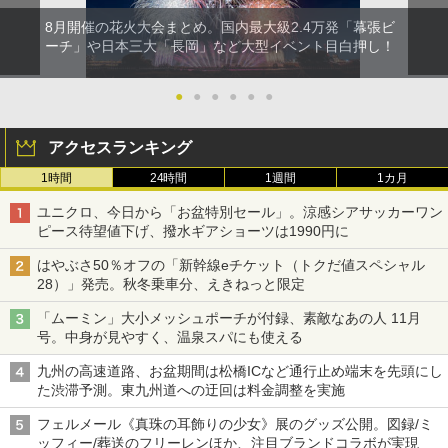
8月開催の花火大会まとめ。国内最大級2.4万発「幕張ビ
ーチ」や日本三大「長岡」など大型イベント目白押し！
●
●
●
●
●
●
アクセスランキング
1時間
24時間
1週間
1カ月
ユニクロ、今日から「お盆特別セール」。涼感シアサッカーワン
ピース待望値下げ、撥水ギアショーツは1990円に
はやぶさ50％オフの「新幹線eチケット（トクだ値スペシャル
28）」発売。秋冬乗車分、えきねっと限定
「ムーミン」大小メッシュポーチが付録、素敵なあの人 11月
号。中身が見やすく、温泉スパにも使える
九州の高速道路、お盆期間は松橋ICなど通行止め端末を先頭にし
た渋滞予測。東九州道への迂回は料金調整を実施
フェルメール《真珠の耳飾りの少女》展のグッズ公開。図録/ミ
ッフィー/葬送のフリーレンほか、注目ブランドコラボが実現