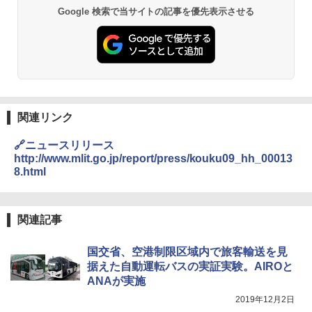
D40 地球の歩き方 チェンマイ タイ北部の魅
Google 検索で当サイトの記事を優先表示させる
力的な町 2026～2027 地球の歩き方D アジア
GRANDOOR ステンレス保冷剤 2個セット 2
PYKES PEAK (パイクスピーク) 着替えテン
026リニューアル 急速冷凍 空間倍増 衛生的
ト プライバシー テント 【中が透けない】 1
コンパクト 保冷力長持ち
￥2,079
人用 折りたたみ 防災グッズ 災害用トイレ ビ
ーチ ピクニック ポップアップテント 携帯 簡
￥2,980
易 トイレテント (グレー)
A09 地球の歩き方 イタリア 2026～2027 地
￥4,980
球の歩き方A ヨーロッパ
熊撃退スプレー 熊よけスプレー 熊スプレー
【日本企業販売】超強力クマ対策スプレー 30
関連リンク
￥2,479
0ml（連続噴射30秒）110ml（連続噴射15
ENDLESS BASE 《めざましテレビで紹介》
秒）射程5～10m 安全ロック搭載 携帯収納袋
🔗ニュースリリース
テント ワンタッチ RENEW 幅200 2-3人用 43
付き ヒグマ・イノシシ対策 自治体・教育機
http://www.mlit.go.jp/report/press/kouku09_hh_00013
500002(88859)
関の購入実績 登山・キャンプ・アウトドア・
8.html
防災用品 長期保存可能 緊急時用 日本国内発
地球の歩き方 スター・ウォーズ
送
￥5,999
￥2,695
￥3,680
関連記事
[キャンパーズコレクション 山善] 傘みたいに
広げるだけ パッとサッとテント ブラックコ
国交省、空港制限区域内で旅客輸送を見
ーティング フルクローズ メッシュ 3-4人用
BUNDOK(バンドック)ソロ ドーム 1 EX BDK
簡単設置 ポップアップテント エクルベージ
-08EX カーキ ソロキャンプ ポリエステル フ
A26 地球の歩き方 チェコ ポーランド スロヴ
据えた自動運転バスの実証実験。AIROと
ュ(BC仕様) PATC-150B(EB)
レーム ドーム型 テント
ァキア 2026～2027 地球の歩き方A ヨーロッ
ANAが実施
パ
2019年12月2日
￥9,990
￥14,800