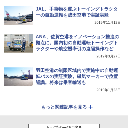
￥2,277
JAL、手荷物を運ぶトーイングトラクタ
[キャンパーズコレクション 山善] 傘みたいに
着替えテント トイレテント 透けない【換気
ーの自動運転を成田空港で実証実験
広げるだけ パッとサッとテント キューブワ
通気窓付き】収納袋付き UVカット 防水 防災
イド ブラックコーティング フルクローズ メ
コンパクト iimono117 (ブルー)
2019年11月12日
ッシュ 4人用 簡単設置 ポップアップテント P
ATCW-150B エクルベージュ
￥3,080
ANA、佐賀空港をイノベーション推進の
￥-
拠点に。国内初の自動運転トーイングト
ラクターや航空機牽引の遠隔操作など実
地検証へ
2019年3月27日
羽田空港の制限区域内で実施中の自動運
転バスの実証実験。磁気マーカーで位置
認識。将来は乗客輸送も
2019年1月23日
もっと関連記事を見る
トップページに戻る