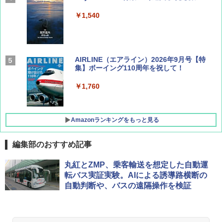
￥1,540
AIRLINE（エアライン）2026年9月号【特
集】ボーイング110周年を祝して！
￥1,760
Amazonランキングをもっと見る
編集部のおすすめ記事
僕が見た未来【完全版】
[キャンパーズコレクション 山善] ポップアッ
DEWEL パラソル 大型 ビーチ アウトドアパ
丸紅とZMP、乗客輸送を想定した自動運
プテント 傘みたいに広げて畳める パッとサ
ラソル ガーデン サイトシート付 折りたたみ
転バス実証実験。AIによる誘導路横断の
ッとサンシェード キューブ フルクローズ メ
防水 UVカット 4段階高さ調整 軽量 収納袋付
￥0
自動判断や、バスの遠隔操作を検証
ッシュ 簡単設置 ワンタッチテント キャンプ
き
&ハイキング カーキ PATC-150(KH)
￥6,459
￥6,831