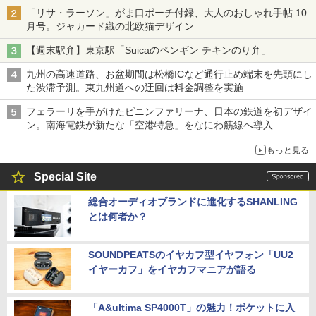
「リサ・ラーソン」がま口ポーチ付録、大人のおしゃれ手帖 10
月号。ジャカード織の北欧猫デザイン
【週末駅弁】東京駅「Suicaのペンギン チキンのり弁」
九州の高速道路、お盆期間は松橋ICなど通行止め端末を先頭にし
た渋滞予測。東九州道への迂回は料金調整を実施
フェラーリを手がけたピニンファリーナ、日本の鉄道を初デザイ
ン。南海電鉄が新たな「空港特急」をなにわ筋線へ導入
もっと見る
Special Site
総合オーディオブランドに進化するSHANLING
とは何者か？
SOUNDPEATSのイヤカフ型イヤフォン「UU2
イヤーカフ」をイヤカフマニアが語る
「A&ultima SP4000T」の魅力！ポケットに入