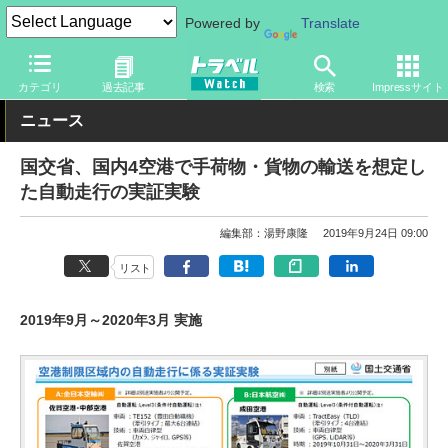
Powered by
Translate
トラベル Watch
旅の方法
空旅
空港
カテゴリ
過去記事
検索
Impressサイト
ニュース
国交省、国内4空港で手荷物・貨物の輸送を想定し
た自動走行の実証実験
編集部：湯野康隆
2019年9月24日 09:00
リスト
2019年9月～2020年3月 実施