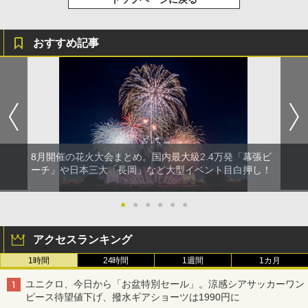
おすすめ記事
8月開催の花火大会まとめ。国内最大級2.4万発「幕張ビ
ーチ」や日本三大「長岡」など大型イベント目白押し！
●
●
●
●
●
●
アクセスランキング
1時間
24時間
1週間
1カ月
ユニクロ、今日から「お盆特別セール」。涼感シアサッカーワン
ピース待望値下げ、撥水ギアショーツは1990円に