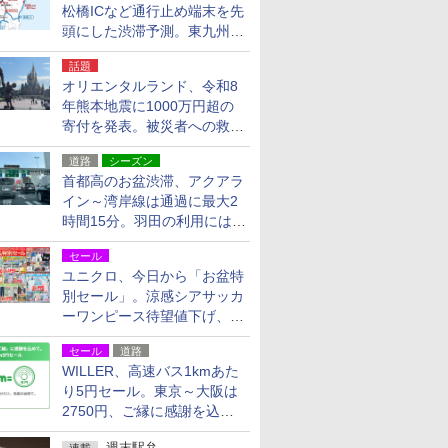
松橋ICなど通行止め端末を先
頭にした渋滞予測。東九州道
への迂回は料金調整を実施
話題
オリエンタルランド、令和8
年熊本地震に1000万円超の
寄付を発表。被災者への救援
活動・復旧支援
道路
シーズン
首都高のお盆渋滞、アクアラ
イン～湾岸線は通過に最大2
時間15分。羽田の利用には
「空港西出口」の利用検討を
セール
ユニクロ、今日から「お盆特
別セール」。涼感シアサッカ
ーワンピース待望値下げ、撥
水ギアショーツは1990円に
セール
道路
WILLER、高速バス1kmあた
り5円セール。東京～大阪は
2750円、ご縁に感謝を込め
た20周年記念キャンペーン
週末駅弁