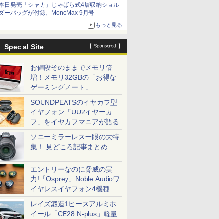
本日発売「シャカ」じゃばら式4層収納ショル
ダーバッグが付録、MonoMax 9月号
もっと見る
Special Site
お値段そのままでメモリ倍
増！メモリ32GBの「お得な
ゲーミングノート」
SOUNDPEATSのイヤカフ型
イヤフォン「UU2イヤーカ
フ」をイヤカフマニアが語る
ソニーミラーレス一眼の大特
集！ 見どころ記事まとめ
エントリーなのに脅威の実
力!「Osprey」Noble Audioワ
イヤレスイヤフォン4機種を
一気に聴く
レイズ鍛造1ピースアルミホ
イール「CE28 N-plus」軽量