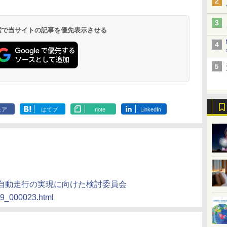
温泉 清風荘（北陸
ル イーストタワー
ｂｙ ＨＵＬＩＣ
ル おかだ
京ベイサイド
東京ベイ
ィラフォンテーヌグラ
ファーストリゾート
8,250円～
最大級の庭園露天風
（旧：東京ベイ舞浜
ンド東京有明
9,958円～
11,200円～
5,450円～
5,200円～
4,290円～
呂の宿 清風荘）
ホテル）
19,541円～
5,758円～
6,070円～
 検索で当サイトの記事を優先表示させる
ェア
はてブ
note
LinkedIn
る自動走行の実現に向けた検討委員会
tk9_000023.html