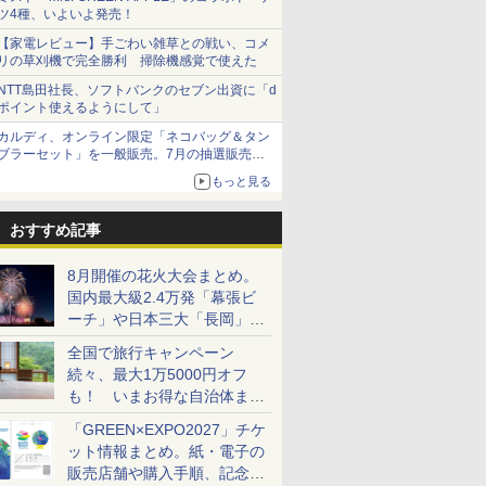
ツ4種、いよいよ発売！
【家電レビュー】手ごわい雑草との戦い、コメ
リの草刈機で完全勝利 掃除機感覚で使えた
NTT島田社長、ソフトバンクのセブン出資に「d
ポイント使えるようにして」
カルディ、オンライン限定「ネコバッグ＆タン
ブラーセット」を一般販売。7月の抽選販売の
当選無効分
もっと見る
おすすめ記事
8月開催の花火大会まとめ。
国内最大級2.4万発「幕張ビ
ーチ」や日本三大「長岡」な
ど大型イベント目白押し！
全国で旅行キャンペーン
続々、最大1万5000円オフ
も！ いまお得な自治体まと
め
「GREEN×EXPO2027」チケ
ット情報まとめ。紙・電子の
販売店舗や購入手順、記念チ