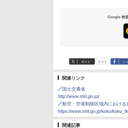
井
京ベイ 舞浜
オールインクルーシ
デ・トーキョーベ
7,037円～
7,980円～
ブ 島原温泉ホテル
イ・ホテル
14,300円～
6,800円～
南風楼
10,450円～
7,950円～
Google
ポスト
リスト
シ
関連リンク
🔗国土交通省
http://www.mlit.go.jp/
🔗航空：空港制限区域内におけ
https://www.mlit.go.jp/koku/koku_
関連記事