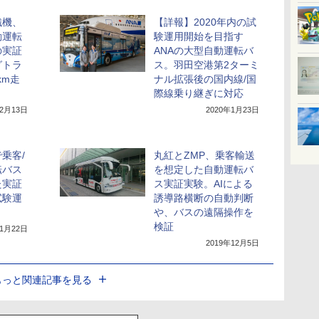
織機、
【詳報】2020年内の試
動運転
験運用開始を目指す
の実証
ANAの大型自動運転バ
グトラ
ス。羽田空港第2ターミ
km走
ナル拡張後の国内線/国
際線乗り継ぎに対応
年2月13日
2020年1月23日
乗客/
丸紅とZMP、乗客輸送
転バス
を想定した自動運転バ
た実証
ス実証実験。AIによる
試験運
誘導路横断の自動判断
や、バスの遠隔操作を
検証
年1月22日
2019年12月5日
もっと関連記事を見る