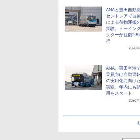
ANAと豊田自動
セントレアで自
による荷物運搬
実験。トーイン
クターが往復2.5
行
2020
ANA、羽田空港で
乗員向け自動運
の実用化に向け
実験。年内にも
用をスタート
2020