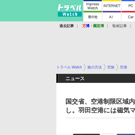
過去記事
万
博
・
園芸博
取材記事
トラベル Watch
旅の方法
空旅
空港
ニュース
国交省、空港制限区域内
し。羽田空港には磁気