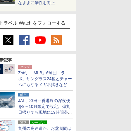
なままに剛性を向上
トラベル Watch をフォローする
新記事
グッズ
Zoff、「MLB」6球団コラ
ボ。サングラス24種とチャー
ムにもなるメガネ拭きなど雑
貨24種
航空
JAL、羽田～香港線の深夜便
を9～10月限定で設定。弾丸
日帰りでも現地に19時間滞在
できる
道路
シーズン
九州の高速道路、お盆期間は