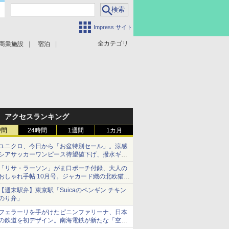
Impress サイト
全カテゴリ
商業施設
宿泊
アクセスランキング
時間
24時間
1週間
1カ月
ユニクロ、今日から「お盆特別セール」。涼感
シアサッカーワンピース待望値下げ、撥水ギア
ショーツは1990円に
「リサ・ラーソン」がま口ポーチ付録、大人の
おしゃれ手帖 10月号。ジャカード織の北欧猫デ
ザイン
【週末駅弁】東京駅「Suicaのペンギン チキン
のり弁」
フェラーリを手がけたピニンファリーナ、日本
の鉄道を初デザイン。南海電鉄が新たな「空港
特急」をなにわ筋線へ導入