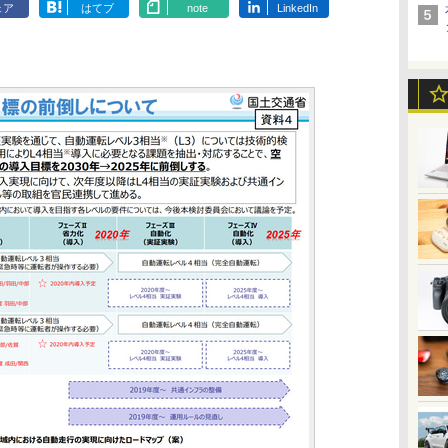
ェア
はてブ
note
LinkedIn