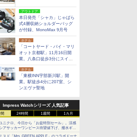
アウトドア
本日発売「シャカ」じゃばら
式4層収納ショルダーバッグ
が付録、MonoMax 9月号
ホテル
「コートヤード・バイ・マリ
オット京都駅」11月16日開
業。八条口徒歩3分にスイー
ト含む全270室、ダイニング
ホテル
も併設
「東横INN宇部新川駅」開
業。駅徒歩4分に207室、シ
ンエヴァ聖地
Impress Watchシリーズ 人気記事
時間
24時間
1週間
1カ月
ユニクロ、今日から「お盆特別セール」。涼感
シアサッカーワンピース待望値下げ、撥水ギア
ショーツは1990円に
ミスド「Mrs. GREEN APPLE」のコラボドーナ