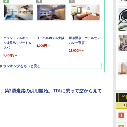
グランドメルキュー
リーベルホテル大阪
那須温泉 ホテルサン
ル淡路島リゾート＆
バレー那須
4,000円～
スパ
11,000円～
5,400円～
ランキングをもっと見る
、第2滑走路の供用開始。JTAに乗って空から見て
1
北陸 福井 あわら
品川プリンスホテ
舞浜ビューホテル
箱根湯本温泉 ホテ
ホテルトラスティ東
オリエンタルホテル
下呂温泉 水明館
住友不動産ホテル ヴ
東京ベイ舞浜ホテル