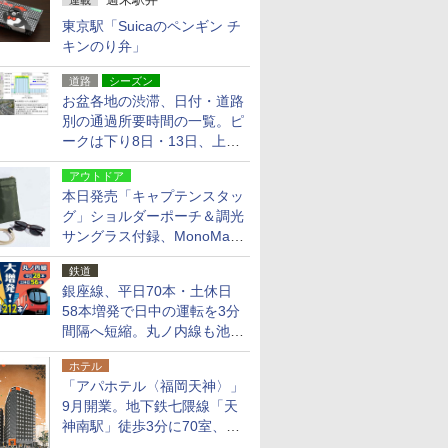
連載
東京駅「Suicaのペンギン チ
キンのり弁」
道路
シーズン
お盆各地の渋滞、日付・道路
別の通過所要時間の一覧。ピ
ークは下り8日・13日、上り
14日・15日
アウトドア
本日発売「キャプテンスタッ
グ」ショルダーポーチ＆調光
サングラス付録、MonoMax
9月号増刊
鉄道
銀座線、平日70本・土休日
58本増発で日中の運転を3分
間隔へ短縮。丸ノ内線も池袋
～中野坂上を4分間隔に
ホテル
「アパホテル〈福岡天神〉」
9月開業。地下鉄七隈線「天
神南駅」徒歩3分に70室、エ
リア初の直営店