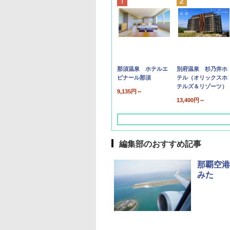
那須温泉 ホテルエ
別府温泉 杉乃井ホ
ピナール那須
テル（オリックスホ
テルズ＆リゾーツ）
9,135円～
13,400円～
編集部のおすすめ記事
那覇空港
みた
草津温泉 ホテル櫻
品川プリンスホテル
グランドニッコー東
海のサウナ＆スパ
東京ドームホテル
シェラトン・グラン