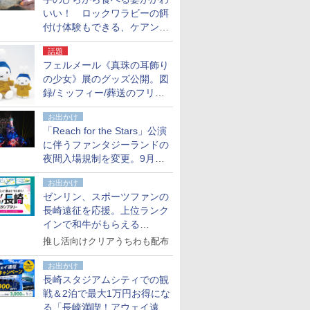
いい！ ロックワラビーの餌
付け体験もできる、ケアンズ
でアサートン高原の日本語ガ
話題
イド付きツアーに参加してみ
フェルメール《真珠の耳飾り
た
の少女》展のグッズ公開。図
録/ミッフィー/葬送のフリー
レンほか、注目ブランドコラ
お出かけ
ボが実現
「Reach for the Stars」公演
に伴うファンタジーランドの
夜間入場規制を変更。9月か
ら18時50分～20時ごろに
お出かけ
ゼンリン、スポーツファンの
長崎遠征を応援。上位ランク
インで和牛がもらえる
「GO！GO！長崎スタンプラ
推し活向けクリアうちわも配布
リー」
お出かけ
長崎スタジアムシティでの観
戦＆2泊で最大1万円お得にな
る「長崎満喫！アウェイ遠征