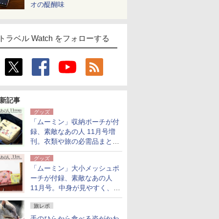
オの醍醐味
トラベル Watch をフォローする
新記事
グッズ
「ムーミン」収納ポーチが付
録、素敵なあの人 11月号増
刊。衣類や旅の必需品まとま
る大小2個セット
グッズ
「ムーミン」大小メッシュポ
ーチが付録、素敵なあの人
11月号。中身が見やすく、温
泉スパにも使える
旅レポ
手のひらから食べる姿がかわ