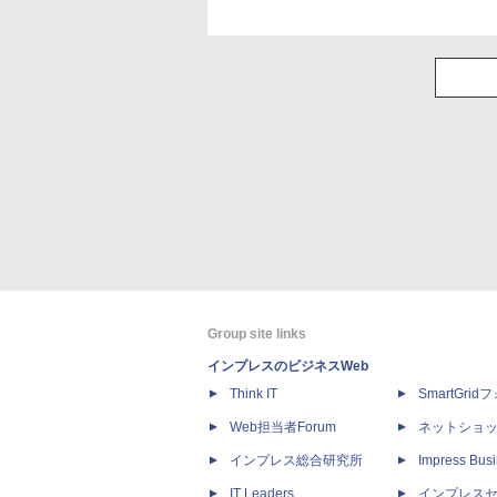
Group site links
インプレスのビジネスWeb
Think IT
SmartGri
Web担当者Forum
ネットショ
インプレス総合研究所
Impress Busi
IT Leaders
インプレス