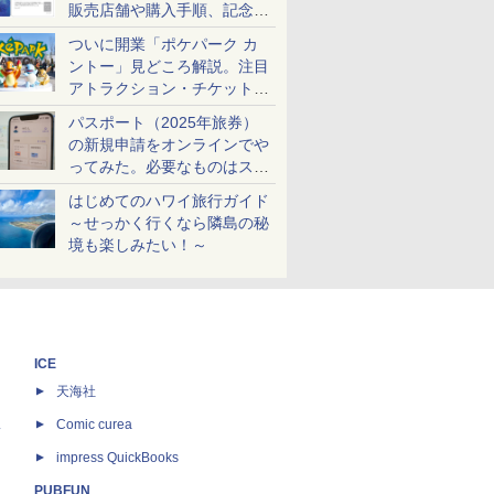
販売店舗や購入手順、記念チ
ケットも解説
ついに開業「ポケパーク カ
ントー」見どころ解説。注目
アトラクション・チケット手
配・来場前に必要な準備は？
パスポート（2025年旅券）
の新規申請をオンラインでや
ってみた。必要なものはスマ
ホとマイナカードのみ
はじめてのハワイ旅行ガイド
～せっかく行くなら隣島の秘
境も楽しみたい！～
ICE
天海社
ス
Comic curea
impress QuickBooks
PUBFUN