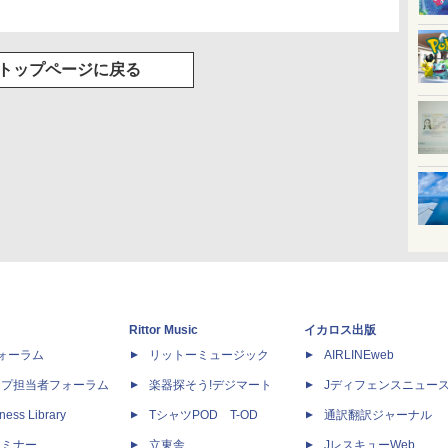
トップページに戻る
Rittor Music
イカロス出版
dフォーラム
リットーミュージック
AIRLINEweb
ップ担当者フォーラム
楽器探そう!デジマート
Jディフェンスニュー
ness Library
TシャツPOD T-OD
通訳翻訳ジャーナル
セミナー
立東舎
JレスキューWeb