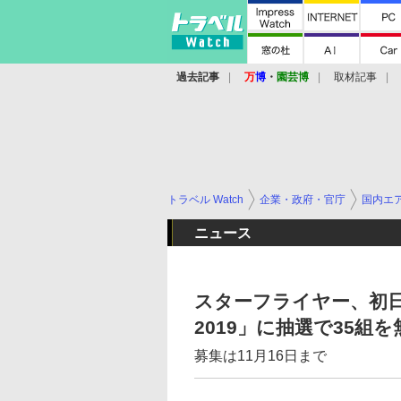
過去記事
万
博
・
園芸博
取材記事
トラベル Watch
企業・政府・官庁
国内エ
ニュース
スターフライヤー、初日の出遊
2019」に抽選で35組
募集は11月16日まで