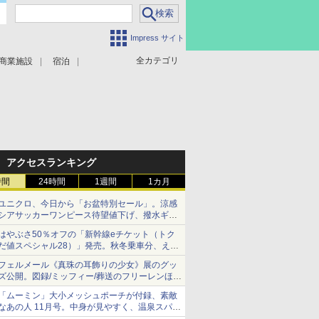
Impress サイト
全カテゴリ
商業施設
宿泊
アクセスランキング
時間
24時間
1週間
1カ月
ユニクロ、今日から「お盆特別セール」。涼感
シアサッカーワンピース待望値下げ、撥水ギア
ショーツは1990円に
はやぶさ50％オフの「新幹線eチケット（トク
だ値スペシャル28）」発売。秋冬乗車分、えき
ねっと限定
フェルメール《真珠の耳飾りの少女》展のグッ
ズ公開。図録/ミッフィー/葬送のフリーレンほ
か、注目ブランドコラボが実現
「ムーミン」大小メッシュポーチが付録、素敵
なあの人 11月号。中身が見やすく、温泉スパに
も使える