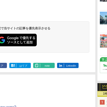
北陸 福井 あわら
品川プリンスホテ
舞浜ビューホテル
箱根湯本温泉 ホテ
ホテルトラスティ東
オリエンタルホテル
下呂温泉 水明館
住友不動産ホテル ヴ
東京ベイ舞浜ホテル
温泉 清風荘（北陸
ル イーストタワー
ｂｙ ＨＵＬＩＣ
ル おかだ
京ベイサイド
東京ベイ
ィラフォンテーヌグラ
ファーストリゾート
8,250円～
最大級の庭園露天風
（旧：東京ベイ舞浜
ンド東京有明
9,958円～
11,200円～
5,450円～
5,200円～
4,290円～
呂の宿 清風荘）
ホテル）
19,541円～
5,758円～
6,070円～
 検索で当サイトの記事を優先表示させる
ェア
はてブ
note
LinkedIn
1