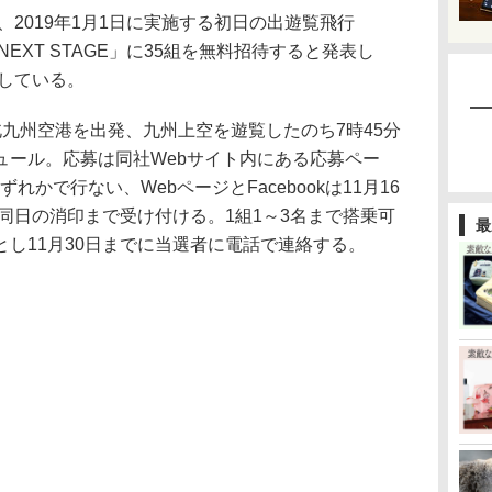
、2019年1月1日に実施する初日の出遊覧飛行
y to the NEXT STAGE」に35組を無料招待すると発表し
集している。
九州空港を出発、九州上空を遊覧したのち7時45分
ュール。応募は同社Webサイト内にある応募ペー
ずれかで行ない、WebページとFacebookは11月16
は同日の消印まで受け付ける。1組1～3名まで搭乗可
最
し11月30日までに当選者に電話で連絡する。