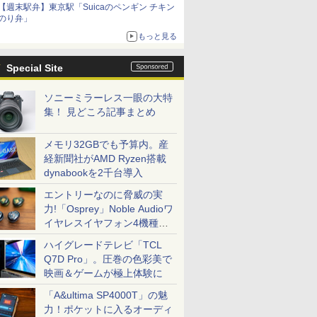
【週末駅弁】東京駅「Suicaのペンギン チキン
のり弁」
もっと見る
Special Site
ソニーミラーレス一眼の大特
集！ 見どころ記事まとめ
メモリ32GBでも予算内。産
経新聞社がAMD Ryzen搭載
dynabookを2千台導入
エントリーなのに脅威の実
力!「Osprey」Noble Audioワ
イヤレスイヤフォン4機種を
一気に聴く
ハイグレードテレビ「TCL
Q7D Pro」。圧巻の色彩美で
映画＆ゲームが極上体験に
「A&ultima SP4000T」の魅
力！ポケットに入るオーディ