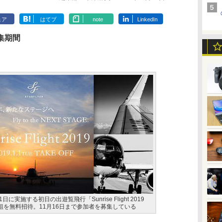
ェア
はてブ
note
LinkedIn
募集期間
に実施する初日の出遊覧飛行「Sunrise Flight 2019
GE」に35組を無料招待。11月16日まで参加者を募集している