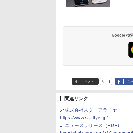
草津温泉 ホテル櫻
品川プリンスホテル
グランドニッコー東
海のサウナ＆スパ
東京ドームホテル
シェラトン・グラン
井
京ベイ 舞浜
オールインクルーシ
デ・トーキョーベ
7,037円～
7,980円～
ブ 島原温泉ホテル
イ・ホテル
14,300円～
6,800円～
南風楼
10,450円～
7,950円～
Google
ポスト
リスト
シ
関連リンク
🔗株式会社スターフライヤー
https://www.starflyer.jp/
🔗ニュースリリース（PDF）