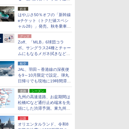
応援キャンペーン」
鉄道
はやぶさ50％オフの「新幹線
eチケット（トクだ値スペシ
ャル28）」発売。秋冬乗車
分、えきねっと限定
グッズ
Zoff、「MLB」6球団コラ
ボ。サングラス24種とチャー
ムにもなるメガネ拭きなど雑
貨24種
航空
JAL、羽田～香港線の深夜便
を9～10月限定で設定。弾丸
日帰りでも現地に19時間滞在
できる
道路
シーズン
九州の高速道路、お盆期間は
松橋ICなど通行止め端末を先
頭にした渋滞予測。東九州道
への迂回は料金調整を実施
話題
オリエンタルランド、令和8