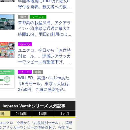
年熊本地震に1000万円超の
寄付を発表。被災者への救援
活動・復旧支援
道路
シーズン
首都高のお盆渋滞、アクアラ
イン～湾岸線は通過に最大2
時間15分。羽田の利用には
「空港西出口」の利用検討を
セール
ユニクロ、今日から「お盆特
別セール」。涼感シアサッカ
ーワンピース待望値下げ、撥
水ギアショーツは1990円に
セール
道路
WILLER、高速バス1kmあた
り5円セール。東京～大阪は
2750円、ご縁に感謝を込め
た20周年記念キャンペーン
Impress Watchシリーズ 人気記事
時間
24時間
1週間
1カ月
ユニクロ、今日から「お盆特別セール」。涼感
シアサッカーワンピース待望値下げ、撥水ギア