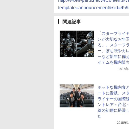
http://v4.eir-parts.net/v4Contents/
template=announcement&sid=45
関連記事
「スターフライ
ンが大切なお年
る」。スターフ
ー、ぽち袋やカ
ーなど新年に備
イテムを機内販
2018
ホットな機内食
ートに舌鼓。ス
ライヤーの国際
ントレア～台北
線の初便に搭乗
た
2018年