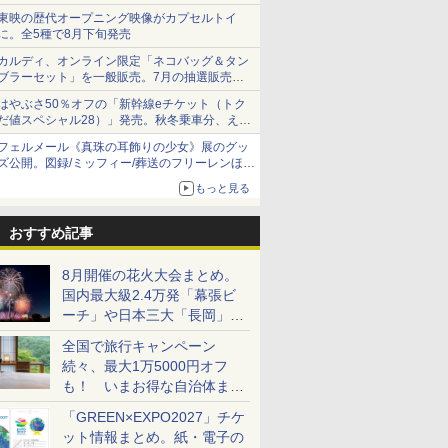
ショーツは1990円に
東映の歴代オープニング映像がカプセルトイ
に。全5種で8月下旬発売
カルディ、オンライン限定「ネコバッグ＆タン
ブラーセット」を一般販売。7月の抽選販売の
当選無効分
はやぶさ50％オフの「新幹線eチケット（トク
だ値スペシャル28）」発売。秋冬乗車分、えき
ねっと限定
フェルメール《真珠の耳飾りの少女》展のグッ
ズ公開。図録/ミッフィー/葬送のフリーレンほ
か、注目ブランドコラボが実現
もっと見る
おすすめ記事
8月開催の花火大会まとめ。
国内最大級2.4万発「幕張ビ
ーチ」や日本三大「長岡」な
ど大型イベント目白押し！
全国で旅行キャンペーン
続々、最大1万5000円オフ
も！ いまお得な自治体まと
め
「GREEN×EXPO2027」チケ
ット情報まとめ。紙・電子の