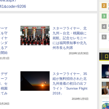
View.aspx?
941&code=9206
ヤーマ
スターフライヤー、北
玉を守
九州～台北・桃園線に
ライヤ
就航。記念セレモニー
レンダ
には福岡県知事や北九
えるア
州市長も列席
売開始
2018年10月30日
年11月1日
とデザ
スターフライヤー、35
ターフ
組が無料招待された北
線、セ
九州発着の初日の出フ
・桃園
ライト「Sunrise Flight
してみ
2018」
2018年1月5日
10月28日