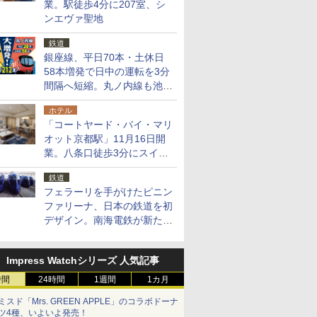
業。駅徒歩4分に207室、シ
ンエヴァ聖地
鉄道
銀座線、平日70本・土休日
58本増発で日中の運転を3分
間隔へ短縮。丸ノ内線も池袋
～中野坂上を4分間隔に
ホテル
「コートヤード・バイ・マリ
オット京都駅」11月16日開
業。八条口徒歩3分にスイー
ト含む全270室、ダイニング
鉄道
も併設
フェラーリを手がけたピニン
ファリーナ、日本の鉄道を初
デザイン。南海電鉄が新たな
「空港特急」をなにわ筋線へ
導入
Impress Watchシリーズ 人気記事
時間
24時間
1週間
1カ月
ミスド「Mrs. GREEN APPLE」のコラボドーナ
ツ4種、いよいよ発売！