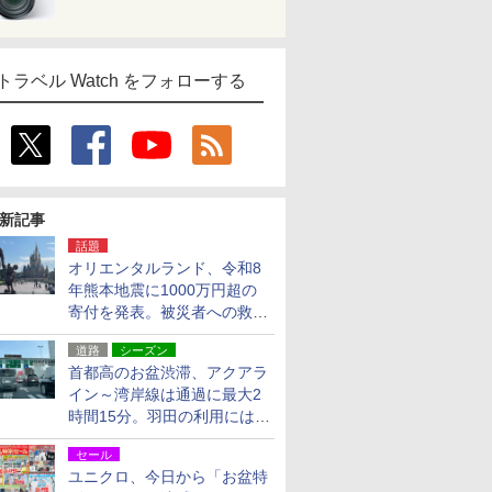
トラベル Watch をフォローする
新記事
話題
オリエンタルランド、令和8
年熊本地震に1000万円超の
寄付を発表。被災者への救援
活動・復旧支援
道路
シーズン
首都高のお盆渋滞、アクアラ
イン～湾岸線は通過に最大2
時間15分。羽田の利用には
「空港西出口」の利用検討を
セール
ユニクロ、今日から「お盆特