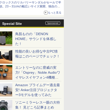
クロックスのリカバリーサンダルがセールで半
額。23～31cmの幅広いサイズ展開、独自のク
ッション素材を採用
もっと見る
Special Site
鳥肌ものの「DENON
HOME」サウンドを体感し
た！
性能の良いお得な中古PC情
報はこのページでチェック！
エントリーなのに脅威の実
力!「Osprey」Noble Audioワ
イヤレスイヤフォン4機種を
一気に聴く
Amazon プライムデー過去最
安! Anker注目プロジェクタ
ー3モデルを使ってみた
ソニーミラーレス一眼の大特
集！ 見どころ記事まとめ