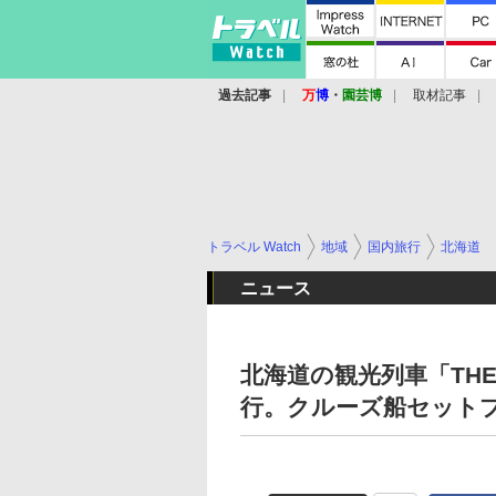
過去記事
万
博
・
園芸博
取材記事
トラベル Watch
地域
国内旅行
北海道
ニュース
北海道の観光列車「THE R
行。クルーズ船セット