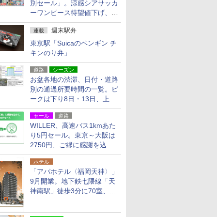
別セール」。涼感シアサッカ
ーワンピース待望値下げ、撥
水ギアショーツは1990円に
週末駅弁
連載
東京駅「Suicaのペンギン チ
キンのり弁」
道路
シーズン
お盆各地の渋滞、日付・道路
別の通過所要時間の一覧。ピ
ークは下り8日・13日、上り
14日・15日
セール
道路
WILLER、高速バス1kmあた
り5円セール。東京～大阪は
2750円、ご縁に感謝を込め
た20周年記念キャンペーン
ホテル
「アパホテル〈福岡天神〉」
9月開業。地下鉄七隈線「天
神南駅」徒歩3分に70室、エ
リア初の直営店