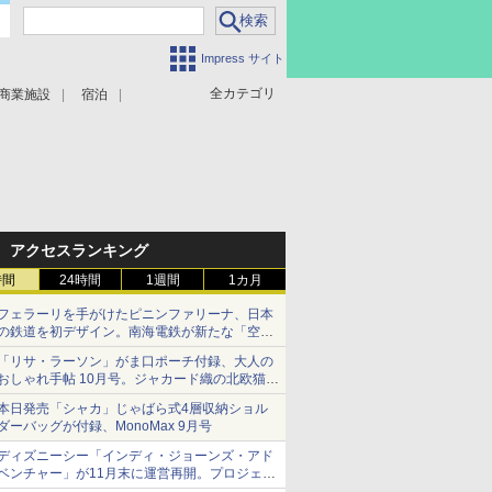
Impress サイト
全カテゴリ
商業施設
宿泊
アクセスランキング
時間
24時間
1週間
1カ月
フェラーリを手がけたピニンファリーナ、日本
の鉄道を初デザイン。南海電鉄が新たな「空港
特急」をなにわ筋線へ導入
「リサ・ラーソン」がま口ポーチ付録、大人の
おしゃれ手帖 10月号。ジャカード織の北欧猫デ
ザイン
本日発売「シャカ」じゃばら式4層収納ショル
ダーバッグが付録、MonoMax 9月号
ディズニーシー「インディ・ジョーンズ・アド
ベンチャー」が11月末に運営再開。プロジェク
ションマッピングを追加、DPAは1500円