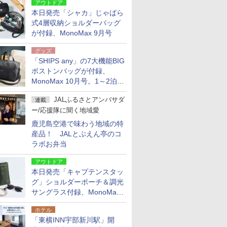
アウトドア
本日発売「シャカ」じゃばら
式4層収納ショルダーバッグ
が付録、MonoMax 9月号
グッズ
「SHIPS any」の7大機能BIG
ボストンバッグが付録、
MonoMax 10月号。1～2泊の
荷物、キャリーオンも可能
JALふるさとアンバサダ
連載
ー/応援隊に聞く地域愛
鹿児島空港で味わう地域の特
産品！ JALとぶえん亭のコ
ラボお弁当
アウトドア
本日発売「キャプテンスタッ
グ」ショルダーポーチ＆調光
サングラス付録、MonoMax
9月号増刊
ホテル
「東横INN宇部新川駅」開