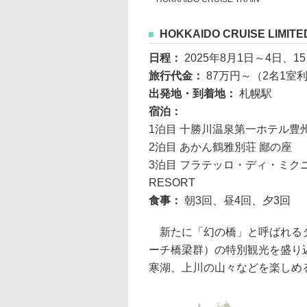
HOKKAIDO CRUISE LI
日程：
2025年8月1日～4日、1
旅行代金：
87万円～（2名1室
出発地・到着地：
札幌駅
宿泊：
1泊目 十勝川温泉第一ホテル豊
2泊目 あかん鶴雅別荘 鄙の座
3泊目 フラテッロ・ディ・ミクニ
RESORT
食事：
朝3回、昼4回、夕3回
新たに「幻の橋」と呼ばれるタ
ーチ橋梁群）の特別観光を盛り
寒湖、上川の山々などを楽しめ