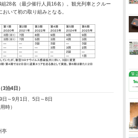
組28名（最少催行人員16名）。観光列車とクルー
において初の取り組みとなる。
N（3泊4日）
29日～9月1日、5日～8日
利用時）
州亭