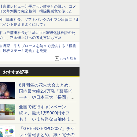
【家電レビュー】手ごわい雑草との戦い、コメ
リの草刈機で完全勝利 掃除機感覚で使えた
NTT島田社長、ソフトバンクのセブン出資に「d
ポイント使えるようにして」
ドコモ前田社長が「ahamo40GB化は検証のた
め」、料金値上げへの考え方にも言及
吉野家、牛リブロースを熱々で提供する「極旨
牛鉄板ステーキ定食」を発売
もっと見る
おすすめ記事
8月開催の花火大会まとめ。
国内最大級2.4万発「幕張ビ
ーチ」や日本三大「長岡」な
ど大型イベント目白押し！
全国で旅行キャンペーン
続々、最大1万5000円オフ
も！ いまお得な自治体まと
め
「GREEN×EXPO2027」チケ
ット情報まとめ。紙・電子の