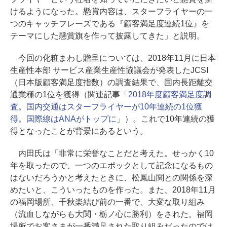
けるようになった。懸賞内容は、スターフライヤーの一
つのキャッチフレーズである『顧客満足度連続1位』を
テーマにした懸賞旗を作って披露してきた」と説明。
今回の化粧まわし贈呈については、2018年11月に日本
生産性本部 サービス産業生産性協議会が発表したJCSI
（日本版顧客満足度指数）の調査結果で、国内長距離交
通業種の1位を獲得（関連記事「
2018年度顧客満足度調
査。国内交通はスターフライヤーが10年連続の1位獲
得。国際線はANAがトップに
」）。これで10年連続の獲
得となったことが背景にあるという。
内田氏は「非常に栄誉なことだと考えた。せっかく10
年を取ったので、一つのエポックとして記念になるもの
はないだろうかと考えたときに、松鳳山関との関係を深
めたいと、こういったものを作った。また、2018年11月
の福岡場所、千秋楽結び前の一番で、大変な取り組み
（流血しながらも大関・栃ノ心に勝利）をされた。福岡
場所でお客さまが一番満足された取り組みだったのでは