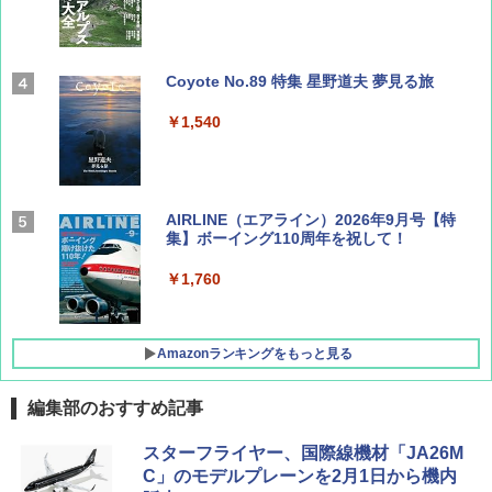
Coyote No.89 特集 星野道夫 夢見る旅
￥1,540
AIRLINE（エアライン）2026年9月号【特
集】ボーイング110周年を祝して！
￥1,760
Amazonランキングをもっと見る
編集部のおすすめ記事
D40 地球の歩き方 チェンマイ タイ北部の魅
[キャンパーズコレクション 山善] ポップアッ
GRANDOOR ステンレス保冷剤 2個セット 2
スターフライヤー、国際線機材「JA26M
力的な町 2026～2027 地球の歩き方D アジア
プテント 傘みたいに広げて畳める パッとサ
026リニューアル 急速冷凍 空間倍増 衛生的
C」のモデルプレーンを2月1日から機内
ッとサンシェード キューブ フルクローズ メ
コンパクト 保冷力長持ち