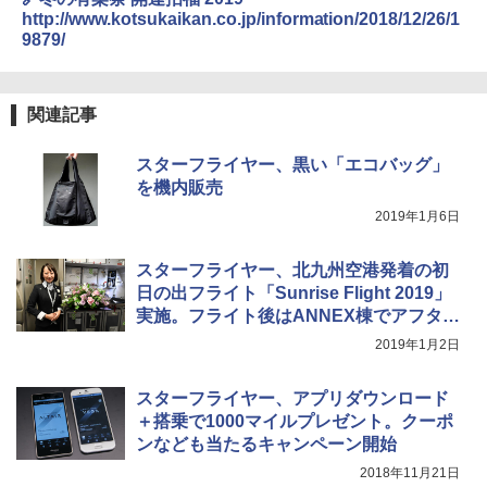
簡単設置 ポップアップテント エクルベージ
A26 地球の歩き方 チェコ ポーランド スロヴ
￥1,180
http://www.kotsukaikan.co.jp/information/2018/12/26/1
ュ(BC仕様) PATC-150B(EB)
ァキア 2026～2027 地球の歩き方A ヨーロッ
9879/
パ
￥9,990
熊撃退スプレー 熊よけスプレー 熊スプレー
￥2,277
【日本企業販売】超強力クマ対策スプレー 30
0ml（連続噴射30秒）110ml（連続噴射15
関連記事
[キャンパーズコレクション 山善] 傘みたいに
秒）射程5～10m 安全ロック搭載 携帯収納袋
広げるだけ パッとサッとテント キューブワ
付き ヒグマ・イノシシ対策 自治体・教育機
スターフライヤー、黒い「エコバッグ」
イド ブラックコーティング フルクローズ メ
関の購入実績 登山・キャンプ・アウトドア・
を機内販売
ッシュ 4人用 簡単設置 ポップアップテント P
防災用品 長期保存可能 緊急時用 日本国内発
ATCW-150B エクルベージュ
送
2019年1月6日
￥-
￥3,680
スターフライヤー、北九州空港発着の初
日の出フライト「Sunrise Flight 2019」
実施。フライト後はANNEX棟でアフター
パーティ
2019年1月2日
スターフライヤー、アプリダウンロード
＋搭乗で1000マイルプレゼント。クーポ
ンなども当たるキャンペーン開始
2018年11月21日