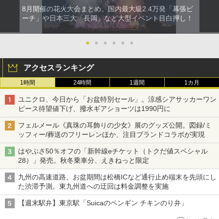
8月開催の花火大会まとめ。国内最大級2.4万発「幕張ビ
ーチ」や日本三大「長岡」など大型イベント目白押し！
●
●
●
●
●
●
アクセスランキング
1時間
24時間
1週間
1カ月
ユニクロ、今日から「お盆特別セール」。涼感シアサッカーワン
ピース待望値下げ、撥水ギアショーツは1990円に
フェルメール《真珠の耳飾りの少女》展のグッズ公開。図録/ミ
ッフィー/葬送のフリーレンほか、注目ブランドコラボが実現
はやぶさ50％オフの「新幹線eチケット（トクだ値スペシャル
28）」発売。秋冬乗車分、えきねっと限定
九州の高速道路、お盆期間は松橋ICなど通行止め端末を先頭にし
た渋滞予測。東九州道への迂回は料金調整を実施
【週末駅弁】東京駅「Suicaのペンギン チキンのり弁」