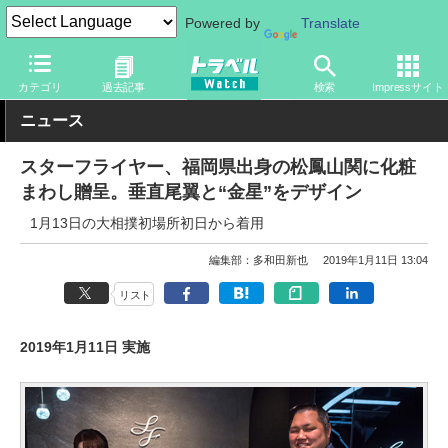
Powered by
Translate
トラベル Watch
地域
国内旅行
九州
カテゴリ
過去記事
検索
Impressサイト
ニュース
スターフライヤー、福岡県出身の松鳳山関に化粧
まわし贈呈。垂直尾翼と“金星”をデザイン
1月13日の大相撲初場所初日から着用
編集部：多和田新也
2019年1月11日 13:04
リスト
2019年1月11日 実施