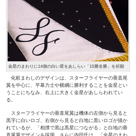
金星のまわりに14個の白い星をあしらい「15勝全勝」を祈願
化粧まわしのデザインは、スターフライヤーの垂直尾
翼を中心に、平幕力士や横綱に勝利することを金星とい
うことにちなみ、右上に大きく金星があしらわれてい
る。
スターフライヤーの垂直尾翼は機体の左側から見ると
黒字に白いロゴ、右側から見ると白地に黒いロゴが描か
れているが、「相撲で黒は黒星につながる」と白地の垂
直尾翼デザインを採用。さらに内田氏は、「金星のまわ