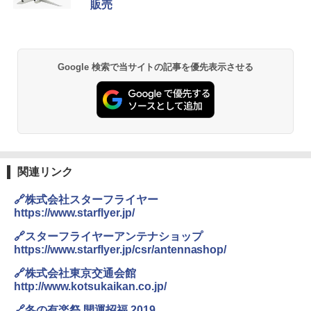
販売
ッシュ 簡単設置 ワンタッチテント キャンプ
￥2,079
&ハイキング カーキ PATC-150(KH)
￥2,980
￥6,830
地球の歩き方 スター・ウォーズ
BUNDOK(バンドック)ソロ ドーム 1 EX BDK
Google 検索で当サイトの記事を優先表示させる
-08EX カーキ ソロキャンプ ポリエステル フ
PYKES PEAK (パイクスピーク) 着替えテン
レーム ドーム型 テント
￥2,695
ト プライバシー テント 【中が透けない】 1
人用 折りたたみ 防災グッズ 災害用トイレ ビ
￥14,800
ーチ ピクニック ポップアップテント 携帯 簡
易 トイレテント (ブラック)
僕が見た未来【完全版】
DEWEL パラソル 大型 ビーチ アウトドアパ
￥4,980
ラソル ガーデン サイトシート付 折りたたみ
￥0
防水 UVカット 4段階高さ調整 軽量 収納袋付
関連リンク
き
ENDLESS BASE 《めざましテレビで紹介》
🔗株式会社スターフライヤー
テント ワンタッチ RENEW 幅200 2-3人用 43
￥6,459
https://www.starflyer.jp/
500002(88859)
A09 地球の歩き方 イタリア 2026～2027 地
🔗スターフライヤーアンテナショップ
球の歩き方A ヨーロッパ
￥5,999
ポインターライト 強力 小型 緑色/赤色/青紫色
https://www.starflyer.jp/csr/antennashop/
USB充電式 高精度 超長距離照射 長時間使用
￥2,479
可能 安全ロック付き 高安全性 金属製耐久 コ
🔗株式会社東京交通会館
[キャンパーズコレクション 山善] 傘みたいに
ンパクト多機能設計 持ち運び便利 アウトド
http://www.kotsukaikan.co.jp/
広げるだけ パッとサッとテント ブラックコ
ア/オフィス/教育現場/展示会用 緑
ーティング フルクローズ メッシュ 3-4人用
🔗冬の有楽祭 開運招福 2019