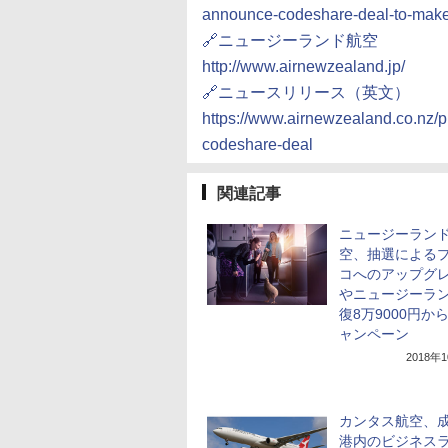
announce-codeshare-deal-to-make-
🔗ニュージーランド航空
http://www.airnewzealand.jp/
🔗ニュースリリース（英文）
https://www.airnewzealand.co.nz/
codeshare-deal
関連記事
ニュージーラン
空、抽選による
コへのアップグ
やニュージーラ
復8万9000円か
ャンペーン
2018年
カンタス航空、
港内のビジネス