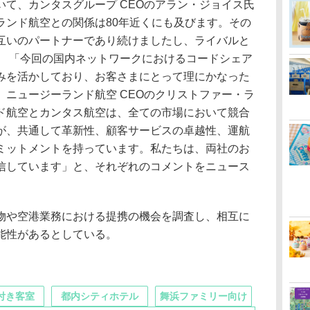
て、カンタスグループ CEOのアラン・ジョイス氏
ランド航空との関係は80年近くにも及びます。その
互いのパートナーであり続けましたし、ライバルと
」 「今回の国内ネットワークにおけるコードシェア
みを活かしており、お客さまにとって理にかなった
ニュージーランド航空 CEOのクリストファー・ラ
ド航空とカンタス航空は、全ての市場において競合
が、共通して革新性、顧客サービスの卓越性、運航
ミットメントを持っています。私たちは、両社のお
信しています」と、それぞれのコメントをニュース
や空港業務における提携の機会を調査し、相互に
能性があるとしている。
付き客室
都内シティホテル
舞浜ファミリー向け