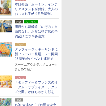
本日発売「ムーミン」インテ
リアスタンドが付録、大人の
おしゃれ手帖 9月号増刊。レ
ザー調で高級感ある2個セッ
鉄道
シーズン
ト
明日から新幹線「のぞみ」自
由席なし。お盆は指定席の予
約必須につき要注意
グルメ
ダッフィークッキーサンドに
新フレーバー登場。シー開園
25周年×秋イベント連動メニ
ュー
スーベニアやホテルメニューも
まとめて紹介
グッズ
「ダッフィー＆フレンズのオ
ータム・サプライズ！」グッ
ズ公開。かぼちゃから顔をの
ぞかせたぬいぐるみチャーム
道路
ほか
名神 大津SA「びわ湖大花火