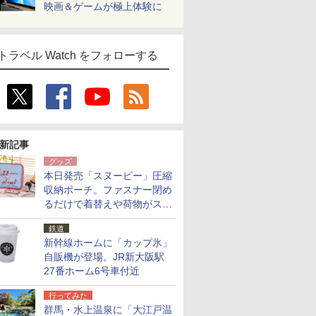
映画＆ゲームが極上体験に
トラベル Watch をフォローする
新記事
グッズ
本日発売「スヌーピー」圧縮
収納ポーチ。ファスナー閉め
るだけで着替えや荷物がスリ
ムにまとまる
鉄道
新幹線ホームに「カップ氷」
自販機が登場。JR新大阪駅
27番ホーム6号車付近
行ってみた
群馬・水上温泉に「大江戸温