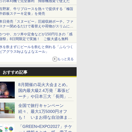
リの草刈機で完全勝利 掃除機感覚で使えた
吉野家、牛リブロースを熱々で提供する「極旨
牛鉄板ステーキ定食」を発売
本日発売「スヌーピー」圧縮収納ポーチ。ファ
スナー閉めるだけで着替えや荷物がスリムにま
とまる
かつや、カツ丼や定食などが150円引きの「感
謝祭」8日間限定で実施！ ご飯大盛も無料
水を飲まずにビールを飲むと倒れる「ふらつく
ビアグラスbyよなよなエール」
もっと見る
おすすめ記事
8月開催の花火大会まとめ。
国内最大級2.4万発「幕張ビ
ーチ」や日本三大「長岡」な
ど大型イベント目白押し！
全国で旅行キャンペーン
続々、最大1万5000円オフ
も！ いまお得な自治体まと
め
「GREEN×EXPO2027」チケ