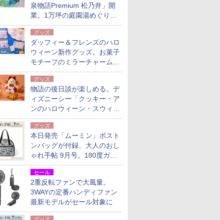
泉物語Premium 松乃井」開
業。1万坪の庭園湯めぐり＆
豪華バイキングを体験してき
グッズ
た！
ダッフィー＆フレンズのハロ
ウィーン新作グッズ。お菓子
モチーフのミラーチャーム/
デザインポーチほか
グッズ
物語の後日談が楽しめる。デ
ィズニーシー「クッキー・ア
ンのハロウィーン・スウィー
トサプライズ」限定グッズ公
グッズ
開
本日発売「ムーミン」ボスト
ンバッグが付録、大人のおし
ゃれ手帖 9月号。180度ガバ
ッと開いて大容量
セール
2重反転ファンで大風量。
3WAYの定番ハンディファン
最新モデルがセール対象に
グッズ