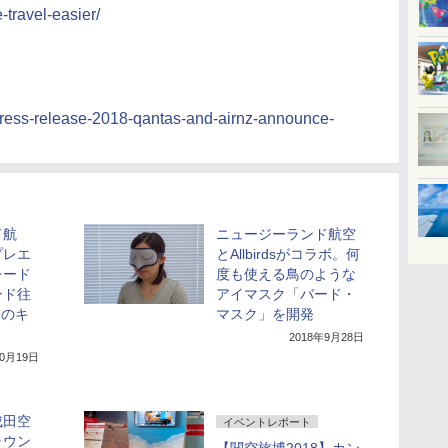
travel-easier/
press-release-2018-qantas-and-airnz-announce-
ド航
ニュージーランド航空
プレエ
とAllbirdsがコラボ。何
レード
度も使える鳥のような
ンド往
アイマスク「バード・
らのキ
マスク」を開発
2018年9月28日
10月19日
成田空
イベントレポート
ラウン