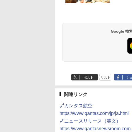
草津温泉 ホテル櫻
品川プリンスホテル
グランドニッコー東
海のサウナ＆スパ
東京ドームホテル
シェラトン・グラン
井
京ベイ 舞浜
オールインクルーシ
デ・トーキョーベ
7,037円～
7,980円～
ブ 島原温泉ホテル
イ・ホテル
14,300円～
6,800円～
南風楼
10,450円～
7,950円～
Google
ポスト
リスト
シ
関連リンク
🔗カンタス航空
https://www.qantas.com/jp/ja.html
🔗ニュースリリース（英文）
https://www.qantasnewsroom.com.