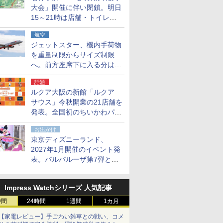
大会」開催に伴い閉鎖。明日
15～21時は店舗・トイレ・
駐車場の利用不可
航空
ジェットスター、機内手荷物
を重量制限からサイズ制限
へ。前方座席下に入る分はす
べての運賃で無料に
話題
ルクア大阪の新館「ルクア
サウス」今秋開業の21店舗を
発表。全国初のちいかわパー
クストア/サンリオ新業態1号
お出かけ
店など
東京ディズニーランド、
2027年1月開催のイベント発
表。パルパルーザ第7弾とし
て「ミニーのファンダーラン
ド」を再演
Impress Watchシリーズ 人気記事
時間
24時間
1週間
1カ月
【家電レビュー】手ごわい雑草との戦い、コメ