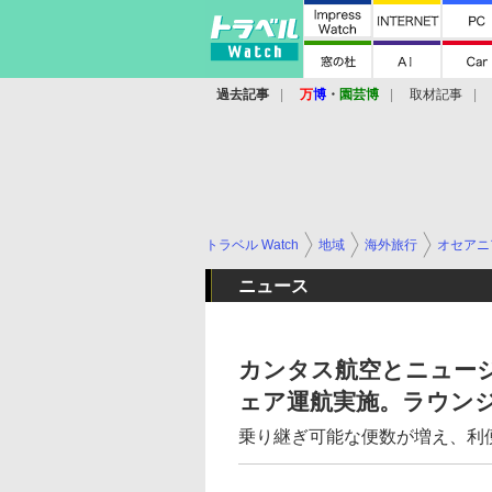
過去記事
万
博
・
園芸博
取材記事
トラベル Watch
地域
海外旅行
オセアニ
ニュース
カンタス航空とニュー
ェア運航実施。ラウン
乗り継ぎ可能な便数が増え、利