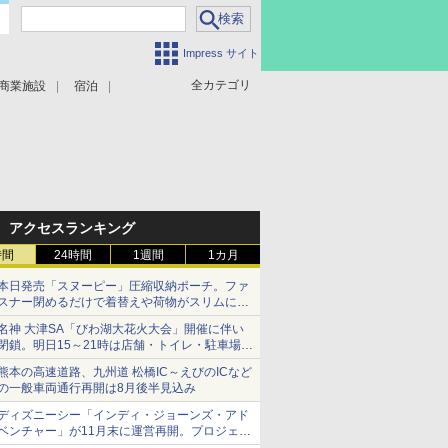
Impress サイト
全カテゴリ
商業施設
宿泊
アクセスランキング
時間
24時間
1週間
1カ月
本日発売「スヌーピー」圧縮収納ポーチ。ファ
スナー閉めるだけで着替えや荷物がスリムにま
とまる
名神 大津SA「びわ湖大花火大会」開催に伴い
閉鎖。明日15～21時は店舗・トイレ・駐車場の
利用不可
熊本の高速道路、九州道 松橋IC～えびのICなど
の一般車両通行再開は8月後半見込み
ディズニーシー「インディ・ジョーンズ・アド
ベンチャー」が11月末に運営再開。プロジェク
ションマッピングを追加、DPAは1500円