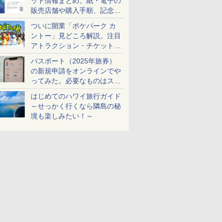
ット情報まとめ。紙・電子の
販売店舗や購入手順、記念チ
ケットも解説
ついに開業「ポケパーク カ
ントー」見どころ解説。注目
アトラクション・チケット手
配・来場前に必要な準備は？
パスポート（2025年旅券）
の新規申請をオンラインでや
ってみた。必要なものはスマ
ホとマイナカードのみ
はじめてのハワイ旅行ガイド
～せっかく行くなら隣島の秘
境も楽しみたい！～