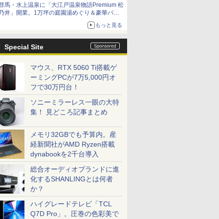
群馬・水上温泉に「大江戸温泉物語Premium 松
乃井」開業。1万坪の庭園湯めぐり＆豪華バイ
キングを体験してきた！
もっと見る
Special Site
マウス、RTX 5060 Ti搭載ゲ
ーミングPCが7万5,000円オ
フで30万円台！
ソニーミラーレス一眼の大特
集！ 見どころ記事まとめ
メモリ32GBでも予算内。産
経新聞社がAMD Ryzen搭載
dynabookを2千台導入
総合オーディオブランドに進
化するSHANLINGとは何者
か？
ハイグレードテレビ「TCL
Q7D Pro」。圧巻の色彩美で