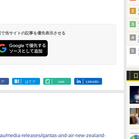
北陸 福井 あわら
品川プリンスホテ
舞浜ビューホテル
箱根湯本温泉 ホテ
ホテルトラスティ東
オリエンタルホテル
下呂温泉 水明館
住友不動産ホテル ヴ
東京ベイ舞浜ホテル
温泉 清風荘（北陸
ル イーストタワー
ｂｙ ＨＵＬＩＣ
ル おかだ
京ベイサイド
東京ベイ
ィラフォンテーヌグラ
ファーストリゾート
8,250円～
最大級の庭園露天風
（旧：東京ベイ舞浜
ンド東京有明
9,958円～
11,200円～
5,450円～
5,200円～
4,290円～
呂の宿 清風荘）
ホテル）
19,541円～
5,758円～
6,070円～
 検索で当サイトの記事を優先表示させる
ェア
はてブ
note
LinkedIn
au/media-releases/qantas-and-air-new-zealand-