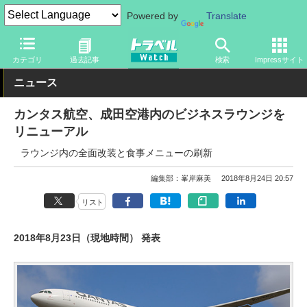
Powered by
Translate
トラベル Watch
旅の方法
空旅
空港
カテゴリ
過去記事
検索
Impressサイト
ニュース
カンタス航空、成田空港内のビジネスラウンジを
リニューアル
ラウンジ内の全面改装と食事メニューの刷新
編集部：峯岸麻美
2018年8月24日 20:57
リスト
2018年8月23日（現地時間） 発表