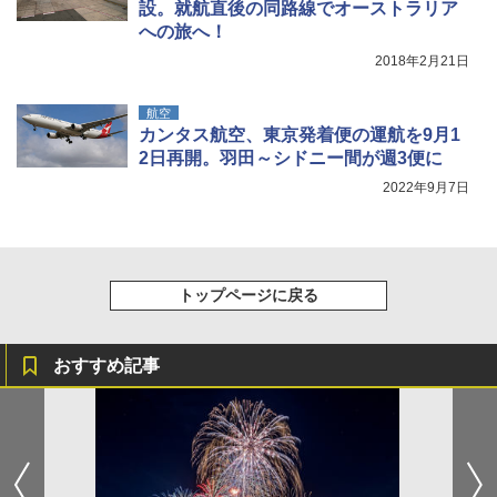
設。就航直後の同路線でオーストラリア
への旅へ！
2018年2月21日
航空
カンタス航空、東京発着便の運航を9月1
2日再開。羽田～シドニー間が週3便に
2022年9月7日
トップページに戻る
おすすめ記事