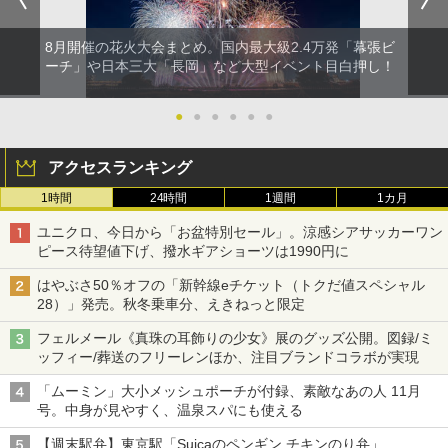
8月開催の花火大会まとめ。国内最大級2.4万発「幕張ビ
ーチ」や日本三大「長岡」など大型イベント目白押し！
●
●
●
●
●
●
アクセスランキング
1時間
24時間
1週間
1カ月
ユニクロ、今日から「お盆特別セール」。涼感シアサッカーワン
ピース待望値下げ、撥水ギアショーツは1990円に
はやぶさ50％オフの「新幹線eチケット（トクだ値スペシャル
28）」発売。秋冬乗車分、えきねっと限定
フェルメール《真珠の耳飾りの少女》展のグッズ公開。図録/ミ
ッフィー/葬送のフリーレンほか、注目ブランドコラボが実現
「ムーミン」大小メッシュポーチが付録、素敵なあの人 11月
号。中身が見やすく、温泉スパにも使える
【週末駅弁】東京駅「Suicaのペンギン チキンのり弁」