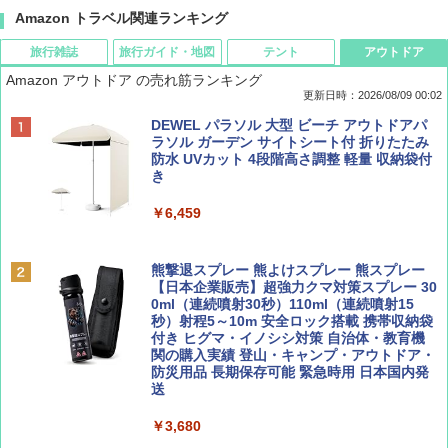
Amazon トラベル関連ランキング
旅行雑誌
旅行ガイド・地図
テント
アウトドア
Amazon アウトドア の売れ筋ランキング
更新日時：2026/08/09 00:02
BE-PAL(ビ-パル) 2026年 9 月号【特別付録:
D40 地球の歩き方 チェンマイ タイ北部の魅
[キャンパーズコレクション 山善] ポップアッ
DEWEL パラソル 大型 ビーチ アウトドアパ
SOTO ミニマル"旅"財布 ランダム2種】
力的な町 2026～2027 地球の歩き方D アジア
プテント 傘みたいに広げて畳める パッとサ
ラソル ガーデン サイトシート付 折りたたみ
ッとサンシェード キューブ フルクローズ メ
防水 UVカット 4段階高さ調整 軽量 収納袋付
ッシュ 簡単設置 ワンタッチテント キャンプ
き
￥1,500
￥2,079
&ハイキング カーキ PATC-150(KH)
￥6,459
￥6,830
ディズニーファン ２０２６年 ９月号 [雑
地球の歩き方 スター・ウォーズ
誌] (ＤＩＳＮＥＹ ＦＡＮ)
熊撃退スプレー 熊よけスプレー 熊スプレー
PYKES PEAK (パイクスピーク) 着替えテン
【日本企業販売】超強力クマ対策スプレー 30
￥2,695
ト プライバシー テント 【中が透けない】 1
0ml（連続噴射30秒）110ml（連続噴射15
￥713
人用 折りたたみ 防災グッズ 災害用トイレ ビ
秒）射程5～10m 安全ロック搭載 携帯収納袋
ーチ ピクニック ポップアップテント 携帯 簡
付き ヒグマ・イノシシ対策 自治体・教育機
易 トイレテント (ブラック)
関の購入実績 登山・キャンプ・アウトドア・
防災用品 長期保存可能 緊急時用 日本国内発
山と溪谷 2026年8月号「南アルプス大全」
A09 地球の歩き方 イタリア 2026～2027 地
送
￥4,980
球の歩き方A ヨーロッパ
￥1,540
￥3,680
￥2,479