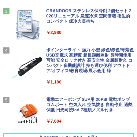
ENDLESS BASE 《めざましテレビで紹介》
テント ワンタッチ RENEW 幅200 2-3人用 43
500002(89232)
GRANDOOR ステンレス保冷剤 2個セット 2
026リニューアル 急速冷凍 空間倍増 衛生的
Coyote No.89 特集 星野道夫 夢見る旅
A26 地球の歩き方 チェコ ポーランド スロヴ
コンパクト 保冷力長持ち
ァキア 2026～2027 地球の歩き方A ヨーロッ
￥5,999
パ
￥1,540
￥2,980
￥2,277
[キャンパーズコレクション 山善] 傘みたいに
広げるだけ パッとサッとテント ブラックコ
ーティング フルクローズ メッシュ 3-4人用
ポインターライト 強力 小型 緑色/赤色/青紫色
簡単設置 ポップアップテント エクルベージ
USB充電式 高精度 超長距離照射 長時間使用
AIRLINE（エアライン）2026年9月号【特
新しい日本地理 地図・統計・移動から読み
ュ(BC仕様) PATC-150B(EB)
可能 安全ロック付き 高安全性 金属製耐久 コ
集】ボーイング110周年を祝して！
解く (講談社現代新書)
ンパクト多機能設計 持ち運び便利 アウトド
ア/オフィス/教育現場/展示会用 緑
￥9,990
￥1,760
￥1,540
￥1,180
[キャンパーズコレクション 山善] 傘みたいに
広げるだけ パッとサッとテント キューブワ
イド ブラックコーティング フルクローズ メ
電動エアーポンプ SUP用 20PSI 電動ポンプ
ッシュ 4人用 簡単設置 ポップアップテント P
ゴムボート 空気入れ 空気抜き 自動停止 過熱
ATCW-150B エクルベージュ
保護 日光可読lcd 7種類ノズル付き
￥-
￥7,884