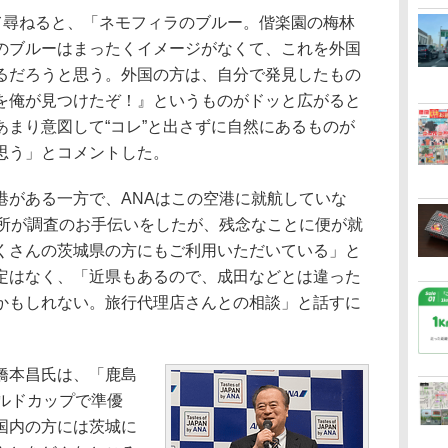
て尋ねると、「ネモフィラのブルー。偕楽園の梅林
のブルーはまったくイメージがなくて、これを外国
るだろうと思う。外国の方は、自分で発見したもの
を俺が見つけたぞ！』というものがドッと広がると
あまり意図して“コレ”と出さずに自然にあるものが
思う」とコメントした。
がある一方で、ANAはこの空港に就航していな
究所が調査のお手伝いをしたが、残念なことに便が就
くさんの茨城県の方にもご利用いただいている」と
定はなく、「近県もあるので、成田などとは違った
かもしれない。旅行代理店さんとの相談」と話すに
橋本昌氏は、「鹿島
ールドカップで準優
国内の方には茨城に