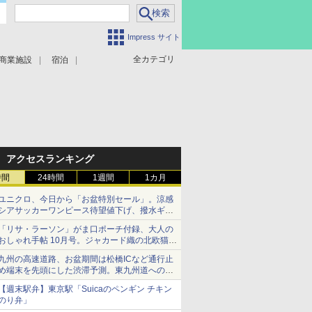
Impress サイト
全カテゴリ
商業施設
宿泊
アクセスランキング
時間
24時間
1週間
1カ月
ユニクロ、今日から「お盆特別セール」。涼感
シアサッカーワンピース待望値下げ、撥水ギア
ショーツは1990円に
「リサ・ラーソン」がま口ポーチ付録、大人の
おしゃれ手帖 10月号。ジャカード織の北欧猫デ
ザイン
九州の高速道路、お盆期間は松橋ICなど通行止
め端末を先頭にした渋滞予測。東九州道への迂
回は料金調整を実施
【週末駅弁】東京駅「Suicaのペンギン チキン
のり弁」