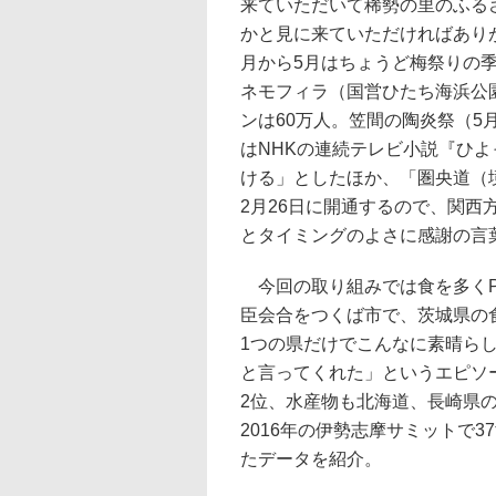
来ていただいて稀勢の里のふる
かと見に来ていただければあり
月から5月はちょうど梅祭りの
ネモフィラ（国営ひたち海浜公園
ンは60万人。笠間の陶炎祭（5月
はNHKの連続テレビ小説『ひ
ける」としたほか、「圏央道（境
2月26日に開通するので、関
とタイミングのよさに感謝の言
今回の取り組みでは食を多くPR
臣会合をつくば市で、茨城県の
1つの県だけでこんなに素晴ら
と言ってくれた」というエピソ
2位、水産物も北海道、長崎県
2016年の伊勢志摩サミットで
たデータを紹介。