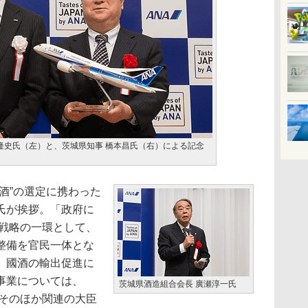
岐隆史氏（左）と、茨城県知事 橋本昌氏（右）による記念
酒”の選定に携わった
氏が挨拶。「政府に
ン戦略の一環として、
整備を官民一体とな
。國酒の輸出促進に
事業については、
茨城県酒造組合会長 廣瀬淳一氏
やそのほか関連の大臣