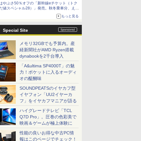
はやぶさ50％オフの「新幹線eチケット（トク
だ値スペシャル28）」発売。秋冬乗車分、えき
ねっと限定
もっと見る
Special Site
メモリ32GBでも予算内。産
経新聞社がAMD Ryzen搭載
dynabookを2千台導入
「A&ultima SP4000T」の魅
力！ポケットに入るオーディ
オの醍醐味
SOUNDPEATSのイヤカフ型
イヤフォン「UU2イヤーカ
フ」をイヤカフマニアが語る
ハイグレードテレビ「TCL
Q7D Pro」。圧巻の色彩美で
映画＆ゲームが極上体験に
性能の良いお得な中古PC情
報はこのページでチェック！