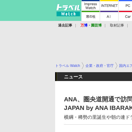
過去記事
万
博
・
園芸博
取材記事
トラベル Watch
企業・政府・官庁
国内エ
ニュース
ANA、圏央道開通で訪問が
JAPAN by ANA IBA
横綱・稀勢の里誕生や朝の連ド