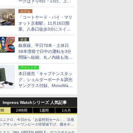
ークは下り8日・13日、上り
14日・15日
ホテル
「コートヤード・バイ・マリ
オット京都駅」11月16日開
業。八条口徒歩3分にスイー
ト含む全270室、ダイニング
鉄道
も併設
銀座線、平日70本・土休日
58本増発で日中の運転を3分
間隔へ短縮。丸ノ内線も池袋
～中野坂上を4分間隔に
アウトドア
本日発売「キャプテンスタッ
グ」ショルダーポーチ＆調光
サングラス付録、MonoMax
9月号増刊
Impress Watchシリーズ 人気記事
時間
24時間
1週間
1カ月
ユニクロ、今日から「お盆特別セール」。涼感
シアサッカーワンピース待望値下げ、撥水ギア
ショーツは1990円に
ミスド「Mrs. GREEN APPLE」のコラボドーナ