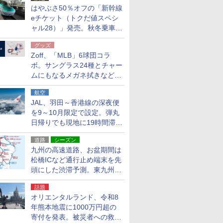
はやぶさ50％オフの「新幹線
eチケット（トクだ値スペシ
ャル28）」発売。秋冬乗車
分、えきねっと限定
グッズ
Zoff、「MLB」6球団コラ
ボ。サングラス24種とチャー
ムにもなるメガネ拭きなど雑
貨24種
航空
JAL、羽田～香港線の深夜便
を9～10月限定で設定。弾丸
日帰りでも現地に19時間滞在
できる
道路
シーズン
九州の高速道路、お盆期間は
松橋ICなど通行止め端末を先
頭にした渋滞予測。東九州道
への迂回は料金調整を実施
話題
オリエンタルランド、令和8
年熊本地震に1000万円超の
寄付を発表。被災者への救援