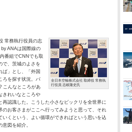
役 常務執行役員の志
N by ANAは国際線の
機内番組でCNNでも取
ので、茨城のよさを
れば」とし、「外国
ころを探す状況。パ
全日本空輸株式会社 取締役 常務執
行役員 志岐隆史氏
? こんなところがあ
なきれいなところや
と再認識した。こうした小さなビックリを全世界に
界のお客さまがここへ行ってみようと思って、それ
ていくという、よい循環ができればという思いを込
の意図を紹介。