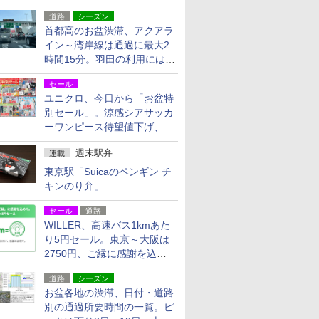
活動・復旧支援
道路
シーズン
首都高のお盆渋滞、アクアラ
イン～湾岸線は通過に最大2
時間15分。羽田の利用には
「空港西出口」の利用検討を
セール
ユニクロ、今日から「お盆特
別セール」。涼感シアサッカ
ーワンピース待望値下げ、撥
水ギアショーツは1990円に
週末駅弁
連載
東京駅「Suicaのペンギン チ
キンのり弁」
セール
道路
WILLER、高速バス1kmあた
り5円セール。東京～大阪は
2750円、ご縁に感謝を込め
た20周年記念キャンペーン
道路
シーズン
お盆各地の渋滞、日付・道路
別の通過所要時間の一覧。ピ