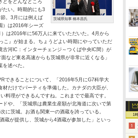
さとをどんなところ
がたい。時期的にも3
季節。3月には例えば
茨城県知事 橋本昌氏
）は2016年シーズ
）は2016年に56万人に来ていただいた。4月から
よっこ』が始まる。ちょうどよい時期にやっていただ
古河IC：インターチェンジ～つくば中央IC間）が
西方面など東名高速からも茨城県が非常に近くなる」
葉を述べた。
できることについて、「2016年5月にG7科学大
食材だけでパーティを準備した。カナダの大臣が、
しい料理ができるんですね。これまでで最高です。
ードや、「茨城県は農業生産額が北海道に次いで第
の次に茨城。お酒も関東一の酒蔵を誇っている。
1
37酒蔵が提供し、茨城から4酒蔵が参加した」といっ