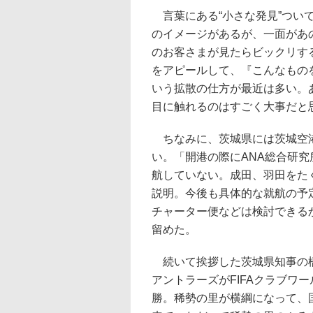
言葉にある“小さな発見”つい
のイメージがあるが、一面があ
のお客さまが見たらビックリす
をアピールして、『こんなもの
いう拡散の仕方が最近は多い。
目に触れるのはすごく大事だと
ちなみに、茨城県には茨城空港
い。「開港の際にANA総合研
航していない。成田、羽田をた
説明。今後も具体的な就航の予
チャーター便などは検討できる
留めた。
続いて挨拶した茨城県知事の
アントラーズがFIFAクラブワ
勝。稀勢の里が横綱になって、