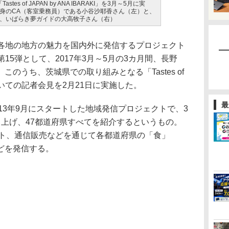
es of JAPAN by ANA IBARAKI」を3月～5月に実
身のCA（客室乗務員）である小谷沙耶香さん（左）と、
、いばらき夢ガイドの大高牧子さん（右）
各地の地方の魅力を国内外に発信するプロジェクト
ANA」の第15弾として、2017年3月～5月の3カ月間、長野
のうち、茨城県での取り組みとなる「Tastes of
I」についての記者会見を2月21日に実施した。
最
ANAは2013年9月にスタートした地域発信プロジェクトで、3
り上げ、47都道府県すべてを紹介するというもの。
イト、通信販売などを通じて各都道府県の「食」
どを発信する。