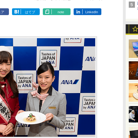
ェア
はてブ
note
LinkedIn