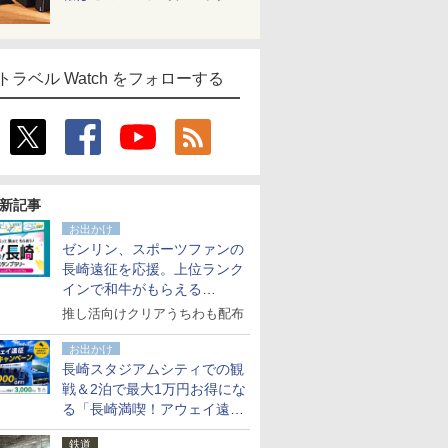
トラベル Watch をフォローする
新記事
お出かけ
ゼンリン、スポーツファンの
長崎遠征を応援。上位ランク
インで和牛がもらえる
「GO！GO！長崎スタンプラ
推し活向けクリアうちわも配布
リー」
お出かけ
長崎スタジアムシティでの観
戦＆2泊で最大1万円お得にな
る「長崎満喫！アウェイ遠征
応援キャンペーン」
鉄道