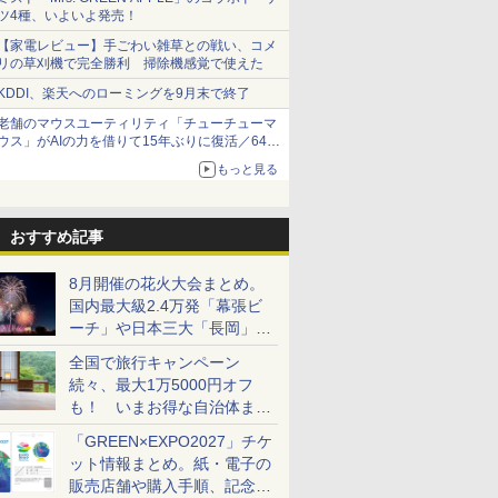
ツ4種、いよいよ発売！
【家電レビュー】手ごわい雑草との戦い、コメ
リの草刈機で完全勝利 掃除機感覚で使えた
KDDI、楽天へのローミングを9月末で終了
老舗のマウスユーティリティ「チューチューマ
ウス」がAIの力を借りて15年ぶりに復活／64bit
化、Windows 10/11、「Chrome」も走り回
もっと見る
る。復活記念で2026年末まで500円
おすすめ記事
8月開催の花火大会まとめ。
国内最大級2.4万発「幕張ビ
ーチ」や日本三大「長岡」な
ど大型イベント目白押し！
全国で旅行キャンペーン
続々、最大1万5000円オフ
も！ いまお得な自治体まと
め
「GREEN×EXPO2027」チケ
ット情報まとめ。紙・電子の
販売店舗や購入手順、記念チ