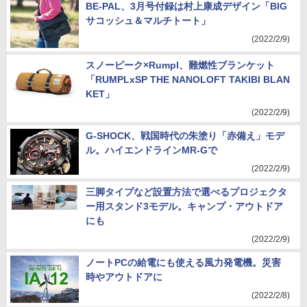
BE-PAL、3月号付録は村上康成デザイン「BIG
サコッシュ＆マルチトート」
(2022/2/9)
スノーピーク×Rumpl、難燃性ブランケット
「RUMPLxSP THE NANOLOFT TAKIBI BLAN
KET」
(2022/2/9)
G-SHOCK、戦国時代の朱塗り「赤備え」モデ
ル。ハイエンドラインMR-Gで
(2022/2/9)
三脚タイプなど設置方法で選べるプロジェクタ
ー用スタンド3モデル。キャンプ・アウトドア
にも
(2022/2/9)
ノートPCの給電にも使える風力発電機。災害
時やアウトドアに
(2022/2/8)