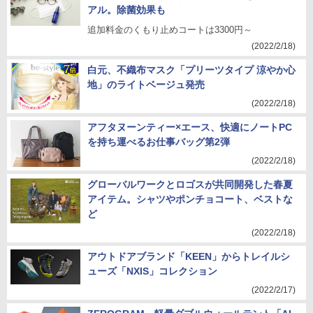
アル。除菌効果も
追加料金のくもり止めコートは3300円～
(2022/2/18)
白元、不織布マスク「プリーツタイプ 涼やか心
地」のライトベージュ発売
(2022/2/18)
アフタヌーンティー×エース、快適にノートPC
を持ち運べるお仕事バッグ第2弾
(2022/2/18)
グローバルワークとロゴスが共同開発した春夏
アイテム。シャツやポンチョコート、ベストな
ど
(2022/2/18)
アウトドアブランド「KEEN」からトレイルシ
ューズ「NXIS」コレクション
(2022/2/17)