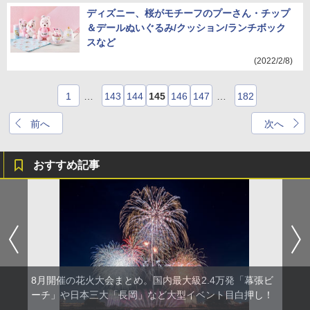
ディズニー、桜がモチーフのプーさん・チップ
＆デールぬいぐるみ/クッション/ランチボック
スなど
(2022/2/8)
1
…
143
144
145
146
147
…
182
前へ
次へ
おすすめ記事
8月開催の花火大会まとめ。国内最大級2.4万発「幕張ビ
ーチ」や日本三大「長岡」など大型イベント目白押し！