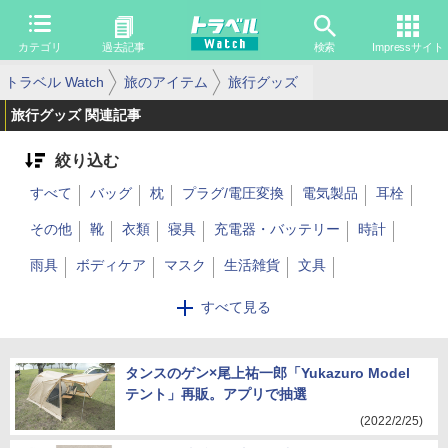
カテゴリ
過去記事
検索
Impressサイト
トラベル Watch
旅のアイテム
旅行グッズ
旅行グッズ 関連記事
絞り込む
すべて
バッグ
枕
プラグ/電圧変換
電気製品
耳栓
その他
靴
衣類
寝具
充電器・バッテリー
時計
雨具
ボディケア
マスク
生活雑貨
文具
キッチン用品
アウトドア用品
DIY
キャラクター
帽子
すべて見る
メガネ
タンスのゲン×尾上祐一郎「Yukazuro Model
テント」再販。アプリで抽選
(2022/2/25)