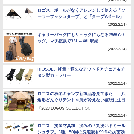
(2022/2/14)
ロゴス、ポールがなくアレンジして使える「ソ
ーラーブッシュタープ」と「タープVポール」
(2022/2/14)
キャリーバッグにもリュックにもなる2WAYバ
ッグ。マチ拡張で33L～48L収納
(2022/2/14)
RIOSOL、軽量・頑丈なアウトドアチェア＆チ
タン製カトラリー
(2022/2/14)
ロゴスの秋冬キャンプ新製品を見てきた！ 八
角形どんぐりテントや肩が冷えない寝袋に注目
「2023 LOGOS COLLECTION」
(2022/2/14)
ロゴス、抗菌防臭加工済みの「丸洗いドミール
シュラフ」3種。50回の洗濯後も99％の抗菌効