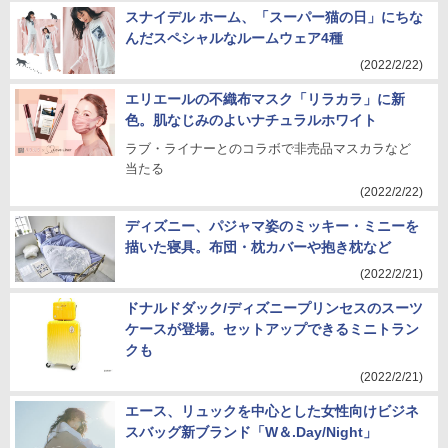
スナイデル ホーム、「スーパー猫の日」にちな
んだスペシャルなルームウェア4種
(2022/2/22)
エリエールの不織布マスク「リラカラ」に新
色。肌なじみのよいナチュラルホワイト
ラブ・ライナーとのコラボで非売品マスカラなど
当たる
(2022/2/22)
ディズニー、パジャマ姿のミッキー・ミニーを
描いた寝具。布団・枕カバーや抱き枕など
(2022/2/21)
ドナルドダック/ディズニープリンセスのスーツ
ケースが登場。セットアップできるミニトラン
クも
(2022/2/21)
エース、リュックを中心とした女性向けビジネ
スバッグ新ブランド「W＆.Day/Night」