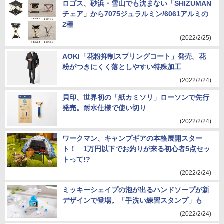
ロゴス、砂浜・雪山でも沈まない「SHIZUMAN
チェア」から7075ジュラルミン/6061アルミの
2種
(2022/2/25)
AOKI「花粉抑制スプリングコート」発売。花
粉がつきにくく落としやすい特殊加工
(2022/2/24)
貝印、世界初の「紙カミソリ」ローソンで先行
発売。耐水仕様で使い切り
(2022/2/24)
ワークマン、キャンプギアの本格展開スター
ト！ 1万円以下でお釣りが来る初心者5点セッ
トって!?
(2022/2/24)
ミッキーシェイプの泡が出るハンドソープが新
デザインで登場。「手洗い練習スタンプ」も
(2022/2/24)