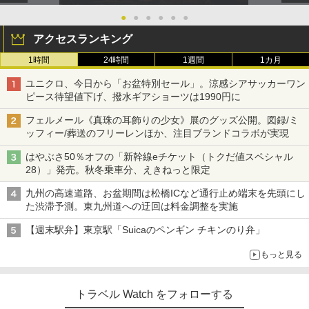
●
●
●
●
●
●
アクセスランキング
1時間
24時間
1週間
1カ月
ユニクロ、今日から「お盆特別セール」。涼感シアサッカーワン
ピース待望値下げ、撥水ギアショーツは1990円に
フェルメール《真珠の耳飾りの少女》展のグッズ公開。図録/ミ
ッフィー/葬送のフリーレンほか、注目ブランドコラボが実現
はやぶさ50％オフの「新幹線eチケット（トクだ値スペシャル
28）」発売。秋冬乗車分、えきねっと限定
九州の高速道路、お盆期間は松橋ICなど通行止め端末を先頭にし
た渋滞予測。東九州道への迂回は料金調整を実施
【週末駅弁】東京駅「Suicaのペンギン チキンのり弁」
もっと見る
トラベル Watch をフォローする