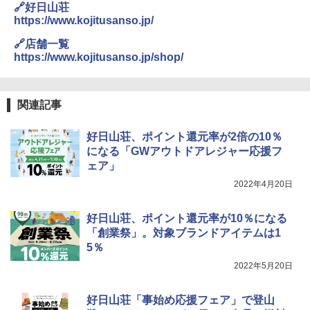
026リニューアル 急速冷凍 空間倍増 衛生的
🔗好日山荘
コンパクト 保冷力長持ち
https://www.kojitusanso.jp/
🔗店舗一覧
￥2,980
https://www.kojitusanso.jp/shop/
ポインターライト 強力 小型 緑色/赤色/青紫色
USB充電式 高精度 超長距離照射 長時間使用
関連記事
可能 安全ロック付き 高安全性 金属製耐久 コ
ンパクト多機能設計 持ち運び便利 アウトド
ア/オフィス/教育現場/展示会用 緑
好日山荘、ポイント還元率が2倍の10％
になる「GWアウトドアレジャー応援フ
￥1,180
ェア」
2022年4月20日
電動エアーポンプ SUP用 20PSI 電動ポンプ
ゴムボート 空気入れ 空気抜き 自動停止 過熱
好日山荘、ポイント還元率が10％になる
保護 日光可読lcd 7種類ノズル付き
「創業祭」。対象ブランドアイテムは1
￥7,884
5％
2022年5月20日
好日山荘「事始め応援フェア」で登山