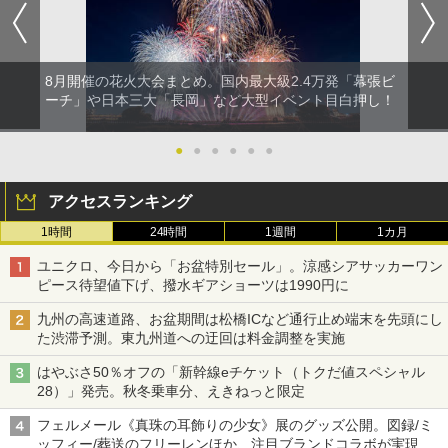
8月開催の花火大会まとめ。国内最大級2.4万発「幕張ビ
ーチ」や日本三大「長岡」など大型イベント目白押し！
●
●
●
●
●
●
アクセスランキング
1時間
24時間
1週間
1カ月
ユニクロ、今日から「お盆特別セール」。涼感シアサッカーワン
ピース待望値下げ、撥水ギアショーツは1990円に
九州の高速道路、お盆期間は松橋ICなど通行止め端末を先頭にし
た渋滞予測。東九州道への迂回は料金調整を実施
はやぶさ50％オフの「新幹線eチケット（トクだ値スペシャル
28）」発売。秋冬乗車分、えきねっと限定
フェルメール《真珠の耳飾りの少女》展のグッズ公開。図録/ミ
ッフィー/葬送のフリーレンほか、注目ブランドコラボが実現