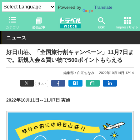
Powered by
Translate
トラベル Watch
旅の情報
目的
アウトドア
カテゴリ
過去記事
検索
Impressサイト
ニュース
好日山荘、「全国旅行割キャンペーン」11月7日ま
で。新規入会＆買い物で500ポイントもらえる
編集部：白江ちなみ
2022年10月14日 12:14
リスト
2022年10月11日～11月7日 実施