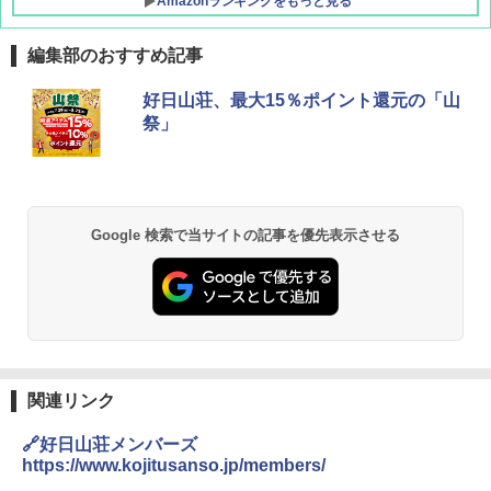
Amazonランキングをもっと見る
編集部のおすすめ記事
DEWEL パラソル 大型 ビーチ アウトドアパ
好日山荘、最大15％ポイント還元の「山
ラソル ガーデン サイトシート付 折りたたみ
祭」
防水 UVカット 4段階高さ調整 軽量 収納袋付
き
￥6,459
Google 検索で当サイトの記事を優先表示させる
熊撃退スプレー 熊よけスプレー 熊スプレー
【日本企業販売】超強力クマ対策スプレー 30
0ml（連続噴射30秒）110ml（連続噴射15
秒）射程5～10m 安全ロック搭載 携帯収納袋
付き ヒグマ・イノシシ対策 自治体・教育機
関の購入実績 登山・キャンプ・アウトドア・
防災用品 長期保存可能 緊急時用 日本国内発
送
関連リンク
￥3,680
🔗好日山荘メンバーズ
https://www.kojitusanso.jp/members/
GRANDOOR ステンレス保冷剤 2個セット 2