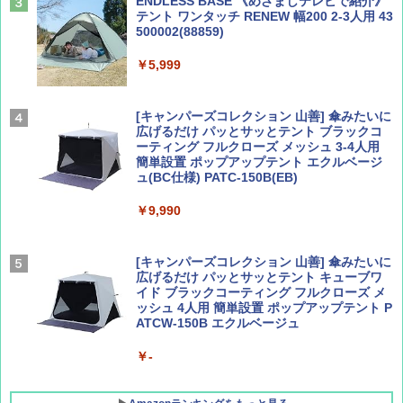
ENDLESS BASE 《めざましテレビで紹介》
テント ワンタッチ RENEW 幅200 2-3人用 43
500002(88859)
Coyote No.89 特集 星野道夫 夢見る旅
A26 地球の歩き方 チェコ ポーランド スロヴ
ァキア 2026～2027 地球の歩き方A ヨーロッ
￥5,999
パ
￥1,540
￥2,277
[キャンパーズコレクション 山善] 傘みたいに
広げるだけ パッとサッとテント ブラックコ
ーティング フルクローズ メッシュ 3-4人用
簡単設置 ポップアップテント エクルベージ
AIRLINE（エアライン）2026年9月号【特
新しい日本地理 地図・統計・移動から読み
ュ(BC仕様) PATC-150B(EB)
集】ボーイング110周年を祝して！
解く (講談社現代新書)
￥9,990
￥1,760
￥1,540
[キャンパーズコレクション 山善] 傘みたいに
広げるだけ パッとサッとテント キューブワ
イド ブラックコーティング フルクローズ メ
ッシュ 4人用 簡単設置 ポップアップテント P
ATCW-150B エクルベージュ
￥-