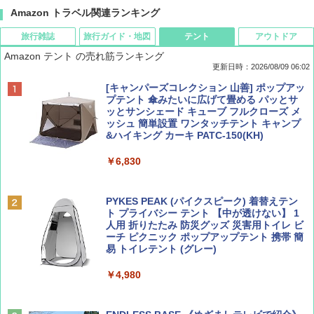
Amazon トラベル関連ランキング
旅行雑誌
旅行ガイド・地図
テント
アウトドア
Amazon テント の売れ筋ランキング
更新日時：2026/08/09 06:02
BE-PAL(ビ-パル) 2026年 9 月号【特別付録:
地球の歩き方 スター・ウォーズ
[キャンパーズコレクション 山善] ポップアッ
SOTO ミニマル"旅"財布 ランダム2種】
プテント 傘みたいに広げて畳める パッとサ
ッとサンシェード キューブ フルクローズ メ
￥2,695
ッシュ 簡単設置 ワンタッチテント キャンプ
￥1,500
&ハイキング カーキ PATC-150(KH)
￥6,830
ディズニーファン ２０２６年 ９月号 [雑
A09 地球の歩き方 イタリア 2026～2027 地
誌] (ＤＩＳＮＥＹ ＦＡＮ)
球の歩き方A ヨーロッパ
PYKES PEAK (パイクスピーク) 着替えテン
ト プライバシー テント 【中が透けない】 1
￥713
￥2,479
人用 折りたたみ 防災グッズ 災害用トイレ ビ
ーチ ピクニック ポップアップテント 携帯 簡
易 トイレテント (グレー)
山と溪谷 2026年8月号「南アルプス大全」
D40 地球の歩き方 チェンマイ タイ北部の魅
￥4,980
力的な町 2026～2027 地球の歩き方D アジア
￥1,540
￥2,079