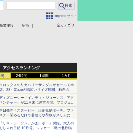
Impress サイト
全カテゴリ
商業施設
宿泊
アクセスランキング
時間
24時間
1週間
1カ月
クロックスのリカバリーサンダルがセールで半
額。23～31cmの幅広いサイズ展開、独自のク
ッション素材を採用
ディズニーシー「インディ・ジョーンズ・アド
ベンチャー」が11月末に運営再開。プロジェク
ションマッピングを追加、DPAは1500円
本日発売「スヌーピー」圧縮収納ポーチ。ファ
スナー閉めるだけで着替えや荷物がスリムにま
とまる
「リサ・ラーソン」がま口ポーチ付録、大人の
おしゃれ手帖 10月号。ジャカード織の北欧猫デ
ザイン