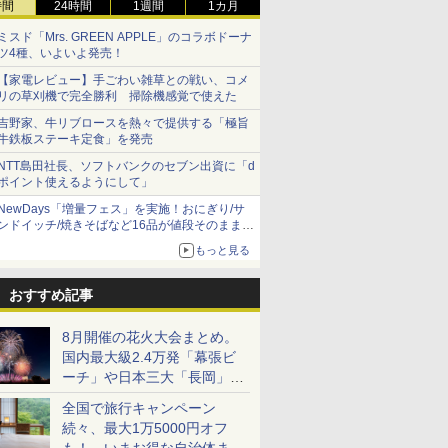
時間
24時間
1週間
1カ月
ミスド「Mrs. GREEN APPLE」のコラボドーナ
ツ4種、いよいよ発売！
【家電レビュー】手ごわい雑草との戦い、コメ
リの草刈機で完全勝利 掃除機感覚で使えた
吉野家、牛リブロースを熱々で提供する「極旨
牛鉄板ステーキ定食」を発売
NTT島田社長、ソフトバンクのセブン出資に「d
ポイント使えるようにして」
NewDays「増量フェス」を実施！おにぎり/サ
ンドイッチ/焼きそばなど16品が値段そのままで
ボリュームアップ
もっと見る
おすすめ記事
8月開催の花火大会まとめ。
国内最大級2.4万発「幕張ビ
ーチ」や日本三大「長岡」な
ど大型イベント目白押し！
全国で旅行キャンペーン
続々、最大1万5000円オフ