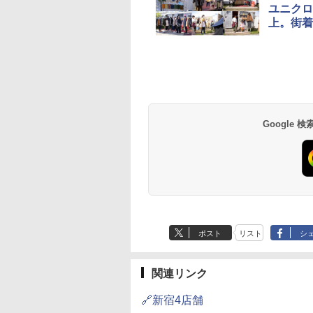
ユニクロ
上。街着
草津温泉 ホテル櫻
品川プリンスホテル
グランドニッコー東
海のサウナ＆スパ
東京ドームホテル
シェラトン・グラン
井
京ベイ 舞浜
オールインクルーシ
デ・トーキョーベ
7,037円～
7,980円～
ブ 島原温泉ホテル
イ・ホテル
14,300円～
6,800円～
南風楼
10,450円～
7,950円～
Google
ポスト
リスト
シ
関連リンク
🔗新宿4店舗