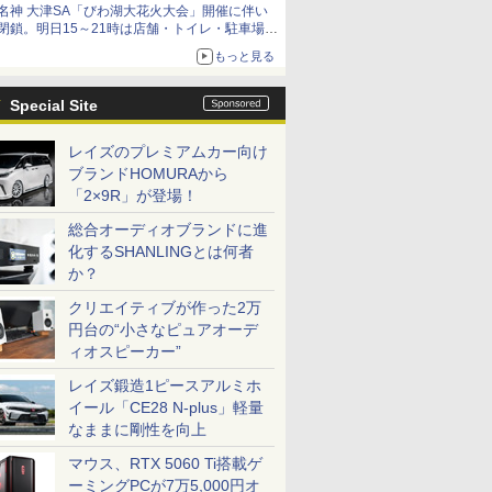
名神 大津SA「びわ湖大花火大会」開催に伴い
閉鎖。明日15～21時は店舗・トイレ・駐車場の
利用不可
もっと見る
Special Site
レイズのプレミアムカー向け
ブランドHOMURAから
「2×9R」が登場！
総合オーディオブランドに進
化するSHANLINGとは何者
か？
クリエイティブが作った2万
円台の“小さなピュアオーデ
ィオスピーカー”
レイズ鍛造1ピースアルミホ
イール「CE28 N-plus」軽量
なままに剛性を向上
マウス、RTX 5060 Ti搭載ゲ
ーミングPCが7万5,000円オ