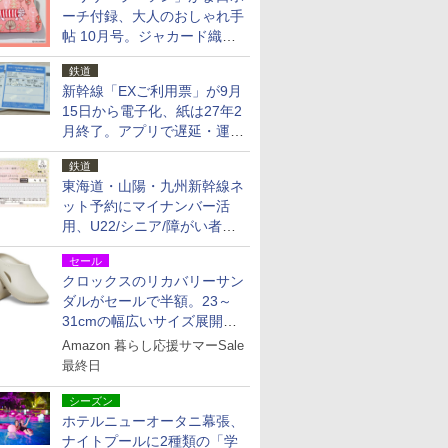
ーチ付録、大人のおしゃれ手
帖 10月号。ジャカード織の
北欧猫デザイン
鉄道
新幹線「EXご利用票」が9月
15日から電子化、紙は27年2
月終了。アプリで遅延・運休
も確認可能に
鉄道
東海道・山陽・九州新幹線ネ
ット予約にマイナンバー活
用、U22/シニア/障がい者割
を9月15日から発売
セール
クロックスのリカバリーサン
ダルがセールで半額。23～
31cmの幅広いサイズ展開、
独自のクッション素材を採用
Amazon 暮らし応援サマーSale
最終日
シーズン
ホテルニューオータニ幕張、
ナイトプールに2種類の「学