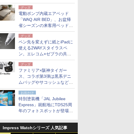
グッズ
電動ポンプ内蔵エアベッド
「WAQ AIR BED」、お盆帰
省シーズンの来客用ベッドに
も。使用後は収納バッグでコ
グッズ
ンパクトに保管
ペン先を変えずに紙とiPadに
使える2WAYスタイラスペ
ン。エレコム×ゼブラの共同
開発
グッズ
ファミリア×阪神タイガー
ス、コラボ第3弾は黒系デニ
ムバッグやサコッシュなど6
点。8月21日オンラインスト
お出かけ
アで発売
特別塗装機「JAL Jubilee
Express」就航地にTDS25周
年のフォトスポットが登場。
10月末まで青森空港に
Impress Watchシリーズ 人気記事