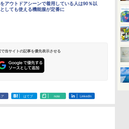
をアウトドアシーンで着用している人は90％以
としても使える機能服が定番に
北陸 福井 あわら
品川プリンスホテ
舞浜ビューホテル
箱根湯本温泉 ホテ
ホテルトラスティ東
オリエンタルホテル
下呂温泉 水明館
住友不動産ホテル ヴ
東京ベイ舞浜ホテル
温泉 清風荘（北陸
ル イーストタワー
ｂｙ ＨＵＬＩＣ
ル おかだ
京ベイサイド
東京ベイ
ィラフォンテーヌグラ
ファーストリゾート
8,250円～
最大級の庭園露天風
（旧：東京ベイ舞浜
ンド東京有明
9,958円～
11,200円～
5,450円～
5,200円～
4,290円～
呂の宿 清風荘）
ホテル）
19,541円～
5,758円～
6,070円～
 検索で当サイトの記事を優先表示させる
ェア
はてブ
note
LinkedIn