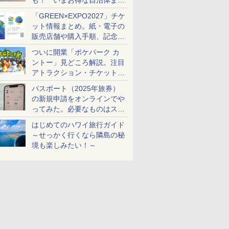
も！ いまお得な自治体まと
め
「GREEN×EXPO2027」チケ
ット情報まとめ。紙・電子の
販売店舗や購入手順、記念チ
ケットも解説
ついに開業「ポケパーク カ
ントー」見どころ解説。注目
アトラクション・チケット手
配・来場前に必要な準備は？
パスポート（2025年旅券）
の新規申請をオンラインでや
ってみた。必要なものはスマ
ホとマイナカードのみ
はじめてのハワイ旅行ガイド
～せっかく行くなら隣島の秘
境も楽しみたい！～