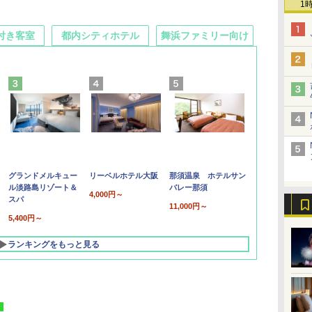
1
付き客室
都内シティホテル
舞浜ファミリー向け
グランドメルキュー
リーベルホテル大阪
那須温泉 ホテルサン
ル淡路島リゾート＆
バレー那須
4,000円～
スパ
11,000円～
5,400円～
ランキングをもっと見る