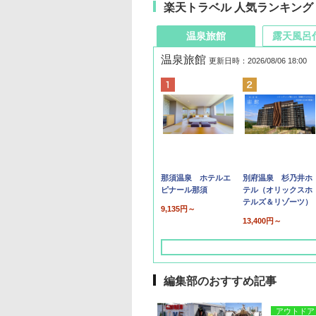
楽天トラベル 人気ランキング
温泉旅館
露天風呂
温泉旅館
更新日時：2026/08/06 18:00
那須温泉 ホテルエ
別府温泉 杉乃井ホ
ピナール那須
テル（オリックスホ
テルズ＆リゾーツ）
9,135円～
13,400円～
編集部のおすすめ記事
アウトドア