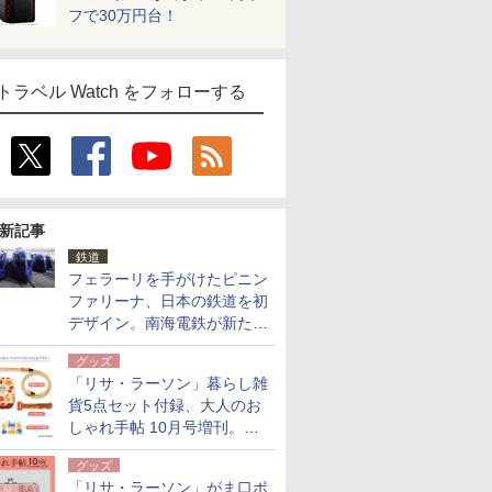
フで30万円台！
トラベル Watch をフォローする
新記事
鉄道
フェラーリを手がけたピニン
ファリーナ、日本の鉄道を初
デザイン。南海電鉄が新たな
「空港特急」をなにわ筋線へ
グッズ
導入
「リサ・ラーソン」暮らし雑
貨5点セット付録、大人のお
しゃれ手帖 10月号増刊。
USBケーブルや缶ケースなど
グッズ
「リサ・ラーソン」がま口ポ