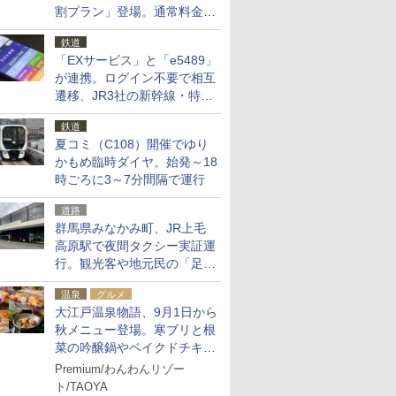
割プラン」登場。通常料金の
およそ半額でお得に夜活
鉄道
「EXサービス」と「e5489」
が連携。ログイン不要で相互
遷移、JR3社の新幹線・特急
予約をアプリで一括確認
鉄道
夏コミ（C108）開催でゆり
かもめ臨時ダイヤ。始発～18
時ごろに3～7分間隔で運行
道路
群馬県みなかみ町、JR上毛
高原駅で夜間タクシー実証運
行。観光客や地元民の「足が
ない」課題解消へ、木金土に
温泉
グルメ
2台体制
大江戸温泉物語、9月1日から
秋メニュー登場。寒ブリと根
菜の吟醸鍋やベイクドチキ
ン、ショコラ＆栗スイーツも
Premium/わんわんリゾー
食べ放題に
ト/TAOYA