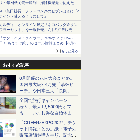
リの草刈機で完全勝利 掃除機感覚で使えた
NTT島田社長、ソフトバンクのセブン出資に「d
ポイント使えるようにして」
カルディ、オンライン限定「ネコバッグ＆タン
ブラーセット」を一般販売。7月の抽選販売の
当選無効分
「オクトパストラベラー」70%オフで1,643
円！ もうすぐ終了のセール情報まとめ【8月8日
更新】
もっと見る
ニンテンドーeショップでは「大神 絶景版」が
67%オフで990円
おすすめ記事
8月開催の花火大会まとめ。
国内最大級2.4万発「幕張ビ
ーチ」や日本三大「長岡」な
ど大型イベント目白押し！
全国で旅行キャンペーン
続々、最大1万5000円オフ
も！ いまお得な自治体まと
め
「GREEN×EXPO2027」チケ
ット情報まとめ。紙・電子の
販売店舗や購入手順、記念チ