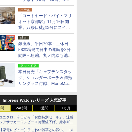
14日・15日
ホテル
「コートヤード・バイ・マリ
オット京都駅」11月16日開
業。八条口徒歩3分にスイー
ト含む全270室、ダイニング
鉄道
も併設
銀座線、平日70本・土休日
58本増発で日中の運転を3分
間隔へ短縮。丸ノ内線も池袋
～中野坂上を4分間隔に
アウトドア
本日発売「キャプテンスタッ
グ」ショルダーポーチ＆調光
サングラス付録、MonoMax
9月号増刊
Impress Watchシリーズ 人気記事
時間
24時間
1週間
1カ月
ユニクロ、今日から「お盆特別セール」。涼感
シアサッカーワンピース待望値下げ、撥水ギア
ショーツは1990円に
【家電レビュー】手ごわい雑草との戦い、コメ