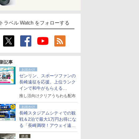
トラベル Watch をフォローする
新記事
お出かけ
ゼンリン、スポーツファンの
長崎遠征を応援。上位ランク
インで和牛がもらえる
「GO！GO！長崎スタンプラ
推し活向けクリアうちわも配布
リー」
お出かけ
長崎スタジアムシティでの観
戦＆2泊で最大1万円お得にな
る「長崎満喫！アウェイ遠征
応援キャンペーン」
鉄道