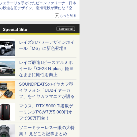
フェラーリを手がけたピニンファリーナ、日本
の鉄道を初デザイン。南海電鉄が新たな「空港
特急」をなにわ筋線へ導入
もっと見る
Special Site
レイズのパワーデザインホイ
ール「M6」に新色登場!!
レイズ鍛造1ピースアルミホ
イール「CE28 N-plus」軽量
なままに剛性を向上
SOUNDPEATSのイヤカフ型
イヤフォン「UU2イヤーカ
フ」をイヤカフマニアが語る
マウス、RTX 5060 Ti搭載ゲ
ーミングPCが7万5,000円オ
フで30万円台！
ソニーミラーレス一眼の大特
集！ 見どころ記事まとめ