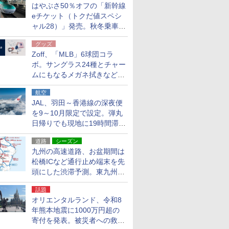
はやぶさ50％オフの「新幹線
eチケット（トクだ値スペシ
ャル28）」発売。秋冬乗車
分、えきねっと限定
グッズ
Zoff、「MLB」6球団コラ
ボ。サングラス24種とチャー
ムにもなるメガネ拭きなど雑
貨24種
航空
JAL、羽田～香港線の深夜便
を9～10月限定で設定。弾丸
日帰りでも現地に19時間滞在
できる
道路
シーズン
九州の高速道路、お盆期間は
松橋ICなど通行止め端末を先
頭にした渋滞予測。東九州道
への迂回は料金調整を実施
話題
オリエンタルランド、令和8
年熊本地震に1000万円超の
寄付を発表。被災者への救援