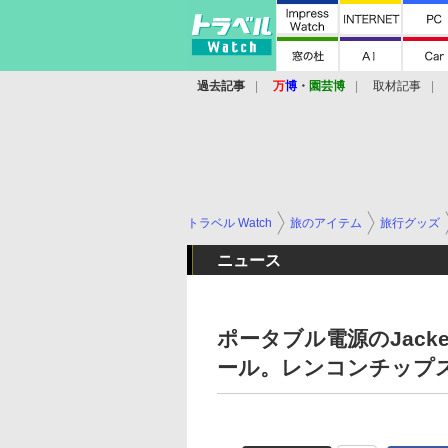
過去記事
万
博
・
園芸博
取材記事
トラベル Watch
旅のアイテム
旅行グッズ
ニュース
ポータブル電源のJack
ール。レンコンチップ