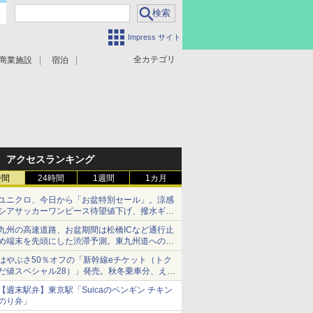
Impress サイト
全カテゴリ
商業施設
宿泊
アクセスランキング
時間
24時間
1週間
1カ月
ユニクロ、今日から「お盆特別セール」。涼感
シアサッカーワンピース待望値下げ、撥水ギア
ショーツは1990円に
九州の高速道路、お盆期間は松橋ICなど通行止
め端末を先頭にした渋滞予測。東九州道への迂
回は料金調整を実施
はやぶさ50％オフの「新幹線eチケット（トク
だ値スペシャル28）」発売。秋冬乗車分、えき
ねっと限定
【週末駅弁】東京駅「Suicaのペンギン チキン
のり弁」