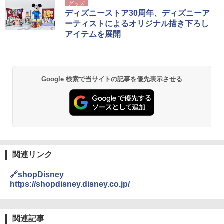
BUNDOK(バンドック)ソロ ドーム 1 EX BDK
グッズ
-08EX カーキ ソロキャンプ ポリエステル フ
ディズニーストア30周年、ディズニーア
レーム テント
ーティストによるオリジナル描き下ろし
アイテムを展開
￥14,800
GRANDOOR ステンレス保冷剤 2個セット 2
026リニューアル 急速冷凍 空間倍増 衛生的
Google 検索で当サイトの記事を優先表示させる
コンパクト 保冷力長持ち
￥2,980
DEWEL パラソル 大型 ビーチ アウトドアパ
ラソル ガーデン サイトシート付 折りたたみ
防水 UVカット 4段階高さ調整 軽量 収納袋付
き
関連リンク
￥6,459
🔗shopDisney
https://shopdisney.disney.co.jp/
熊撃退スプレー 熊よけスプレー 熊スプレー
【日本企業販売】超強力クマ対策スプレー 30
0ml（連続噴射30秒）110ml（連続噴射15
関連記事