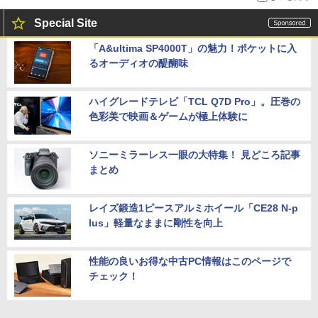
Special Site
「A&ultima SP4000T」の魅力！ポケットに入
るオーディオの醍醐味
ハイグレードテレビ「TCL Q7D Pro」。圧巻の
色彩美で映画＆ゲームが極上体験に
ソニーミラーレス一眼の大特集！ 見どころ記事
まとめ
レイズ鍛造1ピースアルミホイール「CE28 N-p
lus」軽量なままに剛性を向上
性能の良いお得な中古PC情報はこのページで
チェック！