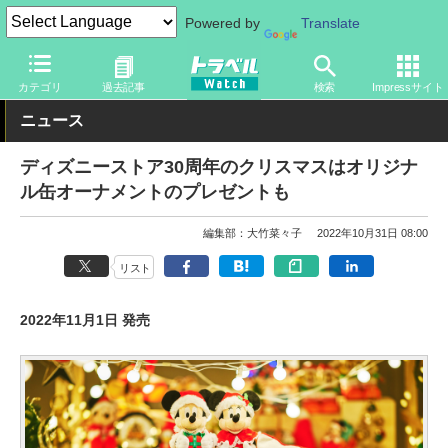
Powered by
Translate
トラベル Watch
旅のアイテム
旅行グッズ
キャラクター
カテゴリ
過去記事
検索
Impressサイト
ニュース
ディズニーストア30周年のクリスマスはオリジナ
ル缶オーナメントのプレゼントも
編集部：大竹菜々子
2022年10月31日 08:00
リスト
2022年11月1日 発売