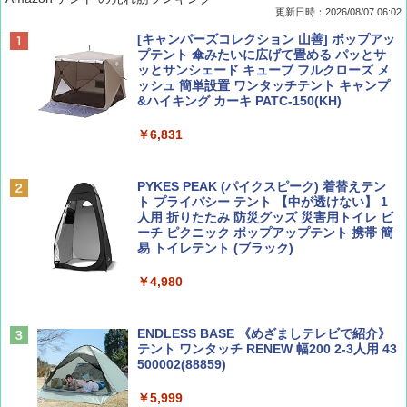
更新日時：2026/08/07 06:02
ディズニーファン ２０２６年 ９月号 [雑
D40 地球の歩き方 チェンマイ タイ北部の魅
[キャンパーズコレクション 山善] ポップアッ
誌] (ＤＩＳＮＥＹ ＦＡＮ)
力的な町 2026～2027 地球の歩き方D アジア
プテント 傘みたいに広げて畳める パッとサ
ッとサンシェード キューブ フルクローズ メ
ッシュ 簡単設置 ワンタッチテント キャンプ
￥713
￥2,079
&ハイキング カーキ PATC-150(KH)
￥6,831
BE-PAL(ビ-パル) 2026年 9 月号【特別付録:
A09 地球の歩き方 イタリア 2026～2027 地
SOTO ミニマル"旅"財布 ランダム2種】
球の歩き方A ヨーロッパ
PYKES PEAK (パイクスピーク) 着替えテン
ト プライバシー テント 【中が透けない】 1
￥1,500
￥2,479
人用 折りたたみ 防災グッズ 災害用トイレ ビ
ーチ ピクニック ポップアップテント 携帯 簡
易 トイレテント (ブラック)
山と溪谷 2026年8月号「南アルプス大全」
地球の歩き方 スター・ウォーズ
￥4,980
￥1,540
￥2,695
ENDLESS BASE 《めざましテレビで紹介》
テント ワンタッチ RENEW 幅200 2-3人用 43
500002(88859)
Coyote No.89 特集 星野道夫 夢見る旅
A26 地球の歩き方 チェコ ポーランド スロヴ
ァキア 2026～2027 地球の歩き方A ヨーロッ
￥5,999