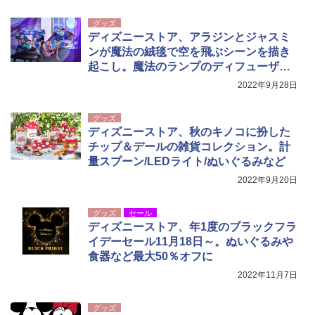
秒）射程5～10m 安全ロック搭載 携帯収納袋
付き ヒグマ・イノシシ対策 自治体・教育機
グッズ
関の購入実績 登山・キャンプ・アウトドア・
ディズニーストア、アラジンとジャスミ
防災用品 長期保存可能 緊急時用 日本国内発
送
ンが魔法の絨毯で空を飛ぶシーンを描き
起こし。魔法のランプのディフューザー
￥3,680
も
2022年9月28日
ポインターライト 強力 小型 緑色/赤色/青紫色
グッズ
USB充電式 高精度 超長距離照射 長時間使用
ディズニーストア、秋のキノコに扮した
可能 安全ロック付き 高安全性 金属製耐久 コ
チップ＆デールの雑貨コレクション。計
ンパクト多機能設計 持ち運び便利 アウトド
量スプーン/LEDライト/ぬいぐるみなど
ア/オフィス/教育現場/展示会用 緑
2022年9月20日
￥1,180
グッズ
セール
ディズニーストア、年1度のブラックフラ
イデーセール11月18日～。ぬいぐるみや
食器など最大50％オフに
2022年11月7日
グッズ