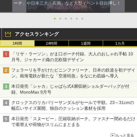
ーチ」や日本三大「長岡」など大型イベント目白押し！
●
●
●
●
●
●
アクセスランキング
1時間
24時間
1週間
1カ月
「リサ・ラーソン」がま口ポーチ付録、大人のおしゃれ手帖 10
月号。ジャカード織の北欧猫デザイン
フェラーリを手がけたピニンファリーナ、日本の鉄道を初デザイ
ン。南海電鉄が新たな「空港特急」をなにわ筋線へ導入
本日発売「シャカ」じゃばら式4層収納ショルダーバッグが付
録、MonoMax 9月号
クロックスのリカバリーサンダルがセールで半額。23～31cmの
幅広いサイズ展開、独自のクッション素材を採用
本日発売「スヌーピー」圧縮収納ポーチ。ファスナー閉めるだけ
で着替えや荷物がスリムにまとまる
もっと見る