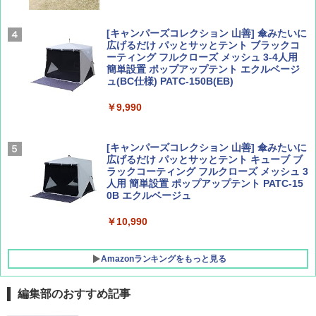
パ
￥1,540
￥2,277
[キャンパーズコレクション 山善] 傘みたいに
広げるだけ パッとサッとテント ブラックコ
ーティング フルクローズ メッシュ 3-4人用
簡単設置 ポップアップテント エクルベージ
AIRLINE（エアライン）2026年9月号【特
新しい日本地理 地図・統計・移動から読み
ュ(BC仕様) PATC-150B(EB)
集】ボーイング110周年を祝して！
解く (講談社現代新書)
￥9,990
￥1,760
￥1,540
[キャンパーズコレクション 山善] 傘みたいに
広げるだけ パッとサッとテント キューブ ブ
ラックコーティング フルクローズ メッシュ 3
人用 簡単設置 ポップアップテント PATC-15
0B エクルベージュ
￥10,990
Amazonランキングをもっと見る
編集部のおすすめ記事