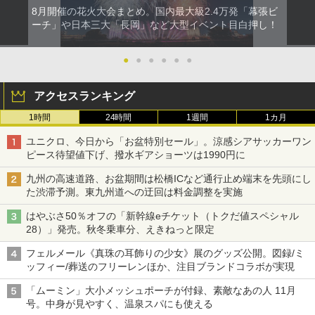
8月開催の花火大会まとめ。国内最大級2.4万発「幕張ビ
ーチ」や日本三大「長岡」など大型イベント目白押し！
●
●
●
●
●
●
アクセスランキング
1時間
24時間
1週間
1カ月
ユニクロ、今日から「お盆特別セール」。涼感シアサッカーワン
ピース待望値下げ、撥水ギアショーツは1990円に
九州の高速道路、お盆期間は松橋ICなど通行止め端末を先頭にし
た渋滞予測。東九州道への迂回は料金調整を実施
はやぶさ50％オフの「新幹線eチケット（トクだ値スペシャル
28）」発売。秋冬乗車分、えきねっと限定
フェルメール《真珠の耳飾りの少女》展のグッズ公開。図録/ミ
ッフィー/葬送のフリーレンほか、注目ブランドコラボが実現
「ムーミン」大小メッシュポーチが付録、素敵なあの人 11月
号。中身が見やすく、温泉スパにも使える