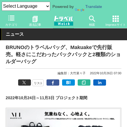
Powered by
Translate
トラベル Watch
旅のアイテム
旅行グッズ
バッグ
カテゴリ
過去記事
検索
Impressサイト
ニュース
BRUNOのトラベルバッグ、Makuakeで先行販
売。軽さにこだわったバックパックと2種類のショ
ルダーバッグ
編集部：大竹菜々子
2022年10月26日 07:00
リスト
2022年10月24日～11月3日 プロジェクト期間