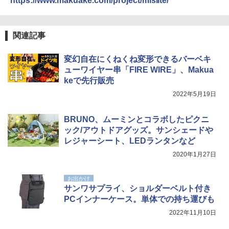
https://www.makuake.com/project/mlslite/
500002(89232)
関の購入実績 登山・キャンプ・アウトドア・
防災用品 長期保存可能 緊急時用 日本国内発
送
￥5,999
関連記事
￥3,680
[キャンパーズコレクション 山善] 傘みたいに
変幻自在にくねくね変形できるバーベキ
広げるだけ パッとサッとテント ブラックコ
ューワイヤー串「FIRE WIRE」、Makua
ーティング フルクローズ メッシュ 3-4人用
ポインターライト 強力 小型 緑色/赤色/青紫色
簡単設置 ポップアップテント エクルベージ
USB充電式 高精度 超長距離照射 長時間使用
keで先行販売
ュ(BC仕様) PATC-150B(EB)
可能 安全ロック付き 高安全性 金属製耐久 コ
2022年5月19日
ンパクト多機能設計 持ち運び便利 アウトド
ア/オフィス/教育現場/展示会用 緑
￥9,990
BRUNO、ムーミンとコラボしたピクニ
￥1,180
ック/アウトドアグッズ。サンシェードや
[キャンパーズコレクション 山善] 傘みたいに
レジャーシート、LEDランタンなど
広げるだけ パッとサッとテント キューブワ
イド ブラックコーティング フルクローズ メ
HYREKK 八角形タープ 防水タープ 3×4.5m
2020年1月27日
ッシュ 4人用 簡単設置 ポップアップテント P
ブラックラバーコーティング UPF50+ UVカ
ATCW-150B エクルベージュ
ット 5000mm耐水圧 210D生地 遮光
お出かけ
サンワサプライ、ショルダーベルト付き
￥-
￥6,579
PCインナーケース。単体での持ち運びも
2022年11月10日