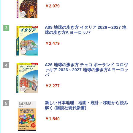
￥713
￥2,079
山と溪谷 2026年8月号「南アルプス大全」
A09 地球の歩き方 イタリア 2026～2027 地
球の歩き方A ヨーロッパ
￥1,540
￥2,479
Coyote No.89 特集 星野道夫 夢見る旅
A26 地球の歩き方 チェコ ポーランド スロヴ
ァキア 2026～2027 地球の歩き方A ヨーロッ
パ
￥1,540
￥2,277
AIRLINE（エアライン）2026年9月号【特
新しい日本地理 地図・統計・移動から読み
集】ボーイング110周年を祝して！
解く (講談社現代新書)
￥1,760
￥1,540