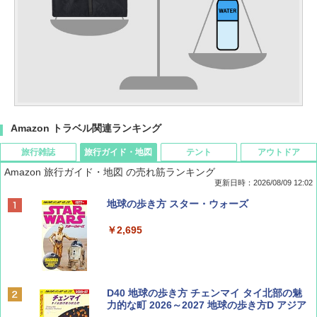
Amazon トラベル関連ランキング
旅行雑誌
旅行ガイド・地図
テント
アウトドア
Amazon 旅行ガイド・地図 の売れ筋ランキング
更新日時：2026/08/09 12:02
BE-PAL(ビ-パル) 2026年 9 月号【特別付録:
地球の歩き方 スター・ウォーズ
SOTO ミニマル"旅"財布 ランダム2種】
￥2,695
￥1,500
ディズニーファン ２０２６年 ９月号 [雑
D40 地球の歩き方 チェンマイ タイ北部の魅
誌] (ＤＩＳＮＥＹ ＦＡＮ)
力的な町 2026～2027 地球の歩き方D アジア