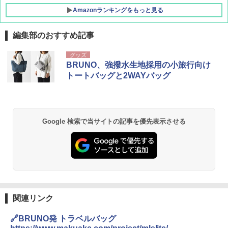
Amazonランキングをもっと見る
編集部のおすすめ記事
[キャンパーズコレクション 山善] ポップアッ
GRANDOOR ステンレス保冷剤 2個セット 2
グッズ
プテント 傘みたいに広げて畳める パッとサ
026リニューアル 急速冷凍 空間倍増 衛生的
BRUNO、強撥水生地採用の小旅行向け
ッとサンシェード キューブ フルクローズ メ
コンパクト 保冷力長持ち
トートバッグと2WAYバッグ
ッシュ 簡単設置 ワンタッチテント キャンプ
&ハイキング カーキ PATC-150(KH)
￥2,980
￥6,830
DEWEL パラソル 大型 ビーチ アウトドアパ
Google 検索で当サイトの記事を優先表示させる
ラソル ガーデン サイトシート付 折りたたみ
PYKES PEAK (パイクスピーク) 着替えテン
防水 UVカット 4段階高さ調整 軽量 収納袋付
ト プライバシー テント 【中が透けない】 1
き
人用 折りたたみ 防災グッズ 災害用トイレ ビ
ーチ ピクニック ポップアップテント 携帯 簡
￥6,459
易 トイレテント (ブラック)
￥4,980
熊撃退スプレー 熊よけスプレー 熊スプレー
関連リンク
【日本企業販売】超強力クマ対策スプレー 30
0ml（連続噴射30秒）110ml（連続噴射15
ENDLESS BASE 《めざましテレビで紹介》
秒）射程5～10m 安全ロック搭載 携帯収納袋
🔗BRUNO発 トラベルバッグ
テント ワンタッチ RENEW 幅200 2-3人用 43
付き ヒグマ・イノシシ対策 自治体・教育機