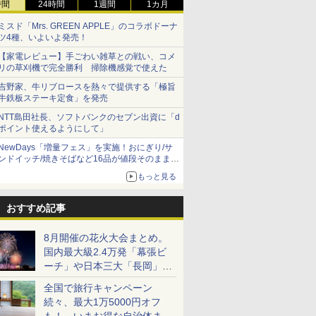
時間
24時間
1週間
1カ月
ミスド「Mrs. GREEN APPLE」のコラボドーナ
ツ4種、いよいよ発売！
【家電レビュー】手ごわい雑草との戦い、コメ
リの草刈機で完全勝利 掃除機感覚で使えた
吉野家、牛リブロースを熱々で提供する「極旨
牛鉄板ステーキ定食」を発売
NTT島田社長、ソフトバンクのセブン出資に「d
ポイント使えるようにして」
NewDays「増量フェス」を実施！おにぎり/サ
ンドイッチ/焼きそばなど16品が値段そのままで
ボリュームアップ
もっと見る
おすすめ記事
8月開催の花火大会まとめ。
国内最大級2.4万発「幕張ビ
ーチ」や日本三大「長岡」な
ど大型イベント目白押し！
全国で旅行キャンペーン
続々、最大1万5000円オフ