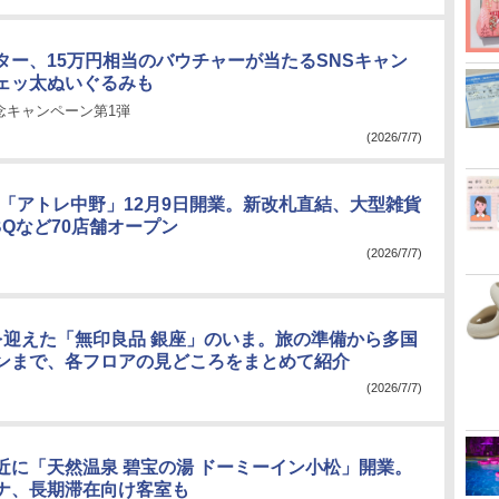
ター、15万円相当のバウチャーが当たるSNSキャン
ェッ太ぬいぐるみも
念キャンペーン第1弾
(2026/7/7)
に「アトレ中野」12月9日開業。新改札直結、大型雑貨
BQなど70店舗オープン
(2026/7/7)
を迎えた「無印良品 銀座」のいま。旅の準備から多国
ンまで、各フロアの見どころをまとめて紹介
(2026/7/7)
近に「天然温泉 碧宝の湯 ドーミーイン小松」開業。
ナ、長期滞在向け客室も