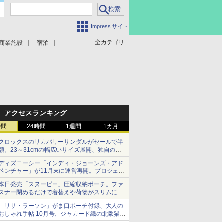
Impress サイト
全カテゴリ
商業施設
宿泊
アクセスランキング
時間
24時間
1週間
1カ月
クロックスのリカバリーサンダルがセールで半
額。23～31cmの幅広いサイズ展開、独自のク
ッション素材を採用
ディズニーシー「インディ・ジョーンズ・アド
ベンチャー」が11月末に運営再開。プロジェク
ションマッピングを追加、DPAは1500円
本日発売「スヌーピー」圧縮収納ポーチ。ファ
スナー閉めるだけで着替えや荷物がスリムにま
とまる
「リサ・ラーソン」がま口ポーチ付録、大人の
おしゃれ手帖 10月号。ジャカード織の北欧猫デ
ザイン