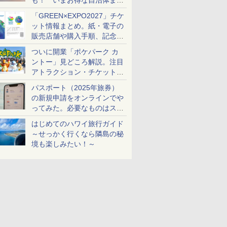
も！ いまお得な自治体まと
め
「GREEN×EXPO2027」チケ
ット情報まとめ。紙・電子の
販売店舗や購入手順、記念チ
ケットも解説
ついに開業「ポケパーク カ
ントー」見どころ解説。注目
アトラクション・チケット手
配・来場前に必要な準備は？
パスポート（2025年旅券）
の新規申請をオンラインでや
ってみた。必要なものはスマ
ホとマイナカードのみ
はじめてのハワイ旅行ガイド
～せっかく行くなら隣島の秘
境も楽しみたい！～