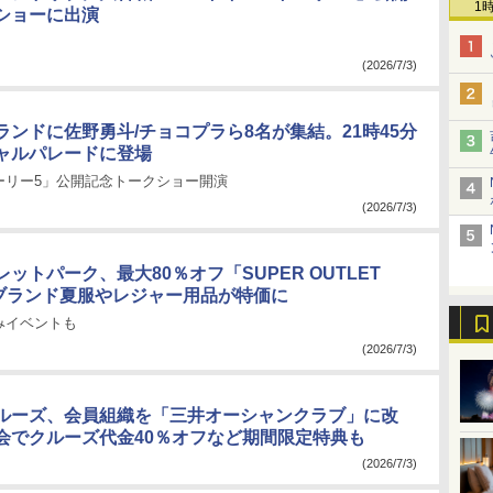
1
ショーに出演
(2026/7/3)
ランドに佐野勇斗/チョコプラら8名が集結。21時45分
ャルパレードに登場
ーリー5」公開記念トークショー開演
(2026/7/3)
ットパーク、最大80％オフ「SUPER OUTLET
。ブランド夏服やレジャー用品が特価に
みイベントも
(2026/7/3)
ルーズ、会員組織を「三井オーシャンクラブ」に改
会でクルーズ代金40％オフなど期間限定特典も
(2026/7/3)