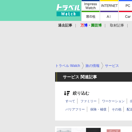
過去記事
万
博
・
園芸博
取材記事
トラベル Watch
旅の情報
サービス
サービス 関連記事
絞り込む
すべて
ファミリー
ワーケーション
バリアフリー
保険・補償
その他
配
グッズ