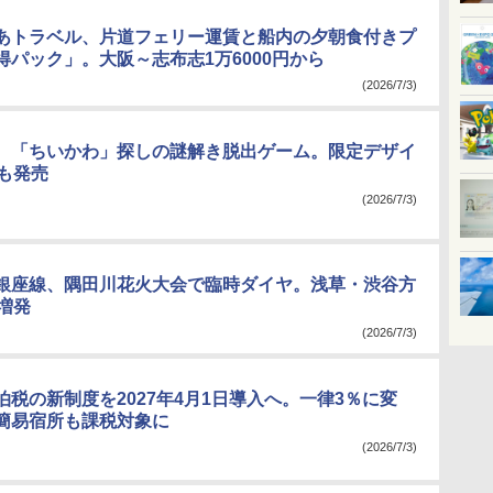
あトラベル、片道フェリー運賃と船内の夕朝食付きプ
得パック」。大阪～志布志1万6000円から
(2026/7/3)
、「ちいかわ」探しの謎解き脱出ゲーム。限定デザイ
券も発売
(2026/7/3)
銀座線、隅田川花火大会で臨時ダイヤ。浅草・渋谷方
増発
(2026/7/3)
泊税の新制度を2027年4月1日導入へ。一律3％に変
簡易宿所も課税対象に
(2026/7/3)