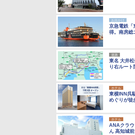
お出かけ
京急電鉄「
得。南房総
道路
東名 大井
り右ルート
ホテル
東横INN
めぐりが徒
ホテル
ANAクラ
ん 高知城前