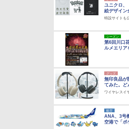
ユニクロ、
絵デザイン
特設サイトも
シーズン
第6回川口
ルメエリア
グッズ
無印良品が
てみた。ど
ワイヤレスイ
航空
ANA、3号
空港で「ポ