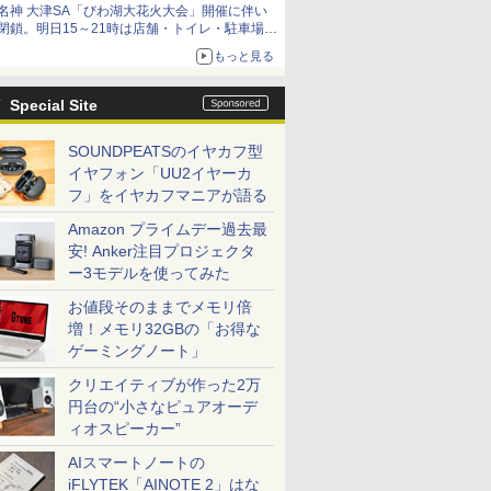
名神 大津SA「びわ湖大花火大会」開催に伴い
閉鎖。明日15～21時は店舗・トイレ・駐車場の
利用不可
もっと見る
Special Site
SOUNDPEATSのイヤカフ型
イヤフォン「UU2イヤーカ
フ」をイヤカフマニアが語る
Amazon プライムデー過去最
安! Anker注目プロジェクタ
ー3モデルを使ってみた
お値段そのままでメモリ倍
増！メモリ32GBの「お得な
ゲーミングノート」
クリエイティブが作った2万
円台の“小さなピュアオーデ
ィオスピーカー”
AIスマートノートの
iFLYTEK「AINOTE 2」はな