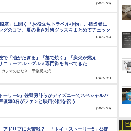
(2026/7/6)
 銀座」に聞く「お役立ちトラベル小物」。担当者に
ングのコツ、夏の暑さ対策グッズをまとめてチェック
(2026/7/6)
袋で「油がたぎる」「藁で焼く」「炭火が燃え
リニューアル・グルメ専門街を食べてきた
・カツオのたたき・干物炭火焼
(2026/7/4)
トーリー5」佐野勇斗らがディズニーでスペシャルパ
声優陣8名がファンと映画公開を祝う
(2026/7/3)
、アドリブに大苦戦？ 「トイ・ストーリー5」公開