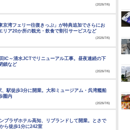
(2026/7/6)
東京湾フェリー往復きっぷ」が特典追加でさらにお
エリア20か所の観光・飲食で割引サービスなど
(2026/7/6)
松田IC～清水JCTでリニューアル工事。昼夜連続の下
閉鎖など
(2026/7/6)
呉駅、駅徒歩3分に開業。大和ミュージアム・呉湾艦船
歩圏内
(2026/7/6)
ウンプラザホテル高知、リブランドして開業。とさで
から徒歩1分に242室