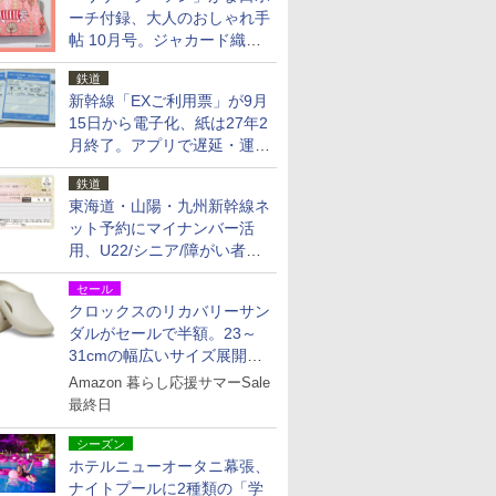
ーチ付録、大人のおしゃれ手
帖 10月号。ジャカード織の
北欧猫デザイン
鉄道
新幹線「EXご利用票」が9月
15日から電子化、紙は27年2
月終了。アプリで遅延・運休
も確認可能に
鉄道
東海道・山陽・九州新幹線ネ
ット予約にマイナンバー活
用、U22/シニア/障がい者割
を9月15日から発売
セール
クロックスのリカバリーサン
ダルがセールで半額。23～
31cmの幅広いサイズ展開、
独自のクッション素材を採用
Amazon 暮らし応援サマーSale
最終日
シーズン
ホテルニューオータニ幕張、
ナイトプールに2種類の「学