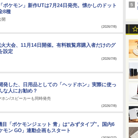
「ポケモン」新作UTは7月24日発売。懐かしのドット
全8種
公開
(2026/7/8)
花火大会、11月14日開催。有料観覧席購入者だけのグ
を設定
(2026/7/8)
開発した、日用品としての「ヘッドホン」実際に使っ
んな人にお勧め？
ヤホン/スピーカーも同時発売
(2026/7/8)
機目「ポケモンジェット 青」は“みずタイプ”。国内6
ケモン GO」連動企画もスタート
(2026/7/7)