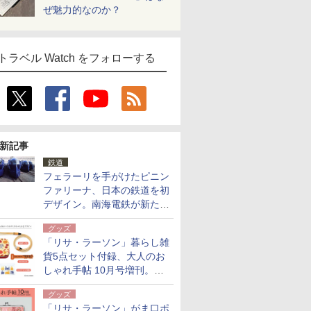
ぜ魅力的なのか？
トラベル Watch をフォローする
新記事
鉄道
フェラーリを手がけたピニン
ファリーナ、日本の鉄道を初
デザイン。南海電鉄が新たな
「空港特急」をなにわ筋線へ
グッズ
導入
「リサ・ラーソン」暮らし雑
貨5点セット付録、大人のお
しゃれ手帖 10月号増刊。
USBケーブルや缶ケースなど
グッズ
「リサ・ラーソン」がま口ポ