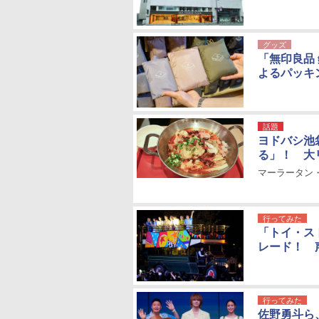
グッズ
「無印良品
よるパッキ
話題
ヨドバシ池
る」！ 大
マーラータン
行ってみた
「トイ・ス
レード！ 
行ってみた
佐野勇斗ら