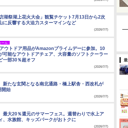
諏訪湖祭湖上花火大会」観覧チケット7月13日から2次
山に反響する大迫力スターマインなど
(2026/7/7)
セール
アウトドア用品がAmazonプライムデーに参加。10
が可能なアウトドアチェア、大容量のソフトクーラー
ど一部30％超オフ
最
(2026/7/7)
、新たな玄関となる南北通路・橋上駅舎・西改札が
用開始
(2026/7/7)
、最大20％還元のサマーフェス。週替わりで水上ア
ィ、水族館、キッズパークがおトクに
(2026/7/7)