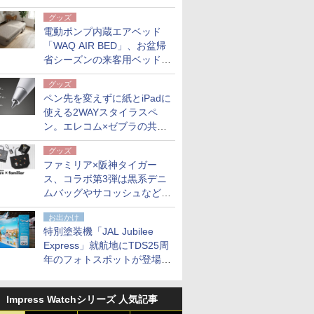
グッズ
電動ポンプ内蔵エアベッド
「WAQ AIR BED」、お盆帰
省シーズンの来客用ベッドに
も。使用後は収納バッグでコ
グッズ
ンパクトに保管
ペン先を変えずに紙とiPadに
使える2WAYスタイラスペ
ン。エレコム×ゼブラの共同
開発
グッズ
ファミリア×阪神タイガー
ス、コラボ第3弾は黒系デニ
ムバッグやサコッシュなど6
点。8月21日オンラインスト
お出かけ
アで発売
特別塗装機「JAL Jubilee
Express」就航地にTDS25周
年のフォトスポットが登場。
10月末まで青森空港に
Impress Watchシリーズ 人気記事