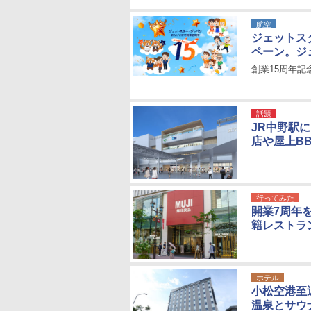
航空
ジェットス
ペーン。ジ
創業15周年記
話題
JR中野駅
店や屋上B
行ってみた
開業7周年
籍レストラ
ホテル
小松空港至
温泉とサウ