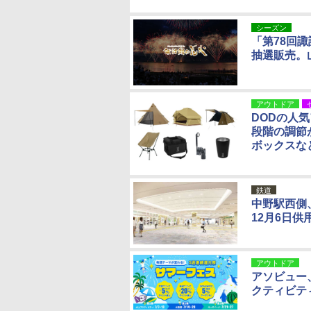
シーズン
「第78回
抽選販売。
アウトドア
DODの人気
段階の調節
ボックスな
鉄道
中野駅西側
12月6日供
アウトドア
アソビュー
クティビテ