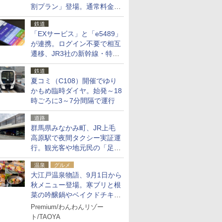
割プラン」登場。通常料金の
およそ半額でお得に夜活
鉄道
「EXサービス」と「e5489」
が連携。ログイン不要で相互
遷移、JR3社の新幹線・特急
予約をアプリで一括確認
鉄道
夏コミ（C108）開催でゆり
かもめ臨時ダイヤ。始発～18
時ごろに3～7分間隔で運行
道路
群馬県みなかみ町、JR上毛
高原駅で夜間タクシー実証運
行。観光客や地元民の「足が
ない」課題解消へ、木金土に
温泉
グルメ
2台体制
大江戸温泉物語、9月1日から
秋メニュー登場。寒ブリと根
菜の吟醸鍋やベイクドチキ
ン、ショコラ＆栗スイーツも
Premium/わんわんリゾー
食べ放題に
ト/TAOYA