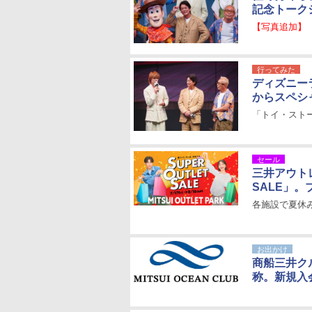
記念トーク
【写真追加】
行ってみた
ディズニー
からスペシ
「トイ・スト
セール
三井アウトレ
SALE」
各施設で夏休
お出かけ
商船三井ク
称。新規入