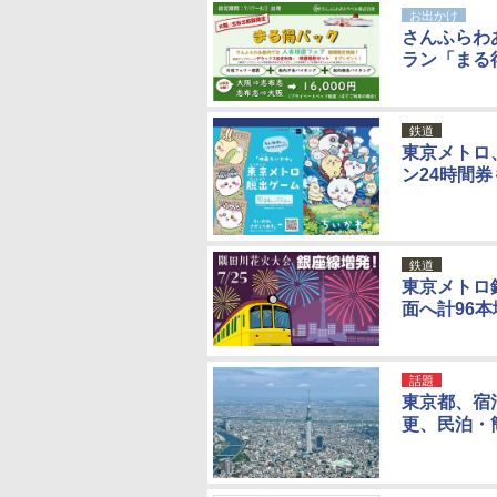
お出かけ
さんふらわ
ラン「まる
鉄道
東京メトロ
ン24時間
鉄道
東京メトロ
面へ計96本
話題
東京都、宿
更、民泊・