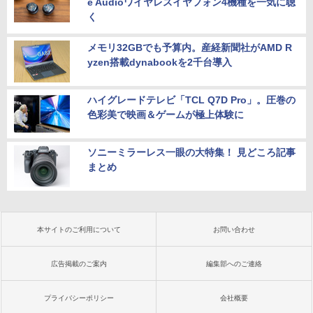
e Audioワイヤレスイヤフォン4機種を一気に聴
く
メモリ32GBでも予算内。産経新聞社がAMD R
yzen搭載dynabookを2千台導入
ハイグレードテレビ「TCL Q7D Pro」。圧巻の
色彩美で映画＆ゲームが極上体験に
ソニーミラーレス一眼の大特集！ 見どころ記事
まとめ
本サイトのご利用について
お問い合わせ
広告掲載のご案内
編集部へのご連絡
プライバシーポリシー
会社概要