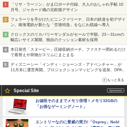
「リサ・ラーソン」がま口ポーチ付録、大人のおしゃれ手帖 10
月号。ジャカード織の北欧猫デザイン
フェラーリを手がけたピニンファリーナ、日本の鉄道を初デザイ
ン。南海電鉄が新たな「空港特急」をなにわ筋線へ導入
クロックスのリカバリーサンダルがセールで半額。23～31cmの
幅広いサイズ展開、独自のクッション素材を採用
本日発売「スヌーピー」圧縮収納ポーチ。ファスナー閉めるだけ
で着替えや荷物がスリムにまとまる
ディズニーシー「インディ・ジョーンズ・アドベンチャー」が
11月末に運営再開。プロジェクションマッピングを追加、DPA
は1500円
もっと見る
Special Site
お値段そのままでメモリ倍増！メモリ32GBの
「お得なゲーミングノート」
エントリーなのに脅威の実力!「Osprey」Nobl