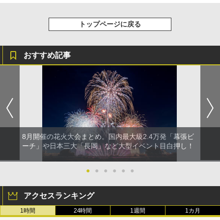
トップページに戻る
おすすめ記事
8月開催の花火大会まとめ。国内最大級2.4万発「幕張ビ
ーチ」や日本三大「長岡」など大型イベント目白押し！
●
●
●
●
●
●
アクセスランキング
1時間
24時間
1週間
1カ月