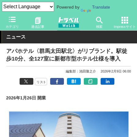
Powered by
Translate
トラベル Watch
旅の情報
ホテル・旅館
宿泊
カテゴリ
過去記事
検索
Impressサイト
ニュース
アパホテル〈群馬太田駅北〉がリブランド。駅徒
歩10分、全127室に新都市型ホテル仕様を導入
編集部：池田隆之介
2026年2月9日 06:00
リスト
2026年1月26日 開業