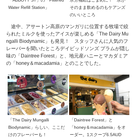
「ABBOTT ST」の「Filtered
水分補給はこまめに！ 水が
Water Refill Station」
そのまま飲めるのもケアンズ
のいいところ
途中、アサートン高原のマンガリに位置する牧場で絞
られたミルクを使ったアイスが楽しめる「The Dairy Mu
ngalli Biodynamic」も発見！ スタッフさんに人気のフ
レーバーを聞いたところデイビッドソンズ プラムが隠し
味の「Daintree Forest」と、地元産ハニーとマカダミア
の「honey＆macadamia」とのことでした。
「The Dairy Mungalli
「Daintree Forest」と
Biodynamic」らしい、ここだ
「honey＆macadamia」をオ
けのフレーバーも！
ーダー。1スクープ6.5AUD