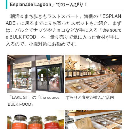
Esplanade Lagoon」での～んびり！
朝活＆まち歩きもラストスパート。海側の「ESPLAN
ADE」に戻るまでに立ち寄ったスポットもご紹介。まず
は、バルクでナッツやチョコなどが手に入る「the sourc
e BULK FOOD」へ。量り売りで気に入った食材が手に
入るので、小腹対策にお勧めです。
「LAKE ST」の「the source
ずらりと食材が並んだ店内
BULK FOOD」