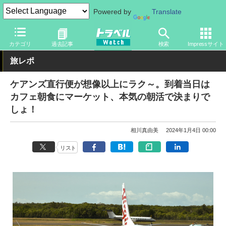
Powered by
Translate
トラベル Watch
地域
海外旅行
オセアニア
カテゴリ
過去記事
検索
Impressサイト
旅レポ
ケアンズ直行便が想像以上にラク～。到着当日は
カフェ朝食にマーケット、本気の朝活で決まりで
しょ！
相川真由美
2024年1月4日 00:00
リスト