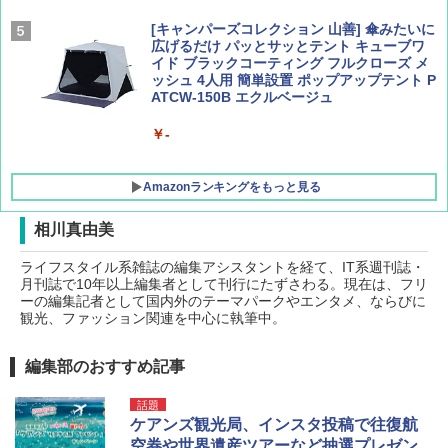
[キャンパーズコレクション 山善] 傘みたいに
広げるだけ パッとサッとテント キューブワ
イド ブラックコーティング フルクローズ メ
ッシュ 4人用 簡単設置 ポップアップテント P
ATCW-150B エクルベージュ
￥-
Amazonランキングをもっと見る
相川真由美
ライフスタイル系雑誌の編集アシスタントを経て、IT系週刊誌・
GRANDOOR ステンレス保冷剤 2個セット 2
月刊誌で10年以上編集者として刊行にたずさわる。現在は、フリ
026リニューアル 急速冷凍 空間倍増 衛生的
ーの編集記者として国内外のテーマパークやエンタメ、ならびに
コンパクト 保冷力長持ち
観光、ファッション関連を中心に執筆中。
￥2,980
編集部のおすすめ記事
BUNDOK(バンドック)ソロ ドーム 1 EX BDK
話題
-08EX カーキ ソロキャンプ ポリエステル フ
ケアンズ観光局、インスタ投稿で往復航
レーム ドーム型 テント
空券や世界遺産ツアーなど抽選プレゼン