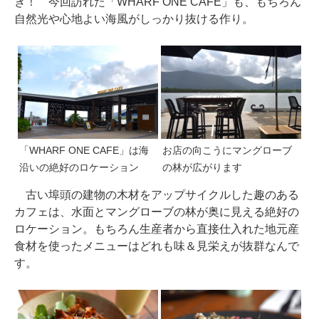
き！ 今回訪れた「WHARF ONE CAFE」も、もちろん
自然光や心地よい海風がしっかり抜ける作り。
「WHARF ONE CAFE」は海
お店の向こうにマングローブ
沿いの絶好のロケーション
の林が広がります
古い埠頭の建物の木材をアップサイクルした趣のある
カフェは、水面とマングローブの林が奥に見える絶好の
ロケーション。もちろん生産者から直接仕入れた地元産
食材を使ったメニューはどれも味＆見栄えが抜群なんで
す。