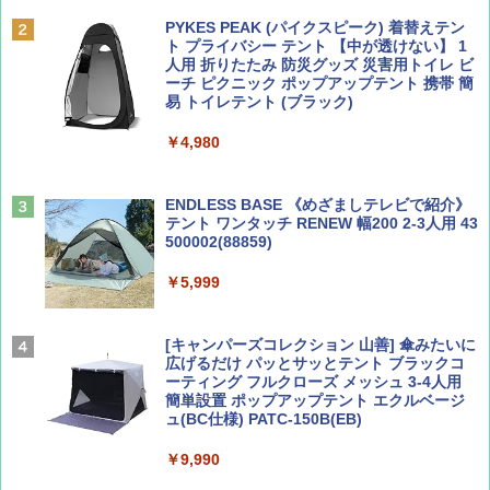
誌] (ＤＩＳＮＥＹ ＦＡＮ)
PYKES PEAK (パイクスピーク) 着替えテン
￥2,695
ト プライバシー テント 【中が透けない】 1
￥713
人用 折りたたみ 防災グッズ 災害用トイレ ビ
ーチ ピクニック ポップアップテント 携帯 簡
易 トイレテント (ブラック)
山と溪谷 2026年8月号「南アルプス大全」
僕が見た未来【完全版】
￥4,980
￥1,540
￥0
ENDLESS BASE 《めざましテレビで紹介》
テント ワンタッチ RENEW 幅200 2-3人用 43
500002(88859)
Coyote No.89 特集 星野道夫 夢見る旅
A09 地球の歩き方 イタリア 2026～2027 地
球の歩き方A ヨーロッパ
￥5,999
￥1,540
￥2,479
[キャンパーズコレクション 山善] 傘みたいに
広げるだけ パッとサッとテント ブラックコ
ーティング フルクローズ メッシュ 3-4人用
簡単設置 ポップアップテント エクルベージ
AIRLINE（エアライン）2026年9月号【特
A26 地球の歩き方 チェコ ポーランド スロヴ
ュ(BC仕様) PATC-150B(EB)
集】ボーイング110周年を祝して！
ァキア 2026～2027 地球の歩き方A ヨーロッ
パ
￥9,990
￥1,760
￥2,277