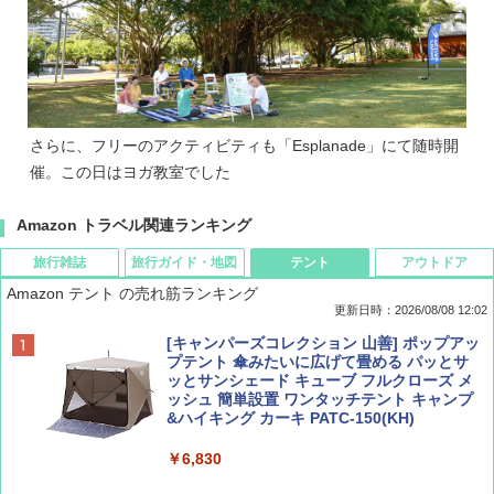
さらに、フリーのアクティビティも「Esplanade」にて随時開
催。この日はヨガ教室でした
Amazon トラベル関連ランキング
旅行雑誌
旅行ガイド・地図
テント
アウトドア
Amazon テント の売れ筋ランキング
更新日時：2026/08/08 12:02
BE-PAL(ビ-パル) 2026年 9 月号【特別付録:
D40 地球の歩き方 チェンマイ タイ北部の魅
[キャンパーズコレクション 山善] ポップアッ
SOTO ミニマル"旅"財布 ランダム2種】
力的な町 2026～2027 地球の歩き方D アジア
プテント 傘みたいに広げて畳める パッとサ
ッとサンシェード キューブ フルクローズ メ
ッシュ 簡単設置 ワンタッチテント キャンプ
￥1,500
￥2,079
&ハイキング カーキ PATC-150(KH)
￥6,830
ディズニーファン ２０２６年 ９月号 [雑
地球の歩き方 スター・ウォーズ