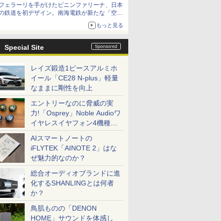
フェラーリを手がけたピニンファリーナ、日本
の鉄道を初デザイン。南海電鉄が新たな「空港
特急」をなにわ筋線へ導入
もっと見る
Special Site
レイズ鍛造1ピースアルミホ
イール「CE28 N-plus」軽量
なままに剛性を向上
エントリーなのに脅威の実
力!「Osprey」Noble Audioワ
イヤレスイヤフォン4機種を
一気に聴く
AIスマートノートの
iFLYTEK「AINOTE 2」はな
ぜ魅力的なのか？
総合オーディオブランドに進
化するSHANLINGとは何者
か？
鳥肌ものの「DENON
HOME」サウンドを体感し