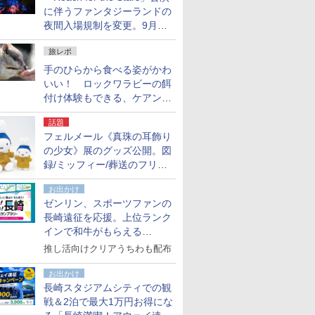
に伴うファンタジーランドの
夜間入場規制を変更。9月か
ら18時50分～20時ごろに
旅レポ
手のひらから食べる姿がかわ
いい！ ロックワラビーの餌
付け体験もできる、ケアンズ
でアサートン高原の日本語ガ
話題
イド付きツアーに参加してみ
フェルメール《真珠の耳飾り
た
の少女》展のグッズ公開。図
録/ミッフィー/葬送のフリー
レンほか、注目ブランドコラ
お出かけ
ボが実現
ゼンリン、スポーツファンの
長崎遠征を応援。上位ランク
インで和牛がもらえる
「GO！GO！長崎スタンプラ
推し活向けクリアうちわも配布
リー」
お出かけ
長崎スタジアムシティでの観
戦＆2泊で最大1万円お得にな