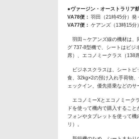
ヴァージン・オーストラリア航空
VA78便：
羽田（21時45分）
VA77便：
ケアンズ（13時15
羽田～ケアンズ線の機材は、同
グ 737-8型機で、シートはビ
席）、エコノミークラス（138
ビジネスクラスは、シートピッチ9
食、32kg×2の預け入れ手荷物
ェックイン、優先搭乗などのサ
エコノミーXとエコノミークラ
ドを使って機内で購入すること
フォンやタブレットを使って機
リ）。
新鋭機のため、シートまわりの