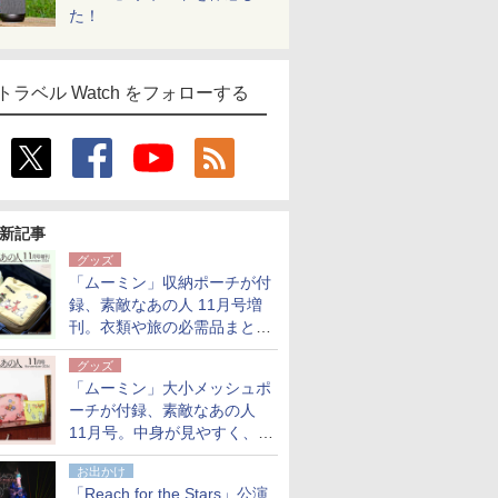
た！
トラベル Watch をフォローする
新記事
グッズ
「ムーミン」収納ポーチが付
録、素敵なあの人 11月号増
刊。衣類や旅の必需品まとま
る大小2個セット
グッズ
「ムーミン」大小メッシュポ
ーチが付録、素敵なあの人
11月号。中身が見やすく、温
泉スパにも使える
お出かけ
「Reach for the Stars」公演