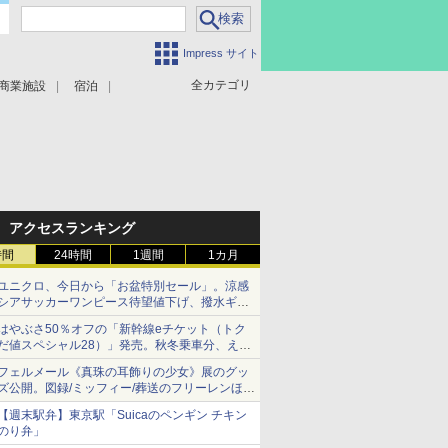
Impress サイト
全カテゴリ
商業施設
宿泊
アクセスランキング
時間
24時間
1週間
1カ月
ユニクロ、今日から「お盆特別セール」。涼感
シアサッカーワンピース待望値下げ、撥水ギア
ショーツは1990円に
はやぶさ50％オフの「新幹線eチケット（トク
だ値スペシャル28）」発売。秋冬乗車分、えき
ねっと限定
フェルメール《真珠の耳飾りの少女》展のグッ
ズ公開。図録/ミッフィー/葬送のフリーレンほ
か、注目ブランドコラボが実現
【週末駅弁】東京駅「Suicaのペンギン チキン
のり弁」