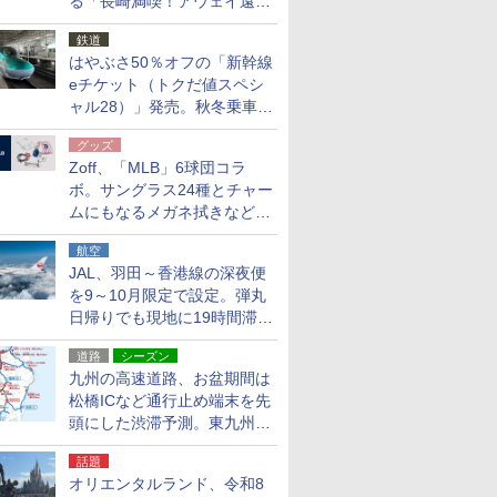
る「長崎満喫！アウェイ遠征
応援キャンペーン」
鉄道
はやぶさ50％オフの「新幹線
eチケット（トクだ値スペシ
ャル28）」発売。秋冬乗車
分、えきねっと限定
グッズ
Zoff、「MLB」6球団コラ
ボ。サングラス24種とチャー
ムにもなるメガネ拭きなど雑
貨24種
航空
JAL、羽田～香港線の深夜便
を9～10月限定で設定。弾丸
日帰りでも現地に19時間滞在
できる
道路
シーズン
九州の高速道路、お盆期間は
松橋ICなど通行止め端末を先
頭にした渋滞予測。東九州道
への迂回は料金調整を実施
話題
オリエンタルランド、令和8