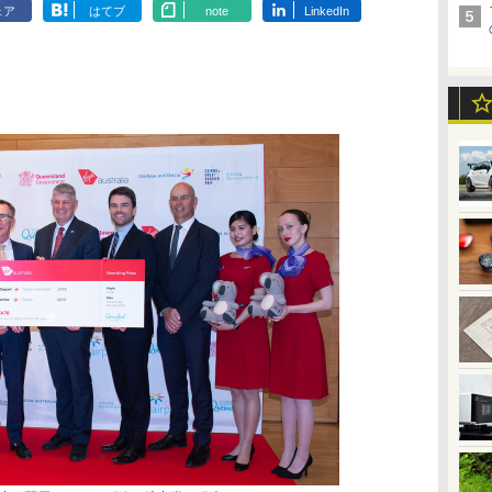
ェア
はてブ
note
LinkedIn