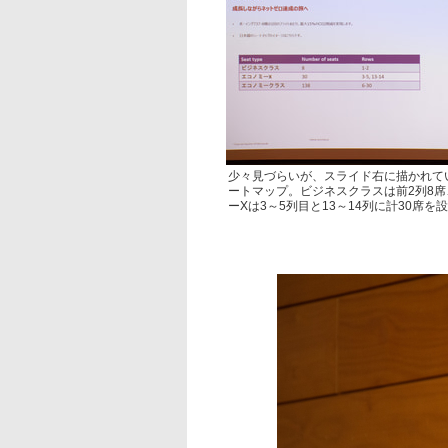
少々見づらいが、スライド右に描かれて
ートマップ。ビジネスクラスは前2列8
ーXは3～5列目と13～14列に計30席を