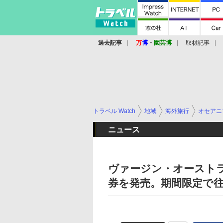
過去記事
万
博
・
園芸博
取材記事
トラベル Watch
地域
海外旅行
オセアニ
ニュース
ヴァージン・オースト
券を発売。期間限定で往復