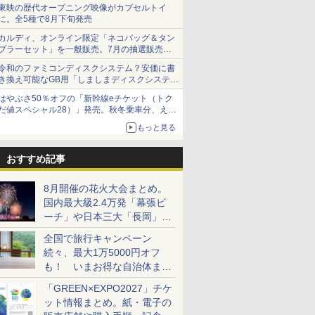
ショーツは1990円に
東映の歴代オープニング映像がカプセルトイ
に。全5種で8月下旬発売
カルディ、オンライン限定「ネコバッグ＆タン
ブラーセット」を一般販売。7月の抽選販売の
当選無効分
令和のファミコンディスクシステム？安価に書
き換え可能なGB用「しましまディスクシステ
ム」
はやぶさ50％オフの「新幹線eチケット（トク
だ値スペシャル28）」発売。秋冬乗車分、えき
ねっと限定
もっと見る
おすすめ記事
8月開催の花火大会まとめ。
国内最大級2.4万発「幕張ビ
ーチ」や日本三大「長岡」な
ど大型イベント目白押し！
全国で旅行キャンペーン
続々、最大1万5000円オフ
も！ いまお得な自治体まと
め
「GREEN×EXPO2027」チケ
ット情報まとめ。紙・電子の