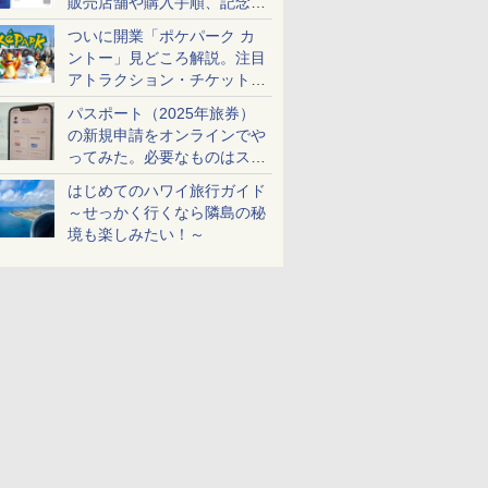
販売店舗や購入手順、記念チ
ケットも解説
ついに開業「ポケパーク カ
ントー」見どころ解説。注目
アトラクション・チケット手
配・来場前に必要な準備は？
パスポート（2025年旅券）
の新規申請をオンラインでや
ってみた。必要なものはスマ
ホとマイナカードのみ
はじめてのハワイ旅行ガイド
～せっかく行くなら隣島の秘
境も楽しみたい！～