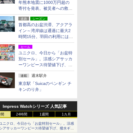
年熊本地震に1000万円超の
寄付を発表。被災者への救援
活動・復旧支援
道路
シーズン
首都高のお盆渋滞、アクアラ
イン～湾岸線は通過に最大2
時間15分。羽田の利用には
「空港西出口」の利用検討を
セール
ユニクロ、今日から「お盆特
別セール」。涼感シアサッカ
ーワンピース待望値下げ、撥
水ギアショーツは1990円に
週末駅弁
連載
東京駅「Suicaのペンギン チ
キンのり弁」
Impress Watchシリーズ 人気記事
時間
24時間
1週間
1カ月
ユニクロ、今日から「お盆特別セール」。涼感
シアサッカーワンピース待望値下げ、撥水ギア