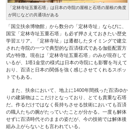
「定林寺址五重石塔」は日本の寺院の屋根と石塔の屋根の角度
が同じなどの共通項がある
「国立扶余博物館」から数分の「定林寺址」ならびに、
国宝「定林寺址五重石塔」も必ず押さえておきたい歴史
学習エリア。「定林寺址」は遷都したタイミングで建立
された寺院の一つで典型的な百済様式である伽藍配置方
式が特徴。現在は「定林寺址五重石塔」のみが現存して
いるが、1塔1金堂の様式は日本の寺院にも影響を与えて
おり、百済と日本の関係を強く感じさせてくれるスポッ
トでもある。
また、扶余において、地上に1400年間残った百済ゆか
りの建築物はここだけとなっており、とても貴重な石塔
だ。作るだけではなく長持ちさせる技術においても百済
の職人たちの腕がたっていたことが分かる。一度も解体
せずに百済時代そのままの姿だが、今の技術では解体後
組み上がらないとも言われている。