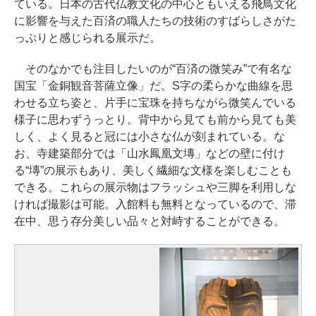
ている。日本の古代仏教文化の中心ともいえる飛鳥文化
に影響を与えた百済の職人たちの技術のすばらしさがた
っぷりと感じられる展示だ。
そのなかでも注目したいのが“百済の微笑み”で有名な
国宝「金銅観音菩薩立像」だ。S字の柔らかな曲線を思
わせる立ち姿と、片手に宝珠を持ちながら微笑んでいる
様子に思わずうっとり。背中から見ても前から見ても美
しく、よく見ると冠には小さな仏が刻まれている。な
お、寺建築部分では「山水鳳凰文塼」などの壁に付け
る“塼”の展示もあり、美しく繊細な文様を楽しむことも
できる。これらの展示物はフラッシュや三脚を利用しな
ければ撮影は可能。入館料も無料となっているので、滞
在中、思う存分美しい品々と対峙することができる。