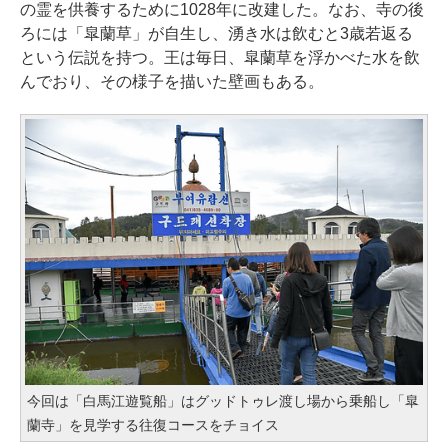
の霊を供養するために1028年に改建した。なお、寺の後
ろには「皐蘭草」が自生し、湧き水は飲むと3歳若返る
という伝説を持つ。王は毎日、皐蘭草を浮かべた水を飲
んでおり、その様子を描いた壁画もある。
今回は「白馬江遊覧船」はグッドトゥレ渡し場から乗船し「皐
蘭寺」を見学する往復コースをチョイス