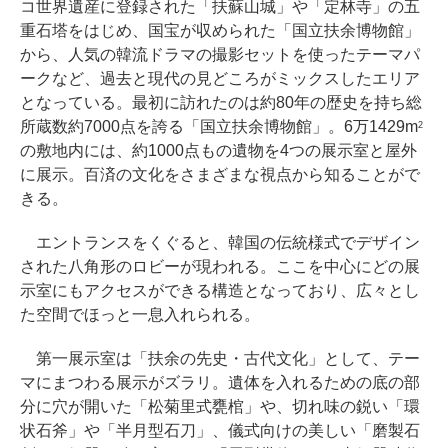
コ世界遺産に登録された「扶蘇山城」や「定林寺」の五
重石塔をはじめ、国宝が収められた「国立扶余博物館」
から、人気の韓流ドラマの撮影セットを使ったテーマパ
ークなど、過去と現代の見どころがミックスしたエリア
となっている。最初に訪れたのは約80年の歴史を持ち総
所蔵数約7000点を誇る「国立扶余博物館」。6万1429m
2
の敷地内には、約1000点もの遺物を4つの展示室と屋外
に展示。百済の文化をさまざまな視点から知ることがで
きる。
エントランスをくぐると、韓国の伝統様式でデザイン
された八角形のロビーが現われる。ここを中心にどの展
示室にもアクセスができる構造となっており、広々とし
た空間でほっと一息入れられる。
第一展示室は「扶余の先史・古代文化」として、テー
マにまつわる展示がズラリ。遺体を入れるための底の部
分に穴が開いた「松菊里式甕棺」や、切れ味の鋭い「環
状石斧」や「半月型石刀」、儀式向けの美しい「磨製石