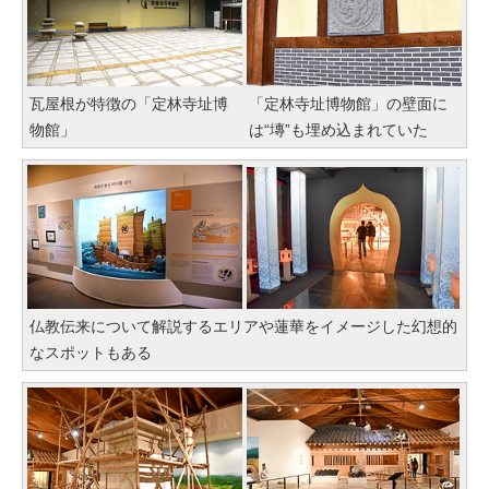
瓦屋根が特徴の「定林寺址博
「定林寺址博物館」の壁面に
物館」
は“塼”も埋め込まれていた
仏教伝来について解説するエリアや蓮華をイメージした幻想的
なスポットもある