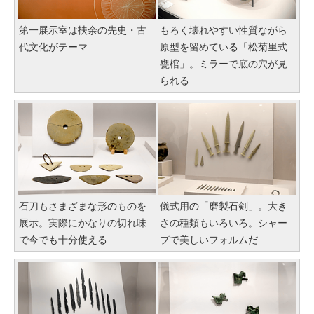
第一展示室は扶余の先史・古
もろく壊れやすい性質ながら
代文化がテーマ
原型を留めている「松菊里式
甕棺」。ミラーで底の穴が見
られる
石刀もさまざまな形のものを
儀式用の「磨製石剣」。大き
展示。実際にかなりの切れ味
さの種類もいろいろ。シャー
で今でも十分使える
プで美しいフォルムだ