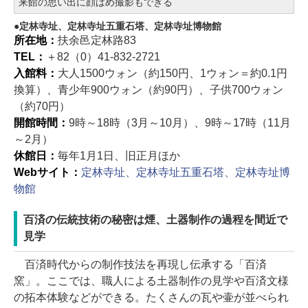
来館の思い出に顔はめ撮影もできる
定林寺址、定林寺址五重石塔、定林寺址博物館
所在地：
扶余邑定林路83
TEL：
＋82（0）41-832-2721
入館料：
大人1500ウォン（約150円、1ウォン＝約0.1円
換算）、青少年900ウォン（約90円）、子供700ウォン
（約70円）
開館時間：
9時～18時（3月～10月）、9時～17時（11月
～2月）
休館日：
毎年1月1日、旧正月ほか
Webサイト：
定林寺址、定林寺址五重石塔、定林寺址博
物館
百済の伝統技術の秘密は煙、土器制作の過程を間近で
見学
百済時代からの制作技法を再現し伝承する「百済
窯」。ここでは、職人による土器制作の見学や百済文様
の拓本体験などができる。たくさんの瓦や壷が並べられ