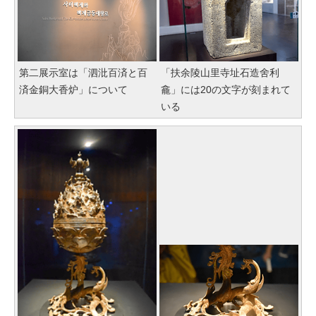
第二展示室は「泗沘百済と百
「扶余陵山里寺址石造舍利
済金銅大香炉」について
龕」には20の文字が刻まれて
いる