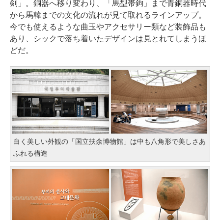
剣」。銅器へ移り変わり、「馬型帯鉤」まで青銅器時代
から馬韓までの文化の流れが見て取れるラインアップ。
今でも使えるような曲玉やアクセサリー類など装飾品も
あり、シックで落ち着いたデザインは見とれてしまうほ
どだ。
白く美しい外観の「国立扶余博物館」は中も八角形で美しさあ
ふれる構造