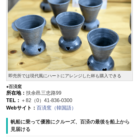
即売所では現代風にハートにアレンジした杯も購入できる
百済窯
所在地：
扶余邑三忠路99
TEL：
＋82（0）41-836-0300
Webサイト：
百済窯（韓国語）
帆船に乗って優雅にクルーズ、百済の最後を船上から
見届ける