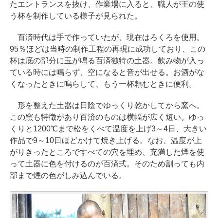
たエントランスを抜け、作業場に入ると、職人が王の使
う杯を制作している様子が見られた。
百済時代は手で作っていたが、現在はろくろを使用。
95％ほどは当時の制作工程の再現に成功しており、この
杯は底の部分に玉が鳴る百済独特の土器。飲み物が入っ
ている時には鳴らず、空になると音が出せる。お酒がな
くなったときに鳴らして、もう一杯頼むときに便利。
形を整えた土器は日陰でゆっくり乾かしてから窯へ。
この窯も特徴があり百済のものは横幅が広く短い。ゆっ
くりと1200℃まで松をくべて温度を上げ3～4日、大きい
作品で9～10日ほどかけて焼き上げる。なお、温度が上
がりきったところですべての穴を埋め、充満した煙を使
って土器に色を付けるのが百済式。そのため割っても内
部まで煙の色がしみ込んでいる。