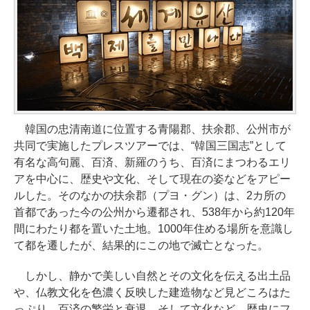
韓国の忠清南道に位置する青陽郡、扶余郡、公州市が
共同で実施したプレスツアーでは、“韓国三国志”として
有名な高句麗、百済、新羅のうち、百済にまつわるエリ
アを中心に、歴史や文化、そして現在の姿などをアピー
ルした。そのなかの扶余郡（プヨ・グン）は、2カ所の
首都であった今の公州から遷都され、538年から約120年
間にわたり都を置いた土地。1000年住める場所を意識し
て都を遷したが、結果的にこの地で滅亡となった。
しかし、静かで美しい自然とその文化を伝える出土品
や、仏教文化を色濃く反映した建造物など見どころはた
っぷり。百済の繁栄と衰退、そして文化など、歴史にフ