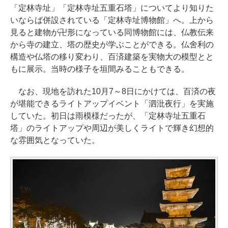
「定林寺址」「定林寺址五重石塔」についてより知りた
いならば併設されている「定林寺址博物館」へ。上から
見ると建物が卍形になっている同博物館には、仏教伝来
から寺の建立、塔の歴史が学ぶことができる。仏舍利の
構造や仏塔の移り変わり、百済建築を実物大の模型とと
もに展示。当時の様子を垣間みることもできる。
なお、現地を訪れた10月7～8日にかけては、百済の夜
が堪能できるライトアップイベント「泗沘夜行」を実施
していた。初日は雨模様だったが、「定林寺址五重石
塔」のライトアップや周辺が美しくライトで輝き幻想的
な雰囲気となっていた。