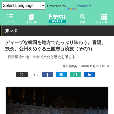
Powered by
Translate
トラベル Watch
地域
海外旅行
東アジア
カテゴリ
過去記事
検索
Impressサイト
旅レポ
ディープな韓国を地方でたっぷり味わう。青陽、
扶余、公州をめぐる三国志百済旅（その3）
百済最後の地・扶余で文化と歴史を感じる
相川真由美
2016年11月10日 00:00
リスト