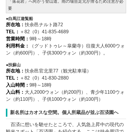
1杯飲むと3歳若返ると言われている薬水は寺の裏手に
柄杓にすくって直飲み