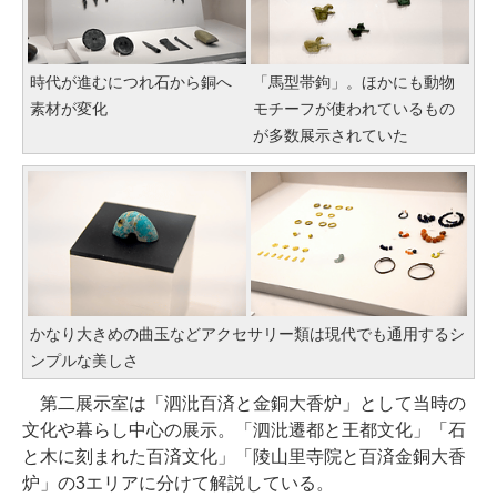
時代が進むにつれ石から銅へ
「馬型帯鉤」。ほかにも動物
素材が変化
モチーフが使われているもの
が多数展示されていた
かなり大きめの曲玉などアクセサリー類は現代でも通用するシ
ンプルな美しさ
第二展示室は「泗沘百済と金銅大香炉」として当時の
文化や暮らし中心の展示。「泗沘遷都と王都文化」「石
と木に刻まれた百済文化」「陵山里寺院と百済金銅大香
炉」の3エリアに分けて解説している。