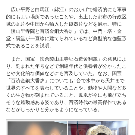
広い平野と白馬江（錦江）のおかげで経済的にも軍事
的にもよい場所であったことや、出土した都市の行政区
域の瓦片や中国から輸入した磁器片などを展示。特に
「陵山里寺院と百済金銅大香炉」では、中門・塔・金
堂・講堂が一直線に建てられているなど典型的な伽藍形
式であることを説明。
また、国宝「扶余陵山里寺址石造舍利龕」の発見によ
り、刻まれた年号などで創建年代と供養者が分かったこ
とや文化的な価値などにも言及していた。なお、国宝
「百済金銅大香炉」についても1台で水中から天井まで
世界のすべてを表わしていることや、動物や人間など多
くの生き物が刻まれていること、鳳凰が今にも飛び立ち
そうな躍動感ある姿であり、百済時代の最高傑作である
などがしっかりと分かるようになっている。