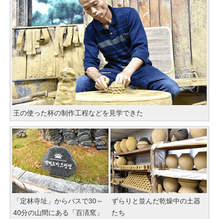
王の使った杯の制作工程などを見学できた
「定林寺址」からバスで30～
ずらりと並んだ乾燥中の土器
40分の山間にある「百済窯」
たち