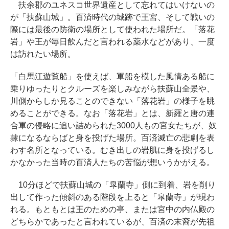
扶余郡のユネスコ世界遺産として忘れてはいけないの
が「扶蘇山城」。百済時代の城跡で王宮、そして戦いの
際には最後の防衛の場所として使われた場所だ。「落花
岩」や王が毎日飲んだと言われる薬水などがあり、一度
は訪れたい場所。
「白馬江遊覧船」を使えば、軍船を模した風情ある船に
乗りゆったりとクルーズを楽しみながら扶蘇山全景や、
川側からしか見ることのできない「落花岩」の様子を眺
めることができる。なお「落花岩」とは、新羅と唐の連
合軍の侵略に追い詰められた3000人もの宮女たちが、奴
隷になるならばと身を投げた場所。百済滅亡の悲劇を表
わす名所となっている。むき出しの岩肌に身を投げるし
かなかった当時の百済人たちの苦悩が想いうかがえる。
10分ほどで扶蘇山城の「皐蘭寺」側に到着、岩を削り
出して作った傾斜のある階段を上ると「皐蘭寺」が現わ
れる。もともとは王のための亭、または宮中の内仏殿の
どちらかであったと言われているが、百済の末裔が先祖