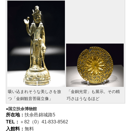
吸い込まれそうな美しさを放
「金銅光背」も展示。その精
つ「金銅観音菩薩立像」
巧さはうなるほど
国立扶余博物館
所在地：
扶余邑錦城路5
TEL：
＋82（0）41-833-8562
入館料：
無料