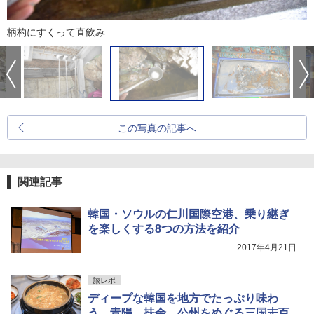
柄杓にすくって直飲み
この写真の記事へ
関連記事
韓国・ソウルの仁川国際空港、乗り継ぎ
を楽しくする8つの方法を紹介
2017年4月21日
旅レポ
ディープな韓国を地方でたっぷり味わ
う。青陽、扶余、公州をめぐる三国志百