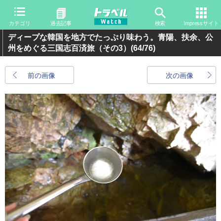
カテゴリ
過去記事
検索
Impressサイト
ディープな韓国を地方でたっぷり味わう。青陽、扶余、公
州をめぐる三国志百済旅（その3）
(64/76)
前の画像
次の画像