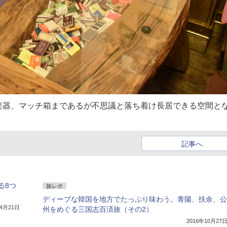
楽器、マッチ箱まであるが不思議と落ち着け長居できる空間と
記事へ
る8つ
旅レポ
ディープな韓国を地方でたっぷり味わう。青陽、扶余、公
年4月21日
州をめぐる三国志百済旅（その2）
2016年10月27