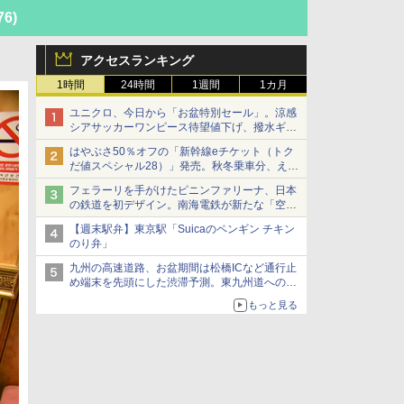
76)
アクセスランキング
1時間
24時間
1週間
1カ月
ユニクロ、今日から「お盆特別セール」。涼感
シアサッカーワンピース待望値下げ、撥水ギア
ショーツは1990円に
はやぶさ50％オフの「新幹線eチケット（トク
だ値スペシャル28）」発売。秋冬乗車分、えき
ねっと限定
フェラーリを手がけたピニンファリーナ、日本
の鉄道を初デザイン。南海電鉄が新たな「空港
特急」をなにわ筋線へ導入
【週末駅弁】東京駅「Suicaのペンギン チキン
のり弁」
九州の高速道路、お盆期間は松橋ICなど通行止
め端末を先頭にした渋滞予測。東九州道への迂
回は料金調整を実施
もっと見る