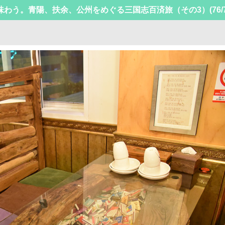
味わう。青陽、扶余、公州をめぐる三国志百済旅（その3）
(76/