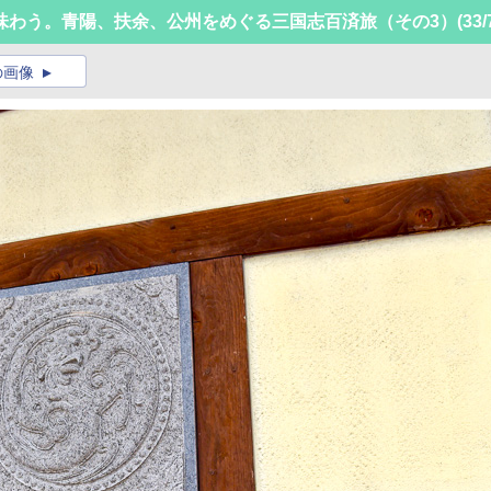
味わう。青陽、扶余、公州をめぐる三国志百済旅（その3）
(33/
の画像