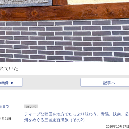
まれていた
の画像
記事へ
る8つ
旅レポ
ディープな韓国を地方でたっぷり味わう。青陽、扶余、公
年4月21日
州をめぐる三国志百済旅（その2）
2016年10月27