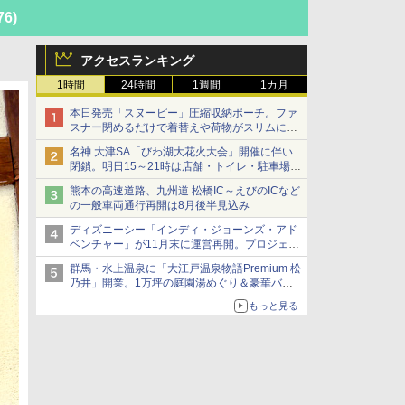
76)
アクセスランキング
1時間
24時間
1週間
1カ月
本日発売「スヌーピー」圧縮収納ポーチ。ファ
スナー閉めるだけで着替えや荷物がスリムにま
とまる
名神 大津SA「びわ湖大花火大会」開催に伴い
閉鎖。明日15～21時は店舗・トイレ・駐車場の
利用不可
熊本の高速道路、九州道 松橋IC～えびのICなど
の一般車両通行再開は8月後半見込み
ディズニーシー「インディ・ジョーンズ・アド
ベンチャー」が11月末に運営再開。プロジェク
ションマッピングを追加、DPAは1500円
群馬・水上温泉に「大江戸温泉物語Premium 松
乃井」開業。1万坪の庭園湯めぐり＆豪華バイ
キングを体験してきた！
もっと見る