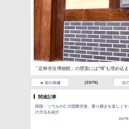
「定林寺址博物館」の壁面には“塼”も埋め込
(33/76)
前の画像
次
関連記事
韓国・ソウルの仁川国際空港、乗り継ぎを楽しくす
の方法を紹介
2017