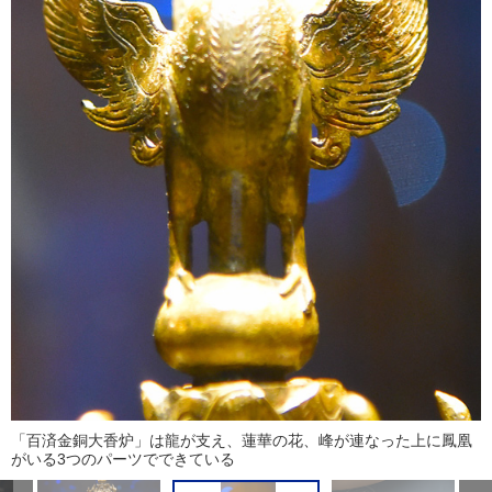
「百済金銅大香炉」は龍が支え、蓮華の花、峰が連なった上に鳳凰
がいる3つのパーツでできている