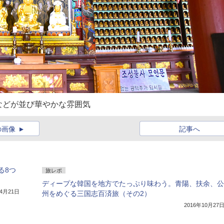
などが並び華やかな雰囲気
の画像
記事へ
る8つ
旅レポ
ディープな韓国を地方でたっぷり味わう。青陽、扶余、公
年4月21日
州をめぐる三国志百済旅（その2）
2016年10月27