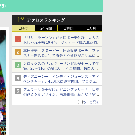
76)
アクセスランキング
1時間
24時間
1週間
1カ月
「リサ・ラーソン」がま口ポーチ付録、大人の
おしゃれ手帖 10月号。ジャカード織の北欧猫デ
ザイン
本日発売「スヌーピー」圧縮収納ポーチ。ファ
スナー閉めるだけで着替えや荷物がスリムにま
とまる
クロックスのリカバリーサンダルがセールで半
額。23～31cmの幅広いサイズ展開、独自のク
ッション素材を採用
ディズニーシー「インディ・ジョーンズ・アド
ベンチャー」が11月末に運営再開。プロジェク
ションマッピングを追加、DPAは1500円
フェラーリを手がけたピニンファリーナ、日本
の鉄道を初デザイン。南海電鉄が新たな「空港
特急」をなにわ筋線へ導入
もっと見る