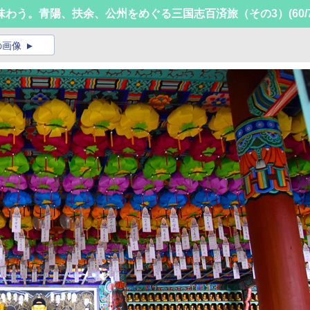
味わう。青陽、扶余、公州をめぐる三国志百済旅（その3）
(60/
の画像