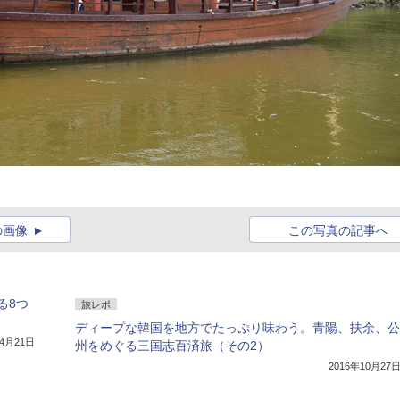
の画像
この写真の記事へ
る8つ
旅レポ
ディープな韓国を地方でたっぷり味わう。青陽、扶余、公
年4月21日
州をめぐる三国志百済旅（その2）
2016年10月27