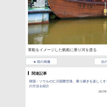
軍船をイメージした帆船に乗り河を渡る
前の画像
次
関連記事
韓国・ソウルの仁川国際空港、乗り継ぎを楽しくす
の方法を紹介
2017