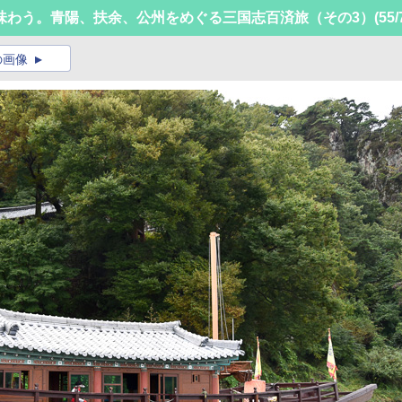
味わう。青陽、扶余、公州をめぐる三国志百済旅（その3）
(55/
の画像