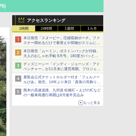
76)
アクセスランキング
1時間
24時間
1週間
1カ月
本日発売「スヌーピー」圧縮収納ポーチ。ファ
スナー閉めるだけで着替えや荷物がスリムにま
とまる
本日発売「ムーミン」ボストンバッグが付録、
大人のおしゃれ手帖 9月号。180度ガバッと開
いて大容量
ディズニーシー「インディ・ジョーンズ・アド
ベンチャー」が11月末に運営再開。プロジェク
ションマッピングを追加、DPAは1500円
展覧会公式チケットホルダー付き「フェルメー
ルぴあ」発売。14年ぶり来日「真珠の耳飾りの
少女」ほか37作品のガイド
熊本の高速道路、九州道 松橋IC～えびのICなど
の一般車両通行再開は8月後半見込み
もっと見る