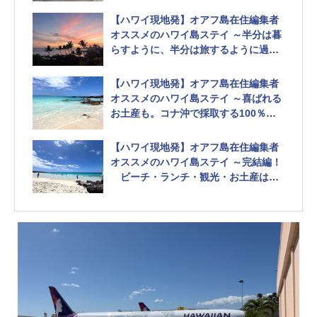
【ハワイ現地発】オアフ島在住編集者
オススメのハワイ島ステイ ～半分は暮
らすように、半分は旅するように過ご
す～ Vol.1
【ハワイ現地発】オアフ島在住編集者
オススメのハワイ島ステイ ～喜ばれる
お土産も。コナ沖で採取する100％天
然塩のファームツアーに参加してみた
～ Vol.2
【ハワイ現地発】オアフ島在住編集者
オススメのハワイ島ステイ ～完結編！
ビーチ・ランチ・観光・お土産はズ
バリこれ！～ Vol.3