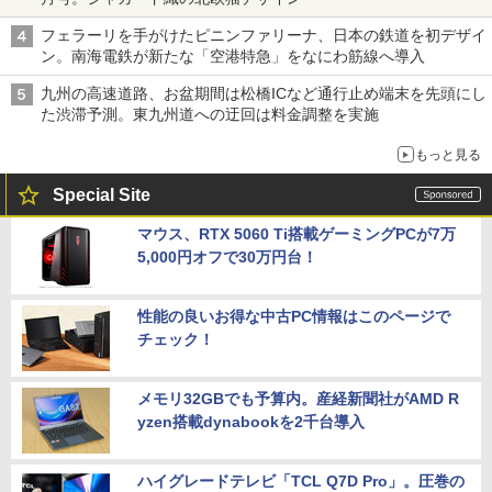
フェラーリを手がけたピニンファリーナ、日本の鉄道を初デザイ
ン。南海電鉄が新たな「空港特急」をなにわ筋線へ導入
九州の高速道路、お盆期間は松橋ICなど通行止め端末を先頭にし
た渋滞予測。東九州道への迂回は料金調整を実施
もっと見る
Special Site
マウス、RTX 5060 Ti搭載ゲーミングPCが7万
5,000円オフで30万円台！
性能の良いお得な中古PC情報はこのページで
チェック！
メモリ32GBでも予算内。産経新聞社がAMD R
yzen搭載dynabookを2千台導入
ハイグレードテレビ「TCL Q7D Pro」。圧巻の