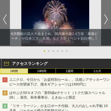
8月開催の花火大会まとめ。国内最大級2.4万発「幕張ビ
ーチ」や日本三大「長岡」など大型イベント目白押し！
●
●
●
●
●
●
アクセスランキング
1時間
24時間
1週間
1カ月
ユニクロ、今日から「お盆特別セール」。涼感シアサッカーワン
ピース待望値下げ、撥水ギアショーツは1990円に
はやぶさ50％オフの「新幹線eチケット（トクだ値スペシャル
28）」発売。秋冬乗車分、えきねっと限定
「リサ・ラーソン」がま口ポーチ付録、大人のおしゃれ手帖 10
月号。ジャカード織の北欧猫デザイン