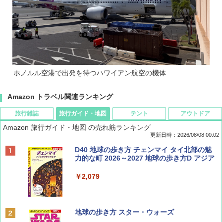
ホノルル空港で出発を待つハワイアン航空の機体
Amazon トラベル関連ランキング
旅行雑誌
旅行ガイド・地図
テント
アウトドア
Amazon 旅行ガイド・地図 の売れ筋ランキング
更新日時：2026/08/08 00:02
BE-PAL(ビ-パル) 2026年 9 月号【特別付録:
D40 地球の歩き方 チェンマイ タイ北部の魅
SOTO ミニマル"旅"財布 ランダム2種】
力的な町 2026～2027 地球の歩き方D アジア
￥1,500
￥2,079
ディズニーファン ２０２６年 ９月号 [雑
地球の歩き方 スター・ウォーズ
誌] (ＤＩＳＮＥＹ ＦＡＮ)