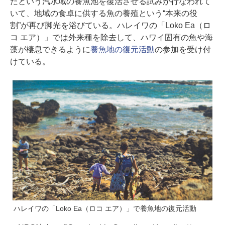
たという汽水域の養魚池を復活させる試みが行なわれて
いて、地域の食卓に供する魚の養殖という“本来の役
割”が再び脚光を浴びている。ハレイワの「Loko Ea（ロ
コ エア）」では外来種を除去して、ハワイ固有の魚や海
藻が棲息できるように
養魚地の復元活動
の参加を受け付
けている。
ハレイワの「Loko Ea（ロコ エア）」で養魚地の復元活動