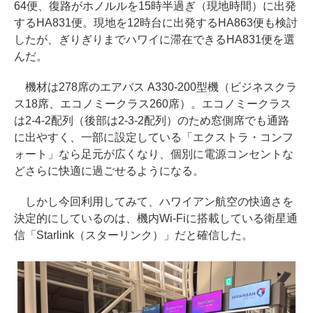
64便、復路がホノルルを15時半過ぎ（現地時間）に出発
するHA831便。現地を12時台に出発するHA863便も検討
したが、ぎりぎりまでハワイに滞在できるHA831便を選
んだ。
機材は278席のエアバス A330-200型機（ビジネスクラ
ス18席、エコノミークラス260席）。エコノミークラス
は2-4-2配列（後部は2-3-2配列）のため窓側席でも通路
に出やすく、一部に設定している「エクストラ・コンフ
ォート」なら足元が広くなり、個別に電源コンセントな
どさらに快適に過ごせるようになる。
しかし今回利用してみて、ハワイアン航空の快適さを
決定的にしているのは、機内Wi-Fiに搭載している衛星通
信「Starlink（スターリンク）」だと確信した。