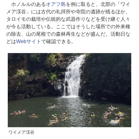
ホノルルのある
オアフ島
を例に取ると、北部の「ワイ
メア渓谷」には古代の礼拝所や寺院の遺跡が残るほか、
タロイモの栽培や伝統的な武器作りなどを受け継ぐ人々
が今も活動している。ここではそうした場所での外来種
の除去、山の尾根での森林再生などが盛んだ。活動日な
どは
Webサイト
で確認できる。
ワイメア渓谷