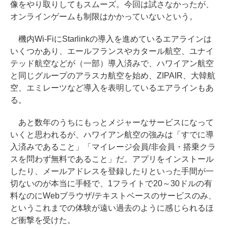
像をやり取りしてもスムーズ。今回は試さなかったが、
オンラインゲームも制限はかかっていないという。
機内Wi-FiにStarlinkの導入を進めているエアラインは
いくつかあり、エールフランスやカタール航空、ユナイ
テッド航空などが（一部）導入済みで、ハワイアン航空
と同じグループのアラスカ航空を始め、ZIPAIR、大韓航
空、エミレーツなど導入を表明しているエアラインもあ
る。
あと数年のうちにもっとメジャーなサービスになって
いくと思われるが、ハワイアン航空の強みは「すでに導
入済みであること」「マイレージ会員/非会員・搭乗クラ
スを問わず無料であること」だ。アプリをインストール
したり、メールアドレスを登録したりといった手間が一
切ないのが本当に手軽で、1フライトで20～30ドルの有
料なのにWebブラウザ/テキストベースのサービスのみ、
というこれまでの体験が遠い過去のように感じられるほ
ど衝撃を受けた。