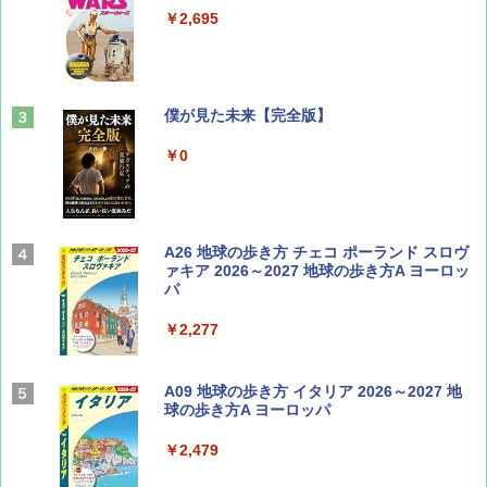
￥2,695
￥713
山と溪谷 2026年8月号「南アルプス大全」
僕が見た未来【完全版】
￥1,540
￥0
Coyote No.89 特集 星野道夫 夢見る旅
A26 地球の歩き方 チェコ ポーランド スロヴ
ァキア 2026～2027 地球の歩き方A ヨーロッ
パ
￥1,540
￥2,277
AIRLINE（エアライン）2026年9月号【特
A09 地球の歩き方 イタリア 2026～2027 地
集】ボーイング110周年を祝して！
球の歩き方A ヨーロッパ
￥1,760
￥2,479