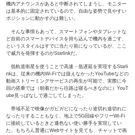
機内アナウンスがあると中断されてしまうし、モニター
は基本的に固定されているので、自由な姿勢で見やすい
ポジションに動かすのは難しい。
そんな事情もあって、スマートフォンやタブレットな
ど自前のスマートデバイスを持ち込んで機内を過ごす、
というスタイルはすでに当たり前になっているが、ここ
で威力を発揮するのがStarlinkだ。
低軌道衛星を使うことで高速・低遅延を実現するStarli
nkは、従来の機内Wi-Fiでは扱えなかったYouTubeなどの
動画ストリーミングサービスの再生が可能で、実際に今
回の搭乗では（朝着だから往路は寝るべきなのに）YouT
ube見っぱなしで過ごしてしまった。
帯域不足で映像がガビガビになったり途切れ途切れに
なったりすることもなく、地上で5G回線やフリーWi-Fi
に接続しているときと遜色ない使い勝手を実現してい
た。もちろん普通にWebサイトを見ても、チャットで画