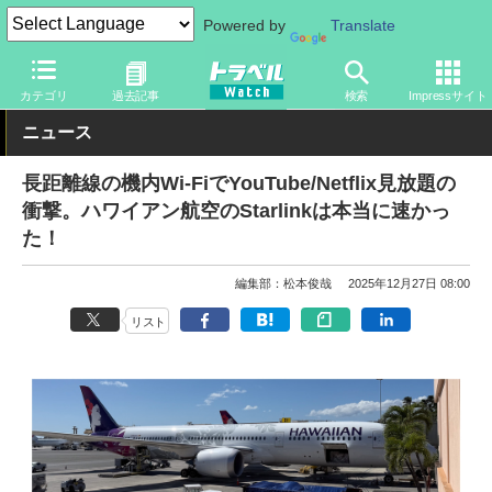
Powered by
Translate
トラベル Watch
地域
海外旅行
ハワイ
カテゴリ
過去記事
検索
Impressサイト
ニュース
長距離線の機内Wi-FiでYouTube/Netflix見放題の
衝撃。ハワイアン航空のStarlinkは本当に速かっ
た！
編集部：松本俊哉
2025年12月27日 08:00
リスト