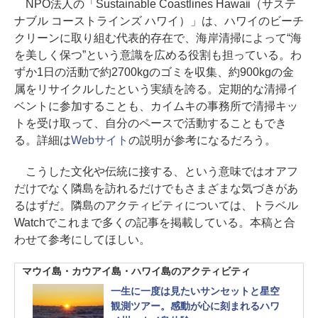
NPO法人の「Sustainable Coastlines Hawaii（サステ
ナブル コーストラインズ ハワイ）」は、ハワイのビーチ
クリーンに取り組む代表的存在で、海岸清掃によって“海
を美しく保つ”という意識を広める役割も担っている。わ
ずか1日の活動で約2700kgのゴミを収集、約900kgの金
属をリサイクルしたという実績を誇る。定期的な清掃イ
ベントに参加することも、カイムキの事務所で清掃キッ
トを受け取って、自分のペースで活動することもでき
る。詳細は
Webサイト
の説明が参考になるだろう。
こうした文化や伝統に接する、という意味ではオアフ
だけでなく隣島を訪れるだけでもさまざまな気づきがあ
るはずだ。隣島のアクティビティについては、トラベル
Watchでこれまで多くの記事を掲載している。本稿と合
わせて参考にしてほしい。
マウイ島・カウアイ島・ハワイ島のアクティビティ
一生に一度は見たいサンセットと星空
観測ツアー。感動が心に刻まれるハワ