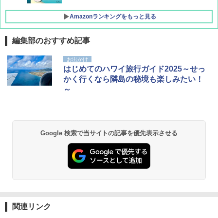
Amazonランキングをもっと見る
編集部のおすすめ記事
[キャンパーズコレクション 山善] ポップアッ
GRANDOOR ステンレス保冷剤 2個セット 2
お出かけ
プテント 傘みたいに広げて畳める パッとサ
026リニューアル 急速冷凍 空間倍増 衛生的
はじめてのハワイ旅行ガイド2025～せっ
ッとサンシェード キューブ フルクローズ メ
コンパクト 保冷力長持ち
かく行くなら隣島の秘境も楽しみたい！
ッシュ 簡単設置 ワンタッチテント キャンプ
～
&ハイキング カーキ PATC-150(KH)
￥2,980
￥6,831
BUNDOK(バンドック)ソロ ドーム 1 EX BDK
-08EX カーキ ソロキャンプ ポリエステル フ
Google 検索で当サイトの記事を優先表示させる
PYKES PEAK (パイクスピーク) 着替えテン
レーム ドーム型 テント
ト プライバシー テント 【中が透けない】 1
人用 折りたたみ 防災グッズ 災害用トイレ ビ
￥14,800
ーチ ピクニック ポップアップテント 携帯 簡
易 トイレテント (ブラック)
熊撃退スプレー 熊よけスプレー 熊スプレー
￥4,980
【日本企業販売】超強力クマ対策スプレー 30
0ml（連続噴射30秒）110ml（連続噴射15
秒）射程5～10m 安全ロック搭載 携帯収納袋
関連リンク
ENDLESS BASE 《めざましテレビで紹介》
付き ヒグマ・イノシシ対策 自治体・教育機