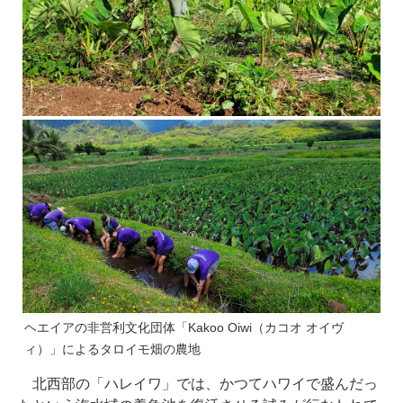
ヘエイアの非営利文化団体「Kakoo Oiwi（カコオ オイヴ
ィ）」によるタロイモ畑の農地
北西部の「ハレイワ」では、かつてハワイで盛んだっ