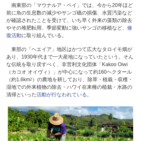
南東部の「マウナルア・ベイ」では、今から20年ほど
前に魚の生息数の減少やサンゴ礁の損傷、水質汚染など
が確認されたことを受けて、いち早く外来の藻類の除去
やその堆肥転用、季節変動に強いサンゴの移植など、
修
復活動
に取り組んでいる。
東部の「ヘエイア」地区はかつて広大なタロイモ畑が
あり、1930年代まで一大産地になっていたという。そん
な伝統を取り戻すべく、非営利文化団体「Kakoo Oiwi
（カコオ オイヴィ）」が中心になって約160ヘクタール
（約1.6km
）の農地を耕しており、除草・植栽・収穫・
2
湿地での外来植物の除去・ハワイ在来種の植栽・水路の
清掃といった
活動が行なわれている
。