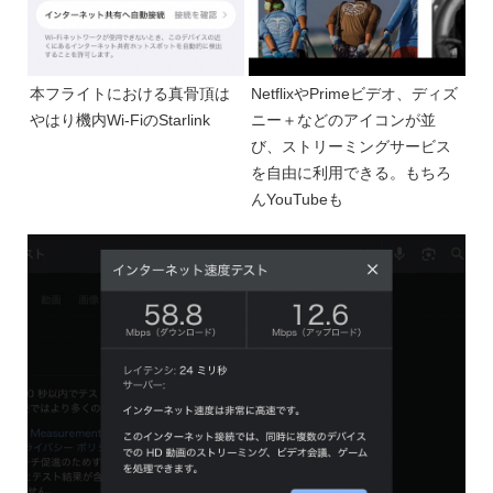
本フライトにおける真骨頂は
NetflixやPrimeビデオ、ディズ
やはり機内Wi-FiのStarlink
ニー＋などのアイコンが並
び、ストリーミングサービス
を自由に利用できる。もちろ
んYouTubeも