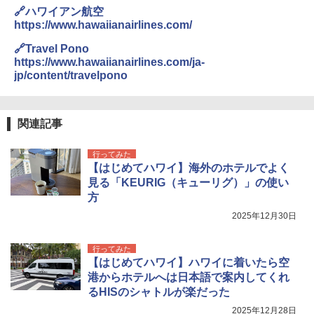
テント ワンタッチ RENEW 幅200 2-3人用 43
関の購入実績 登山・キャンプ・アウトドア・
🔗ハワイアン航空
500002(88859)
防災用品 長期保存可能 緊急時用 日本国内発
https://www.hawaiianairlines.com/
送
￥5,999
🔗Travel Pono
￥3,680
https://www.hawaiianairlines.com/ja-
jp/content/travelpono
[キャンパーズコレクション 山善] 傘みたいに
広げるだけ パッとサッとテント ブラックコ
DEWEL パラソル 大型 ビーチ アウトドアパ
ーティング フルクローズ メッシュ 3-4人用
ラソル ガーデン サイトシート付 折りたたみ
簡単設置 ポップアップテント エクルベージ
防水 UVカット 4段階高さ調整 軽量 収納袋付
関連記事
ュ(BC仕様) PATC-150B(EB)
き
行ってみた
￥9,990
￥6,459
【はじめてハワイ】海外のホテルでよく
見る「KEURIG（キューリグ）」の使い
方
[キャンパーズコレクション 山善] 傘みたいに
着替えテント トイレテント 透けない【換気
広げるだけ パッとサッとテント キューブワ
通気窓付き】収納袋付き UVカット 防水 防災
2025年12月30日
イド ブラックコーティング フルクローズ メ
コンパクト iimono117 (ブルー)
ッシュ 4人用 簡単設置 ポップアップテント P
ATCW-150B エクルベージュ
￥3,080
行ってみた
【はじめてハワイ】ハワイに着いたら空
￥-
港からホテルへは日本語で案内してくれ
るHISのシャトルが楽だった
2025年12月28日