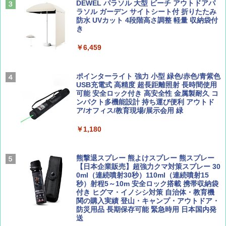
山と溪谷 2026年8月号「南アルプス大全」
僕が見た未来【完全版】
DEWEL パラソル 大型 ビーチ アウトドアパ
￥4,980
ラソル ガーデン サイトシート付 折りたたみ
￥1,540
￥0
防水 UVカット 4段階高さ調整 軽量 収納袋付
き
ENDLESS BASE 《めざましテレビで紹介》
テント ワンタッチ RENEW 幅200 2-3人用 43
￥6,459
500002(88859)
Coyote No.89 特集 星野道夫 夢見る旅
A09 地球の歩き方 イタリア 2026～2027 地
球の歩き方A ヨーロッパ
￥5,999
ポインターライト 強力 小型 緑色/赤色/青紫色
￥1,540
USB充電式 高精度 超長距離照射 長時間使用
￥2,479
可能 安全ロック付き 高安全性 金属製耐久 コ
[キャンパーズコレクション 山善] 傘みたいに
ンパクト多機能設計 持ち運び便利 アウトド
広げるだけ パッとサッとテント ブラックコ
ア/オフィス/教育現場/展示会用 緑
ーティング フルクローズ メッシュ 3-4人用
簡単設置 ポップアップテント エクルベージ
AIRLINE（エアライン）2026年9月号【特
A26 地球の歩き方 チェコ ポーランド スロヴ
￥1,180
ュ(BC仕様) PATC-150B(EB)
集】ボーイング110周年を祝して！
ァキア 2026～2027 地球の歩き方A ヨーロッ
パ
￥9,990
￥1,760
熊撃退スプレー 熊よけスプレー 熊スプレー
￥2,277
【日本企業販売】超強力クマ対策スプレー 30
0ml（連続噴射30秒）110ml（連続噴射15
[キャンパーズコレクション 山善] 傘みたいに
秒）射程5～10m 安全ロック搭載 携帯収納袋
広げるだけ パッとサッとテント キューブワ
付き ヒグマ・イノシシ対策 自治体・教育機
イド ブラックコーティング フルクローズ メ
関の購入実績 登山・キャンプ・アウトドア・
ッシュ 4人用 簡単設置 ポップアップテント P
防災用品 長期保存可能 緊急時用 日本国内発
ATCW-150B エクルベージュ
送