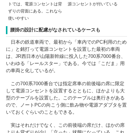
トでは、電源コンセントは背
源コンセントが付いている
ずりの背面にある。これなら
使いやすい
腰掛の設計に配慮がなされているケースも
日本の鉄道車両で、最初から「車内でのPC利用のため
に」と銘打って電源コンセントを設置した最初の車両
は、JR西日本が山陽新幹線に投入した700系7000番台、
いわゆる「レールスター」である。今では「こだま」用
の車両と化しているが。
この700系7000番台では指定席車の前後端の席に限定
して電源コンセントを設置するとともに、ほかよりも大
型のテーブルを設置した。このテーブルは奥行きがある
ので、ノートPCの向こう側に飲み物や電源アダプタを置
いておくぐらいのこともできる。
実はそれだけでなく、この前後端の席だけ、ほかの席
よりも背ずりが少し「立った」状態になっている。これ