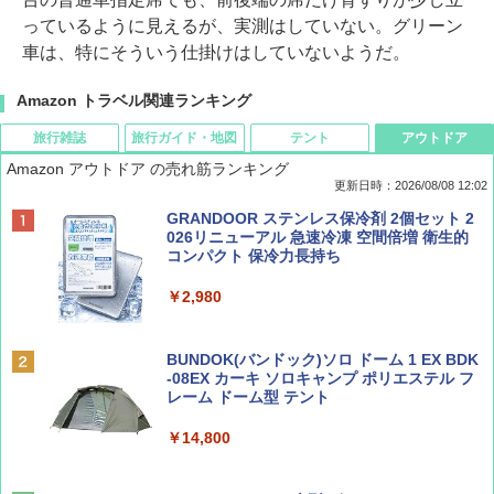
っているように見えるが、実測はしていない。グリーン
車は、特にそういう仕掛けはしていないようだ。
Amazon トラベル関連ランキング
旅行雑誌
旅行ガイド・地図
テント
アウトドア
Amazon アウトドア の売れ筋ランキング
更新日時：2026/08/08 12:02
BE-PAL(ビ-パル) 2026年 9 月号【特別付録:
D40 地球の歩き方 チェンマイ タイ北部の魅
[キャンパーズコレクション 山善] ポップアッ
GRANDOOR ステンレス保冷剤 2個セット 2
SOTO ミニマル"旅"財布 ランダム2種】
力的な町 2026～2027 地球の歩き方D アジア
プテント 傘みたいに広げて畳める パッとサ
026リニューアル 急速冷凍 空間倍増 衛生的
ッとサンシェード キューブ フルクローズ メ
コンパクト 保冷力長持ち
ッシュ 簡単設置 ワンタッチテント キャンプ
￥1,500
￥2,079
&ハイキング カーキ PATC-150(KH)
￥2,980
￥6,830
ディズニーファン ２０２６年 ９月号 [雑
地球の歩き方 スター・ウォーズ
BUNDOK(バンドック)ソロ ドーム 1 EX BDK
誌] (ＤＩＳＮＥＹ ＦＡＮ)
-08EX カーキ ソロキャンプ ポリエステル フ
PYKES PEAK (パイクスピーク) 着替えテン
レーム ドーム型 テント
￥2,695
ト プライバシー テント 【中が透けない】 1
￥713
人用 折りたたみ 防災グッズ 災害用トイレ ビ
￥14,800
ーチ ピクニック ポップアップテント 携帯 簡
易 トイレテント (ブラック)