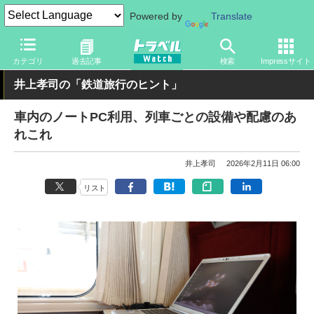
Powered by
Translate
トラベル Watch
旅の方法
鉄旅
鉄道
カテゴリ
過去記事
検索
Impressサイト
井上孝司の「鉄道旅行のヒント」
車内のノートPC利用、列車ごとの設備や配慮のあ
れこれ
井上孝司
2026年2月11日 06:00
リスト