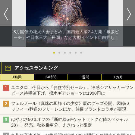
8月開催の花火大会まとめ。国内最大級2.4万発「幕張ビ
ーチ」や日本三大「長岡」など大型イベント目白押し！
●
●
●
●
●
●
アクセスランキング
1時間
24時間
1週間
1カ月
ユニクロ、今日から「お盆特別セール」。涼感シアサッカーワン
ピース待望値下げ、撥水ギアショーツは1990円に
フェルメール《真珠の耳飾りの少女》展のグッズ公開。図録/ミ
ッフィー/葬送のフリーレンほか、注目ブランドコラボが実現
はやぶさ50％オフの「新幹線eチケット（トクだ値スペシャル
28）」発売。秋冬乗車分、えきねっと限定