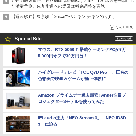
九州の高速道路、お盆期間は松橋ICなど通行止め端末を先頭にし
た渋滞予測。東九州道への迂回は料金調整を実施
【週末駅弁】東京駅「Suicaのペンギン チキンのり弁」
もっと見る
Special Site
マウス、RTX 5060 Ti搭載ゲーミングPCが7万
5,000円オフで30万円台！
ハイグレードテレビ「TCL Q7D Pro」。圧巻の
色彩美で映画＆ゲームが極上体験に
Amazon プライムデー過去最安! Anker注目プ
ロジェクター3モデルを使ってみた
iFi audio主力「NEO Stream 3」「NEO iDSD
3」に迫る