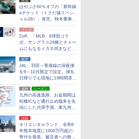
鉄道
はやぶさ50％オフの「新幹線
eチケット（トクだ値スペシ
ャル28）」発売。秋冬乗車
分、えきねっと限定
グッズ
Zoff、「MLB」6球団コラ
ボ。サングラス24種とチャー
ムにもなるメガネ拭きなど雑
貨24種
航空
JAL、羽田～香港線の深夜便
を9～10月限定で設定。弾丸
日帰りでも現地に19時間滞在
できる
道路
シーズン
九州の高速道路、お盆期間は
松橋ICなど通行止め端末を先
頭にした渋滞予測。東九州道
への迂回は料金調整を実施
話題
オリエンタルランド、令和8
年熊本地震に1000万円超の
寄付を発表。被災者への救援