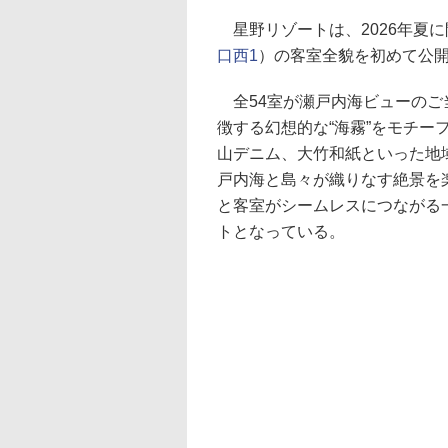
星野リゾートは、2026年夏に
口西1
）の客室全貌を初めて公
全54室が瀬戸内海ビューのご
徴する幻想的な“海霧”をモチ
山デニム、大竹和紙といった地
戸内海と島々が織りなす絶景を
と客室がシームレスにつながる
トとなっている。