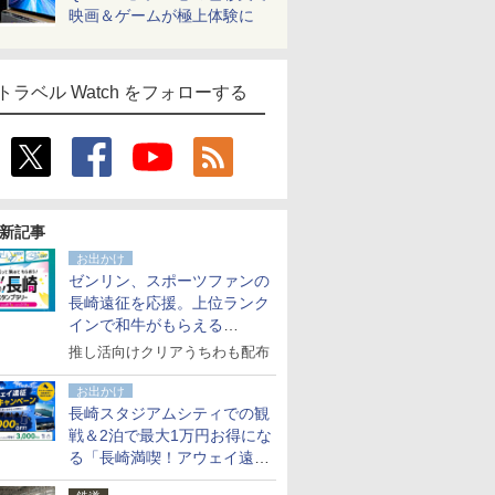
映画＆ゲームが極上体験に
トラベル Watch をフォローする
新記事
お出かけ
ゼンリン、スポーツファンの
長崎遠征を応援。上位ランク
インで和牛がもらえる
「GO！GO！長崎スタンプラ
推し活向けクリアうちわも配布
リー」
お出かけ
長崎スタジアムシティでの観
戦＆2泊で最大1万円お得にな
る「長崎満喫！アウェイ遠征
応援キャンペーン」