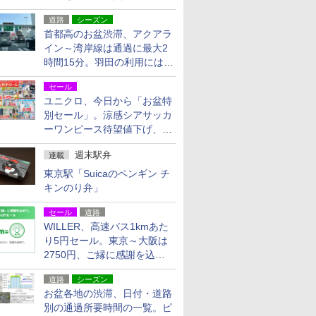
活動・復旧支援
道路
シーズン
首都高のお盆渋滞、アクアラ
イン～湾岸線は通過に最大2
時間15分。羽田の利用には
「空港西出口」の利用検討を
セール
ユニクロ、今日から「お盆特
別セール」。涼感シアサッカ
ーワンピース待望値下げ、撥
水ギアショーツは1990円に
週末駅弁
連載
東京駅「Suicaのペンギン チ
キンのり弁」
セール
道路
WILLER、高速バス1kmあた
り5円セール。東京～大阪は
2750円、ご縁に感謝を込め
た20周年記念キャンペーン
道路
シーズン
お盆各地の渋滞、日付・道路
別の通過所要時間の一覧。ピ