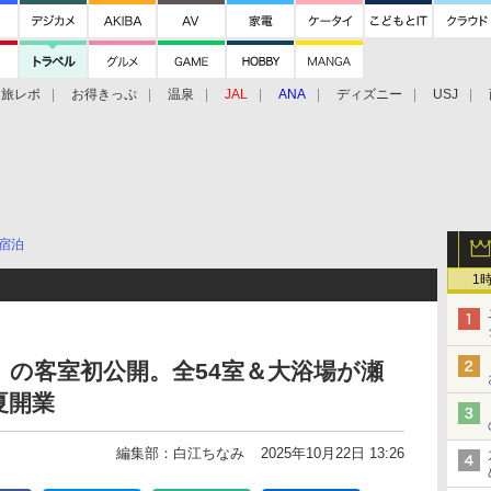
旅レポ
お得きっぷ
温泉
JAL
ANA
ディズニー
USJ
宿泊
1
」の客室初公開。全54室＆大浴場が瀬
夏開業
編集部：白江ちなみ
2025年10月22日 13:26