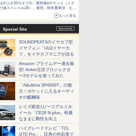
はやぶさ50％オフの「新幹線eチケット（トク
だ値スペシャル28）」発売。秋冬乗車分、えき
ねっと限定
もっと見る
Special Site
SOUNDPEATSのイヤカフ型
イヤフォン「UU2イヤーカ
フ」をイヤカフマニアが語る
Amazon プライムデー過去最
安! Anker注目プロジェクタ
ー3モデルを使ってみた
「A&ultima SP4000T」の魅
力！ポケットに入るオーディ
オの醍醐味
レイズ鍛造1ピースアルミホ
イール「CE28 N-plus」軽量
なままに剛性を向上
ハイグレードテレビ「TCL
Q7D Pro」。圧巻の色彩美で