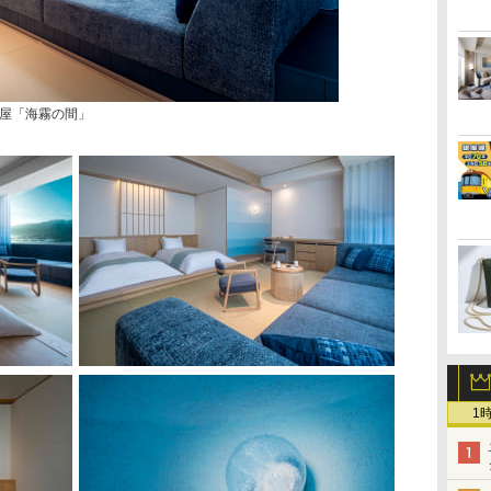
屋「海霧の間」
1