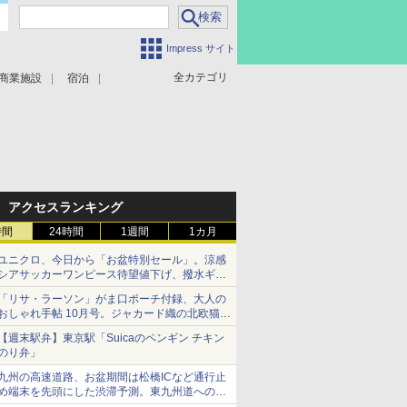
Impress サイト
全カテゴリ
商業施設
宿泊
アクセスランキング
時間
24時間
1週間
1カ月
ユニクロ、今日から「お盆特別セール」。涼感
シアサッカーワンピース待望値下げ、撥水ギア
ショーツは1990円に
「リサ・ラーソン」がま口ポーチ付録、大人の
おしゃれ手帖 10月号。ジャカード織の北欧猫デ
ザイン
【週末駅弁】東京駅「Suicaのペンギン チキン
のり弁」
九州の高速道路、お盆期間は松橋ICなど通行止
め端末を先頭にした渋滞予測。東九州道への迂
回は料金調整を実施