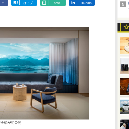
ェア
はてブ
note
LinkedIn
室全貌が初公開