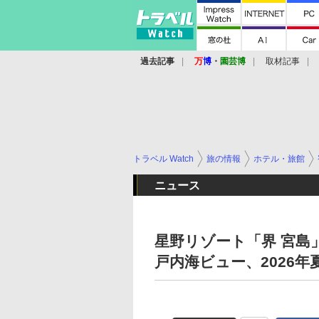
過去記事
万
博
・
園芸博
取材記事
トラベル Watch
旅の情報
ホテル・旅館
ニュース
星野リゾート「界 宮島
戸内海ビュー、2026年