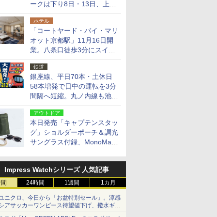
ークは下り8日・13日、上り
14日・15日
ホテル
「コートヤード・バイ・マリ
オット京都駅」11月16日開
業。八条口徒歩3分にスイー
ト含む全270室、ダイニング
鉄道
も併設
銀座線、平日70本・土休日
58本増発で日中の運転を3分
間隔へ短縮。丸ノ内線も池袋
～中野坂上を4分間隔に
アウトドア
本日発売「キャプテンスタッ
グ」ショルダーポーチ＆調光
サングラス付録、MonoMax
9月号増刊
Impress Watchシリーズ 人気記事
時間
24時間
1週間
1カ月
ユニクロ、今日から「お盆特別セール」。涼感
シアサッカーワンピース待望値下げ、撥水ギア
ショーツは1990円に