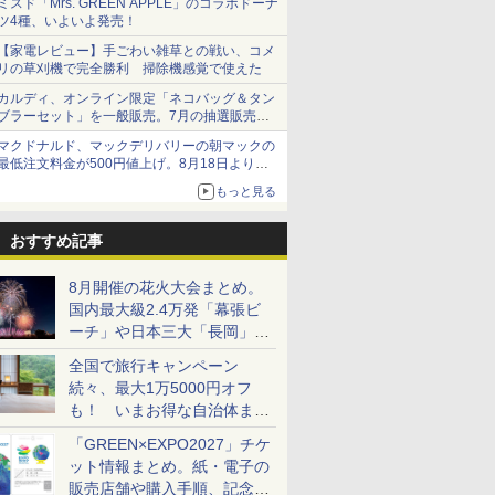
ミスド「Mrs. GREEN APPLE」のコラボドーナ
ツ4種、いよいよ発売！
【家電レビュー】手ごわい雑草との戦い、コメ
リの草刈機で完全勝利 掃除機感覚で使えた
カルディ、オンライン限定「ネコバッグ＆タン
ブラーセット」を一般販売。7月の抽選販売の
当選無効分
マクドナルド、マックデリバリーの朝マックの
最低注文料金が500円値上げ。8月18日より
1,500円から受付
もっと見る
おすすめ記事
8月開催の花火大会まとめ。
国内最大級2.4万発「幕張ビ
ーチ」や日本三大「長岡」な
ど大型イベント目白押し！
全国で旅行キャンペーン
続々、最大1万5000円オフ
も！ いまお得な自治体まと
め
「GREEN×EXPO2027」チケ
ット情報まとめ。紙・電子の
販売店舗や購入手順、記念チ