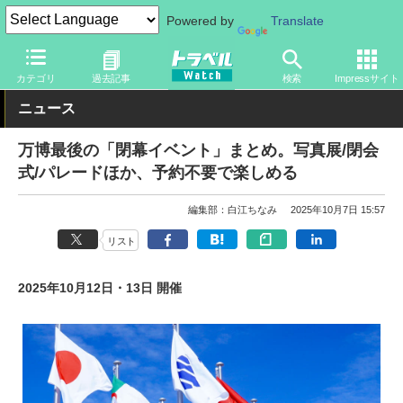
Powered by
Translate
トラベル Watch
イベント
国際博覧会
2025年大阪・関西万博
カテゴリ
過去記事
検索
Impressサイト
ニュース
万博最後の「閉幕イベント」まとめ。写真展/閉会
式/パレードほか、予約不要で楽しめる
編集部：白江ちなみ
2025年10月7日 15:57
リスト
2025年10月12日・13日 開催