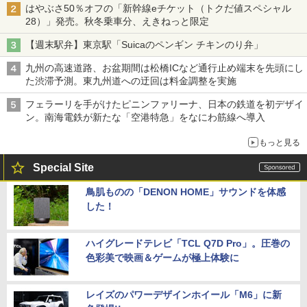
はやぶさ50％オフの「新幹線eチケット（トクだ値スペシャル
28）」発売。秋冬乗車分、えきねっと限定
【週末駅弁】東京駅「Suicaのペンギン チキンのり弁」
九州の高速道路、お盆期間は松橋ICなど通行止め端末を先頭にし
た渋滞予測。東九州道への迂回は料金調整を実施
フェラーリを手がけたピニンファリーナ、日本の鉄道を初デザイ
ン。南海電鉄が新たな「空港特急」をなにわ筋線へ導入
もっと見る
Special Site
鳥肌ものの「DENON HOME」サウンドを体感
した！
ハイグレードテレビ「TCL Q7D Pro」。圧巻の
色彩美で映画＆ゲームが極上体験に
レイズのパワーデザインホイール「M6」に新