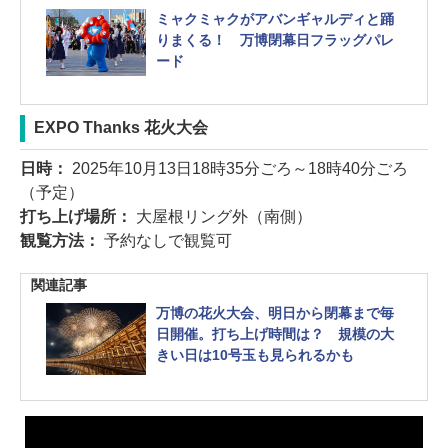
ミャクミャクがアバンギャルディと踊
りまくる！ 万博閉幕日フラッグパレ
ード
EXPO Thanks 花火大会
日時：
2025年10月13日18時35分ごろ～18時40分ごろ
（予定）
打ち上げ場所：
大屋根リング外（南側）
観覧方法：
予約なしで観覧可
関連記事
万博の花火大会、明日から閉幕まで毎
日開催。打ち上げ時間は？ 規模の大
きい日は10号玉も見られるかも