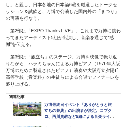
し」と題し、日本各地の日本酒6蔵を厳選したトークセ
ッション＆試飲と、万博で公演した国内外の「まつり」
の再演を行なう。
第2部は「EXPO Thanks LIVE」。これまで万博に携わ
ってきたアーティスト5組が出演し、音楽を通じて“感
謝”を伝える。
第3部は「旅立ち」のステージ。万博を映像で振り返
りながら、ハラミちゃんによる万博ピアノ（1970年大阪
万博のために製造されたピアノ）演奏や大阪府立夕陽丘
高等学校（音楽科）の生徒らによる合唱でフィナーレを
盛り上げる。
関連記事
万博最終日イベント「ありがとうと旅
立ちの祭典」の出演者が決定。コブク
ロ、西川貴教など5組による音楽ライブ
も