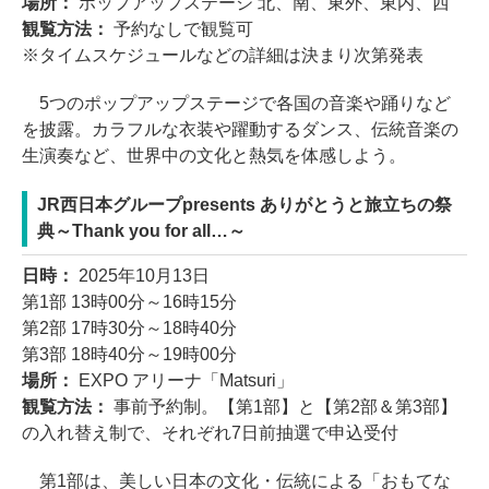
場所：
ポップアップステージ 北、南、東外、東内、西
観覧方法：
予約なしで観覧可
※タイムスケジュールなどの詳細は決まり次第発表
5つのポップアップステージで各国の音楽や踊りなど
を披露。カラフルな衣装や躍動するダンス、伝統音楽の
生演奏など、世界中の文化と熱気を体感しよう。
JR西日本グループpresents ありがとうと旅立ちの祭
典～Thank you for all…～
日時：
2025年10月13日
第1部 13時00分～16時15分
第2部 17時30分～18時40分
第3部 18時40分～19時00分
場所：
EXPO アリーナ「Matsuri」
観覧方法：
事前予約制。【第1部】と【第2部＆第3部】
の入れ替え制で、それぞれ7日前抽選で申込受付
第1部は、美しい日本の文化・伝統による「おもてな