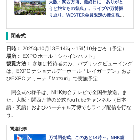
大阪・関西万博、最終日に「ありがと
うと旅立ちの祭典」。ライブや万博振
り返り、WESTER会員限定の優先観覧
あり
閉会式
日時：
2025年10月13日14時～15時10分ごろ（予定）
場所：
EXPO ホール「シャインハット」
観覧方法：
参加は招待者のみ。パブリックビューイング
は、EXPO ナショナルデーホール「レイガーデン」およ
びEXPO アリーナ「Matsuri」で実施予定
閉会式の様子は、NHK総合テレビで全国生放送。ま
た、大阪・関西万博の公式YouTubeチャンネル（日本
語・英語）およびバーチャル万博でもライブ配信を行な
う。
関連記事
万博閉会式、このあと14時～。NHK総