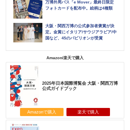
万博外周バス「e Mover」最終日限定
フォトカードを配布中。絵柄は4種類
大阪・関西万博の公式参加者褒賞が決
定。金賞にイタリア/サウジアラビア/中
国など、45のパビリオンが受賞
Amazon/楽天で購入
2025年日本国際博覧会 大阪・関西万博
公式ガイドブック
Amazonで購入
楽天で購入