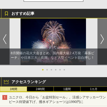
おすすめ記事
8月開催の花火大会まとめ。国内最大級2.4万発「幕張ビ
ーチ」や日本三大「長岡」など大型イベント目白押し！
●
●
●
●
●
●
アクセスランキング
1時間
24時間
1週間
1カ月
ユニクロ、今日から「お盆特別セール」。涼感シアサッカーワン
ピース待望値下げ、撥水ギアショーツは1990円に