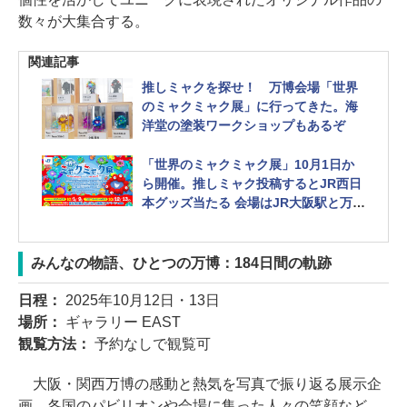
数々が大集合する。
関連記事
推しミャクを探せ！ 万博会場「世界
のミャクミャク展」に行ってきた。海
洋堂の塗装ワークショップもあるぞ
「世界のミャクミャク展」10月1日か
ら開催。推しミャク投稿するとJR西日
本グッズ当たる 会場はJR大阪駅と万博
会場内ギャラリー
みんなの物語、ひとつの万博：184日間の軌跡
日程：
2025年10月12日・13日
場所：
ギャラリー EAST
観覧方法：
予約なしで観覧可
大阪・関西万博の感動と熱気を写真で振り返る展示企
画。各国のパビリオンや会場に集った人々の笑顔など、