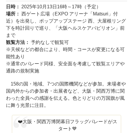
日時：
2025年10月13日16時～17時（予定）
場所：
西ゲート広場（EXPO アリーナ「Matsuri」付
近）を出発し、ポップアップステージ 西、大屋根リング
下を時計回りで巡り、「大阪ヘルスケアパビリオン」前
まで
観覧方法：
予約なしで観覧可
※天候などの都合により、時間・コースが変更になる可
能性あり
※通常のパレード同様、安全面を考慮して観覧エリアや
通路の規制実施
158の国・地域、7つの国際機関などが参加。来場者や
国内外からの参加者・出展者など、大阪・関西万博に関
わった全員への感謝を伝える。色とりどりの万国旗が風
に舞う光景に注目。
❤️大阪・関西万博閉幕日フラッグパレードがス
タート💙