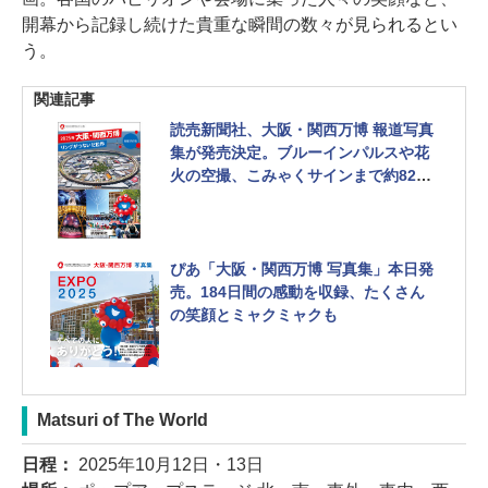
開幕から記録し続けた貴重な瞬間の数々が見られるとい
う。
関連記事
読売新聞社、大阪・関西万博 報道写真
集が発売決定。ブルーインパルスや花
火の空撮、こみゃくサインまで約820
点を収録 美術展ナビで予約受付中
ぴあ「大阪・関西万博 写真集」本日発
売。184日間の感動を収録、たくさん
の笑顔とミャクミャクも
Matsuri of The World
日程：
2025年10月12日・13日