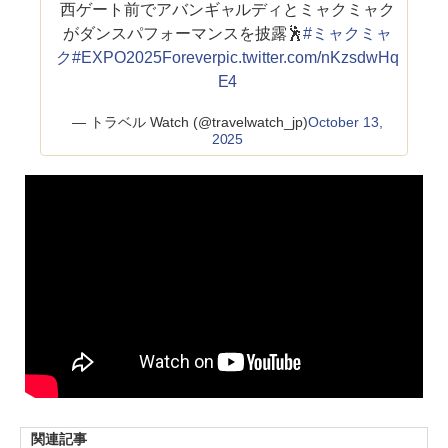
西ゲート前でアバンギャルディとミャクミャク
がダンスパフォーマンスを披露🕺
#ミャクミャ
ク
#EXPO2025Forever
pic.twitter.com/nKzsdwHq
E4
— トラベル Watch (@travelwatch_jp)
October 13,
2025
関連記事