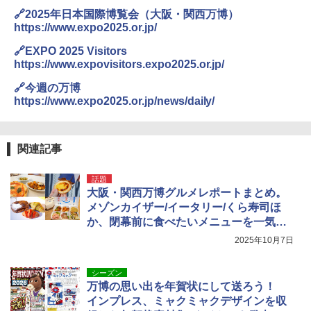
🔗2025年日本国際博覧会（大阪・関西万博）
https://www.expo2025.or.jp/
🔗EXPO 2025 Visitors
https://www.expovisitors.expo2025.or.jp/
🔗今週の万博
https://www.expo2025.or.jp/news/daily/
関連記事
話題
大阪・関西万博グルメレポートまとめ。
メゾンカイザー/イータリー/くら寿司ほ
か、閉幕前に食べたいメニューを一気に
紹介
2025年10月7日
シーズン
万博の思い出を年賀状にして送ろう！
インプレス、ミャクミャクデザインを収