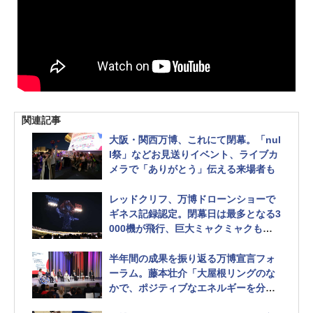
関連記事
大阪・関西万博、これにて閉幕。「nul
l祭」などお見送りイベント、ライブカ
メラで「ありがとう」伝える来場者も
レッドクリフ、万博ドローンショーで
ギネス記録認定。閉幕日は最多となる3
000機が飛行、巨大ミャクミャクも登
場
半年間の成果を振り返る万博宣言フォ
ーラム。藤本壮介「大屋根リングのな
かで、ポジティブなエネルギーを分か
ち合えた」 全文は閉幕式で発表