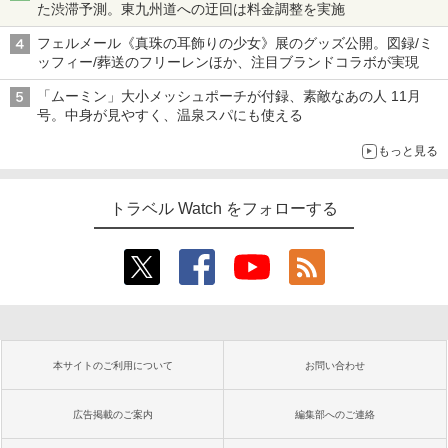
た渋滞予測。東九州道への迂回は料金調整を実施
フェルメール《真珠の耳飾りの少女》展のグッズ公開。図録/ミ
ッフィー/葬送のフリーレンほか、注目ブランドコラボが実現
「ムーミン」大小メッシュポーチが付録、素敵なあの人 11月
号。中身が見やすく、温泉スパにも使える
もっと見る
トラベル Watch をフォローする
本サイトのご利用について
お問い合わせ
広告掲載のご案内
編集部へのご連絡