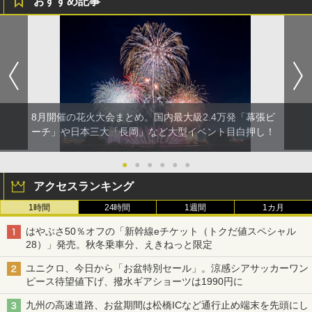
おすすめ記事
8月開催の花火大会まとめ。国内最大級2.4万発「幕張ビ
ーチ」や日本三大「長岡」など大型イベント目白押し！
●
●
●
●
●
●
アクセスランキング
1時間
24時間
1週間
1カ月
はやぶさ50％オフの「新幹線eチケット（トクだ値スペシャル
28）」発売。秋冬乗車分、えきねっと限定
ユニクロ、今日から「お盆特別セール」。涼感シアサッカーワン
ピース待望値下げ、撥水ギアショーツは1990円に
九州の高速道路、お盆期間は松橋ICなど通行止め端末を先頭にし