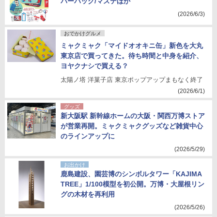
パーバッグ/マステほか
(2026/6/3)
おでかけグルメ
ミャクミャク「マイドオオキニ缶」新色を大丸
東京店で買ってきた。待ち時間と中身を紹介、
ヨヤクナシで買える？
太陽ノ塔 洋菓子店 東京ポップアップまもなく終了
(2026/6/1)
グッズ
新大阪駅 新幹線ホームの大阪・関西万博ストア
が営業再開。ミャクミャクグッズなど雑貨中心
のラインアップに
(2026/5/29)
お出かけ
鹿島建設、園芸博のシンボルタワー「KAJIMA
TREE」1/100模型を初公開。万博・大屋根リン
グの木材を再利用
(2026/5/26)