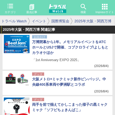
カテゴリ
過去記事
検索
Impressサイト
トラベル Watch
イベント
国際博覧会
2025年大阪・関西万博
2025年大阪・関西万博 関連記事
お出かけ
万博閉幕から1年。メモリアルイベントをATC
ホールとUSJで開催、コブクロライブ/よしもと
カラオケほか
「1st Anniversary EXPO 2025」
(2026/8/4)
グッズ
大阪メトロ×ミャクミャク新作ピンバッジ。中
央線400系車両や夢洲駅とコラボ
(2026/8/4)
グッズ
両手を前で揃えてかしこまった様子の黒ミャク
ミャク「ソフビちょきんばこ」