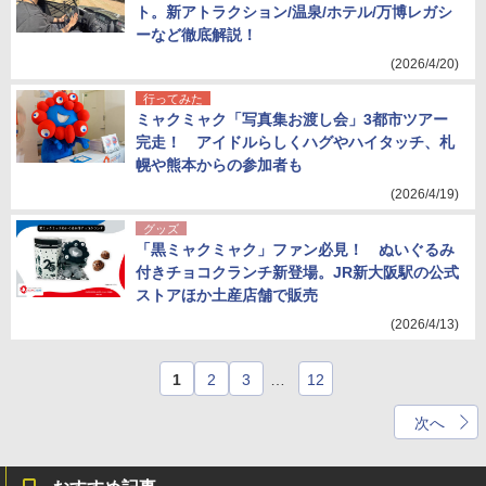
ト。新アトラクション/温泉/ホテル/万博レガシ
ーなど徹底解説！
(2026/4/20)
行ってみた
ミャクミャク「写真集お渡し会」3都市ツアー
完走！ アイドルらしくハグやハイタッチ、札
幌や熊本からの参加者も
(2026/4/19)
グッズ
「黒ミャクミャク」ファン必見！ ぬいぐるみ
付きチョコクランチ新登場。JR新大阪駅の公式
ストアほか土産店舗で販売
(2026/4/13)
1
2
3
…
12
次へ