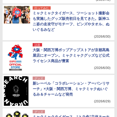
行ってみた
ミャクミャクタイガース、ツーショット撮影会
も実施したグッズ販売初日を見てきた。阪神ユ
ニ姿の走攻守がモチーフ、ピンズやタオル、ぬ
いぐるみなど
(2026/6/30)
話題
大阪・関西万博ポップアップストアが京都髙島
屋店にオープン。ミャクミャクグッズなど公式
ライセンス商品が豊富
(2026/6/30)
グッズ
新レーベル「コラボレーション・アーバンリサ
ーチ」×大阪・関西万博、ミャクミャクぬいぐ
るみ＆チャームなど発売
(2026/6/29)
グッズ
ミャクミャクタイガース、“トラ色”立体キーホ