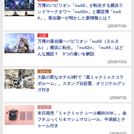
万博のパビリオン「null2」が転生する横浜ラ
ンドマークタワー「null2n」と園芸博「null
4」。落合陽一が明かした新情報とは？
(2026/7/16)
話題
万博の落合陽一パビリオン「null2（ヌルヌ
ル）」横浜に転生。「null2n」「null4」はど
んな施設？ 3つの違いを解説
(2026/7/14)
ホテル
大阪の変なホテル3軒で「黒ミャクミャクコラ
ボルーム」。スタンプ台設置、オリジナルグッ
ズ付き
(2026/7/3)
グッズ
本日発売「ミャクミャク シール帳BOOK」。金
フチぷっくり＆マシュマロシール、中表紙とチ
ャーム付き
(2026/7/2)