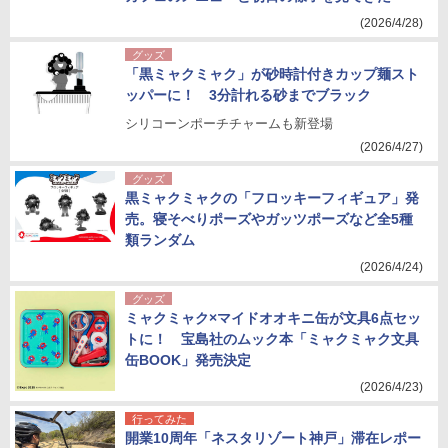
(2026/4/28)
グッズ
「黒ミャクミャク」が砂時計付きカップ麺スト
ッパーに！ 3分計れる砂までブラック
シリコーンポーチチャームも新登場
(2026/4/27)
グッズ
黒ミャクミャクの「フロッキーフィギュア」発
売。寝そべりポーズやガッツポーズなど全5種
類ランダム
(2026/4/24)
グッズ
ミャクミャク×マイドオオキニ缶が文具6点セッ
トに！ 宝島社のムック本「ミャクミャク文具
缶BOOK」発売決定
(2026/4/23)
行ってみた
開業10周年「ネスタリゾート神戸」滞在レポー