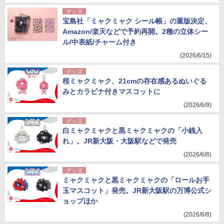
グッズ
宝島社「ミャクミャク シール帳」の重版決定、
Amazon/楽天などで予約再開。2種の立体シー
ル/中表紙/チャーム付き
(2026/6/15)
グッズ
桜ミャクミャク、21cmの存在感あるぬいぐる
みとカラビナ付きマスコットに
(2026/6/9)
グッズ
白ミャクミャクと黒ミャクミャクの「小銭入
れ」。JR新大阪・大阪駅などで発売
(2026/6/8)
グッズ
ミャクミャクと黒ミャクミャクの「ロールお手
玉マスコット」発売。JR新大阪駅の万博公式シ
ョップほか
(2026/6/8)