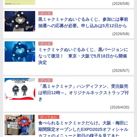
(2026/5/8)
グッズ
黒ミャクミャクぬいぐるみくじ、参加には事前
抽選への応募が必要。申し込みは5月12日から
(2026/5/8)
グッズ
ミャクミャクぬいぐるみくじ、黒バージョンに
なって復活！ 東京・大阪で5月18日から開催
決定
(2026/5/7)
グッズ
「黒ミャクミャク」ハンディファン、受注販売
は明日12時～。オリジナルネックストラップ付
き
(2026/4/30)
行ってみた
食べられるミャクミャクだらけ。大阪・梅田に
期間限定オープンしたEXPO2025オフィシャル
カフェのメニューと初日の様子を見てきた