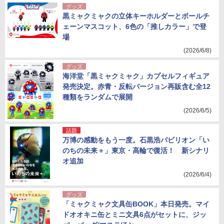
グッズ
黒ミャクミャクの立体キーホルダーとボールチ
ェーンマスコット、6色の「推しカラー」で登
場
(2026/6/8)
グッズ
海洋堂「黒ミャクミャク」カプセルフィギュア
発売決定。赤青・反転バージョン再販含む全12
種類をランダムで展開
(2026/6/5)
話題
万博の感動をもう一度。石黒浩パビリオン「い
のちの未来＋」東京・高輪で復活！ 新シナリ
オ追加
(2026/6/4)
グッズ
「ミャクミャク文具缶BOOK」本日発売。マイ
ドオオキニ缶とミニ文具6点がセットに、ジッ