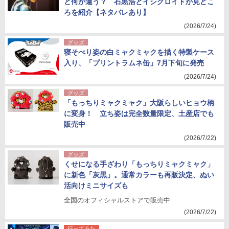
と何が違う？ 石黒浩とイシグロイドが見どこ
ろを紹介【ネタバレあり】
(2026/7/24)
グッズ
寝そべり姿の白ミャクミャクを描く特製ケース
入り、「プリントラムネ缶」7月下旬に発売
(2026/7/24)
グッズ
「もっちりミャクミャク」大阪らしいヒョウ柄
に変身！ 立ち姿は完全数量限定、土産店でも
販売中
(2026/7/22)
グッズ
くせになる手ざわり「もっちりミャクミャク」
に新色「灰黒」。通常カラーも再販決定、ぬい
活向けミニサイズも
全国のオフィシャルストアで販売中
(2026/7/22)
行ってみた