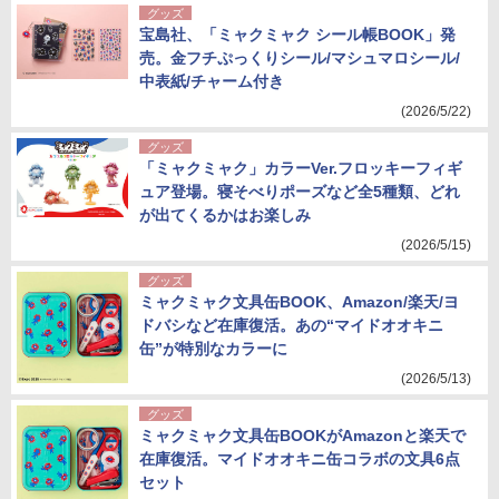
グッズ
宝島社、「ミャクミャク シール帳BOOK」発
売。金フチぷっくりシール/マシュマロシール/
中表紙/チャーム付き
(2026/5/22)
グッズ
「ミャクミャク」カラーVer.フロッキーフィギ
ュア登場。寝そべりポーズなど全5種類、どれ
が出てくるかはお楽しみ
(2026/5/15)
グッズ
ミャクミャク文具缶BOOK、Amazon/楽天/ヨ
ドバシなど在庫復活。あの“マイドオオキニ
缶”が特別なカラーに
(2026/5/13)
グッズ
ミャクミャク文具缶BOOKがAmazonと楽天で
在庫復活。マイドオオキニ缶コラボの文具6点
セット