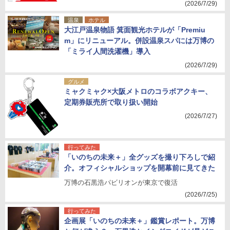
(2026/7/29)
温泉
ホテル
大江戸温泉物語 箕面観光ホテルが「Premiu
m」にリニューアル。併設温泉スパには万博の
「ミライ人間洗濯機」導入
(2026/7/29)
グルメ
ミャクミャク×大阪メトロのコラボアクキー、
定期券販売所で取り扱い開始
(2026/7/27)
行ってみた
「いのちの未来＋」全グッズを撮り下ろしで紹
介。オフィシャルショップを開幕前に見てきた
万博の石黒浩パビリオンが東京で復活
(2026/7/25)
行ってみた
企画展「いのちの未来＋」鑑賞レポート。万博