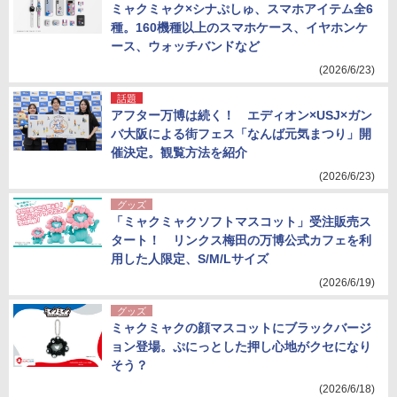
ミャクミャク×シナぷしゅ、スマホアイテム全6
種。160機種以上のスマホケース、イヤホンケ
ース、ウォッチバンドなど
(2026/6/23)
話題
アフター万博は続く！ エディオン×USJ×ガン
バ大阪による街フェス「なんば元気まつり」開
催決定。観覧方法を紹介
(2026/6/23)
グッズ
「ミャクミャクソフトマスコット」受注販売ス
タート！ リンクス梅田の万博公式カフェを利
用した人限定、S/M/Lサイズ
(2026/6/19)
グッズ
ミャクミャクの顔マスコットにブラックバージ
ョン登場。ぷにっとした押し心地がクセになり
そう？
(2026/6/18)