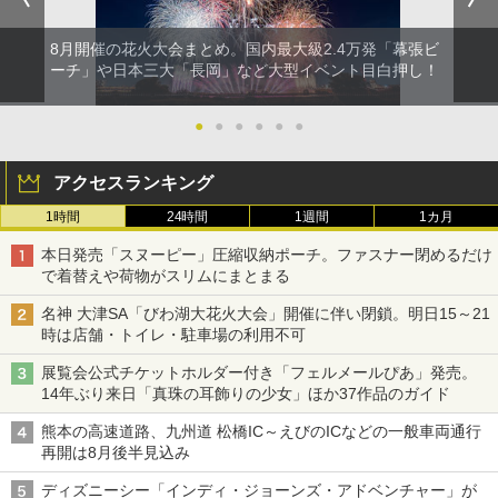
8月開催の花火大会まとめ。国内最大級2.4万発「幕張ビ
ーチ」や日本三大「長岡」など大型イベント目白押し！
●
●
●
●
●
●
アクセスランキング
1時間
24時間
1週間
1カ月
本日発売「スヌーピー」圧縮収納ポーチ。ファスナー閉めるだけ
で着替えや荷物がスリムにまとまる
名神 大津SA「びわ湖大花火大会」開催に伴い閉鎖。明日15～21
時は店舗・トイレ・駐車場の利用不可
展覧会公式チケットホルダー付き「フェルメールぴあ」発売。
14年ぶり来日「真珠の耳飾りの少女」ほか37作品のガイド
熊本の高速道路、九州道 松橋IC～えびのICなどの一般車両通行
再開は8月後半見込み
ディズニーシー「インディ・ジョーンズ・アドベンチャー」が