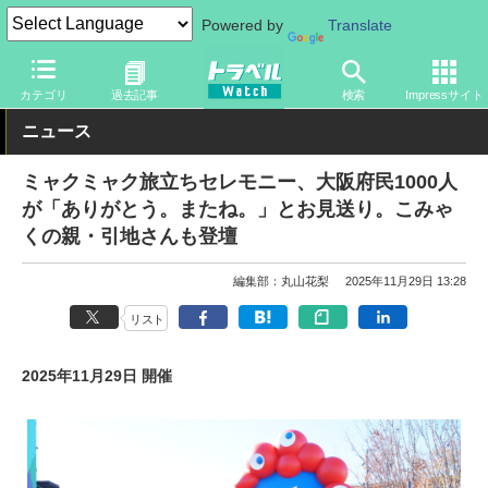
Powered by
Translate
トラベル Watch
イベント
国際博覧会
2025年大阪・関西万博
カテゴリ
過去記事
検索
Impressサイト
ニュース
ミャクミャク旅立ちセレモニー、大阪府民1000人
が「ありがとう。またね。」とお見送り。こみゃ
くの親・引地さんも登壇
編集部：丸山花梨
2025年11月29日 13:28
リスト
2025年11月29日 開催