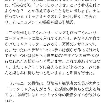
た。悩みながら『いらっしゃいませ』という看板を付け
ようかな？ とか考えてきたことを思い出します。実は
座っている（ミャクミャクの）足を少し長くしてみた
り」とモニュメントの秘密を語る引地氏。
「二次創作をしてくれたり、グッズを作ってくれたり、
コーディネートに取り入れてくれたり、みなさんで育て
あげたミャクミャク、こみゃく、万博のデザインでし
た。だいたいのデザインシステムは僕らが作って終わり
ですが、今回はおそらく世界初の“デザインの民主化”が
行なわれた万博だったと思います。これで終わりではな
く、またミャクミャクに会えるときが来るのを、みなさ
んと楽しみに待ちたいと思います」と期待を寄せた。
セレモニーの最後は、登壇者と観覧者の全員が大声で
「ミャクミャクありがとう」と感謝の気持ちを伝える時
間も。退場時にはミャクミャク像の撮影タイムが設けら
れた。