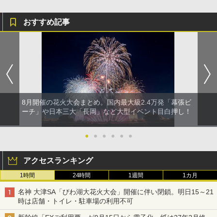
おすすめ記事
8月開催の花火大会まとめ。国内最大級2.4万発「幕張ビ
ーチ」や日本三大「長岡」など大型イベント目白押し！
●
●
●
●
●
●
アクセスランキング
1時間
24時間
1週間
1カ月
名神 大津SA「びわ湖大花火大会」開催に伴い閉鎖。明日15～21
時は店舗・トイレ・駐車場の利用不可