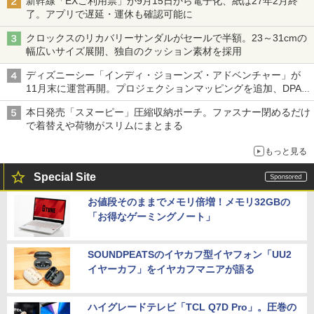
新幹線「EXご利用票」が9月15日から電子化、紙は27年2月終
了。アプリで遅延・運休も確認可能に
クロックスのリカバリーサンダルがセールで半額。23～31cmの
幅広いサイズ展開、独自のクッション素材を採用
ディズニーシー「インディ・ジョーンズ・アドベンチャー」が
11月末に運営再開。プロジェクションマッピングを追加、DPA
は1500円
本日発売「スヌーピー」圧縮収納ポーチ。ファスナー閉めるだけ
で着替えや荷物がスリムにまとまる
もっと見る
Special Site
お値段そのままでメモリ倍増！メモリ32GBの
「お得なゲーミングノート」
SOUNDPEATSのイヤカフ型イヤフォン「UU2
イヤーカフ」をイヤカフマニアが語る
ハイグレードテレビ「TCL Q7D Pro」。圧巻の