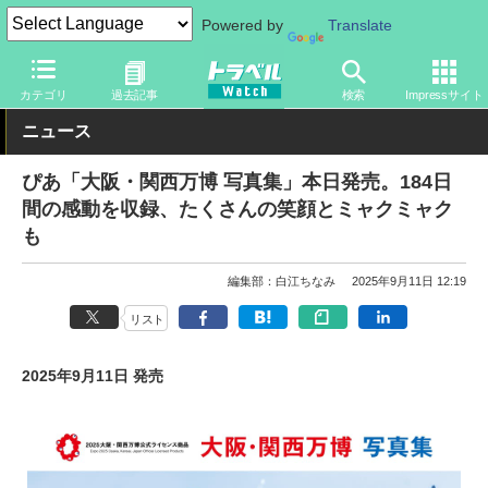
Powered by
Translate
トラベル Watch
イベント
国際博覧会
2025年大阪・関西万博
カテゴリ
過去記事
検索
Impressサイト
ニュース
ぴあ「大阪・関西万博 写真集」本日発売。184日
間の感動を収録、たくさんの笑顔とミャクミャク
も
編集部：白江ちなみ
2025年9月11日 12:19
リスト
2025年9月11日 発売