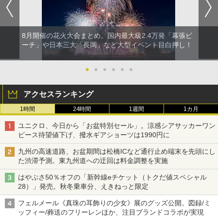
8月開催の花火大会まとめ。国内最大級2.4万発「幕張ビ
ーチ」や日本三大「長岡」など大型イベント目白押し！
●
●
●
●
●
●
アクセスランキング
1時間
24時間
1週間
1カ月
ユニクロ、今日から「お盆特別セール」。涼感シアサッカーワン
ピース待望値下げ、撥水ギアショーツは1990円に
九州の高速道路、お盆期間は松橋ICなど通行止め端末を先頭にし
た渋滞予測。東九州道への迂回は料金調整を実施
はやぶさ50％オフの「新幹線eチケット（トクだ値スペシャル
28）」発売。秋冬乗車分、えきねっと限定
フェルメール《真珠の耳飾りの少女》展のグッズ公開。図録/ミ
ッフィー/葬送のフリーレンほか、注目ブランドコラボが実現