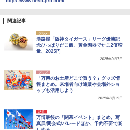
https://www.heso-pro.com/
関連記事
グルメ
淡路屋「阪神タイガース」リーグ優勝記
念ひっぱりだこ飯。黄金陶器でたこ2倍増
量、2025円
2025年9月7日
グッズ
「万博のお土産どこで買う？」グッズ情
報まとめ。来場者向け通販や会場外ショ
ップも活用しよう
2025年8月19日
話題
万博最後の「閉幕イベント」まとめ。写
真展/閉会式/パレードほか、予約不要で楽
しめる