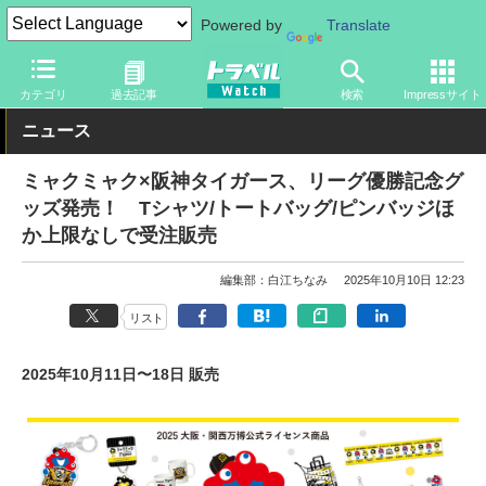
Powered by
Translate
トラベル Watch
旅のアイテム
旅行グッズ
キャラクター
カテゴリ
過去記事
検索
Impressサイト
ニュース
ミャクミャク×阪神タイガース、リーグ優勝記念グ
ッズ発売！ Tシャツ/トートバッグ/ピンバッジほ
か上限なしで受注販売
編集部：白江ちなみ
2025年10月10日 12:23
リスト
2025年10月11日〜18日 販売