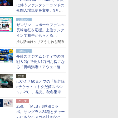
た
に伴うファンタジーランドの
夜間入場規制を変更。9月か
ら18時50分～20時ごろに
お出かけ
ゼンリン、スポーツファンの
長崎遠征を応援。上位ランク
インで和牛がもらえる
「GO！GO！長崎スタンプラ
推し活向けクリアうちわも配布
リー」
お出かけ
長崎スタジアムシティでの観
戦＆2泊で最大1万円お得にな
る「長崎満喫！アウェイ遠征
応援キャンペーン」
鉄道
はやぶさ50％オフの「新幹線
eチケット（トクだ値スペシ
ャル28）」発売。秋冬乗車
分、えきねっと限定
グッズ
Zoff、「MLB」6球団コラ
ボ。サングラス24種とチャー
ムにもなるメガネ拭きなど雑