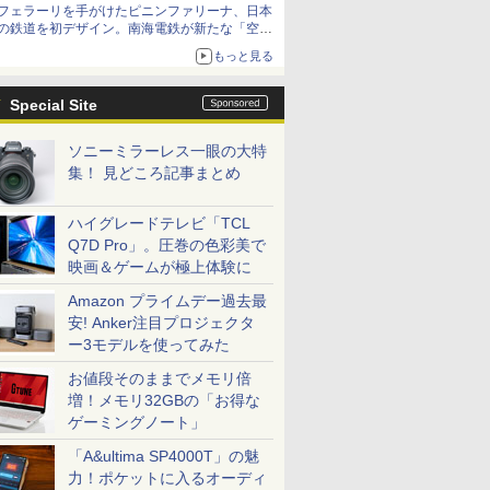
フェラーリを手がけたピニンファリーナ、日本
の鉄道を初デザイン。南海電鉄が新たな「空港
特急」をなにわ筋線へ導入
もっと見る
Special Site
ソニーミラーレス一眼の大特
集！ 見どころ記事まとめ
ハイグレードテレビ「TCL
Q7D Pro」。圧巻の色彩美で
映画＆ゲームが極上体験に
Amazon プライムデー過去最
安! Anker注目プロジェクタ
ー3モデルを使ってみた
お値段そのままでメモリ倍
増！メモリ32GBの「お得な
ゲーミングノート」
「A&ultima SP4000T」の魅
力！ポケットに入るオーディ