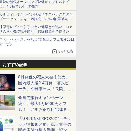
東映の歴代オープニング映像がカプセルトイ
に。全5種で8月下旬発売
カルディ、オンライン限定「ネコバッグ＆タン
ブラーセット」を一般販売。7月の抽選販売の
当選無効分
【家電レビュー】手ごわい雑草との戦い、コメ
リの草刈機で完全勝利 掃除機感覚で使えた
スターバックス、横浜に“文化財カフェ”8月10日
オープン
もっと見る
おすすめ記事
8月開催の花火大会まとめ。
国内最大級2.4万発「幕張ビ
ーチ」や日本三大「長岡」な
ど大型イベント目白押し！
全国で旅行キャンペーン
続々、最大1万5000円オフ
も！ いまお得な自治体まと
め
「GREEN×EXPO2027」チケ
ット情報まとめ。紙・電子の
販売店舗や購入手順、記念チ