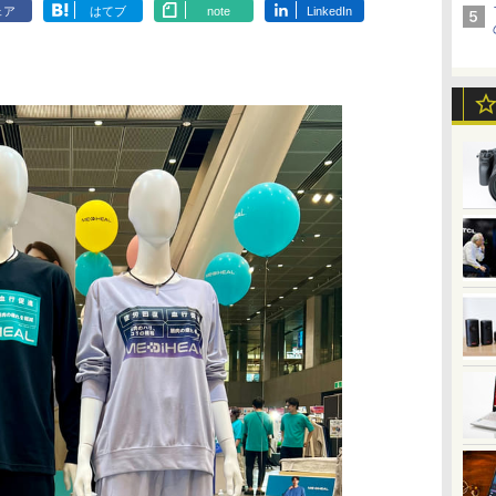
ェア
はてブ
note
LinkedIn