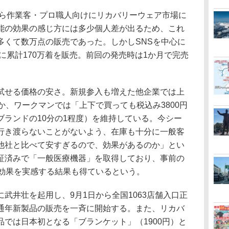
から作業客・プロ職人向けにリカバリーウェア市場に
能の効果の感じ方には多少個人差が出るため、これ
多くて数万点の販売であった。しかしSNSを中心に
でに累計170万着を販売。前回の発売時は1か月で完売
せる価格の安さ。新規参入も増えた他企業では上
か、ワークマンでは「上下で買っても税込み3800円
ブランドの10分の1程度）を維持している。今シー
行き渡らないことがないよう、在庫も十分に一般客
他社と比べて安すぎるので、効果があるのか」とい
証済みで「一般医療機器」を取得しており、事前の
が効果を実感する結果も得ているという。
井壮を起用し、9月1日から全国1063店舗入口正
通年新製品の販売を一斉に開始する。また、リカバ
では日本初となる「ブランケット」（1900円）と