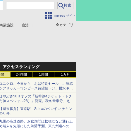
Impress サイト
全カテゴリ
商業施設
宿泊
アクセスランキング
時間
24時間
1週間
1カ月
ユニクロ、今日から「お盆特別セール」。涼感
シアサッカーワンピース待望値下げ、撥水ギア
ショーツは1990円に
はやぶさ50％オフの「新幹線eチケット（トク
だ値スペシャル28）」発売。秋冬乗車分、えき
ねっと限定
【週末駅弁】東京駅「Suicaのペンギン チキン
のり弁」
九州の高速道路、お盆期間は松橋ICなど通行止
め端末を先頭にした渋滞予測。東九州道への迂
回は料金調整を実施