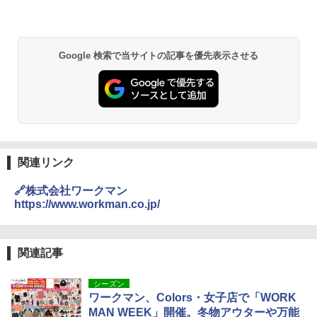
￥6,459
￥6,830
熊撃退スプレー 熊よけスプレー 熊スプレー
Google 検索で当サイトの記事を優先表示させる
PYKES PEAK (パイクスピーク) 着替えテン
【日本企業販売】超強力クマ対策スプレー 30
ト プライバシー テント 【中が透けない】 1
0ml（連続噴射30秒）110ml（連続噴射15
人用 折りたたみ 防災グッズ 災害用トイレ ビ
秒）射程5～10m 安全ロック搭載 携帯収納袋
ーチ ピクニック ポップアップテント 携帯 簡
付き ヒグマ・イノシシ対策 自治体・教育機
易 トイレテント (グレー)
関の購入実績 登山・キャンプ・アウトドア・
防災用品 長期保存可能 緊急時用 日本国内発
送
￥4,980
￥3,680
関連リンク
ENDLESS BASE 《めざましテレビで紹介》
テント ワンタッチ RENEW 幅200 2-3人用 43
🔗株式会社ワークマン
500002(88859)
GRANDOOR ステンレス保冷剤 2個セット 2
https://www.workman.co.jp/
026リニューアル 急速冷凍 空間倍増 衛生的
コンパクト 保冷力長持ち
￥5,999
￥2,980
関連記事
[キャンパーズコレクション 山善] 傘みたいに
広げるだけ パッとサッとテント ブラックコ
シーズン
ーティング フルクローズ メッシュ 3-4人用
ポインターライト 強力 小型 緑色/赤色/青紫色
ワークマン、Colors・女子店で「WORK
簡単設置 ポップアップテント エクルベージ
USB充電式 高精度 超長距離照射 長時間使用
ュ(BC仕様) PATC-150B(EB)
可能 安全ロック付き 高安全性 金属製耐久 コ
MAN WEEK」開催。冬物アウターや万能