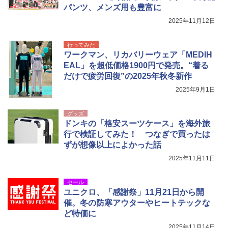
ンパクト多機能設計 持ち運び便利 アウトド
パンツ、メンズ用も豊富に
ア/オフィス/教育現場/展示会用 緑
￥9,990
2025年11月12日
￥1,180
[キャンパーズコレクション 山善] 傘みたいに
行ってみた
広げるだけ パッとサッとテント キューブワ
ワークマン、リカバリーウェア「MEDIH
イド ブラックコーティング フルクローズ メ
電動エアーポンプ SUP用 20PSI 電動ポンプ
EAL」を超低価格1900円で発売。“着る
ッシュ 4人用 簡単設置 ポップアップテント P
ゴムボート 空気入れ 空気抜き 自動停止 過熱
だけで疲労回復”の2025年秋冬新作
ATCW-150B エクルベージュ
保護 日光可読lcd 7種類ノズル付き
2025年9月1日
￥-
￥7,884
グッズ
ドンキの「格安スーツケース」を海外旅
行で検証してみた！ つなぎで買ったは
ずが想像以上によかった話
2025年11月11日
セール
ユニクロ、「感謝祭」11月21日から開
催。冬の防寒アウターやヒートテックな
ど特価に
2025年11月14日