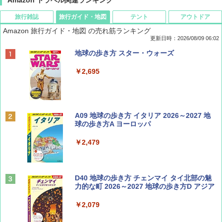
旅行雑誌
旅行ガイド・地図
テント
アウトドア
Amazon 旅行ガイド・地図 の売れ筋ランキング
更新日時：2026/08/09 06:02
BE-PAL(ビ-パル) 2026年 9 月号【特別付録:
地球の歩き方 スター・ウォーズ
SOTO ミニマル"旅"財布 ランダム2種】
￥2,695
￥1,500
ディズニーファン ２０２６年 ９月号 [雑
A09 地球の歩き方 イタリア 2026～2027 地
誌] (ＤＩＳＮＥＹ ＦＡＮ)
球の歩き方A ヨーロッパ
￥713
￥2,479
山と溪谷 2026年8月号「南アルプス大全」
D40 地球の歩き方 チェンマイ タイ北部の魅
力的な町 2026～2027 地球の歩き方D アジア
￥1,540
￥2,079