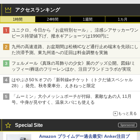
アクセスランキング
1時間
24時間
1週間
1カ月
ユニクロ、今日から「お盆特別セール」。涼感シアサッカーワン
ピース待望値下げ、撥水ギアショーツは1990円に
九州の高速道路、お盆期間は松橋ICなど通行止め端末を先頭にし
た渋滞予測。東九州道への迂回は料金調整を実施
フェルメール《真珠の耳飾りの少女》展のグッズ公開。図録/ミ
ッフィー/葬送のフリーレンほか、注目ブランドコラボが実現
はやぶさ50％オフの「新幹線eチケット（トクだ値スペシャル
28）」発売。秋冬乗車分、えきねっと限定
「ムーミン」大小メッシュポーチが付録、素敵なあの人 11月
号。中身が見やすく、温泉スパにも使える
もっと見る
Special Site
Amazon プライムデー過去最安! Anker注目プ