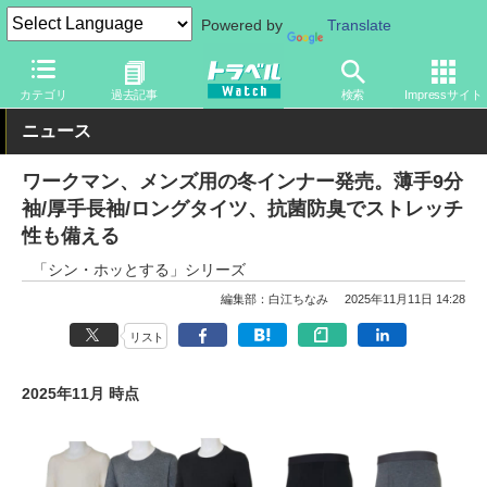
Powered by
Translate
トラベル Watch
旅のアイテム
旅行グッズ
衣類
カテゴリ
過去記事
検索
Impressサイト
ニュース
ワークマン、メンズ用の冬インナー発売。薄手9分
袖/厚手長袖/ロングタイツ、抗菌防臭でストレッチ
性も備える
「シン・ホッとする」シリーズ
編集部：白江ちなみ
2025年11月11日 14:28
リスト
2025年11月 時点