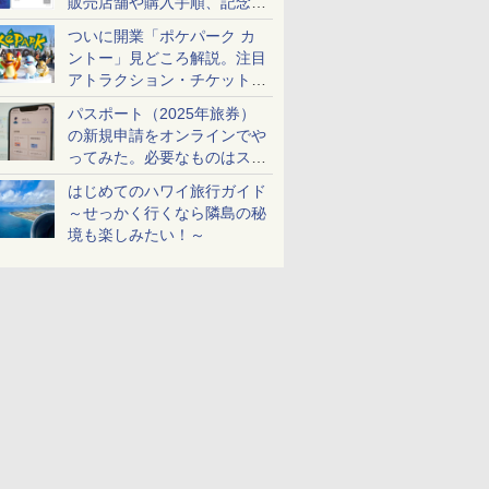
販売店舗や購入手順、記念チ
ケットも解説
ついに開業「ポケパーク カ
ントー」見どころ解説。注目
アトラクション・チケット手
配・来場前に必要な準備は？
パスポート（2025年旅券）
の新規申請をオンラインでや
ってみた。必要なものはスマ
ホとマイナカードのみ
はじめてのハワイ旅行ガイド
～せっかく行くなら隣島の秘
境も楽しみたい！～