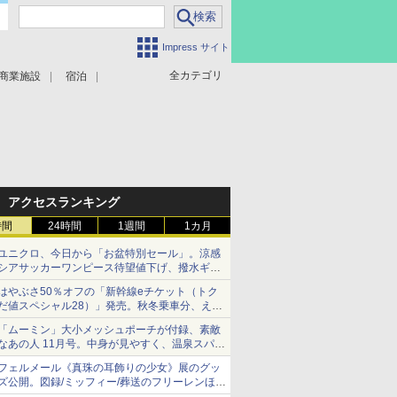
Impress サイト
全カテゴリ
商業施設
宿泊
アクセスランキング
時間
24時間
1週間
1カ月
ユニクロ、今日から「お盆特別セール」。涼感
シアサッカーワンピース待望値下げ、撥水ギア
ショーツは1990円に
はやぶさ50％オフの「新幹線eチケット（トク
だ値スペシャル28）」発売。秋冬乗車分、えき
ねっと限定
「ムーミン」大小メッシュポーチが付録、素敵
なあの人 11月号。中身が見やすく、温泉スパに
も使える
フェルメール《真珠の耳飾りの少女》展のグッ
ズ公開。図録/ミッフィー/葬送のフリーレンほ
か、注目ブランドコラボが実現