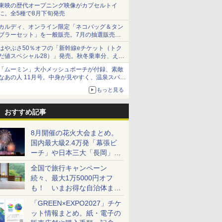
ショーツは1990円に
東映の歴代オープニング映像がカプセルトイ
に。全5種で8月下旬発売
カルディ、オンライン限定「ネコバッグ＆タン
ブラーセット」を一般販売。7月の抽選販売の
当選無効分
はやぶさ50％オフの「新幹線eチケット（トク
だ値スペシャル28）」発売。秋冬乗車分、えき
ねっと限定
「ムーミン」大小メッシュポーチが付録、素敵
なあの人 11月号。中身が見やすく、温泉スパに
も使える
もっと見る
おすすめ記事
8月開催の花火大会まとめ。
国内最大級2.4万発「幕張ビ
ーチ」や日本三大「長岡」な
ど大型イベント目白押し！
全国で旅行キャンペーン
続々、最大1万5000円オフ
も！ いまお得な自治体まと
め
「GREEN×EXPO2027」チケ
ット情報まとめ。紙・電子の