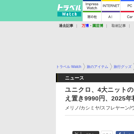
過去記事
万
博
・
園芸博
取材記事
トラベル Watch
旅のアイテム
旅行グッズ
ニュース
ユニクロ、4大ニット
え置き9990円、202
メリノ/カシミヤ/スフレヤーン