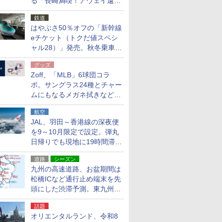
る「長崎満喫！アウェイ遠征
応援キャンペーン」
鉄道
はやぶさ50％オフの「新幹線
eチケット（トクだ値スペシ
ャル28）」発売。秋冬乗車
分、えきねっと限定
グッズ
Zoff、「MLB」6球団コラ
ボ。サングラス24種とチャー
ムにもなるメガネ拭きなど雑
貨24種
航空
JAL、羽田～香港線の深夜便
を9～10月限定で設定。弾丸
日帰りでも現地に19時間滞在
できる
道路
シーズン
九州の高速道路、お盆期間は
松橋ICなど通行止め端末を先
頭にした渋滞予測。東九州道
への迂回は料金調整を実施
話題
オリエンタルランド、令和8