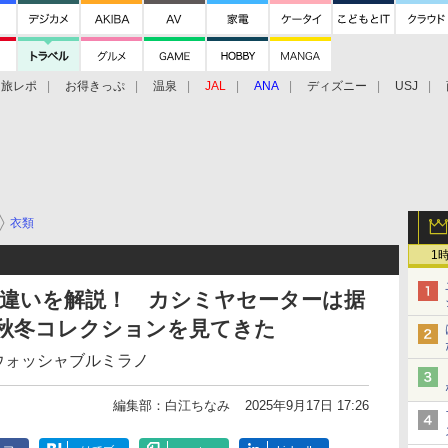
旅レポ
お得きっぷ
温泉
JAL
ANA
ディズニー
USJ
衣類
1
の違いを解説！ カシミヤセーターは据
5年秋冬コレクションを見てきた
/ウォッシャブルミラノ
編集部：白江ちなみ
2025年9月17日 17:26