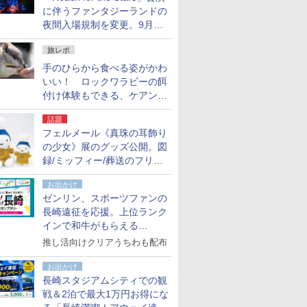
に伴うファンタジーランドの
夜間入場規制を変更。9月か
ら18時50分～20時ごろに
旅レポ
手のひらから食べる姿がかわ
いい！ ロックワラビーの餌
付け体験もできる、ケアンズ
でアサートン高原の日本語ガ
話題
イド付きツアーに参加してみ
フェルメール《真珠の耳飾り
た
の少女》展のグッズ公開。図
録/ミッフィー/葬送のフリー
レンほか、注目ブランドコラ
お出かけ
ボが実現
ゼンリン、スポーツファンの
長崎遠征を応援。上位ランク
インで和牛がもらえる
「GO！GO！長崎スタンプラ
推し活向けクリアうちわも配布
リー」
お出かけ
長崎スタジアムシティでの観
戦＆2泊で最大1万円お得にな