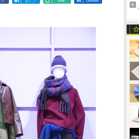
ェア
はてブ
note
LinkedIn