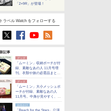
「2×9R」が登場！
トラベル Watch をフォローする
新記事
グッズ
「ムーミン」収納ポーチが付
録、素敵なあの人 11月号増
刊。衣類や旅の必需品まとま
る大小2個セット
グッズ
「ムーミン」大小メッシュポ
ーチが付録、素敵なあの人
11月号。中身が見やすく、温
泉スパにも使える
お出かけ
「Reach for the Stars」公演