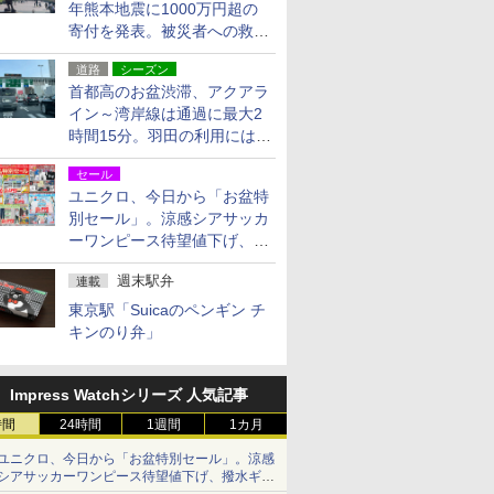
年熊本地震に1000万円超の
寄付を発表。被災者への救援
活動・復旧支援
道路
シーズン
首都高のお盆渋滞、アクアラ
イン～湾岸線は通過に最大2
時間15分。羽田の利用には
「空港西出口」の利用検討を
セール
ユニクロ、今日から「お盆特
別セール」。涼感シアサッカ
ーワンピース待望値下げ、撥
水ギアショーツは1990円に
週末駅弁
連載
東京駅「Suicaのペンギン チ
キンのり弁」
Impress Watchシリーズ 人気記事
時間
24時間
1週間
1カ月
ユニクロ、今日から「お盆特別セール」。涼感
シアサッカーワンピース待望値下げ、撥水ギア