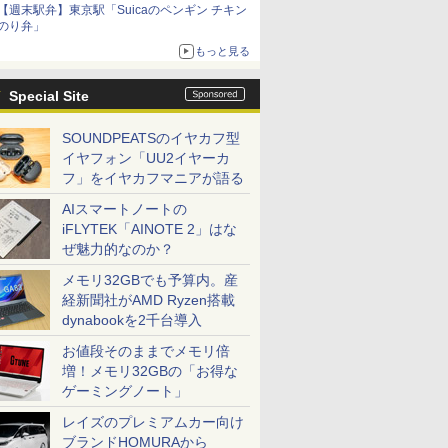
【週末駅弁】東京駅「Suicaのペンギン チキン
のり弁」
もっと見る
Special Site
SOUNDPEATSのイヤカフ型
イヤフォン「UU2イヤーカ
フ」をイヤカフマニアが語る
AIスマートノートの
iFLYTEK「AINOTE 2」はな
ぜ魅力的なのか？
メモリ32GBでも予算内。産
経新聞社がAMD Ryzen搭載
dynabookを2千台導入
お値段そのままでメモリ倍
増！メモリ32GBの「お得な
ゲーミングノート」
レイズのプレミアムカー向け
ブランドHOMURAから